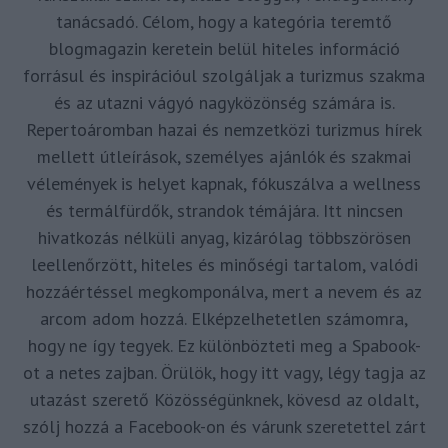
tanácsadó. Célom, hogy a kategória teremtő
blogmagazin keretein belül hiteles információ
forrásul és inspirációul szolgáljak a turizmus szakma
és az utazni vágyó nagyközönség számára is.
Repertoáromban hazai és nemzetközi turizmus hírek
mellett útleírások, személyes ajánlók és szakmai
vélemények is helyet kapnak, fókuszálva a wellness
és termálfürdők, strandok témájára. Itt nincsen
hivatkozás nélküli anyag, kizárólag többszörösen
leellenőrzött, hiteles és minőségi tartalom, valódi
hozzáértéssel megkomponálva, mert a nevem és az
arcom adom hozzá. Elképzelhetetlen számomra,
hogy ne így tegyek. Ez különbözteti meg a Spabook-
ot a netes zajban. Örülök, hogy itt vagy, légy tagja az
utazást szerető Közösségünknek, kövesd az oldalt,
szólj hozzá a Facebook-on és várunk szeretettel zárt