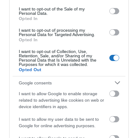
use your data for below specified purposes in below Google
sétányra nyílik – arra a partmenti promenádra, amely
consent section.
I want to opt-out of the Sale of my
Volosko, Opatija és Lovran festői városkáit fűzi
Personal Data.
Opted In
össze, és amelyen egykor maga Ferenc József is
gyakran sétált. Mindez pedig autópályán mindössze
I want to opt-out of processing my
Personal Data for Targeted Advertising.
néhány órányira Bécstől, Ljubljanától vagy
Opted In
Budapesttől, így a
Milenij Gala Nights
gyakorlatilag
I want to opt-out of Collection, Use,
egy hosszú hétvégébe sűríthető élmény.
Retention, Sale, and/or Sharing of my
Personal Data that Is Unrelated with the
Purposes for which it was collected.
Opatija turizmusa tavaly ünnepelte
Opted Out
180. születésnapját, az opatijai
Riviérán pedig 2026 nyara több
Google consents
szempontból is fordulópont
I want to allow Google to enable storage
related to advertising like cookies on web or
device identifiers in apps.
I want to allow my user data to be sent to
Google for online advertising purposes.