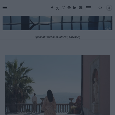
Spabook: wellness, utazás, közösség