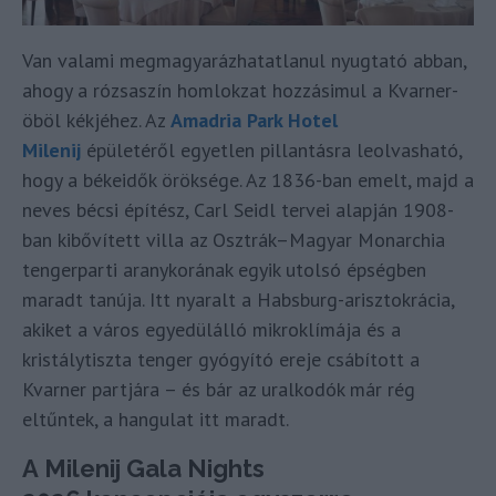
Van valami megmagyarázhatatlanul nyugtató abban,
ahogy a rózsaszín homlokzat hozzásimul a Kvarner-
öböl kékjéhez. Az
Amadria Park Hotel
Milenij
épületéről egyetlen pillantásra leolvasható,
hogy a békeidők öröksége. Az 1836-ban emelt, majd a
neves bécsi építész, Carl Seidl tervei alapján 1908-
ban kibővített villa az Osztrák–Magyar Monarchia
tengerparti aranykorának egyik utolsó épségben
maradt tanúja. Itt nyaralt a Habsburg-arisztokrácia,
akiket a város egyedülálló mikroklímája és a
kristálytiszta tenger gyógyító ereje csábított a
Kvarner partjára – és bár az uralkodók már rég
eltűntek, a hangulat itt maradt.
A Milenij Gala Nights