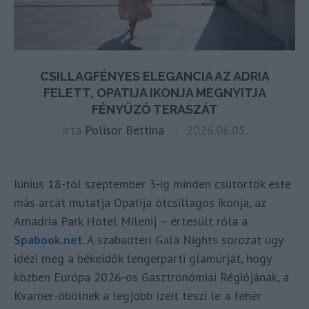
CSILLAGFÉNYES ELEGANCIA AZ ADRIA
FELETT, OPATIJA IKONJA MEGNYITJA
FÉNYŰZŐ TERASZÁT
írta
Polisor Bettina
2026.06.05.
Június 18-tól szeptember 3-ig minden csütörtök este
más arcát mutatja Opatija ötcsillagos ikonja, az
Amadria Park Hotel Milenij – értesült róla a
Spabook.net
. A szabadtéri Gala Nights sorozat úgy
idézi meg a békeidők tengerparti glamúrját, hogy
közben Európa 2026-os Gasztronómiai Régiójának, a
Kvarner-öbölnek a legjobb ízeit teszi le a fehér