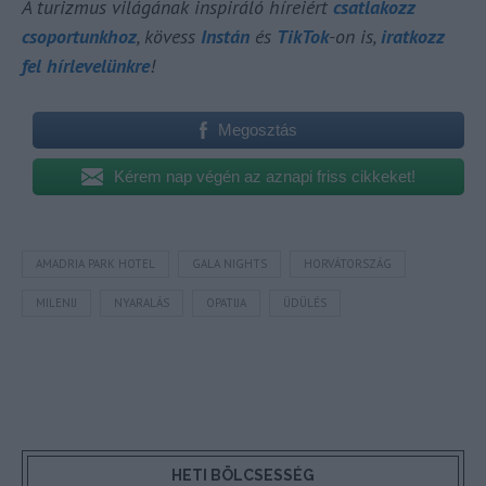
A turizmus világának inspiráló híreiért
csatlakozz
csoportunkhoz
, kövess
Instán
és
TikTok
-on is,
iratkozz
fel hírlevelünkre
!
Megosztás
Kérem nap végén az aznapi friss cikkeket!
AMADRIA PARK HOTEL
GALA NIGHTS
HORVÁTORSZÁG
MILENIJ
NYARALÁS
OPATIJA
ÜDÜLÉS
HETI BÖLCSESSÉG