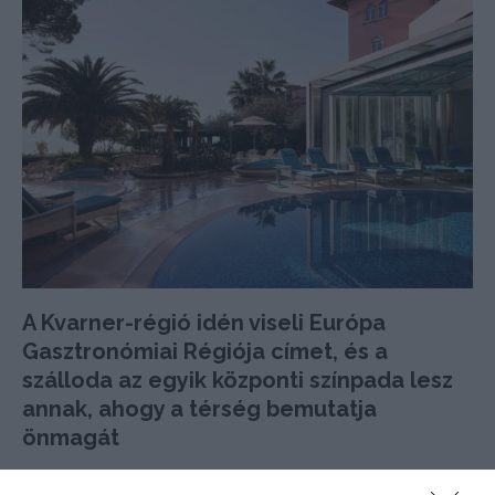
A Kvarner-régió idén viseli Európa
Gasztronómiai Régiója címet, és a
szálloda az egyik központi színpada lesz
annak, ahogy a térség bemutatja
önmagát
Az Argonauti étterem konyhája – amely a régió egyik