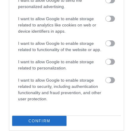
I want to allow Google to send me
personalized advertising.
I want to allow Google to enable storage
related to analytics like cookies on web or
device identifiers in apps.
I want to allow Google to enable storage
related to functionality of the website or app.
I want to allow Google to enable storage
A Kvarner Európa gasztronómiai régiójaként kerül a
related to personalization.
kontinens reflektorfényébe, miközben a közép-európai
I want to allow Google to enable storage
utazók már most rekordszámban választják úti
related to security, including authentication
célként. A Kvarner régió látogatószáma 2025-ben
functionality and fraud prevention, and other
minden korábbi rekordot megdöntött. A
Milenij Gala
user protection.
Nights
pedig pont arra a résre kínál választ, amit a
tömegturizmus nem tud kitölteni – egy lassú,
kifinomult, élő atmoszférájú esti programra,
CONFIRM
amelyért az ember egyébként Cap-Ferrat-ra vagy a