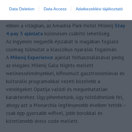
Comói-tóhoz utazna.
Data Deletion
Data Access
Adatkezeklési tájékoztató
Azok számára pedig, akik hosszabban elmerülnének
ebben a világban, az Amadria Park Hotel Milenij
Stay
4 pay 3 ajánlata
különösen csábító lehetőség.
Az ingyenes negyedik éjszakát is magában foglaló
csomag túlmutat a klasszikus nyaralás fogalmán.
A
Milenij Experience
ajánlat felhasználásával pedig
az elegáns Milenij Gala Nights mellett
wellnessélményekkel, kifinomult gasztronómiával és
kulturális programokkal vezeti közelebb a
vendégeket Opatija valódi és megunhatatlan
karakteréhez. Úgy pihenhetünk, úgy töltődhetünk fel,
ahogy azt a Monarchia legfényesebb éveiben tették –
csak épp gyorsabb wifivel, jobb borokkal és
kötetlenebb dress code mellett.