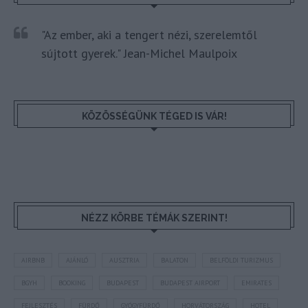
"Az ember, aki a tengert nézi, szerelemtől
sújtott gyerek." Jean-Michel Maulpoix
KÖZÖSSÉGÜNK TÉGED IS VÁR!
NÉZZ KÖRBE TÉMÁK SZERINT!
AIRBNB
AJÁNLÓ
AUSZTRIA
BALATON
BELFÖLDI TURIZMUS
BGYH
BOOKING
BUDAPEST
BUDAPEST AIRPORT
EMIRATES
FEJLESZTÉS
FÜRDŐ
GYÓGYFÜRDŐ
HORVÁTORSZÁG
HOTEL