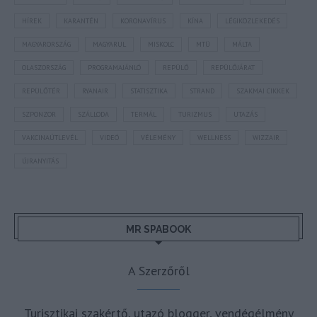
HÍREK
KARANTÉN
KORONAVÍRUS
KÍNA
LÉGIKÖZLEKEDÉS
MAGYARORSZÁG
MAGYARUL
MISKOLC
MTÜ
MÁLTA
OLASZORSZÁG
PROGRAMAJÁNLÓ
REPÜLŐ
REPÜLŐJÁRAT
REPÜLŐTÉR
RYANAIR
STATISZTIKA
STRAND
SZAKMAI CIKKEK
SZPONZOR
SZÁLLODA
TERMÁL
TURIZMUS
UTAZÁS
VAKCINAÚTLEVÉL
VIDEÓ
VÉLEMÉNY
WELLNESS
WIZZAIR
ÚJRANYITÁS
MR SPABOOK
A Szerzőről
Turisztikai szakértő, utazó blogger, vendégélmény