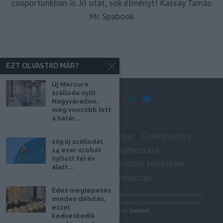
csoportunkban is. Jó utat, sok élményt! Kassay Tamás
Mr Spabook
EZT OLVASTAD MÁR?
Új Mercure
szálloda nyílt
Nagyváradon,
még vonzóbb lett
a határ...
Impresszum
Médiaajánlat
Cookie policy
109 új szállodát,
Adatkezelési tájékoztató
14 ezer szobát
nyitott fél év
Szerzői jogok, felhasználási feltételek
alatt...
Hírlevél feliratkozás
Édes meglepetés
@2020 - Minden jog fenntartva. A Spabook.net oldalain található tartalmak
minden délután,
felhasználásához, újraközléséhez a szerző írásbeli hozzájárulása szükséges.
ezzel
All Rights Reserved by
Spabook
kedveskedik