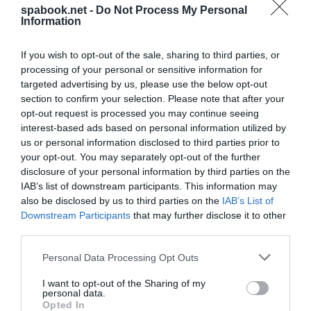
spabook.net -
Do Not Process My Personal
legszebb teraszáról is híres – kortárs köntösbe
Information
öltözteti a tradicionális kvarneri fogásokat, miközben
a borválogatás a közeli pincészetek prémium tételeit
If you wish to opt-out of the sale, sharing to third parties, or
hozza asztalhoz.
processing of your personal or sensitive information for
targeted advertising by us, please use the below opt-out
A 2016–2017-es teljes felújítás után a Milenij ma is
section to confirm your selection. Please note that after your
opt-out request is processed you may continue seeing
tudja azt, amit a kortárs ötcsillagosok sokszor
interest-based ads based on personal information utilized by
elveszítenek: a kontextust. A szobákból a Kvarner-
us or personal information disclosed to third parties prior to
öbölre és Opatija jelképévé vált, 1956 óta a sziklán
your opt-out. You may separately opt-out of the further
disclosure of your personal information by third parties on the
álló Sirályos lány szobrára nyílik a kilátás; a Milenij
IAB’s list of downstream participants. This information may
Spa fűtött medencéje a pálmafák között kínál
also be disclosed by us to third parties on the
IAB’s List of
pihenést akár a hidegebb hónapokban is; a Caffé
Downstream Participants
that may further disclose it to other
Wagner terasza pedig az a hely, ahová a helyi
third parties.
prominenciák és a vendégek egyszerre járnak – ami
Please note that this website/app uses one or more Google
Personal Data Processing Opt Outs
önmagában a legjobb minőségbiztosítás.
services and may gather and store information including but
not limited to your visit or usage behaviour. You may click to
I want to opt-out of the Sharing of my
personal data.
A szálloda közvetlenül a 12 kilométeres Lungomare-
grant or deny consent to Google and its third-party tags to
Opted In