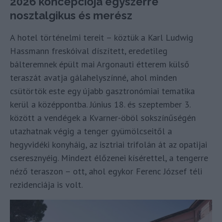
2026 koncepciója egyszerre
nosztalgikus és merész
A hotel történelmi tereit – köztük a Karl Ludwig
Hassmann freskóival díszített, eredetileg
bálteremnek épült mai Argonauti étterem külső
teraszát avatja gálahelyszínné, ahol minden
csütörtök este egy újabb gasztronómiai tematika
kerül a középpontba. Június 18. és szeptember 3.
között a vendégek a Kvarner-öböl sokszínűségén
utazhatnak végig a tenger gyümölcseitől a
hegyvidéki konyháig, az isztriai trifolán át az opatijai
cseresznyéig. Mindezt élőzenei kísérettel, a tengerre
néző teraszon – ott, ahol egykor Ferenc József téli
rezidenciája is volt.