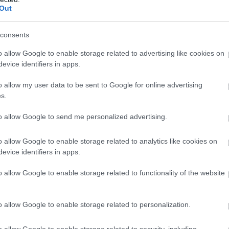
Out
consents
o allow Google to enable storage related to advertising like cookies on
evice identifiers in apps.
o allow my user data to be sent to Google for online advertising
s.
ág legkreatívabb wellness-szolgáltatásai közül kínál
to allow Google to send me personalized advertising.
oterápia teszi egyedivé Ázsia egyik legizgalmasabb
o allow Google to enable storage related to analytics like cookies on
evice identifiers in apps.
ciaország
o allow Google to enable storage related to functionality of the website
o allow Google to enable storage related to personalization.
o allow Google to enable storage related to security, including