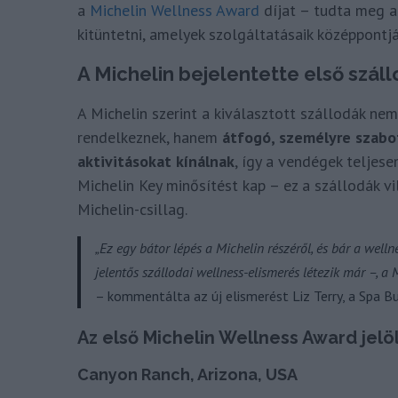
a
Michelin Wellness Award
díjat – tudta meg 
kitüntetni, amelyek szolgáltatásaik középpontjáb
A Michelin bejelentette első szállo
A Michelin szerint a kiválasztott szállodák ne
rendelkeznek, hanem
átfogó, személyre szabo
aktivitásokat kínálnak
, így a vendégek teljes
Michelin Key minősítést kap – ez a szállodák v
Michelin-csillag.
„Ez egy bátor lépés a Michelin részéről, és bár a welln
jelentős szállodai wellness-elismerés létezik már –, a 
– kommentálta az új elismerést Liz Terry, a Spa B
Az első Michelin Wellness Award jelöl
Canyon Ranch, Arizona, USA