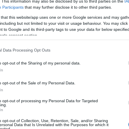
. This information may also be disclosed by us to third parties on the
IA
Participants
that may further disclose it to other third parties.
ness resort folyamatosan új, intenzív programokat
 that this website/app uses one or more Google services and may gath
ket ötvözve, így minden vendégnek egyedi élményt
including but not limited to your visit or usage behaviour. You may click 
 to Google and its third-party tags to use your data for below specifi
ogle consent section.
l Data Processing Opt Outs
o opt-out of the Sharing of my personal data.
In
o opt-out of the Sale of my Personal Data.
In
to opt-out of processing my Personal Data for Targeted
ing.
In
o opt-out of Collection, Use, Retention, Sale, and/or Sharing
ersonal Data that Is Unrelated with the Purposes for which it
lected.