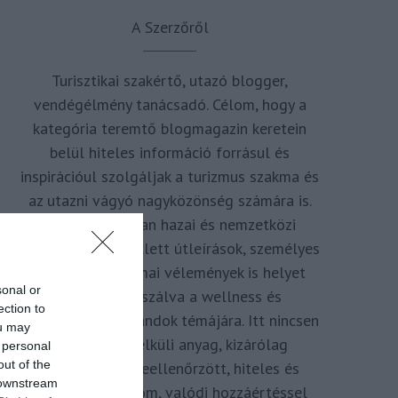
A Szerzőről
Turisztikai szakértő, utazó blogger,
vendégélmény tanácsadó. Célom, hogy a
kategória teremtő blogmagazin keretein
belül hiteles információ forrásul és
inspirációul szolgáljak a turizmus szakma és
az utazni vágyó nagyközönség számára is.
Repertoáromban hazai és nemzetközi
turizmus hírek mellett útleírások, személyes
ajánlók és szakmai vélemények is helyet
sonal or
kapnak, fókuszálva a wellness és
ection to
termálfürdők, strandok témájára. Itt nincsen
ou may
hivatkozás nélküli anyag, kizárólag
 personal
out of the
többszörösen leellenőrzött, hiteles és
 downstream
minőségi tartalom, valódi hozzáértéssel