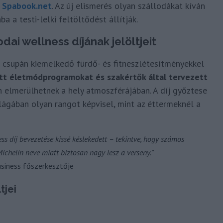
a
Spabook.net
. Az új elismerés olyan szállodákat kíván
a a testi-lelki feltöltődést állítják.
dai wellness díjának jelöltjeit
m csupán kiemelkedő fürdő- és fitneszlétesítményekkel
tt életmódprogramokat és szakértők által tervezett
en elmerülhetnek a hely atmoszférájában. A díj győztese
ilágában olyan rangot képvisel, mint az éttermeknél a
ess díj bevezetése kissé késlekedett – tekintve, hogy számos
Michelin neve miatt biztosan nagy lesz a verseny.”
usiness főszerkesztője
tjei