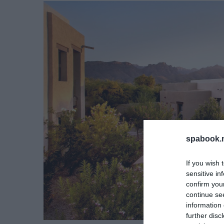
spabook.n
If you wish 
sensitive in
confirm you
continue se
information 
further disc