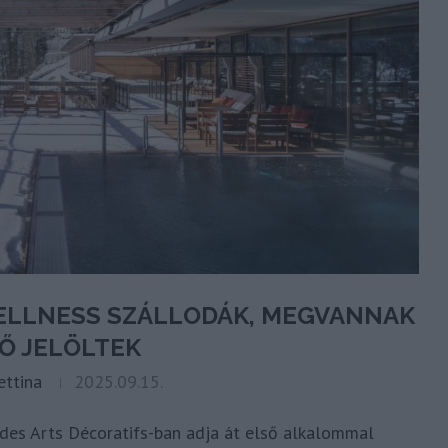
WELLNESS SZÁLLODÁK, MEGVANNAK
SŐ JELÖLTEK
ettina
2025.09.15.
 des Arts Décoratifs-ban adja át első alkalommal