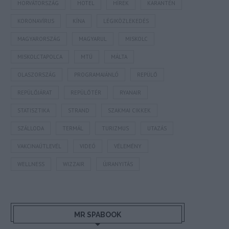
HORVÁTORSZÁG
HOTEL
HÍREK
KARANTÉN
KORONAVÍRUS
KÍNA
LÉGIKÖZLEKEDÉS
MAGYARORSZÁG
MAGYARUL
MISKOLC
MISKOLCTAPOLCA
MTÜ
MÁLTA
OLASZORSZÁG
PROGRAMAJÁNLÓ
REPÜLŐ
REPÜLŐJÁRAT
REPÜLŐTÉR
RYANAIR
STATISZTIKA
STRAND
SZAKMAI CIKKEK
SZÁLLODA
TERMÁL
TURIZMUS
UTAZÁS
VAKCINAÚTLEVÉL
VIDEÓ
VÉLEMÉNY
WELLNESS
WIZZAIR
ÚJRANYITÁS
MR SPABOOK