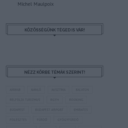
Michel Maulpoix
KÖZÖSSÉGÜNK TÉGED IS VÁR!
NÉZZ KÖRBE TÉMÁK SZERINT!
AIRBNB
AJÁNLÓ
AUSZTRIA
BALATON
BELFÖLDI TURIZMUS
BGYH
BOOKING
BUDAPEST
BUDAPEST AIRPORT
EMIRATES
FEJLESZTÉS
FÜRDŐ
GYÓGYFÜRDŐ