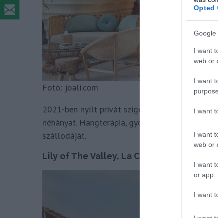
Opted 
Google 
I want t
web or d
I want t
Fotó: joali.com
purpose
2021-ben nyílt privát szigetresort, amely a vil
I want 
néhányat. Hangterápia, gyógynövénytan és hidr
szállodáját.
I want t
web or d
Lily of The Valley, La Croix-Valmer, Fran
I want t
or app.
I want t
I want t