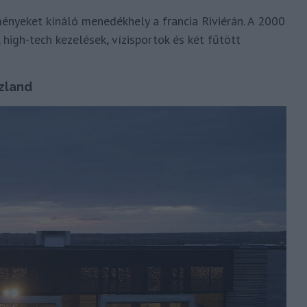
nyeket kínáló menedékhely a francia Riviérán. A 2000
igh-tech kezelések, vízisportok és két fűtött
Izland