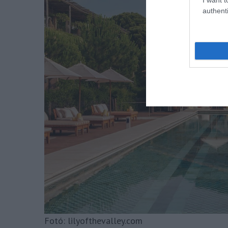
authenti
Fotó: lilyofthevalley.com