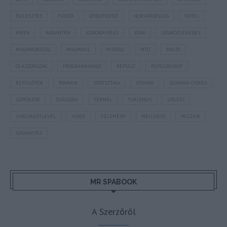
FEJLESZTÉS
FÜRDŐ
GYÓGYFÜRDŐ
HORVÁTORSZÁG
HOTEL
HÍREK
KARANTÉN
KORONAVÍRUS
KÍNA
LÉGIKÖZLEKEDÉS
MAGYARORSZÁG
MAGYARUL
MISKOLC
MTÜ
MÁLTA
OLASZORSZÁG
PROGRAMAJÁNLÓ
REPÜLŐ
REPÜLŐJÁRAT
REPÜLŐTÉR
RYANAIR
STATISZTIKA
STRAND
SZAKMAI CIKKEK
SZPONZOR
SZÁLLODA
TERMÁL
TURIZMUS
UTAZÁS
VAKCINAÚTLEVÉL
VIDEÓ
VÉLEMÉNY
WELLNESS
WIZZAIR
ÚJRANYITÁS
MR SPABOOK
A Szerzőről