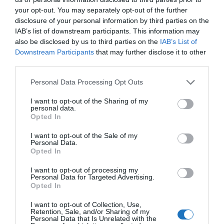
your opt-out. You may separately opt-out of the further
disclosure of your personal information by third parties on the
IAB’s list of downstream participants. This information may
also be disclosed by us to third parties on the
IAB’s List of
JÖNNEK A MICHELIN-DÍJAS WELLNESS
Downstream Participants
that may further disclose it to other
SZÁLLODÁK, MEGVANNAK AZ ELSŐ JELÖLTEK
third parties.
írta
Polisor Bettina
Please note that this website/app uses one or more Google
Personal Data Processing Opt Outs
A Michelin Guide október 8-án, a párizsi Musée des
services and may gather and store information including but
not limited to your visit or usage behaviour. You may click to
I want to opt-out of the Sharing of my
Arts Décoratifs-ban adja át első alkalommal
personal data.
grant or deny consent to Google and its third-party tags to
Opted In
a
Michelin Wellness Award
díjat – tudta meg a
use your data for below specified purposes in below Google
Spabook.net
. Az új elismerés olyan szállodákat kíván
consent section.
I want to opt-out of the Sale of my
Personal Data.
kitüntetni, amelyek szolgáltatásaik középpontjába a
Opted In
testi-lelki feltöltődést állítják.
I want to opt-out of processing my
Personal Data for Targeted Advertising.
OLVASS TOVÁBB
Opted In
I want to opt-out of Collection, Use,
Retention, Sale, and/or Sharing of my
Personal Data that Is Unrelated with the