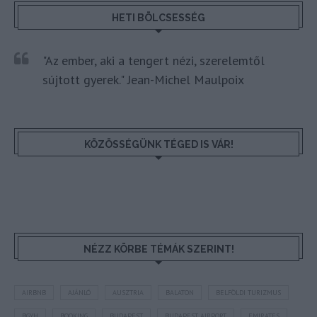
HETI BÖLCSESSÉG
"Az ember, aki a tengert nézi, szerelemtől
sújtott gyerek." Jean-Michel Maulpoix
KÖZÖSSÉGÜNK TÉGED IS VÁR!
NÉZZ KÖRBE TÉMÁK SZERINT!
AIRBNB
AJÁNLÓ
AUSZTRIA
BALATON
BELFÖLDI TURIZMUS
BGYH
BOOKING
BUDAPEST
BUDAPEST AIRPORT
EMIRATES