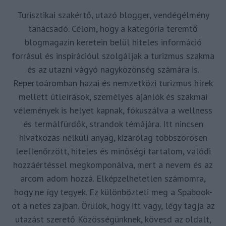
Turisztikai szakértő, utazó blogger, vendégélmény
tanácsadó. Célom, hogy a kategória teremtő
blogmagazin keretein belül hiteles információ
forrásul és inspirációul szolgáljak a turizmus szakma
és az utazni vágyó nagyközönség számára is.
Repertoáromban hazai és nemzetközi turizmus hírek
mellett útleírások, személyes ajánlók és szakmai
vélemények is helyet kapnak, fókuszálva a wellness
és termálfürdők, strandok témájára. Itt nincsen
hivatkozás nélküli anyag, kizárólag többszörösen
leellenőrzött, hiteles és minőségi tartalom, valódi
hozzáértéssel megkomponálva, mert a nevem és az
arcom adom hozzá. Elképzelhetetlen számomra,
hogy ne így tegyek. Ez különbözteti meg a Spabook-
ot a netes zajban. Örülök, hogy itt vagy, légy tagja az
utazást szerető Közösségünknek, kövesd az oldalt,