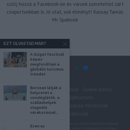
szólj hozzá a Facebook-on és várunk szeretettel zárt
csoportunkban is. Jó utat, sok élményt! Kassay Tamás
Mr Spabook
EZT OLVASTAD MÁR?
A Sziget fesztivál
képes
megfordítani a
globális turizmus
trendet
Borúsan látják a
Impresszum
Médiaajánlat
Cookie policy
helyzetet a
Adatkezelési tájékoztató
vendéglátók, a
szálláshelyek
Szerzői jogok, felhasználási feltételek
stagnáló
Hírlevél feliratkozás
várakozással...
@2020 - Minden jog fenntartva. A Spabook.net oldalain található tartalmak
Ezen az
felhasználásához, újraközléséhez a szerző írásbeli hozzájárulása szükséges.