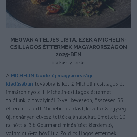
MEGVAN A TELJES LISTA, EZEK A MICHELIN-
CSILLAGOS ÉTTERMEK MAGYARORSZÁGON
2025-BEN
írta
Kassay Tamás
A
MICHELIN Guide új magyarországi
kiadásában
továbbra is két 2 Michelin-csillagos és
immáron nyolc 1 Michelin-csillagos éttermet
találunk, a tavalyinál 2-vel kevesebb, összesen 55
étterem kapott Michelin-ajánlást, közülük 8 egység
új, néhányan elveszítették ajánlásukat. Emellett 13-
ra nőtt a Bib Gourmand minősítést kiérdemlő,
valamint 6-ra bővült a Zöld csillagos éttermek