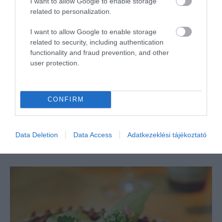
„Ferihegy Európa leggyorsabban bővülő repülőtere”
–
I want to allow Google to enable storage
related to personalization.
közölte Nagy Márton nemzetgazdasági miniszter a
Michelin Guide kedd esti budapesti díjátadóján, ahol
I want to allow Google to enable storage
köszönetet mondott a magyar gasztronómiának is
related to security, including authentication
functionality and fraud prevention, and other
teljesítményéért – írja az MTI.
user protection.
OLVASS TOVÁBB
CONFIRM
Data Deletion
Data Access
Adatkezeklési tájékoztató