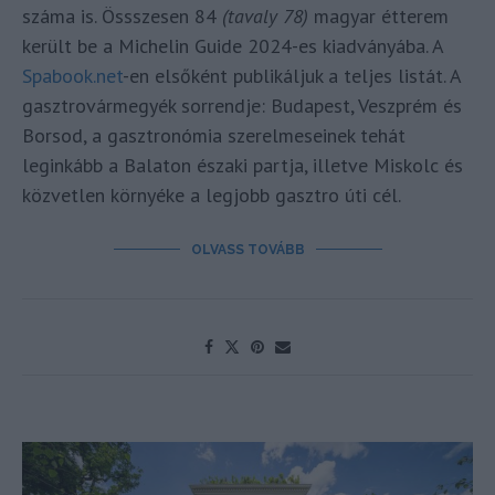
száma is. Össszesen 84
(tavaly 78)
magyar étterem
került be a Michelin Guide 2024-es kiadványába. A
Spabook.net
-en elsőként publikáljuk a teljes listát. A
gasztrovármegyék sorrendje: Budapest, Veszprém és
Borsod, a gasztronómia szerelmeseinek tehát
leginkább a Balaton északi partja, illetve Miskolc és
közvetlen környéke a legjobb gasztro úti cél.
OLVASS TOVÁBB