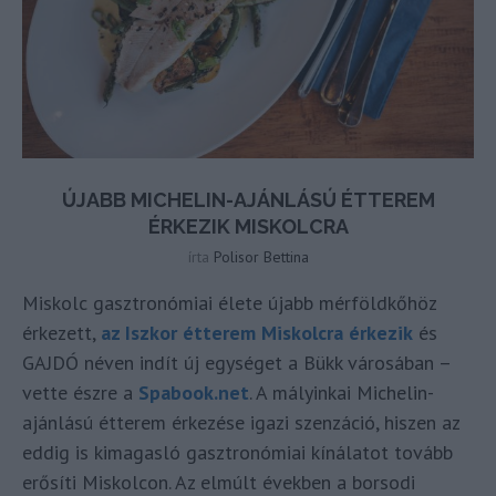
ÚJABB MICHELIN-AJÁNLÁSÚ ÉTTEREM
ÉRKEZIK MISKOLCRA
írta
Polisor Bettina
Miskolc gasztronómiai élete újabb mérföldkőhöz
érkezett,
az Iszkor étterem Miskolcra érkezik
és
GAJDÓ néven indít új egységet a Bükk városában –
vette észre a
Spabook.net
. A mályinkai Michelin-
ajánlású étterem érkezése igazi szenzáció, hiszen az
eddig is kimagasló gasztronómiai kínálatot tovább
erősíti Miskolcon. Az elmúlt években a borsodi