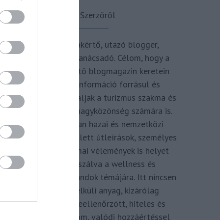
A Szerzőről
Turisztikai szakértő, utazó blogger,
vendégélmény tanácsadó. Célom, hogy a
kategória teremtő blogmagazin keretein
belül hiteles információ forrásul és
inspirációul szolgáljak a turizmus szakma és
az utazni vágyó nagyközönség számára is.
Repertoáromban hazai és nemzetközi
turizmus hírek mellett útleírások, személyes
ajánlók és szakmai vélemények is helyet
kapnak, fókuszálva a wellness és
termálfürdők, strandok témájára. Itt nincsen
hivatkozás nélküli anyag, kizárólag
többszörösen leellenőrzött, hiteles és
minőségi tartalom, valódi hozzáértéssel