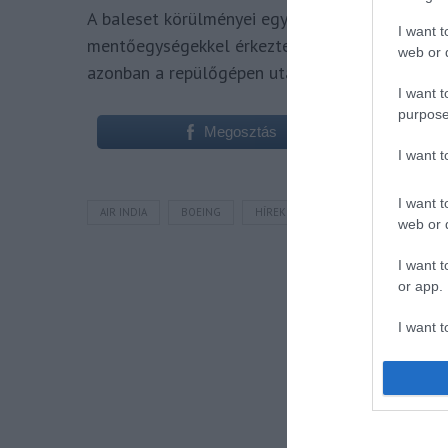
A baleset körülményei egyelőre tisztázatlanok
I want t
mentőegységekkel érkeztek a helyszínre, a lezár
web or d
azonban a repülőgépen utazók pontos állapotá
I want t
purpose
Megosztás
I want 
I want t
AIR INDIA
BOEING
HÍREK
LÉGIKÖZLEKEDÉS
web or d
I want t
or app.
I want t
I want t
authenti