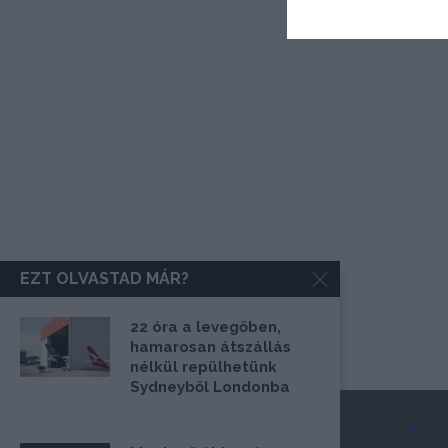
EZT OLVASTAD MÁR?
22 óra a levegőben,
hamarosan átszállás
nélkül repülhetünk
Sydneyből Londonba