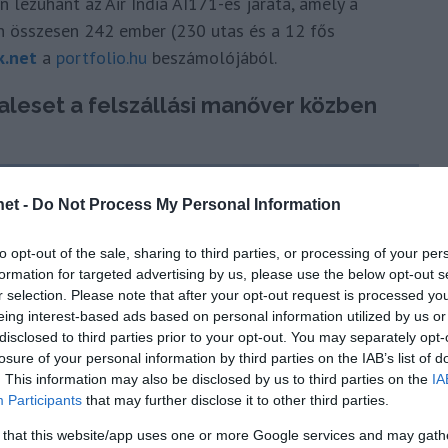
 lezuhant az Air India AI171-es járata, amely a
en összesen 242 ember (230 utas és a 12 fős
k.net
a
portfolio.hu
beszámolójából.
baleset a felszállási manőver közben
et -
Do Not Process My Personal Information
to opt-out of the sale, sharing to third parties, or processing of your per
formation for targeted advertising by us, please use the below opt-out s
r selection. Please note that after your opt-out request is processed y
eing interest-based ads based on personal information utilized by us or
disclosed to third parties prior to your opt-out. You may separately opt-
losure of your personal information by third parties on the IAB’s list of
. This information may also be disclosed by us to third parties on the
IA
Participants
that may further disclose it to other third parties.
 that this website/app uses one or more Google services and may gath