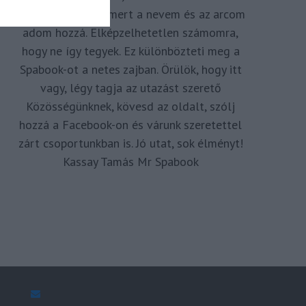
megkomponálva, mert a nevem és az arcom
adom hozzá. Elképzelhetetlen számomra,
hogy ne így tegyek. Ez különbözteti meg a
Spabook-ot a netes zajban. Örülök, hogy itt
vagy, légy tagja az utazást szerető
Közösségünknek, kövesd az oldalt, szólj
hozzá a Facebook-on és várunk szeretettel
zárt csoportunkban is. Jó utat, sok élményt!
Kassay Tamás Mr Spabook