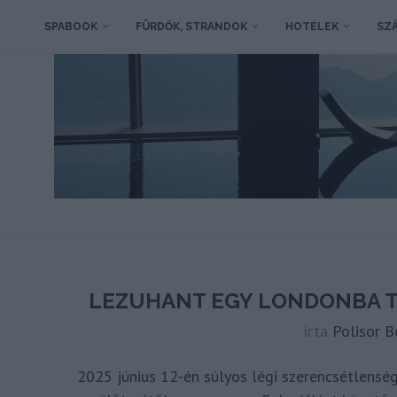
SPABOOK
FÜRDŐK, STRANDOK
HOTELEK
SZÁ
LEZUHANT EGY LONDONBA T
írta
Polisor B
2025 június 12-én súlyos légi szerencsétlensé