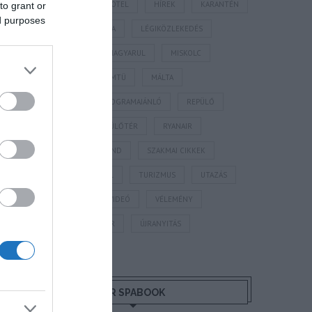
HORVÁTORSZÁG
HOTEL
HÍREK
KARANTÉN
to grant or
ed purposes
KORONAVÍRUS
KÍNA
LÉGIKÖZLEKEDÉS
MAGYARORSZÁG
MAGYARUL
MISKOLC
MISKOLCTAPOLCA
MTÜ
MÁLTA
OLASZORSZÁG
PROGRAMAJÁNLÓ
REPÜLŐ
REPÜLŐJÁRAT
REPÜLŐTÉR
RYANAIR
STATISZTIKA
STRAND
SZAKMAI CIKKEK
SZÁLLODA
TERMÁL
TURIZMUS
UTAZÁS
VAKCINAÚTLEVÉL
VIDEÓ
VÉLEMÉNY
WELLNESS
WIZZAIR
ÚJRANYITÁS
MR SPABOOK