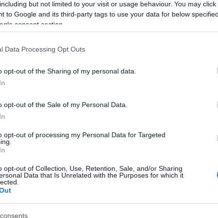
including but not limited to your visit or usage behaviour. You may click 
 to Google and its third-party tags to use your data for below specifi
ogle consent section.
l Data Processing Opt Outs
o opt-out of the Sharing of my personal data.
In
o opt-out of the Sale of my Personal Data.
In
reamliner típusú repülőgép a kifutópályától nem
to opt-out of processing my Personal Data for Targeted
ing.
örnyéket sűrű, fekete füst borította be.
In
-es járat ma, 2025. június 12-én incidensbe keveredett. Jelenleg
o opt-out of Collection, Use, Retention, Sale, and/or Sharing
ersonal Data that Is Unrelated with the Purposes for which it
ációkat hivatalos weboldalunkon és közösségi felületeinken teszünk
lected.
Out
ia hírét az Air India
consents