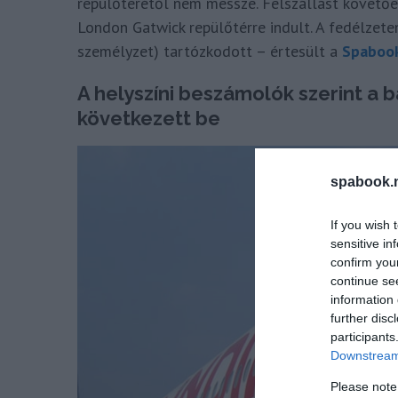
repülőterétől nem messze. Felszállást követően
London Gatwick repülőtérre indult. A fedélzet
személyzet) tartózkodott – értesült a
Spaboo
A helyszíni beszámolók szerint a 
következett be
spabook.n
If you wish 
sensitive in
confirm you
continue se
information 
further disc
participants
Downstream 
Please note