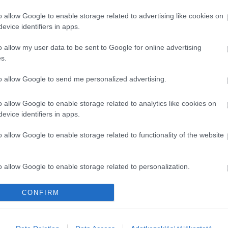
. A mentőalakulatok legalább hét tűzoltóautóval és
o allow Google to enable storage related to advertising like cookies on
t területen jelenleg is tart a keresés és a mentés,
evice identifiers in apps.
ról hivatalos adatot még nem közöltek.
o allow my user data to be sent to Google for online advertising
s.
Kérem nap végén az aznapi friss cikkeket!
to allow Google to send me personalized advertising.
o allow Google to enable storage related to analytics like cookies on
LEZUHANT
LONDON
REPÜLŐGÉP
evice identifiers in apps.
o allow Google to enable storage related to functionality of the website
o allow Google to enable storage related to personalization.
o allow Google to enable storage related to security, including
CONFIRM
cation functionality and fraud prevention, and other user protection.