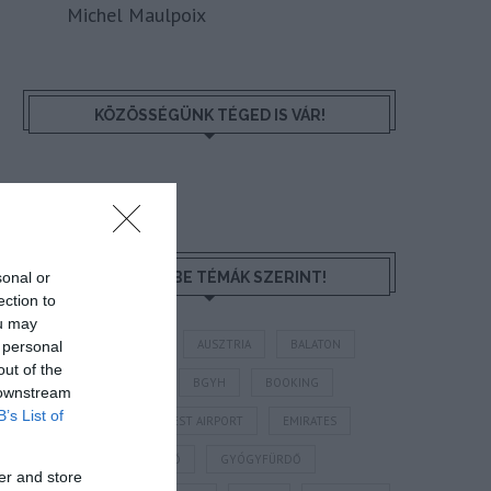
Michel Maulpoix
KÖZÖSSÉGÜNK TÉGED IS VÁR!
sonal or
NÉZZ KÖRBE TÉMÁK SZERINT!
ection to
ou may
AIRBNB
AJÁNLÓ
AUSZTRIA
BALATON
 personal
out of the
BELFÖLDI TURIZMUS
BGYH
BOOKING
 downstream
B’s List of
BUDAPEST
BUDAPEST AIRPORT
EMIRATES
FEJLESZTÉS
FÜRDŐ
GYÓGYFÜRDŐ
er and store