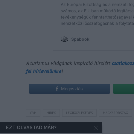
A turizmus világának inspiráló híreiért
csatlakoz
fel hírlevelünkre
!
Megosztás
GVH
HÍREK
LÉGIKÖZLEKEDÉS
MAGYARORSZÁG
EZT OLVASTAD MÁR?