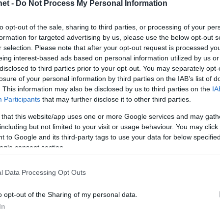
et -
Do Not Process My Personal Information
to opt-out of the sale, sharing to third parties, or processing of your per
formation for targeted advertising by us, please use the below opt-out s
r selection. Please note that after your opt-out request is processed y
eing interest-based ads based on personal information utilized by us or
disclosed to third parties prior to your opt-out. You may separately opt-
gy
losure of your personal information by third parties on the IAB’s list of
. This information may also be disclosed by us to third parties on the
IA
etű poggyászok vihetők fel ingyenesen,
Participants
that may further disclose it to other third parties.
ine bejelentkezni, illetve
 that this website/app uses one or more Google services and may gath
almaz-e (repülőtéri illeték, ülőhelyfoglalás díja).
including but not limited to your visit or usage behaviour. You may click 
 to Google and its third-party tags to use your data for below specifi
ogle consent section.
a GVH szerint a korábbi vendégek észrevételeinek,
l Data Processing Opt Outs
zá beérkező panaszok kapcsán azt
o opt-out of the Sharing of my personal data.
rsenyfelügyeleti eljárás elrendelésének
In