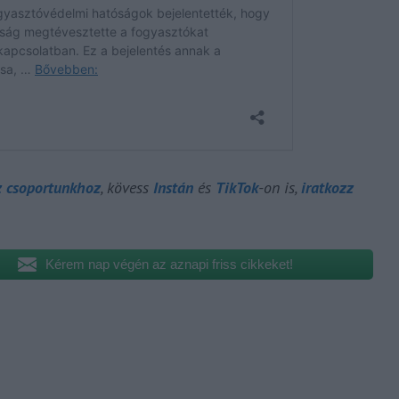
z csoportunkhoz
, kövess
Instán
és
TikTok
-on is,
iratkozz
Kérem nap végén az aznapi friss cikkeket!