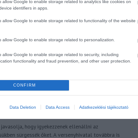
ókat – honlapjai, illetve a hazánkban népszerű jegyár-
o allow Google to enable storage related to analytics like cookies on
evice identifiers in apps.
nevezett
sötét mintázatokat
a jegyeladási- és
o allow Google to enable storage related to functionality of the website
felhasználói felületek, amelyek észrevétlenül késztetik
atalára. A GVH gyorselemzése számos problémát tárt
o allow Google to enable storage related to personalization.
yakorlatában. Ezek alapján azt javasolja az érintett
o allow Google to enable storage related to security, including
cation functionality and fraud prevention, and other user protection.
reskedelmi gyakorlatokat,
egfogalmazással jelenítsék meg az egyes választási
CONFIRM
osítsák, hogy azok átláthatók és könnyen
Data Deletion
Data Access
Adatkezeklési tájékoztató
avasolja, hogy igyekezzenek ellenállni az
ükben sürgessék őket. A versenyhivatal továbbra is