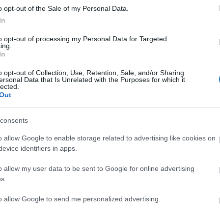
o opt-out of the Sale of my Personal Data.
senyfelügyeleti eljárást, ha
In
tő kereskedelmi gyakorlatot folytat és
to opt-out of processing my Personal Data for Targeted
ing.
In
megállapítható, például nagyszámú fogyasztót érint
o opt-out of Collection, Use, Retention, Sale, and/or Sharing
ersonal Data that Is Unrelated with the Purposes for which it
lected.
Out
 évek óta kiemelten figyeli a légitársaságok
consents
ott ezen a területen. Több eljárás jelenleg is
Legutóbb 2024 januárjában
a Wizz Airrel szemben
o allow Google to enable storage related to advertising like cookies on
evice identifiers in apps.
athatott el az utasok elől.
o allow my user data to be sent to Google for online advertising
társaságok gyakorlatában vizsgálja a
s.
to allow Google to send me personalized advertising.
el megvizsgálta, hogy a Magyarországon elérhető