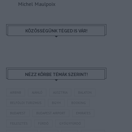
Michel Maulpoix
KÖZÖSSÉGÜNK TÉGED IS VÁR!
NÉZZ KÖRBE TÉMÁK SZERINT!
AIRBNB
AJÁNLÓ
AUSZTRIA
BALATON
BELFÖLDI TURIZMUS
BGYH
BOOKING
BUDAPEST
BUDAPEST AIRPORT
EMIRATES
FEJLESZTÉS
FÜRDŐ
GYÓGYFÜRDŐ