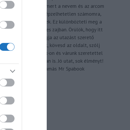
megkomponálva, mert a nevem és az arcom
adom hozzá. Elképzelhetetlen számomra,
hogy ne így tegyek. Ez különbözteti meg a
Spabook-ot a netes zajban. Örülök, hogy itt
vagy, légy tagja az utazást szerető
Közösségünknek, kövesd az oldalt, szólj
hozzá a Facebook-on és várunk szeretettel
zárt csoportunkban is. Jó utat, sok élményt!
Kassay Tamás Mr Spabook