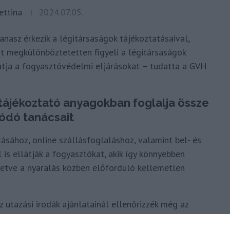
ettina
2024.07.05.
asz érkezik a légitársaságok tájékoztatásaival,
rt megkülönböztetetten figyeli a légitársaságok
atja a fogyasztóvédelmi eljárásokat – tudatta a GVH
 tájékoztató anyagokban foglalja össze
ódó tanácsait
tásához, online szállásfoglaláshoz, valamint bel- és
is ellátják a fogyasztókat, akik így könnyebben
lletve a nyaralás közben előforduló kellemetlen
 utazási irodák ajánlatainál ellenőrizzék még az