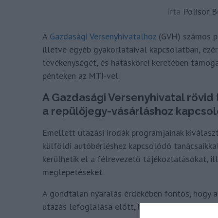
írta
Polisor B
A
Gazdasági Versenyhivatalhoz
(GVH) számos pan
illetve egyéb gyakorlataival kapcsolatban, ezé
tevékenységét, és hatáskörei keretében támog
pénteken az MTI-vel.
A Gazdasági Versenyhivatal rövid
a repülőjegy-vásárláshoz kapcsol
Emellett utazási irodák programjainak kiválasz
külföldi autóbérléshez kapcsolódó tanácsaikkal 
kerülhetik el a félrevezető tájékoztatásokat, i
meglepetéseket.
A gondtalan nyaralás érdekében fontos, hogy az
utazás lefoglalása előtt, hogy