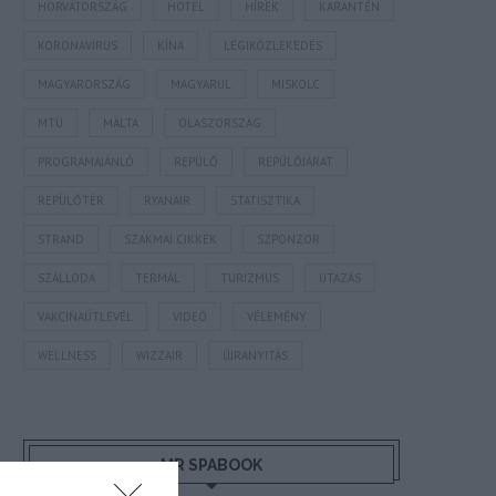
HORVÁTORSZÁG
HOTEL
HÍREK
KARANTÉN
KORONAVÍRUS
KÍNA
LÉGIKÖZLEKEDÉS
MAGYARORSZÁG
MAGYARUL
MISKOLC
MTÜ
MÁLTA
OLASZORSZÁG
PROGRAMAJÁNLÓ
REPÜLŐ
REPÜLŐJÁRAT
REPÜLŐTÉR
RYANAIR
STATISZTIKA
STRAND
SZAKMAI CIKKEK
SZPONZOR
SZÁLLODA
TERMÁL
TURIZMUS
UTAZÁS
VAKCINAÚTLEVÉL
VIDEÓ
VÉLEMÉNY
WELLNESS
WIZZAIR
ÚJRANYITÁS
MR SPABOOK