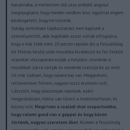
hatalmába, a mellettem ülő utas próbált angolul
megnyugtatni, hogy minden rendben lesz, egyúttal engem
kérdezgetett, hogy mi történik.
Sokáig semmilyen tájékoztatást nem kaptunk a
személyzettől, akik leginkább azzal voltak elfoglalva,
hogy a már több mint 20 perces repülés (és a felszállásig
bő félórás késés) után mosdóba kívánkozó és fel-felálló
utasokat visszaparancsolják a helyükre, mondván a
mosdókat zárva tartják és mindenki csatolja be az övét.
Itt már tudtam, hogy valami baj van. Megijedtem,
rettenetesen féltem, nagyon rossz érzésem volt.
Látszott, hogy alacsonyan repülünk, ezért
megpróbáltam, hátha van térerő a mobiltelefonon, és
bizony volt.
Megírtam a családi chat csoportunkba,
hogy valami gond van a géppel és hogy bármi
történik, nagyon szeretem őket
. Közben a feszültség