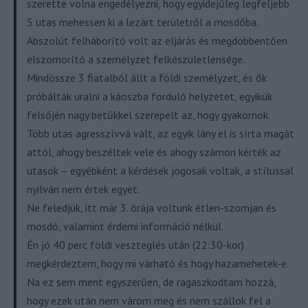
szerette volna engedélyezni, hogy egyidejűleg legfeljebb
5 utas mehessen ki a lezárt területről a mosdóba.
Abszolút felháborító volt az eljárás és megdöbbentően
elszomorító a személyzet felkészületlensége.
Mindössze 3 fiatalból állt a földi személyzet, és ők
próbálták uralni a káoszba forduló helyzetet, egyikük
felsőjén nagy betűkkel szerepelt az, hogy gyakornok.
Több utas agresszívvá vált, az egyik lány el is sírta magát
attól, ahogy beszéltek vele és ahogy számon kérték az
utasok – egyébként a kérdések jogosak voltak, a stílussal
nyilván nem értek egyet.
Ne feledjük, itt már 3. órája voltunk étlen-szomjan és
mosdó, valamint érdemi információ nélkül.
Én jó 40 perc földi veszteglés után (22:30-kor)
megkérdeztem, hogy mi várható és hogy hazamehetek-e.
Na ez sem ment egyszerűen, de ragaszkodtam hozzá,
hogy ezek után nem várom meg és nem szállok fel a