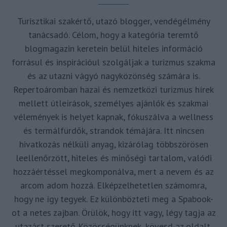
Turisztikai szakértő, utazó blogger, vendégélmény
tanácsadó. Célom, hogy a kategória teremtő
blogmagazin keretein belül hiteles információ
forrásul és inspirációul szolgáljak a turizmus szakma
és az utazni vágyó nagyközönség számára is.
Repertoáromban hazai és nemzetközi turizmus hírek
mellett útleírások, személyes ajánlók és szakmai
vélemények is helyet kapnak, fókuszálva a wellness
és termálfürdők, strandok témájára. Itt nincsen
hivatkozás nélküli anyag, kizárólag többszörösen
leellenőrzött, hiteles és minőségi tartalom, valódi
hozzáértéssel megkomponálva, mert a nevem és az
arcom adom hozzá. Elképzelhetetlen számomra,
hogy ne így tegyek. Ez különbözteti meg a Spabook-
ot a netes zajban. Örülök, hogy itt vagy, légy tagja az
utazást szerető Közösségünknek, kövesd az oldalt,