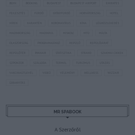
BGYH
BOOKING
BUDAPEST
BUDAPEST AIRPORT
EMIRATES
FEJLESZTÉS
FÜRDŐ
GYÓGYFÜRDŐ
HORVÁTORSZÁG
HOTEL
HÍREK
KARANTÉN
KORONAVÍRUS
KÍNA
LÉGIKÖZLEKEDÉS
MAGYARORSZÁG
MAGYARUL
MISKOLC
MTÜ
MÁLTA
OLASZORSZÁG
PROGRAMAJÁNLÓ
REPÜLŐ
REPÜLŐJÁRAT
REPÜLŐTÉR
RYANAIR
STATISZTIKA
STRAND
SZAKMAI CIKKEK
SZPONZOR
SZÁLLODA
TERMÁL
TURIZMUS
UTAZÁS
VAKCINAÚTLEVÉL
VIDEÓ
VÉLEMÉNY
WELLNESS
WIZZAIR
ÚJRANYITÁS
MR SPABOOK
A Szerzőről