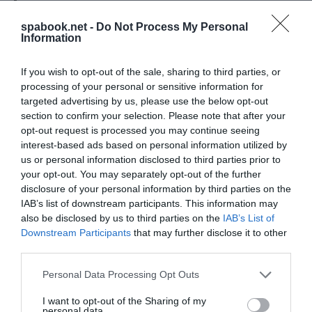
másfél óra múlva induló mentesítő járatra, hazamegyek.
spabook.net -
Do Not Process My Personal
Időközben a személyzet kihívta a reptéri rendőröket, akik
Information
épp akkor érkeztek meg és nemtörődömséggel vegyes
poénos stílusban kérdezték, hogy megijedtem-e, egyúttal
If you wish to opt-out of the sale, sharing to third parties, or
azt is tudni szerették volna, elengedett-e valaki és hová
processing of your personal or sensitive information for
targeted advertising by us, please use the below opt-out
megyek az üres terminálban, hiszen épp akkor indultam
section to confirm your selection. Please note that after your
meg hazafelé.
opt-out request is processed you may continue seeing
Egész egyszerűen hihetetlen, hogy egy váratlan esetben a
interest-based ads based on personal information utilized by
us or personal information disclosed to third parties prior to
reptér személyzete mennyire nem képes emberi módon
your opt-out. You may separately opt-out of the further
kommunikálni és az emberekkel megfelelő módon
disclosure of your personal information by third parties on the
viselkedni. Megértem a protokollokat, a biztonsági
IAB’s list of downstream participants. This information may
előírásokat, de az, hogy nem mondanak érdemi
also be disclosed by us to third parties on the
IAB’s List of
Downstream Participants
that may further disclose it to other
információt, nem adnak sem enni sem inni és a mosdóért
third parties.
is szabályosan meg kell velük harcolni, az kritikán aluli.
Please note that this website/app uses one or more Google
Nyugodtan kiengedhettek volna mindenkit a terminálba,
Personal Data Processing Opt Outs
services and may gather and store information including but
hogy utána egy új check-in folyamattal újra
not limited to your visit or usage behaviour. You may click to
I want to opt-out of the Sharing of my
personal data.