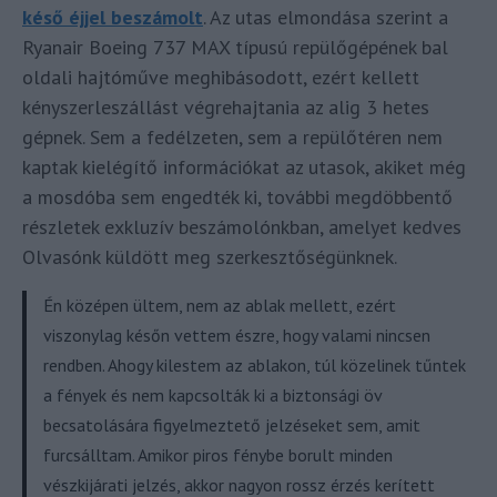
késő éjjel beszámolt
. Az utas elmondása szerint a
Ryanair Boeing 737 MAX típusú repülőgépének bal
oldali hajtóműve meghibásodott, ezért kellett
kényszerleszállást végrehajtania az alig 3 hetes
gépnek. Sem a fedélzeten, sem a repülőtéren nem
kaptak kielégítő információkat az utasok, akiket még
a mosdóba sem engedték ki, további megdöbbentő
részletek exkluzív beszámolónkban, amelyet kedves
Olvasónk küldött meg szerkesztőségünknek.
Én középen ültem, nem az ablak mellett, ezért
viszonylag későn vettem észre, hogy valami nincsen
rendben. Ahogy kilestem az ablakon, túl közelinek tűntek
a fények és nem kapcsolták ki a biztonsági öv
becsatolására figyelmeztető jelzéseket sem, amit
furcsálltam. Amikor piros fénybe borult minden
vészkijárati jelzés, akkor nagyon rossz érzés kerített