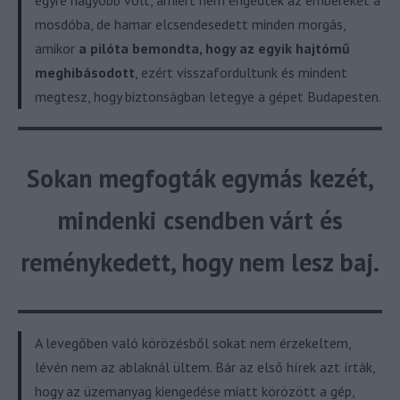
egyre nagyobb volt, amiért nem engedték az embereket a
mosdóba, de hamar elcsendesedett minden morgás,
amikor
a pilóta bemondta, hogy az egyik hajtómű
meghibásodott
, ezért visszafordultunk és mindent
megtesz, hogy biztonságban letegye a gépet Budapesten.
Sokan megfogták egymás kezét,
mindenki csendben várt és
reménykedett, hogy nem lesz baj.
A levegőben való körözésből sokat nem érzekeltem,
lévén nem az ablaknál ültem. Bár az első hírek azt írták,
hogy az üzemanyag kiengedése miatt körözött a gép,