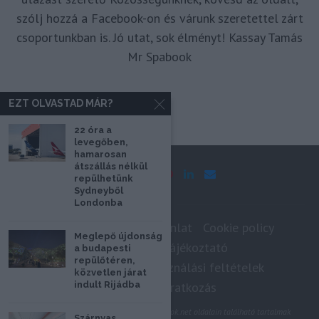
szólj hozzá a Facebook-on és várunk szeretettel zárt
csoportunkban is. Jó utat, sok élményt! Kassay Tamás
Mr Spabook
EZT OLVASTAD MÁR?
22 óra a
levegőben,
hamarosan
átszállás nélkül
repülhetünk
Sydneyből
Londonba
Impresszum
Médiaajánlat
Cookie policy
Meglepő újdonság
Adatkezelési tájékoztató
a budapesti
repülőtéren,
Szerzői jogok, felhasználási feltételek
közvetlen járat
indult Rijádba
Hírlevél feliratkozás
@2020 - Minden jog fenntartva. A Spabook.net oldalain található tartalmak
Szárnyas