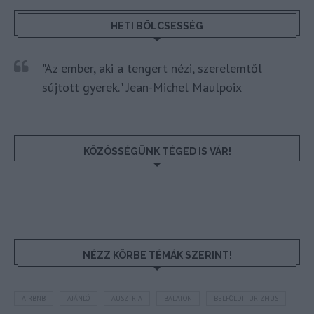
HETI BÖLCSESSÉG
"Az ember, aki a tengert nézi, szerelemtől
sújtott gyerek." Jean-Michel Maulpoix
KÖZÖSSÉGÜNK TÉGED IS VÁR!
NÉZZ KÖRBE TÉMÁK SZERINT!
AIRBNB
AJÁNLÓ
AUSZTRIA
BALATON
BELFÖLDI TURIZMUS