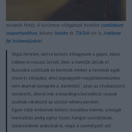
olvasói fotó;
A turizmus világának híreiért
csatlakozz
csoportunkhoz
, kövess
Instán
és
TikTok
-on is,
iratkozz
fel hírlevelünkre
!
Végül hirtelen, sietve kellett elhagynunk a gépet, ekkor
többen is rosszul lettek, őket a mentők látták el.
Buszokra szálltunk és bevittek minket a terminál egyik
check-in zónájába, ahol legnagyobb megdöbbenésünkre
nem akartak kiengedni a „karámból”, azaz az elválasztott
területről, ahová már a boardingra becsekkolt utasok
szoktak várakozni az utolsó néhány percben.
Egyre több embernek kellett mosdóba mennie, a bolgár
mentalitás pedig egész tüzes, hangos szóváltások,
lökdösődések alakultak ki, végül a személyzet azt