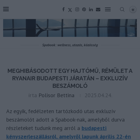
Spabook: wellness, utazás, közösség
MEGHIBÁSODOTT EGY HAJTÓMŰ, RÉMÜLET A
RYANAIR BUDAPESTI JÁRATÁN – EXKLUZÍV
BESZÁMOLÓ
írta
Polisor Bettina
2025.04.24.
Az egyik, fedélzeten tartózkodó utas exkluzív
beszámolót adott a Spabook-nak, amelyből durva
részleteket tudunk meg arról a
budapesti
kényszerleszállásról, amelyről lapunk április 22-én