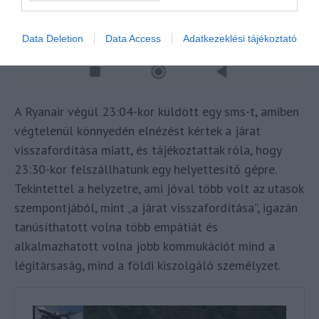
Data Deletion
Data Access
Adatkezeklési tájékoztató
A Ryanair végül 23:04-kor küldött egy sms-t, amiben
végtelenül könnyedén elnézést kértek a járat
visszafordítása miatt, és tájékoztattak róla, hogy
23:30-kor felszállhatunk egy helyettesítő gépre.
Tekintettel a helyzetre, ami jóval több volt az utasok
szempontjából, mint „a járat visszafordítása”, igazán
tanúsíthatott volna több empátiát és
alkalmazhatott volna jobb kommukációt mind a
légitársaság, mind a földi kiszolgáló személyzet.