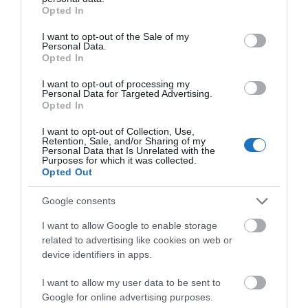
becsekkoljanak. Amúgy is mindenkinek új boarding pass-t
grant or deny consent to Google and its third-party tags to
Opted In
kellett kérnie a beszállókapunál, tehát nyugodtan meg
use your data for below specified purposes in below Google
consent section.
lehetett volna ezt tenni és akkor mindenki kényelmesen
I want to opt-out of the Sale of my
Personal Data.
tölti a kényszerpihenőjét a reptéren.
Opted In
I want to opt-out of processing my
Personal Data for Targeted Advertising.
Opted In
I want to opt-out of Collection, Use,
Retention, Sale, and/or Sharing of my
Personal Data that Is Unrelated with the
Purposes for which it was collected.
Opted Out
Google consents
I want to allow Google to enable storage
related to advertising like cookies on web or
device identifiers in apps.
I want to allow my user data to be sent to
Google for online advertising purposes.