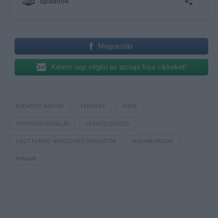
Megosztás
Kérem nap végén az aznapi friss cikkeket!
BUDAPEST AIRPORT
FERIHEGY
HÍREK
KÉNYSZERLESZÁLLÁS
LÉGIKÖZLEKEDÉS
LISZT FERENC NEMZETKÖZI REPÜLŐTÉR
MAGYARORSZÁG
RYANAIR