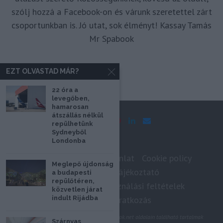
szólj hozzá a Facebook-on és várunk szeretettel zárt
csoportunkban is. Jó utat, sok élményt! Kassay Tamás
Mr Spabook
EZT OLVASTAD MÁR?
22 óra a
levegőben,
hamarosan
átszállás nélkül
repülhetünk
Sydneyből
Londonba
Impresszum
Médiaajánlat
Cookie policy
Meglepő újdonság
Adatkezelési tájékoztató
a budapesti
repülőtéren,
Szerzői jogok, felhasználási feltételek
közvetlen járat
indult Rijádba
Hírlevél feliratkozás
@2020 - Minden jog fenntartva. A Spabook.net oldalain található tartalmak
Szárnyas