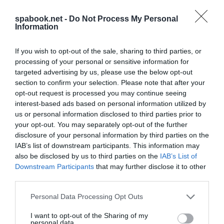
Az éjszaka hőse a Southwest légitársaság szerint
egy Oaklandből Los Angelesbe tartó járaton egy
spabook.net -
Do Not Process My Personal
Information
ex-légiutas-kísérő volt, aki az éles személyzet
egyik tagja helyett ugrott be. Kérdés, hogy mit
If you wish to opt-out of the sale, sharing to third parties, or
szól ehhez a légiközlekedési felügyelet…
processing of your personal or sensitive information for
targeted advertising by us, please use the below opt-out
A járat nem tudott felszállni, mert az egyik légiutas-
section to confirm your selection. Please note that after your
kísérő hiányzott, túl kevesen voltak a személyzet
opt-out request is processed you may continue seeing
interest-based ads based on personal information utilized by
tagjai. Egy utas, aki korábban légiutas-kísérő volt,
us or personal information disclosed to third parties prior to
átvette a munkát, és a járat felszállt.
your opt-out. You may separately opt-out of the further
disclosure of your personal information by third parties on the
A World Tourism Network Aviation Interest Group
IAB’s list of downstream participants. This information may
szakértői és más légiközlekedési szakértők arra
also be disclosed by us to third parties on the
IAB’s List of
kérték Pete Buttigieg amerikai közlekedési
Downstream Participants
that may further disclose it to other
third parties.
minisztert, hogy kötelezze az amerikai
légitársaságokat, hogy kössenek interline
Please note that this website/app uses one or more Google
Personal Data Processing Opt Outs
services and may gather and store information including but
megállapodásokat más amerikai légitársaságokkal,
not limited to your visit or usage behaviour. You may click to
I want to opt-out of the Sharing of my
hogy az utasokat a szabálytalan működés során át
personal data.