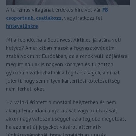
A turizmus világának érdekes híreivel vár
FB
csoportunk, csatlakozz
, vagy iratkozz fel
hírlevelünkre
!
Mi a teendő, ha a Southwest Airlines járatára volt
helyed? Amerikában mások a fogyasztóvédelmi
szabályok mint Európában, de a rendkívüli időjárásra
még itt nálunk is nagyon könnyen és túlzottan
gyakran hivatkozhatnak a légitársaságok, ami azt
jelenti, hogy semmilyen kártérítési kötelezettség
nem terheli őket.
Ha valaki érintett a mostani helyzetben és nem
akarja lemondani a nyaralását vagy az utazását,
akkor nagy valószínűséggel az a legjobb megoldás,
ha azonnal új jegyeket vásárol alternatív
légitársaságoknál, hogy legalább az utazás