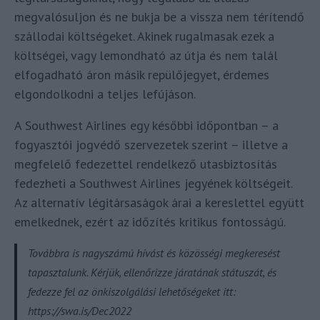
megvalósuljon és ne bukja be a vissza nem térítendő
szállodai költségeket. Akinek rugalmasak ezek a
költségei, vagy lemondható az útja és nem talál
elfogadható áron másik repülőjegyet, érdemes
elgondolkodni a teljes lefújáson.
A Southwest Airlines egy későbbi időpontban – a
fogyasztói jogvédő szervezetek szerint – illetve a
megfelelő fedezettel rendelkező utasbiztosítás
fedezheti a Southwest Airlines jegyének költségeit.
Az alternatív légitársaságok árai a kereslettel együtt
emelkednek, ezért az időzítés kritikus fontosságú.
Továbbra is nagyszámú hívást és közösségi megkeresést
tapasztalunk. Kérjük, ellenőrizze járatának státuszát, és
fedezze fel az önkiszolgálási lehetőségeket itt:
https://swa.is/Dec2022