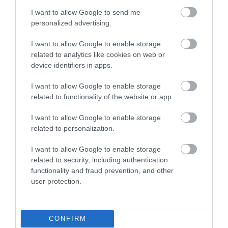
kommunikáció.
I want to allow Google to send me
A Southwest Airlines dolgozik a működési kihívásokból való
personalized advertising.
kilábaláson:
I want to allow Google to enable storage
Az
egész hálózatunkat érint
ő,
napokon át tartó, szélsőséges
related to analytics like cookies on web or
téli időjárás, a folyamatos kihívások jelentős, elfogadhatatlan
device identifiers in apps.
mértékben érintik Ügyfeleinket és Alkalmazottainkat.
I want to allow Google to enable storage
Szívből jövő elnézésünk emiatt még csak most kezdődik.
related to functionality of the website or app.
A biztonságot előtérbe helyezve azon dolgozunk, hogy
I want to allow Google to enable storage
sürgősen kezeljük a széles körű fennakadásokat a
related to personalization.
légitársaság egyensúlyának helyreállításával, valamint a
személyzet és a flottánk átcsoportosításával, hogy végső
I want to allow Google to enable storage
soron a lehető legjobban szolgáljuk mindazokat, akik velünk
related to security, including authentication
functionality and fraud prevention, and other
terveznek utazni.
user protection.
Teljes létszámmal és felkészülten álltunk készen a közelgő
ünnepi hétvégére, amikor a zord időjárás végigsöpört a
kontinensen, amelyen a Southwest a legnagyobb légitársaság
CONFIRM