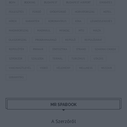
BGYH
BOOKING
BUDAPEST
BUDAPEST AIRPORT
EMIRATES
FEJLESZTÉS
FÜRDŐ
GYÓGYFÜRDŐ
HORVÁTORSZÁG
HOTEL
HÍREK
KARANTÉN
KORONAVÍRUS
KÍNA
LÉGIKÖZLEKEDÉS
MAGYARORSZÁG
MAGYARUL
MISKOLC
MTÜ
MÁLTA
OLASZORSZÁG
PROGRAMAJÁNLÓ
REPÜLŐ
REPÜLŐJÁRAT
REPÜLŐTÉR
RYANAIR
STATISZTIKA
STRAND
SZAKMAI CIKKEK
SZPONZOR
SZÁLLODA
TERMÁL
TURIZMUS
UTAZÁS
VAKCINAÚTLEVÉL
VIDEÓ
VÉLEMÉNY
WELLNESS
WIZZAIR
ÚJRANYITÁS
MR SPABOOK
A Szerzőről