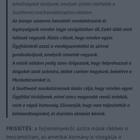
lehetőségeket kínáljunk, amelyek szintén elérhetők a
Southwest.com/traveldisruption oldalon.
Az ünnepi szezonra beosztott munkatársaink és
legénységünk minden tagja szolgálatban áll. Ezért több mint
hálásak vagyunk. Közös célunk, hogy minden egyes
Ügyfelünkről azzal a vendégszeretettel és szívvel
gondoskodjunk, amelyről ismertek vagyunk.
A másik oldalon pedig azon dolgozunk, hogy helyrehozzuk a
dolgokat azok számára, akiket cserben hagytunk, beleértve a
Munkatársainkat is.
A Southwest munkatársainak közös célja, hogy minden egyes
Ügyféllel törődjenek, mivel nincs magasabb rendű érdekük,
mint a végső biztonság. Elismerjük, hogy nem teljesítettük a
kötelezettségünket, és őszintén elnézést kérünk.
FRISSÍTÉS
: a fejleményekről azóta másik cikkben is
beszámoltam, az amerikai kormány is vizsgálja a