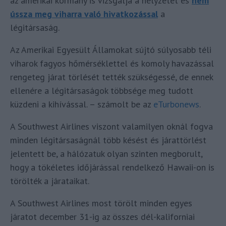
az amerikai kormány is vizsgálja a helyzetet és
nem
ússza meg viharra való hivatkozással
a
légitársaság.
Az Amerikai Egyesült Államokat sújtó súlyosabb téli
viharok fagyos hőmérséklettel és komoly havazással
rengeteg járat törlését tették szükségessé, de ennek
ellenére a légitársaságok többsége meg tudott
küzdeni a kihívással. – számolt be az
eTurbonews
.
A Southwest Airlines viszont valamilyen oknál fogva
minden légitársaságnál több késést és járattörlést
jelentett be, a hálózatuk olyan szinten megborult,
hogy a tökéletes időjárással rendelkező Hawaii-on is
törölték a járataikat.
A Southwest Airlines most törölt minden egyes
járatot december 31-ig az összes dél-kaliforniai