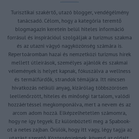
Turisztikai szakértő, utazó blogger, vendégélmény
tanácsadó. Célom, hogy a kategória teremtő
blogmagazin keretein belül hiteles információ
forrásul és inspirációul szolgáljak a turizmus szakma
és az utazni vágyó nagyközönség számára is.
Repertoáromban hazai és nemzetközi turizmus hírek
mellett útleírások, személyes ajánlók és szakmai
vélemények is helyet kapnak, fókuszálva a wellness
és termálfürdők, strandok témájára. Itt nincsen
hivatkozás nélküli anyag, kizárólag többszörösen
leellenőrzött, hiteles és minőségi tartalom, valódi
hozzáértéssel megkomponálva, mert a nevem és az
arcom adom hozzá. Elképzelhetetlen számomra,
hogy ne így tegyek. Ez különbözteti meg a Spabook-
ot a netes zajban. Örülök, hogy itt vagy, légy tagja az
utazást szerető Közösségünknek, kövesd az oldalt,