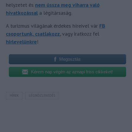
helyzetet és
nem ússza meg viharra való
hivatkozással
a légitársaság.
A turizmus világának érdekes híreivel vár
FB
csoportunk, csatlakozz
, vagy iratkozz fel
hírlevelünkre
!
Megosztás
Kérem nap végén az aznapi friss cikkeket!
HÍREK
LÉGIKÖZLEKEDÉS