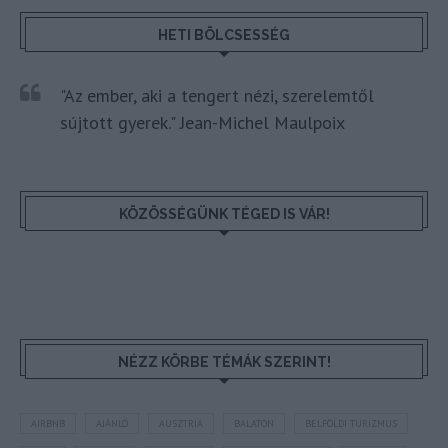
HETI BÖLCSESSÉG
"Az ember, aki a tengert nézi, szerelemtől
sújtott gyerek." Jean-Michel Maulpoix
KÖZÖSSÉGÜNK TÉGED IS VÁR!
NÉZZ KÖRBE TÉMÁK SZERINT!
AIRBNB
AJÁNLÓ
AUSZTRIA
BALATON
BELFÖLDI TURIZMUS