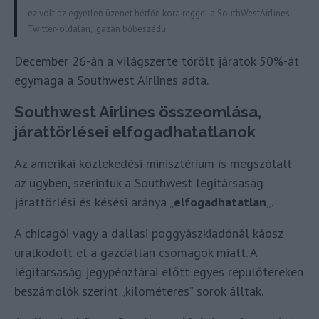
ez volt az egyetlen üzenet hétfőn kora reggel a SouthWestAirlines
Twitter-oldalán, igazán bőbeszédű.
December 26-án a világszerte törölt járatok 50%-át
egymaga a Southwest Airlines adta.
Southwest Airlines összeomlása,
járattörlései elfogadhatatlanok
Az amerikai közlekedési minisztérium is megszólalt
az ügyben, szerintük a Southwest légitársaság
járattörlési és késési aránya „
elfogadhatatlan
„.
A chicagói vagy a dallasi poggyászkiadónál káosz
uralkodott el a gazdátlan csomagok miatt. A
légitársaság jegypénztárai előtt egyes repülőtereken
beszámolók szerint „kilométeres” sorok álltak.