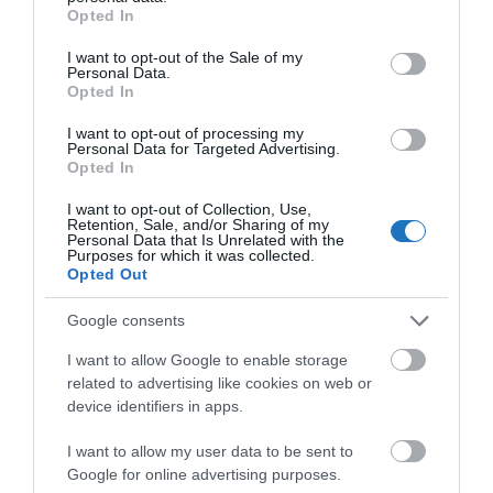
grant or deny consent to Google and its third-party tags to
Opted In
lehessen foglalni a konkurens légitársaságokra.
use your data for below specified purposes in below Google
consent section.
I want to opt-out of the Sale of my
Az Egyesült Államokban a légi közlekedés helyzete
Personal Data.
Opted In
továbbra is bizonytalan. A Southwest Airlines
járataira az év végéig foglalt jeggyel rendelkező
I want to opt-out of processing my
Personal Data for Targeted Advertising.
utasoknak azt tanácsolják, hogy lehetőség szerint
Opted In
fontolják meg az autóbérlést, vagy keressenek
I want to opt-out of Collection, Use,
alternatív közlekedési lehetőséget.
Retention, Sale, and/or Sharing of my
Personal Data that Is Unrelated with the
Purposes for which it was collected.
A Southwest Airlines december 26-án
Opted Out
több órás gondolkodás után adott csak ki
Google consents
sajtóközleményt az eset kapcsán.
I want to allow Google to enable storage
A bocsánatkérés jellege mindenképpen
related to advertising like cookies on web or
figyelemreméltó. A felelősséget felvállalják, más
device identifiers in apps.
kérdés, hogy ez anyagi téren is majd megjelenik-e, de
I want to allow my user data to be sent to
szavak szintjén szerintem megfelelőnek tűnik a
Google for online advertising purposes.