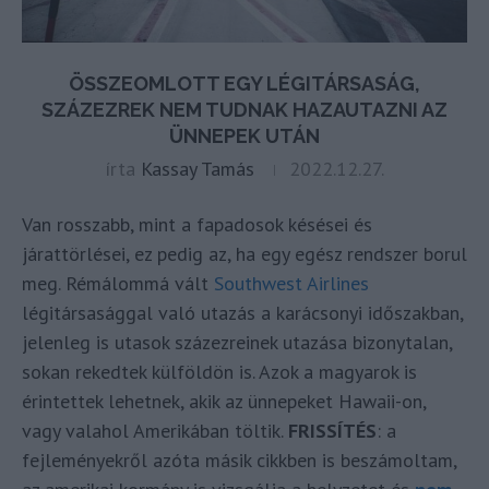
ÖSSZEOMLOTT EGY LÉGITÁRSASÁG,
SZÁZEZREK NEM TUDNAK HAZAUTAZNI AZ
ÜNNEPEK UTÁN
írta
Kassay Tamás
2022.12.27.
Van rosszabb, mint a fapadosok késései és
járattörlései, ez pedig az, ha egy egész rendszer borul
meg. Rémálommá vált
Southwest Airlines
légitársasággal való utazás a karácsonyi időszakban,
jelenleg is utasok százezreinek utazása bizonytalan,
sokan rekedtek külföldön is. Azok a magyarok is
érintettek lehetnek, akik az ünnepeket Hawaii-on,
vagy valahol Amerikában töltik.
FRISSÍTÉS
: a
fejleményekről azóta másik cikkben is beszámoltam,