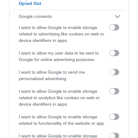
Opted Out
A turizmus világának inspiráló híreiért
csatlakozz
csoportunkhoz
, kövess
Instán
és
TikTok
-on is,
iratkozz
Google consents
fel hírlevelünkre
!
I want to allow Google to enable storage
related to advertising like cookies on web or
device identifiers in apps.
Megosztás
I want to allow my user data to be sent to
Kérem nap végén az aznapi friss cikkeket!
Google for online advertising purposes.
I want to allow Google to send me
personalized advertising.
BESZÁLLÓKÁRTYA
DIGITÁLIS
HÍREK
LÉGIKÖZLEKEDÉS
I want to allow Google to enable storage
RYANAIR
related to analytics like cookies on web or
device identifiers in apps.
I want to allow Google to enable storage
related to functionality of the website or app.
I want to allow Google to enable storage