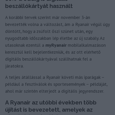
beszállókártyát használt
A korábbi tervek szerint már november 3-án
bevezették volna a változást, ám a Ryanair végül úgy
döntött, hogy a zsúfolt őszi szünet után, egy
nyugodtabb időszakban lép életbe az új szabály. Az
utasoknak ezentúl a
myRyanair
mobilalkalmazáson
keresztül kell bejelentkezniük, és az ott elérhető
digitális beszállókártyával szállhatnak fel a
járatokra.
A teljes átállással a Ryanair követi más iparágak –
például a fesztiválok és sportesemények – példáját,
ahol már szintén elterjedt a digitális jegyrendszer.
A Ryanair az utóbbi években több
újítást is bevezetett, amelyek az