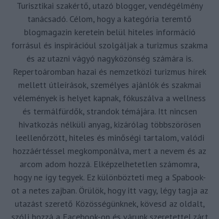
Turisztikai szakértő, utazó blogger, vendégélmény
tanácsadó. Célom, hogy a kategória teremtő
blogmagazin keretein belül hiteles információ
forrásul és inspirációul szolgáljak a turizmus szakma
és az utazni vágyó nagyközönség számára is.
Repertoáromban hazai és nemzetközi turizmus hírek
mellett útleírások, személyes ajánlók és szakmai
vélemények is helyet kapnak, fókuszálva a wellness
és termálfürdők, strandok témájára. Itt nincsen
hivatkozás nélküli anyag, kizárólag többszörösen
leellenőrzött, hiteles és minőségi tartalom, valódi
hozzáértéssel megkomponálva, mert a nevem és az
arcom adom hozzá. Elképzelhetetlen számomra,
hogy ne így tegyek. Ez különbözteti meg a Spabook-
ot a netes zajban. Örülök, hogy itt vagy, légy tagja az
utazást szerető Közösségünknek, kövesd az oldalt,
szólj hozzá a Facebook-on és várunk szeretettel zárt