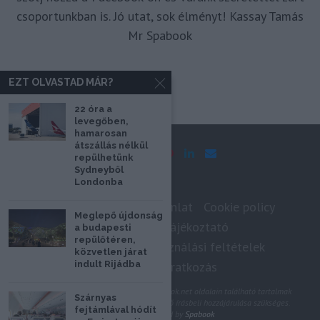
csoportunkban is. Jó utat, sok élményt! Kassay Tamás
Mr Spabook
EZT OLVASTAD MÁR?
22 óra a
levegőben,
hamarosan
átszállás nélkül
repülhetünk
Sydneyből
Londonba
Impresszum
Médiaajánlat
Cookie policy
Meglepő újdonság
Adatkezelési tájékoztató
a budapesti
repülőtéren,
Szerzői jogok, felhasználási feltételek
közvetlen járat
indult Rijádba
Hírlevél feliratkozás
@2020 - Minden jog fenntartva. A Spabook.net oldalain található tartalmak
Szárnyas
felhasználásához, újraközléséhez a szerző írásbeli hozzájárulása szükséges.
fejtámlával hódít
All Rights Reserved by
Spabook