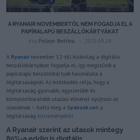
A RYANAIR NOVEMBERTŐL NEM FOGADJA EL A
PAPÍRALAPÚ BESZÁLLÓKÁRTYÁKAT
írta
Polisor Bettina
2025.09.24.
A
Ryanair
november 12-től kizárólag a digitális
beszállókártyákat fogadja el, így megszűnik a
papíralapú beszállókártyák használata a
légitársaságnál. Az intézkedés célja, hogy a
légitársaság gyorsabb, egyszerűbb és
környezetbarátabb utazási élményt nyújtson az
utasoknak – tudta meg a
Spabook.net
a
légitársaság
közleményéből
.
A Ryanair szerint az utasok mintegy
80%-a eddig is digitális