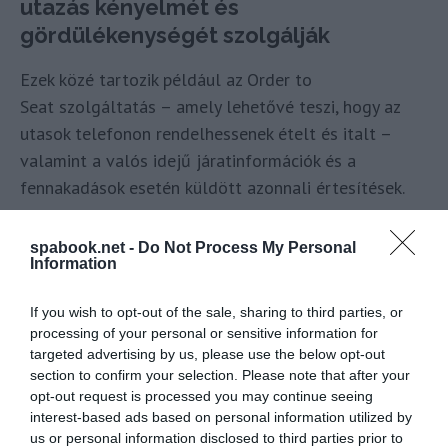
utazás kényelmét és
gördülékenységét szolgálják
Ezek közé tartozik például az Order to
Seat szolgáltatás – amely lehetővé teszi, hogy az
utasok telefonon rendelhessenek ételt és italt –
valamint a valós idejű járatinformációk és a
fennakadások esetén küldött azonnali értesítések.
„A digitális beszállókártyák kizárólagos bevezetésével
spabook.net -
Do Not Process My Personal
gyorsabb, okosabb és zöldebb utazást kínálunk utasainknak,
Information
amelyet a „myRyanair” alkalmazáson keresztül könnyedén
igénybe vehetnek.”
If you wish to opt-out of the sale, sharing to third parties, or
processing of your personal or sensitive information for
– mondta Dara Brady, a Ryanair marketingigazgatója
targeted advertising by us, please use the below opt-out
section to confirm your selection. Please note that after your
opt-out request is processed you may continue seeing
interest-based ads based on personal information utilized by
us or personal information disclosed to third parties prior to