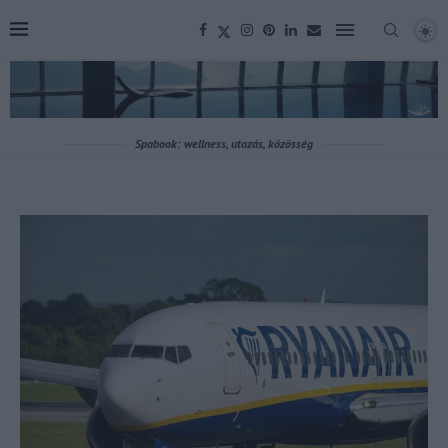
Spabook: wellness, utazás, közösség