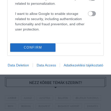
HETI BÖLCSESSÉG
related to personalization.
I want to allow Google to enable storage
"Az ember, aki a tengert nézi, szerelemtől
related to security, including authentication
sújtott gyerek." Jean-Michel Maulpoix
functionality and fraud prevention, and other
user protection.
KÖZÖSSÉGÜNK TÉGED IS VÁR!
CONFIRM
Data Deletion
Data Access
Adatkezeklési tájékoztató
NÉZZ KÖRBE TÉMÁK SZERINT!
AIRBNB
AJÁNLÓ
AUSZTRIA
BALATON
BELFÖLDI TURIZMUS
BGYH
BOOKING
BUDAPEST
BUDAPEST AIRPORT
EMIRATES