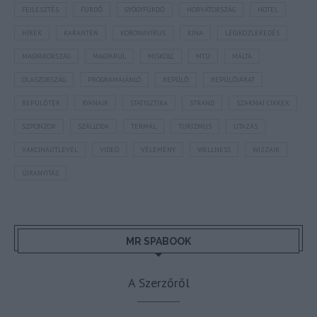
FEJLESZTÉS
FÜRDŐ
GYÓGYFÜRDŐ
HORVÁTORSZÁG
HOTEL
HÍREK
KARANTÉN
KORONAVÍRUS
KÍNA
LÉGIKÖZLEKEDÉS
MAGYARORSZÁG
MAGYARUL
MISKOLC
MTÜ
MÁLTA
OLASZORSZÁG
PROGRAMAJÁNLÓ
REPÜLŐ
REPÜLŐJÁRAT
REPÜLŐTÉR
RYANAIR
STATISZTIKA
STRAND
SZAKMAI CIKKEK
SZPONZOR
SZÁLLODA
TERMÁL
TURIZMUS
UTAZÁS
VAKCINAÚTLEVÉL
VIDEÓ
VÉLEMÉNY
WELLNESS
WIZZAIR
ÚJRANYITÁS
MR SPABOOK
A Szerzőről