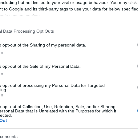
including but not limited to your visit or usage behaviour. You may click 
SEK ALAPJÁN 2021-BEN
 to Google and its third-party tags to use your data for below specifi
ogle consent section.
Tamás
2022.08.29.
l Data Processing Opt Outs
setleg több napos késések mellett szinte üdítően hat,
szálltak fel a repülők Nagy-Britanniában. A statisztika
o opt-out of the Sharing of my personal data.
ta utolsó helyét érdemelte ki.
In
ette közzá a
Sky News
, amely azt írja:
o opt-out of the Sale of my Personal Data.
In
rc 24 másodperccel a menetrend szerinti felszállási idő után
to opt-out of processing my Personal Data for Targeted
ing.
In
áján ezüst érmet szerzett 13 perc 18 másodperces
o opt-out of Collection, Use, Retention, Sale, and/or Sharing
 másodperccel a British Airways. A legpontosabb
ersonal Data that Is Unrelated with the Purposes for which it
3 perc 12 másodperc átlagos felszállási késést
lected.
Out
consents
 az átlagos 8 és fél percnél jobban teljesítettek, az