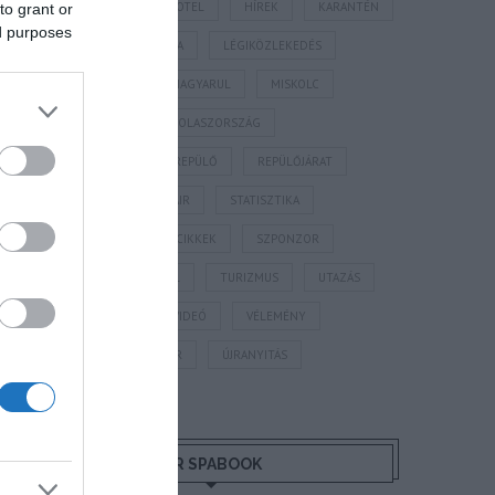
HORVÁTORSZÁG
HOTEL
HÍREK
KARANTÉN
to grant or
ed purposes
KORONAVÍRUS
KÍNA
LÉGIKÖZLEKEDÉS
MAGYARORSZÁG
MAGYARUL
MISKOLC
MTÜ
MÁLTA
OLASZORSZÁG
PROGRAMAJÁNLÓ
REPÜLŐ
REPÜLŐJÁRAT
REPÜLŐTÉR
RYANAIR
STATISZTIKA
STRAND
SZAKMAI CIKKEK
SZPONZOR
SZÁLLODA
TERMÁL
TURIZMUS
UTAZÁS
VAKCINAÚTLEVÉL
VIDEÓ
VÉLEMÉNY
WELLNESS
WIZZAIR
ÚJRANYITÁS
MR SPABOOK