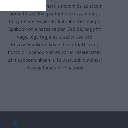
megkomponálva, mert a nevem és az arcom
adom hozzá. Elképzelhetetlen számomra,
hogy ne így tegyek. Ez különbözteti meg a
Spabook-ot a netes zajban. Örülök, hogy itt
vagy, légy tagja az utazást szerető
Közösségünknek, kövesd az oldalt, szólj
hozzá a Facebook-on és várunk szeretettel
zárt csoportunkban is. Jó utat, sok élményt!
Kassay Tamás Mr Spabook