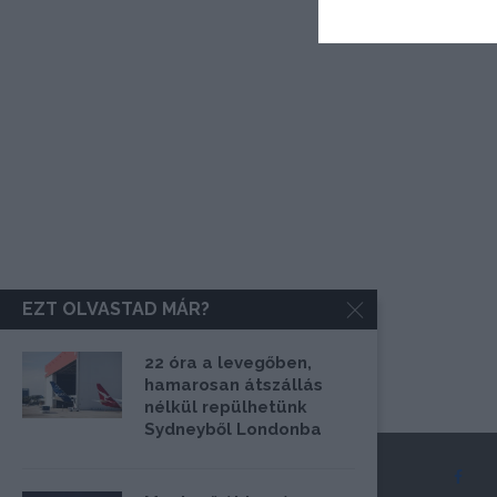
EZT OLVASTAD MÁR?
22 óra a levegőben,
hamarosan átszállás
nélkül repülhetünk
Sydneyből Londonba