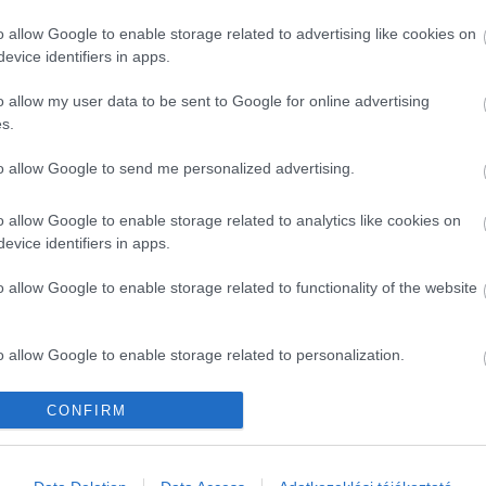
ig 6 perc 6 másodperc átlagos késést hozott össze.
o allow Google to enable storage related to advertising like cookies on
evice identifiers in apps.
társaságokat vizsgálták, amelyek 1 év alatt több, mint
o allow my user data to be sent to Google for online advertising
s fél perc volt. Érdekes lesz látni, hogy a 2022-es
s.
al jelentős romlást fogunk tapasztalni majd
az idei
yzet.
to allow Google to send me personalized advertising.
o allow Google to enable storage related to analytics like cookies on
Kérem nap végén az aznapi friss cikkeket!
evice identifiers in apps.
o allow Google to enable storage related to functionality of the website
IZZAIR
o allow Google to enable storage related to personalization.
o allow Google to enable storage related to security, including
CONFIRM
cation functionality and fraud prevention, and other user protection.