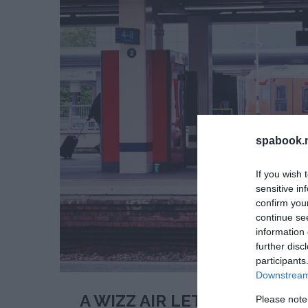
spabook.n
If you wish 
sensitive in
confirm you
continue se
information 
further disc
participants
Downstream 
A WIZZ AIR LETT A LEGTÖB
Please note