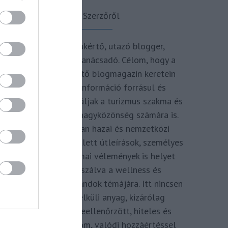
A Szerzőről
Turisztikai szakértő, utazó blogger,
vendégélmény tanácsadó. Célom, hogy a
kategória teremtő blogmagazin keretein
belül hiteles információ forrásul és
inspirációul szolgáljak a turizmus szakma és
az utazni vágyó nagyközönség számára is.
Repertoáromban hazai és nemzetközi
turizmus hírek mellett útleírások, személyes
ajánlók és szakmai vélemények is helyet
kapnak, fókuszálva a wellness és
termálfürdők, strandok témájára. Itt nincsen
hivatkozás nélküli anyag, kizárólag
többszörösen leellenőrzött, hiteles és
minőségi tartalom, valódi hozzáértéssel