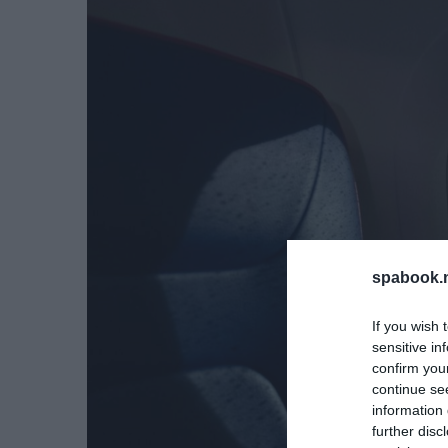
spabook.n
If you wish 
sensitive in
confirm you
continue se
information 
further disc