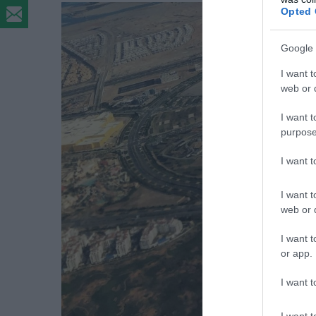
Opted 
Google 
I want t
web or d
I want t
purpose
I want 
I want t
web or d
I want t
or app.
I want t
I want t