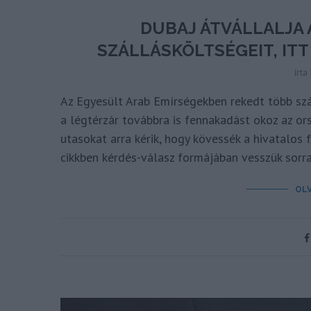
DUBAJ ÁTVÁLLALJA 
SZÁLLÁSKÖLTSÉGEIT, IT
írta
Az Egyesült Arab Emírségekben rekedt több szá
a légtérzár továbbra is fennakadást okoz az or
utasokat arra kérik, hogy kövessék a hivatalos 
cikkben kérdés-válasz formájában vesszük sorra
OL