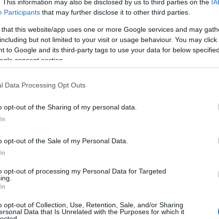
. This information may also be disclosed by us to third parties on the
IA
Participants
that may further disclose it to other third parties.
 that this website/app uses one or more Google services and may gath
including but not limited to your visit or usage behaviour. You may click 
T HOZOTT A WIZZ AIR
 to Google and its third-party tags to use your data for below specifi
ogle consent section.
Kassay Tamás
meghosszabbítja a
Tel-avivi és ammani járatok múlt
l Data Processing Opt Outs
 oka a közel-keleti háborús helyzet eszkalálódása. A
ráni és szíriai légteret és kerülővel közlekedik. –
o opt-out of the Sharing of my personal data.
In
nyéből.
o opt-out of the Sale of my Personal Data.
VASS TOVÁBB
In
to opt-out of processing my Personal Data for Targeted
ing.
In
o opt-out of Collection, Use, Retention, Sale, and/or Sharing
ersonal Data that Is Unrelated with the Purposes for which it
lected.