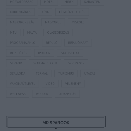
HORVÁTORSZÁG
HOTEL
HÍREK
KARANTÉN
KORONAVÍRUS
KÍNA
LÉGIKÖZLEKEDÉS
MAGYARORSZÁG
MAGYARUL
MISKOLC
MTÜ
MÁLTA
OLASZORSZÁG
PROGRAMAJÁNLÓ
REPÜLŐ
REPÜLŐJÁRAT
REPÜLŐTÉR
RYANAIR
STATISZTIKA
STRAND
SZAKMAI CIKKEK
SZPONZOR
SZÁLLODA
TERMÁL
TURIZMUS
UTAZÁS
VAKCINAÚTLEVÉL
VIDEÓ
VÉLEMÉNY
WELLNESS
WIZZAIR
ÚJRANYITÁS
MR SPABOOK