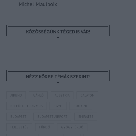
Michel Maulpoix
KÖZÖSSÉGÜNK TÉGED IS VÁR!
NÉZZ KÖRBE TÉMÁK SZERINT!
AIRBNB
AJÁNLÓ
AUSZTRIA
BALATON
BELFÖLDI TURIZMUS
BGYH
BOOKING
BUDAPEST
BUDAPEST AIRPORT
EMIRATES
FEJLESZTÉS
FÜRDŐ
GYÓGYFÜRDŐ