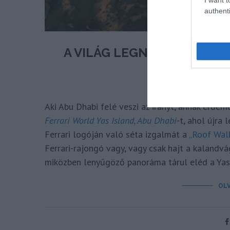
authenti
A VILÁG LEGNAGYOBB FER
DH
írta
Aki Abu Dhabi felé veszi az irányt, annak érdem
Ferrari World Yas Island, Abu Dhabi
-t, ahol újra
Ferrari logóján való séta izgalmát a
„Roof Wal
Ferrari-rajongó vagy, vagy csak hajt a kalandvá
miközben lenyűgöző panoráma tárul eléd a Yas-
OL