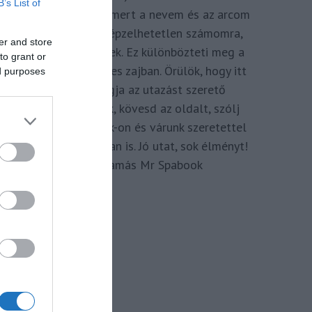
B’s List of
megkomponálva, mert a nevem és az arcom
adom hozzá. Elképzelhetetlen számomra,
er and store
hogy ne így tegyek. Ez különbözteti meg a
to grant or
Spabook-ot a netes zajban. Örülök, hogy itt
ed purposes
vagy, légy tagja az utazást szerető
Közösségünknek, kövesd az oldalt, szólj
hozzá a Facebook-on és várunk szeretettel
zárt csoportunkban is. Jó utat, sok élményt!
Kassay Tamás Mr Spabook