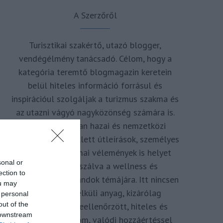
A Szerzőről
Turisztikai szakértő, utazó blogger,
vendégélmény tanácsadó. Célom, hogy a
kategória teremtő blogmagazin keretein
belül hiteles információ forrásul és
inspirációul szolgáljak a turizmus szakma és
az utazni vágyó nagyközönség számára is.
Repertoáromban hazai és nemzetközi
turizmus hírek mellett útleírások, személyes
ajánlók és szakmai vélemények is helyet
sonal or
kapnak, fókuszálva a wellness és
ection to
termálfürdők, strandok témájára. Itt nincsen
ou may
hivatkozás nélküli anyag, kizárólag
 personal
out of the
többszörösen leellenőrzött, hiteles és
 downstream
minőségi tartalom, valódi hozzáértéssel