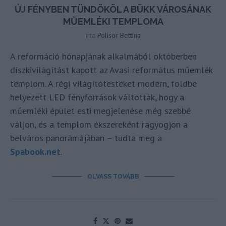
ÚJ FÉNYBEN TÜNDÖKÖL A BÜKK VÁROSÁNAK
MŰEMLÉKI TEMPLOMA
írta
Polisor Bettina
A reformáció hónapjának alkalmából októberben
díszkivilágítást kapott az Avasi református műemlék
templom. A régi világítótesteket modern, földbe
helyezett LED fényforrások váltották, hogy a
műemléki épület esti megjelenése még szebbé
váljon, és a templom ékszereként ragyogjon a
belváros panorámájában – tudta meg a
Spabook.net
.
OLVASS TOVÁBB