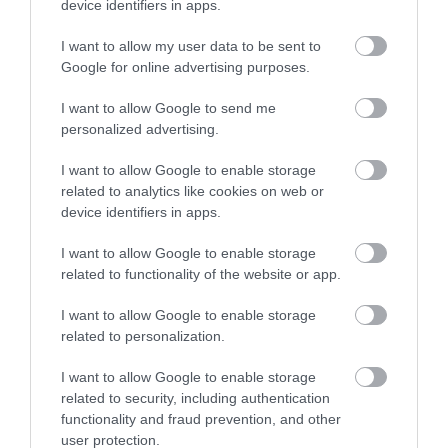
device identifiers in apps.
húzzák a talpalávalót. Ezen a helyen május 8-11.
között újra megnyílnak a legendás borospincék, a
I want to allow my user data to be sent to
parafadugók pedig sorban adják meg magukat a
Google for online advertising purposes.
szórakozni vágyó vendégeknek.
I want to allow Google to send me
personalized advertising.
OLVASS TOVÁBB
I want to allow Google to enable storage
related to analytics like cookies on web or
device identifiers in apps.
I want to allow Google to enable storage
related to functionality of the website or app.
I want to allow Google to enable storage
related to personalization.
I want to allow Google to enable storage
related to security, including authentication
functionality and fraud prevention, and other
user protection.