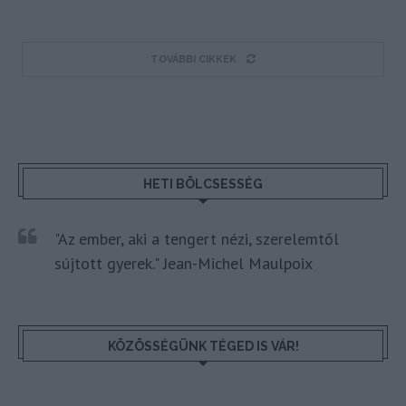
TOVÁBBI CIKKEK
HETI BÖLCSESSÉG
"Az ember, aki a tengert nézi, szerelemtől
sújtott gyerek." Jean-Michel Maulpoix
KÖZÖSSÉGÜNK TÉGED IS VÁR!