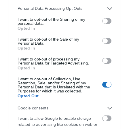
Please note that this website/app uses one or more Google
Personal Data Processing Opt Outs
services and may gather and store information including but
not limited to your visit or usage behaviour. You may click to
I want to opt-out of the Sharing of my
personal data.
grant or deny consent to Google and its third-party tags to
Opted In
use your data for below specified purposes in below Google
consent section.
I want to opt-out of the Sale of my
Personal Data.
Opted In
I want to opt-out of processing my
Personal Data for Targeted Advertising.
Opted In
BOR, MUZSIKA ÉS GASZTRO-ŐRÜLET VÁR
I want to opt-out of Collection, Use,
HÉTVÉGÉN, NEKED IS OTT A HELYED!
Retention, Sale, and/or Sharing of my
Personal Data that Is Unrelated with the
írta
Polisor Bettina
Purposes for which it was collected.
Opted Out
Van egy hely, ahol a borospincék több száz éves
Google consents
kőfalai között olyan illatok szállnak, amik már
messziről csábítanak, és ahol a macskaköves
I want to allow Google to enable storage
related to advertising like cookies on web or
utcákon, valamint a a borházak udvarain zenészek