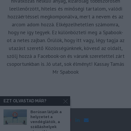
hivatkozás nélküli anyag, kizárólag többszörösen
leellenőrzött, hiteles és minőségi tartalom, valódi
hozzáértéssel megkomponálva, mert a nevem és az
arcom adom hozzá. Elképzelhetetlen számomra,
hogy ne így tegyek. Ez különbözteti meg a Spabook-
ot a netes zajban. Örülök, hogy itt vagy, légy tagja az
utazást szerető Közösségünknek, kövesd az oldalt,
szólj hozzá a Facebook-on és várunk szeretettel zárt
csoportunkban is. Jó utat, sok élményt! Kassay Tamás
Mr Spabook
EZT OLVASTAD MÁR?
Borúsan látják a
helyzetet a
vendéglátók, a
szálláshelyek