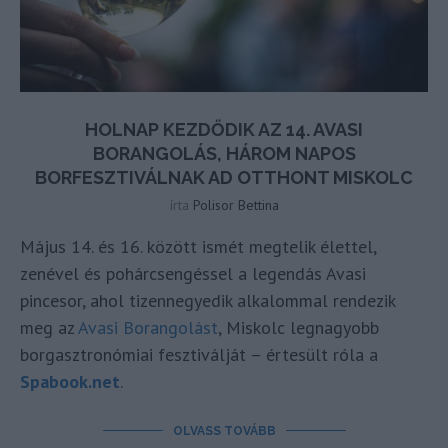
HOLNAP KEZDŐDIK AZ 14. AVASI
BORANGOLÁS, HÁROM NAPOS
BORFESZTIVÁLNAK AD OTTHONT MISKOLC
írta
Polisor Bettina
Május 14. és 16. között ismét megtelik élettel,
zenével és pohárcsengéssel a legendás Avasi
pincesor, ahol tizennegyedik alkalommal rendezik
meg az
Avasi Borangolást
, Miskolc legnagyobb
borgasztronómiai fesztiválját – értesült róla a
Spabook.net
.
OLVASS TOVÁBB