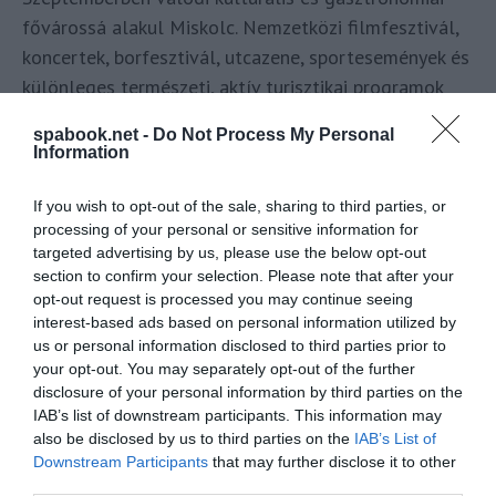
fővárossá alakul Miskolc. Nemzetközi filmfesztivál,
koncertek, borfesztivál, utcazene, sportesemények és
különleges természeti, aktív turisztikai programok
várják az érdeklődőket, így a Bükk városa az ősz első
spabook.net -
Do Not Process My Personal
hónapjában minden generáció számára tartogat
Information
felfedeznivalót – tudta meg a
Spabook.net
.
If you wish to opt-out of the sale, sharing to third parties, or
processing of your personal or sensitive information for
OLVASS TOVÁBB
targeted advertising by us, please use the below opt-out
section to confirm your selection. Please note that after your
opt-out request is processed you may continue seeing
interest-based ads based on personal information utilized by
us or personal information disclosed to third parties prior to
your opt-out. You may separately opt-out of the further
disclosure of your personal information by third parties on the
IAB’s list of downstream participants. This information may
also be disclosed by us to third parties on the
IAB’s List of
Downstream Participants
that may further disclose it to other
third parties.