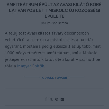
AMFITEÁTRUM ÉPÜLT AZ AVASI KILÁTÓ KÖRÉ,
LÁTVÁNYOS LETT MISKOLC ÚJ KÖZÖSSÉGI
ÉPÜLETE
írta
Polisor Bettina
A felújított Avasi kilátót tavaly decemberben
vehették újra birtokba a miskolciak és a turisták
egyaránt, mostanra pedig elkészült az új, több, mint
1000 négyzetméteres amfiteátrum, ami a Miskolc
jelképének számító kilátót öleli körül – számolt be
róla a
Magyar Építők
.
OLVASS TOVÁBB