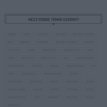
NÉZZ KÖRBE TÉMÁK SZERINT!
AIRBNB
AJÁNLÓ
AUSZTRIA
BALATON
BELFÖLDI TURIZMUS
BGYH
BOOKING
BUDAPEST
BUDAPEST AIRPORT
EMIRATES
FEJLESZTÉS
FÜRDŐ
GYÓGYFÜRDŐ
HORVÁTORSZÁG
HOTEL
HÍREK
KARANTÉN
KORONAVÍRUS
KÍNA
LÉGIKÖZLEKEDÉS
MAGYARORSZÁG
MAGYARUL
MISKOLC
MISKOLCTAPOLCA
MTÜ
MÁLTA
OLASZORSZÁG
PROGRAMAJÁNLÓ
REPÜLŐ
REPÜLŐJÁRAT
REPÜLŐTÉR
RYANAIR
STATISZTIKA
STRAND
SZAKMAI CIKKEK
SZÁLLODA
TERMÁL
TURIZMUS
UTAZÁS
VAKCINAÚTLEVÉL
VIDEÓ
VÉLEMÉNY
WELLNESS
WIZZAIR
ÚJRANYITÁS