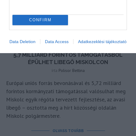
CONFIRM
Data Deletion
Data Access
Adatkezeklési tájékoztató
5,7 MILLIÁRD FORINTOS TÁMOGATÁSBÓL
ÉPÜLHET LIBEGŐ MISKOLCON
írta
Polisor Bettina
Európai uniós forrás bevonásával és 5,72 milliárd
forintos kormányzati támogatással valósulhat meg
Miskolc egyik régóta tervezett fejlesztése, az avasi
libegő – osztotta meg a hírt közösségi oldalán
Miskolc polgármestere.
OLVASS TOVÁBB