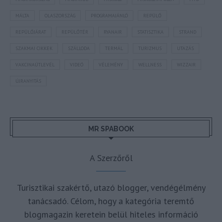
MÁLTA
OLASZORSZÁG
PROGRAMAJÁNLÓ
REPÜLŐ
REPÜLŐJÁRAT
REPÜLŐTÉR
RYANAIR
STATISZTIKA
STRAND
SZAKMAI CIKKEK
SZÁLLODA
TERMÁL
TURIZMUS
UTAZÁS
VAKCINAÚTLEVÉL
VIDEÓ
VÉLEMÉNY
WELLNESS
WIZZAIR
ÚJRANYITÁS
MR SPABOOK
A Szerzőről
Turisztikai szakértő, utazó blogger, vendégélmény
tanácsadó. Célom, hogy a kategória teremtő
blogmagazin keretein belül hiteles információ