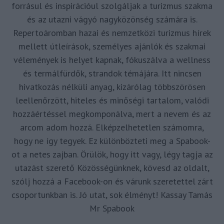
forrásul és inspirációul szolgáljak a turizmus szakma
és az utazni vágyó nagyközönség számára is.
Repertoáromban hazai és nemzetközi turizmus hírek
mellett útleírások, személyes ajánlók és szakmai
vélemények is helyet kapnak, fókuszálva a wellness
és termálfürdők, strandok témájára. Itt nincsen
hivatkozás nélküli anyag, kizárólag többszörösen
leellenőrzött, hiteles és minőségi tartalom, valódi
hozzáértéssel megkomponálva, mert a nevem és az
arcom adom hozzá. Elképzelhetetlen számomra,
hogy ne így tegyek. Ez különbözteti meg a Spabook-
ot a netes zajban. Örülök, hogy itt vagy, légy tagja az
utazást szerető Közösségünknek, kövesd az oldalt,
szólj hozzá a Facebook-on és várunk szeretettel zárt
csoportunkban is. Jó utat, sok élményt! Kassay Tamás
Mr Spabook