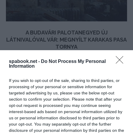
A BUDAVÁRI PALOTANEGYED ÚJ
LÁTNIVALÓVAL VÁR: MEGNYÍLT KARAKAS PASA
TORNYA
írta
Polisor Bettina
spabook.net -
Do Not Process My Personal
Information
A Budavári Palotanegyed újjászületésének részeként
megújult Karakas pasa tornya, amelyben információs
If you wish to opt-out of the sale, sharing to third parties, or
pont, kávézó, ajándékbolt és mosdó várja a
processing of your personal or sensitive information for
vendégeket – írja az MTI.
targeted advertising by us, please use the below opt-out
section to confirm your selection. Please note that after your
opt-out request is processed you may continue seeing
OLVASS TOVÁBB
interest-based ads based on personal information utilized by
us or personal information disclosed to third parties prior to
your opt-out. You may separately opt-out of the further
disclosure of your personal information by third parties on the