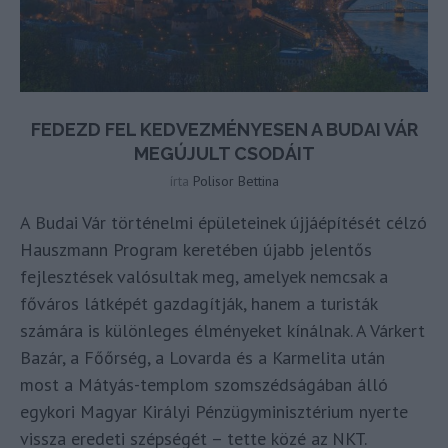
FEDEZD FEL KEDVEZMÉNYESEN A BUDAI VÁR
MEGÚJULT CSODÁIT
írta
Polisor Bettina
A Budai Vár történelmi épületeinek újjáépítését célzó
Hauszmann Program keretében újabb jelentős
fejlesztések valósultak meg, amelyek nemcsak a
főváros látképét gazdagítják, hanem a turisták
számára is különleges élményeket kínálnak. A Várkert
Bazár, a Főőrség, a Lovarda és a Karmelita után
most a Mátyás-templom szomszédságában álló
egykori Magyar Királyi Pénzügyminisztérium nyerte
vissza eredeti szépségét – tette közé az NKT.