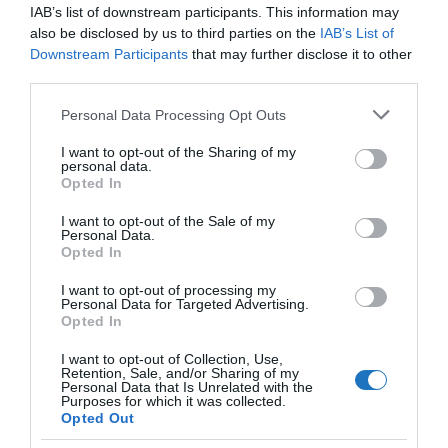
IAB’s list of downstream participants. This information may
also be disclosed by us to third parties on the
IAB’s List of
Downstream Participants
that may further disclose it to other
third parties.
Please note that this website/app uses one or more Google
Personal Data Processing Opt Outs
services and may gather and store information including but
not limited to your visit or usage behaviour. You may click to
I want to opt-out of the Sharing of my
personal data.
grant or deny consent to Google and its third-party tags to
Opted In
use your data for below specified purposes in below Google
consent section.
I want to opt-out of the Sale of my
Personal Data.
Opted In
I want to opt-out of processing my
ÍGY MÉG SOSEM LÁTHATTUK A BUDAI VÁR
Personal Data for Targeted Advertising.
ÚJJÁSZÜLETETT ÉPÜLETEIT
Opted In
írta
Waterfan
I want to opt-out of Collection, Use,
Retention, Sale, and/or Sharing of my
Versenydrónnal készítettek bámulatos felvételeket a
Personal Data that Is Unrelated with the
Purposes for which it was collected.
Budavári Palotanegyed megújulásának aktuális
Opted Out
állapotáról!