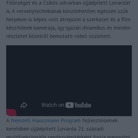
Főőrséget és a Csikós udvarban újjáépített Lovardát
is. A versenytechnikának köszönhetően egészen szűk
helyeken is képes volt átrepülni a szerkezet és a film
készítőinek kamerája, így igazán dinamikus és minden
részletet közelről bemutató videó született.
A
Nemzeti Hauszmann Program
fejlesztéseinek
keretében újjáépített Lovarda 21. századi
multifunkcionális rendezvénytérként fogja megnyitni