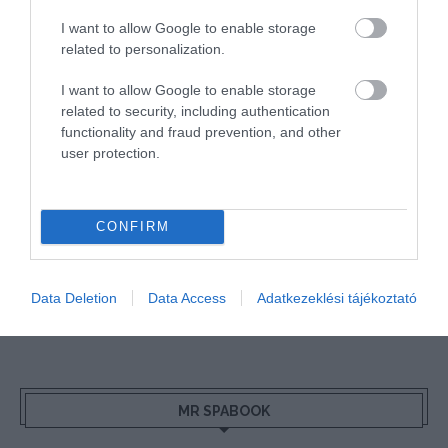
AIRBNB
AJÁNLÓ
AUSZTRIA
BALATON
BELFÖLDI TURIZMUS
I want to allow Google to enable storage
related to personalization.
BGYH
BOOKING
BUDAPEST
BUDAPEST AIRPORT
EMIRATES
FEJLESZTÉS
FÜRDŐ
GYÓGYFÜRDŐ
HORVÁTORSZÁG
HOTEL
I want to allow Google to enable storage
related to security, including authentication
HÍREK
KARANTÉN
KORONAVÍRUS
KÍNA
LÉGIKÖZLEKEDÉS
functionality and fraud prevention, and other
MAGYARORSZÁG
MAGYARUL
MISKOLC
MTÜ
MÁLTA
user protection.
OLASZORSZÁG
PROGRAMAJÁNLÓ
REPÜLŐ
REPÜLŐJÁRAT
REPÜLŐTÉR
RYANAIR
STATISZTIKA
STRAND
SZAKMAI CIKKEK
CONFIRM
SZPONZOR
SZÁLLODA
TERMÁL
TURIZMUS
UTAZÁS
VAKCINAÚTLEVÉL
VIDEÓ
VÉLEMÉNY
WELLNESS
WIZZAIR
Data Deletion
Data Access
Adatkezeklési tájékoztató
ÚJRANYITÁS
MR SPABOOK