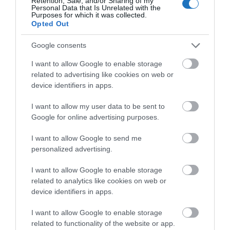
Retention, Sale, and/or Sharing of my
Personal Data that Is Unrelated with the
Purposes for which it was collected.
Opted Out
HETI BÖLCSESSÉG
Google consents
I want to allow Google to enable storage
"Az ember, aki a tengert nézi, szerelemtől
related to advertising like cookies on web or
sújtott gyerek." Jean-Michel Maulpoix
device identifiers in apps.
I want to allow my user data to be sent to
Google for online advertising purposes.
KÖZÖSSÉGÜNK TÉGED IS VÁR!
I want to allow Google to send me
personalized advertising.
I want to allow Google to enable storage
related to analytics like cookies on web or
device identifiers in apps.
NÉZZ KÖRBE TÉMÁK SZERINT!
I want to allow Google to enable storage
related to functionality of the website or app.