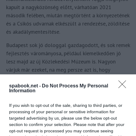
kapuit a nagyközönség előtt, várhatóan 2021
második felében, miután megtörtént a környezetének
és a Csikós udvarnak elkészült a rendezése, zöldítése
és akadálymentesítése.
Budapest sok jó dologgal gazdagodott, és sok remek
fejlesztés várományosa, például kiemelkedően jó
lesz majd az új Közlekedési Múzeum is. Nagyon
várjuk már ezeket, na meg persze azt is, hogy
kimehessünk és biztonságban élvezhessük csodás
fővárosunk rejtett és közismert kincseit is.
spabook.net -
Do Not Process My Personal
Information
Mit gondolsz?
Itt hozzászólhatsz
. Érdekes
If you wish to opt-out of the sale, sharing to third parties, or
volt?
Oszd meg
másokkal is!
processing of your personal or sensitive information for
Csatlakozz
cs
oportunk
hoz
, ahol szállás
targeted advertising by us, please use the below opt-out
véleményekről,
utazós
témákról és eseményekről is
section to confirm your selection. Please note that after your
opt-out request is processed you may continue seeing
értesülhetsz.