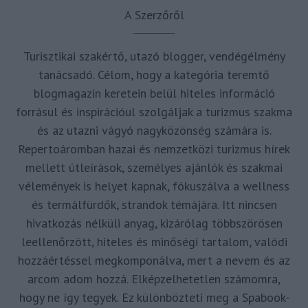
A Szerzőről
Turisztikai szakértő, utazó blogger, vendégélmény
tanácsadó. Célom, hogy a kategória teremtő
blogmagazin keretein belül hiteles információ
forrásul és inspirációul szolgáljak a turizmus szakma
és az utazni vágyó nagyközönség számára is.
Repertoáromban hazai és nemzetközi turizmus hírek
mellett útleírások, személyes ajánlók és szakmai
vélemények is helyet kapnak, fókuszálva a wellness
és termálfürdők, strandok témájára. Itt nincsen
hivatkozás nélküli anyag, kizárólag többszörösen
leellenőrzött, hiteles és minőségi tartalom, valódi
hozzáértéssel megkomponálva, mert a nevem és az
arcom adom hozzá. Elképzelhetetlen számomra,
hogy ne így tegyek. Ez különbözteti meg a Spabook-