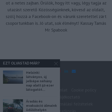
ot a netes zajban. Örülök, hogy itt vagy, légy tagja az
utazást szerető Közösségünknek, kövesd az oldalt,
szólj hozzá a Facebook-on és várunk szeretettel zárt
csoportunkban is. Jó utat, sok élményt! Kassay Tamás
Mr Spabook
EZT OLVASTAD MÁR?
Helsinki
látványos, új
jelképe néhány
nap alatt 50 ezer
Impresszum
Médiaajánlat
Cookie policy
látogatót...
Adatkezelési tájékoztató
Áradás és
Szerzői jogok, felhasználási feltételek
evakuáció álmaink
Hírlevél feliratkozás
üdülőhelyén