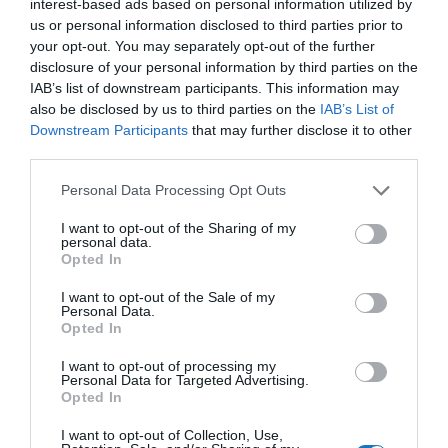
interest-based ads based on personal information utilized by
us or personal information disclosed to third parties prior to
Jó utat, sok élményt,
your opt-out. You may separately opt-out of the further
Mr Spabook
disclosure of your personal information by third parties on the
vendégélmény tanácsadó
,
IAB’s list of downstream participants. This information may
also be disclosed by us to third parties on the
IAB’s List of
okl. turisztikai fejlesztési menedzser
Downstream Participants
that may further disclose it to other
third parties.
Támogatásoddal
hozzájárulhatsz, hogy további
hasznos tartalmakat tehessek közzé.
Please note that this website/app uses one or more Google
Personal Data Processing Opt Outs
services and may gather and store information including but
not limited to your visit or usage behaviour. You may click to
I want to opt-out of the Sharing of my
personal data.
Megosztás
grant or deny consent to Google and its third-party tags to
Opted In
use your data for below specified purposes in below Google
Kérem nap végén az aznapi friss cikkeket!
consent section.
I want to opt-out of the Sale of my
Personal Data.
Opted In
I want to opt-out of processing my
BUDAI VÁR
BUDAPEST
MAGYARORSZÁG
VIDEÓ
Personal Data for Targeted Advertising.
Opted In
I want to opt-out of Collection, Use,