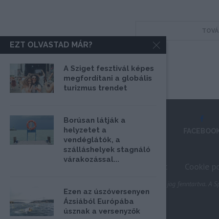
TOVÁ
EZT OLVASTAD MÁR?
A Sziget fesztivál képes
megfordítani a globális
turizmus trendet
Borúsan látják a
helyzetet a
FACEBOO
vendéglátók, a
szálláshelyek stagnáló
várakozással...
Impresszum
Médiaajánlat
Cookie po
@2020 - Minden jog fenntartva. A Sp
Ezen az úszóversenyen
Ázsiából Európába
úsznak a versenyzők