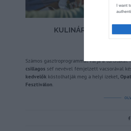
I want t
authenti
KULINÁRIS UTAZÁS –
HORVÁ
írta
Számos gasztroprogrammal várja a turistákat 
csillagos
séf nevével fémjelzett vacsorával ké
kedvelők
kóstolhatják meg a helyi ízeket,
Opat
Fesztiválon
.
OL