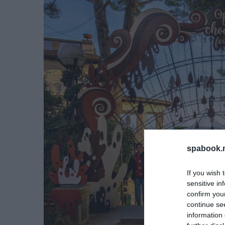
spabook.n
If you wish 
sensitive in
confirm you
continue se
information 