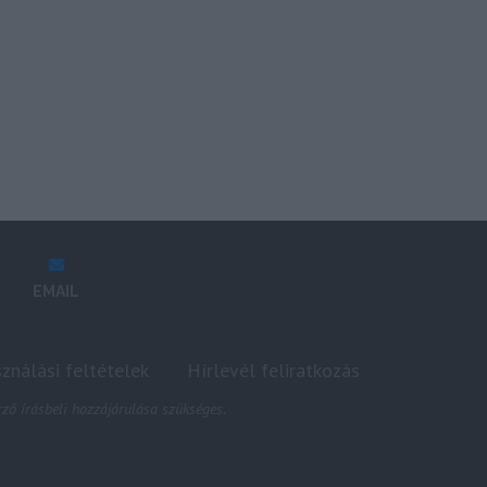
EMAIL
sználási feltételek
Hírlevél feliratkozás
ző írásbeli hozzájárulása szükséges.