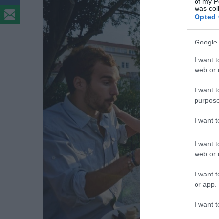
of my P
was col
Opted 
Google 
I want t
web or d
I want t
purpose
I want 
I want t
web or d
I want t
or app.
I want t