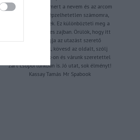
megkomponálva, mert a nevem és az arcom
adom hozzá. Elképzelhetetlen számomra,
hogy ne így tegyek. Ez különbözteti meg a
Spabook-ot a netes zajban. Örülök, hogy itt
vagy, légy tagja az utazást szerető
Közösségünknek, kövesd az oldalt, szólj
hozzá a Facebook-on és várunk szeretettel
zárt csoportunkban is. Jó utat, sok élményt!
Kassay Tamás Mr Spabook