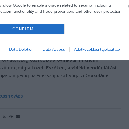
o allow Google to enable storage related to security, including
cation functionality and fraud prevention, and other user protection.
 ŐSZI GASZTROPROGRAMOK
CONFIRM
TORSZÁGBAN
Polisor Bettina
Data Deletion
Data Access
Adatkezeklési tájékoztató
Horvátország ősszel.
Dubrovnikban Michelin-
szülnek, míg a közeli
Eszéken, a vidéki vendéglátást
ija
-ban pedig az édesszájúakat várja a
Csokoládé
VASS TOVÁBB