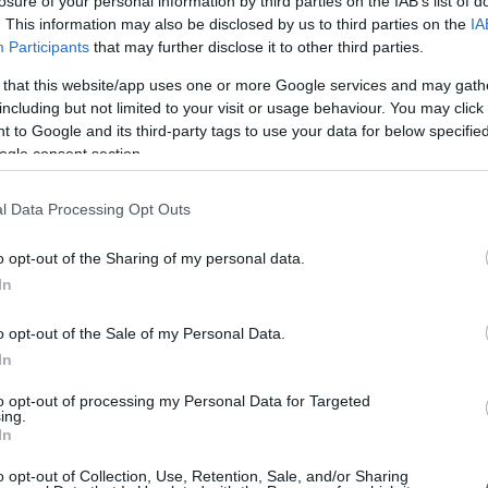
losure of your personal information by third parties on the IAB’s list of
. This information may also be disclosed by us to third parties on the
IA
LÁDÉ BIRODALMÁBAN CSOKI
Participants
that may further disclose it to other third parties.
P ÉS FESZTIVÁL VÁR OPATIJABAN
 that this website/app uses one or more Google services and may gath
including but not limited to your visit or usage behaviour. You may click 
Kassay Tamás
 to Google and its third-party tags to use your data for below specifi
ogle consent section.
rvre hat, az
Opatija
. November hagyományosan a
s az esemény csúcspontját a
19. Csokoládé Fesztivál
l Data Processing Opt Outs
 a látogatókat csokoládés wellness kezeléssel,
o opt-out of the Sharing of my personal data.
In
VASS TOVÁBB
o opt-out of the Sale of my Personal Data.
In
to opt-out of processing my Personal Data for Targeted
ing.
In
o opt-out of Collection, Use, Retention, Sale, and/or Sharing