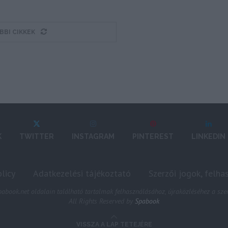
BBI CIKKEK
K
TWITTER
INSTAGRAM
PINTEREST
LINKEDIN
licy
Adatkezelési tájékoztató
Szerzői jogok, felha
abook.net oldalain található tartalmak felhasználásához, újraközléséhez a szer
All Rights Reserved by
Spabook
VISSZA A LAP TETEJÉRE