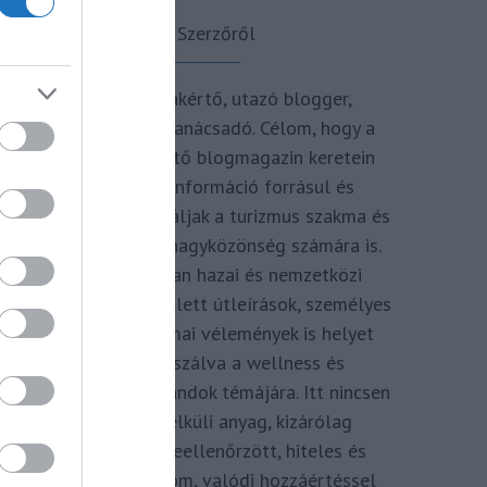
A Szerzőről
Turisztikai szakértő, utazó blogger,
vendégélmény tanácsadó. Célom, hogy a
kategória teremtő blogmagazin keretein
belül hiteles információ forrásul és
inspirációul szolgáljak a turizmus szakma és
az utazni vágyó nagyközönség számára is.
Repertoáromban hazai és nemzetközi
turizmus hírek mellett útleírások, személyes
ajánlók és szakmai vélemények is helyet
kapnak, fókuszálva a wellness és
termálfürdők, strandok témájára. Itt nincsen
hivatkozás nélküli anyag, kizárólag
többszörösen leellenőrzött, hiteles és
minőségi tartalom, valódi hozzáértéssel