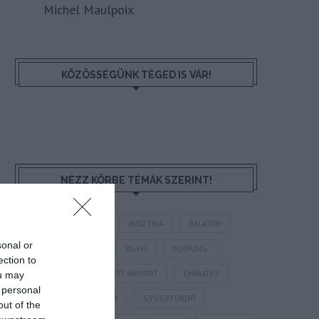
Michel Maulpoix
KÖZÖSSÉGÜNK TÉGED IS VÁR!
NÉZZ KÖRBE TÉMÁK SZERINT!
AIRBNB
AJÁNLÓ
AUSZTRIA
BALATON
sonal or
BELFÖLDI TURIZMUS
BGYH
BOOKING
ection to
BUDAPEST
BUDAPEST AIRPORT
EMIRATES
ou may
 personal
FEJLESZTÉS
FÜRDŐ
GYÓGYFÜRDŐ
out of the