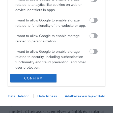
related to analytics like cookies on web or
VAKCINAÚTLEVÉL
VIDEÓ
VÉLEMÉNY
WELLNESS
WIZZAIR
device identifiers in apps.
ÚJRANYITÁS
I want to allow Google to enable storage
related to functionality of the website or app.
I want to allow Google to enable storage
MR SPABOOK
related to personalization.
I want to allow Google to enable storage
A Szerzőről
related to security, including authentication
functionality and fraud prevention, and other
user protection.
Turisztikai szakértő, utazó blogger, vendégélmény
tanácsadó. Célom, hogy a kategória teremtő
CONFIRM
blogmagazin keretein belül hiteles információ
forrásul és inspirációul szolgáljak a turizmus szakma
Data Deletion
Data Access
Adatkezeklési tájékoztató
és az utazni vágyó nagyközönség számára is.
Repertoáromban hazai és nemzetközi turizmus hírek
mellett útleírások, személyes ajánlók és szakmai