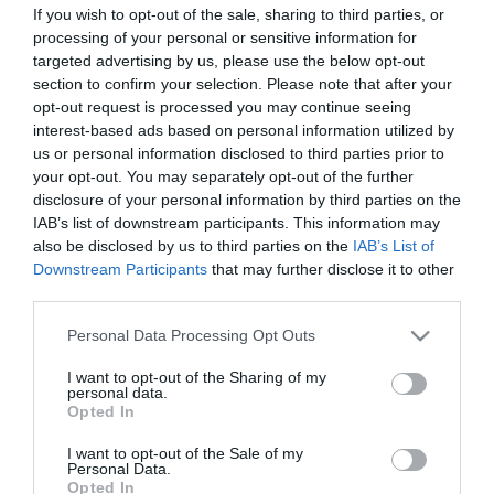
If you wish to opt-out of the sale, sharing to third parties, or
processing of your personal or sensitive information for
targeted advertising by us, please use the below opt-out
section to confirm your selection. Please note that after your
opt-out request is processed you may continue seeing
interest-based ads based on personal information utilized by
TOVÁBBI CIKKEK
us or personal information disclosed to third parties prior to
your opt-out. You may separately opt-out of the further
disclosure of your personal information by third parties on the
IAB’s list of downstream participants. This information may
also be disclosed by us to third parties on the
IAB’s List of
Downstream Participants
that may further disclose it to other
third parties.
HETI BÖLCSESSÉG
Please note that this website/app uses one or more Google
Personal Data Processing Opt Outs
services and may gather and store information including but
"Az ember, aki a tengert nézi, szerelemtől
not limited to your visit or usage behaviour. You may click to
I want to opt-out of the Sharing of my
personal data.
sújtott gyerek." Jean-Michel Maulpoix
grant or deny consent to Google and its third-party tags to
Opted In
use your data for below specified purposes in below Google
consent section.
I want to opt-out of the Sale of my
Personal Data.
Opted In