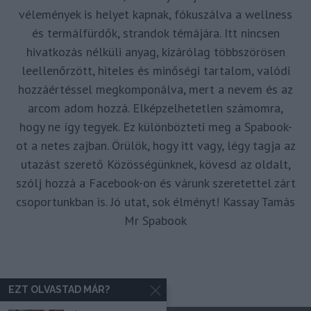
vélemények is helyet kapnak, fókuszálva a wellness
és termálfürdők, strandok témájára. Itt nincsen
hivatkozás nélküli anyag, kizárólag többszörösen
leellenőrzött, hiteles és minőségi tartalom, valódi
hozzáértéssel megkomponálva, mert a nevem és az
arcom adom hozzá. Elképzelhetetlen számomra,
hogy ne így tegyek. Ez különbözteti meg a Spabook-
ot a netes zajban. Örülök, hogy itt vagy, légy tagja az
utazást szerető Közösségünknek, kövesd az oldalt,
szólj hozzá a Facebook-on és várunk szeretettel zárt
csoportunkban is. Jó utat, sok élményt! Kassay Tamás
Mr Spabook
EZT OLVASTAD MÁR?