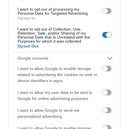
KÖZÖSSÉGÜNK TÉGED IS VÁR!
I want to opt-out of processing my
Personal Data for Targeted Advertising.
Opted In
I want to opt-out of Collection, Use,
Retention, Sale, and/or Sharing of my
Personal Data that Is Unrelated with the
Purposes for which it was collected.
NÉZZ KÖRBE TÉMÁK SZERINT!
Opted Out
Google consents
AIRBNB
AJÁNLÓ
AUSZTRIA
BALATON
BELFÖLDI TURIZMUS
I want to allow Google to enable storage
BGYH
BOOKING
BUDAPEST
BUDAPEST AIRPORT
EMIRATES
related to advertising like cookies on web or
device identifiers in apps.
FEJLESZTÉS
FÜRDŐ
GYÓGYFÜRDŐ
HORVÁTORSZÁG
HOTEL
HÍREK
KARANTÉN
KORONAVÍRUS
KÍNA
LÉGIKÖZLEKEDÉS
I want to allow my user data to be sent to
Google for online advertising purposes.
MAGYARORSZÁG
MAGYARUL
MISKOLC
MTÜ
MÁLTA
OLASZORSZÁG
PROGRAMAJÁNLÓ
REPÜLŐ
REPÜLŐJÁRAT
I want to allow Google to send me
personalized advertising.
REPÜLŐTÉR
RYANAIR
STATISZTIKA
STRAND
SZAKMAI CIKKEK
I want to allow Google to enable storage
SZPONZOR
SZÁLLODA
TERMÁL
TURIZMUS
UTAZÁS