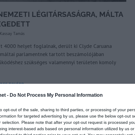
 NEMZETI LÉGITÁRSASÁGRA, MÁLTA
ÉGEDETT
Kassay Tamás
t 4000 helyet foglalnak, derült ki Clyde Caruana
A máltai parlamentnek tartott beszámolójában
működéshez szükséges valamennyi területen komoly
VASS TOVÁBB
et -
Do Not Process My Personal Information
to opt-out of the sale, sharing to third parties, or processing of your per
formation for targeted advertising by us, please use the below opt-out s
r selection. Please note that after your opt-out request is processed y
eing interest-based ads based on personal information utilized by us or
disclosed to third parties prior to your opt-out. You may separately opt-