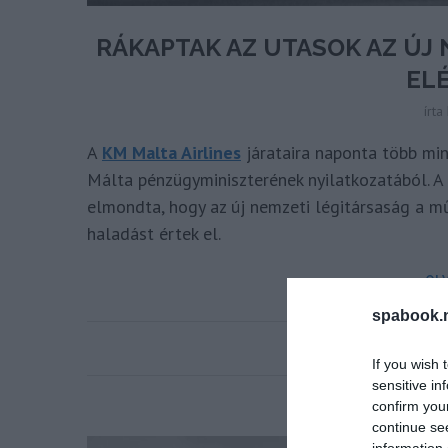
RÁKAPTAK AZ UTASOK AZ ÚJ
EL
írta
A
KM Malta Airlines
járataira naponta több min
Málta pénzügyminiszterének nyilatkozatából. 
elmondta, hogy az új nemzeti légitársaság a 
haladást értek el.
OL
spabook.n
If you wish 
sensitive in
confirm you
continue se
information 