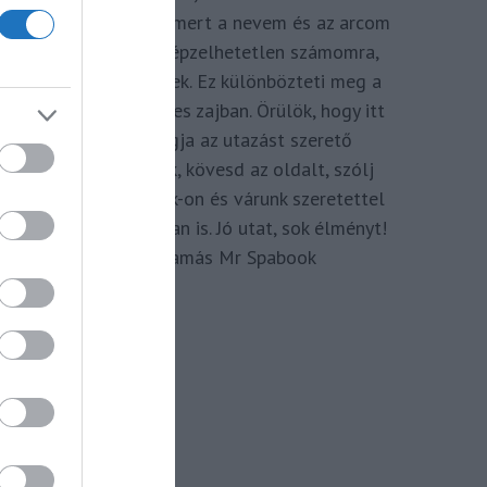
megkomponálva, mert a nevem és az arcom
adom hozzá. Elképzelhetetlen számomra,
hogy ne így tegyek. Ez különbözteti meg a
Spabook-ot a netes zajban. Örülök, hogy itt
vagy, légy tagja az utazást szerető
Közösségünknek, kövesd az oldalt, szólj
hozzá a Facebook-on és várunk szeretettel
zárt csoportunkban is. Jó utat, sok élményt!
Kassay Tamás Mr Spabook