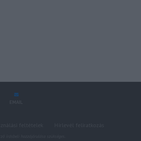
EMAIL
sználási feltételek
Hírlevél feliratkozás
ző írásbeli hozzájárulása szükséges.