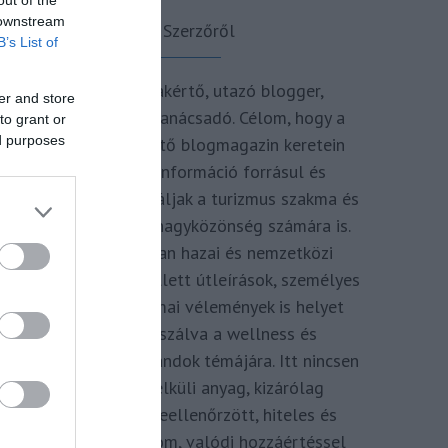
 downstream
A Szerzőről
B’s List of
Turisztikai szakértő, utazó blogger,
er and store
vendégélmény tanácsadó. Célom, hogy a
to grant or
ed purposes
kategória teremtő blogmagazin keretein
belül hiteles információ forrásul és
inspirációul szolgáljak a turizmus szakma és
az utazni vágyó nagyközönség számára is.
Repertoáromban hazai és nemzetközi
turizmus hírek mellett útleírások, személyes
ajánlók és szakmai vélemények is helyet
kapnak, fókuszálva a wellness és
termálfürdők, strandok témájára. Itt nincsen
hivatkozás nélküli anyag, kizárólag
többszörösen leellenőrzött, hiteles és
minőségi tartalom, valódi hozzáértéssel