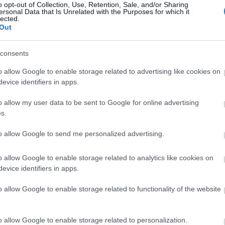
o opt-out of Collection, Use, Retention, Sale, and/or Sharing
ersonal Data that Is Unrelated with the Purposes for which it
lected.
Out
NEMZETI LÉGITÁRSASÁG: KM MALTA
consents
IRLINES
o allow Google to enable storage related to advertising like cookies on
evice identifiers in apps.
Kassay Tamás
ja, magyarok számára izgalmas, hogy Bécsből
o allow my user data to be sent to Google for online advertising
s.
to allow Google to send me personalized advertising.
lines, több mint 250,000 férőhelyet értékesített az
att. A 2024-es előfoglalások a légitársaság nyári
o allow Google to enable storage related to analytics like cookies on
ság járatai mindössze egy hónapja érhetők el a
evice identifiers in apps.
o allow Google to enable storage related to functionality of the website
agyon erős kereslet tapasztalható a drágább business
elyek iránt. A tájékoztató szerint az európai
o allow Google to enable storage related to personalization.