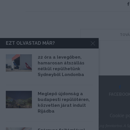
TOVÁ
EZT OLVASTAD MÁR?
22 óra a levegőben,
hamarosan átszállás
nélkül repülhetünk
Sydneyből Londonba
Meglepő újdonság a
FACEBOO
budapesti repülőtéren,
közvetlen járat indult
Rijádba
Impresszum
Médiaajánlat
Cookie po
@2020 - Minden jog fenntartva. A Sp