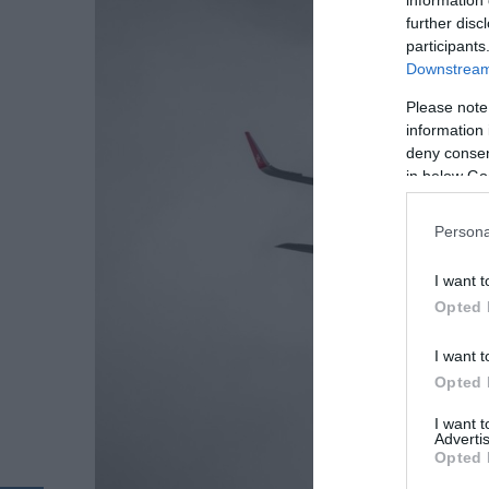
further disc
participants
Downstream 
Please note
information 
deny consent
in below Go
Persona
I want t
Opted 
I want t
Opted 
I want 
Advertis
Opted 