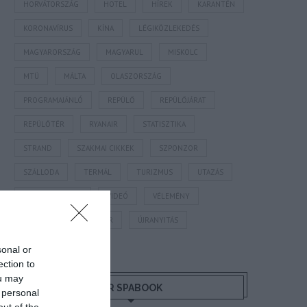
HORVÁTORSZÁG
HOTEL
HÍREK
KARANTÉN
KORONAVÍRUS
KÍNA
LÉGIKÖZLEKEDÉS
MAGYARORSZÁG
MAGYARUL
MISKOLC
MTÜ
MÁLTA
OLASZORSZÁG
PROGRAMAJÁNLÓ
REPÜLŐ
REPÜLŐJÁRAT
REPÜLŐTÉR
RYANAIR
STATISZTIKA
STRAND
SZAKMAI CIKKEK
SZPONZOR
SZÁLLODA
TERMÁL
TURIZMUS
UTAZÁS
VAKCINAÚTLEVÉL
VIDEÓ
VÉLEMÉNY
WELLNESS
WIZZAIR
ÚJRANYITÁS
sonal or
ection to
ou may
MR SPABOOK
 personal
out of the