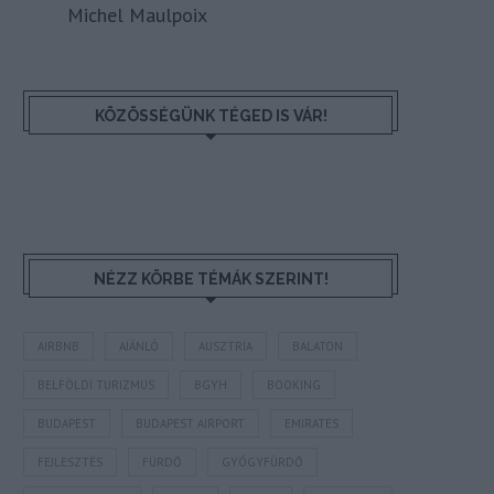
Michel Maulpoix
KÖZÖSSÉGÜNK TÉGED IS VÁR!
NÉZZ KÖRBE TÉMÁK SZERINT!
AIRBNB
AJÁNLÓ
AUSZTRIA
BALATON
BELFÖLDI TURIZMUS
BGYH
BOOKING
BUDAPEST
BUDAPEST AIRPORT
EMIRATES
FEJLESZTÉS
FÜRDŐ
GYÓGYFÜRDŐ