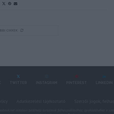
BBI CIKKEK
K
TWITTER
INSTAGRAM
PINTEREST
LINKEDIN
licy
Adatkezelési tájékoztató
Szerzői jogok, felha
abook.net oldalain található tartalmak felhasználásához, újraközléséhez a szer