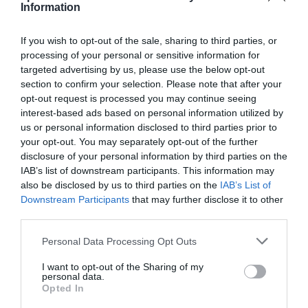
Information
hogyan kerül képbe a turizmus?
If you wish to opt-out of the sale, sharing to third parties, or
OLVASS TOVÁBB
processing of your personal or sensitive information for
targeted advertising by us, please use the below opt-out
section to confirm your selection. Please note that after your
opt-out request is processed you may continue seeing
interest-based ads based on personal information utilized by
us or personal information disclosed to third parties prior to
your opt-out. You may separately opt-out of the further
disclosure of your personal information by third parties on the
IAB’s list of downstream participants. This information may
TOVÁBBI CIKKEK
also be disclosed by us to third parties on the
IAB’s List of
Downstream Participants
that may further disclose it to other
third parties.
Please note that this website/app uses one or more Google
Personal Data Processing Opt Outs
services and may gather and store information including but
not limited to your visit or usage behaviour. You may click to
I want to opt-out of the Sharing of my
HETI BÖLCSESSÉG
personal data.
grant or deny consent to Google and its third-party tags to
Opted In
use your data for below specified purposes in below Google