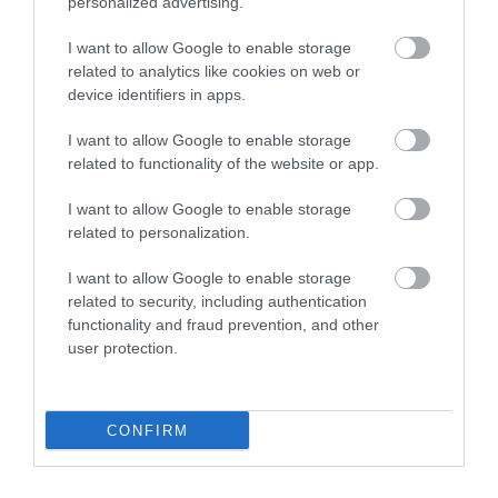
personalized advertising.
MAGYARORSZÁG
MAGYARUL
MISKOLC
MTÜ
MÁLTA
I want to allow Google to enable storage
OLASZORSZÁG
PROGRAMAJÁNLÓ
REPÜLŐ
REPÜLŐJÁRAT
related to analytics like cookies on web or
device identifiers in apps.
REPÜLŐTÉR
RYANAIR
STATISZTIKA
STRAND
SZAKMAI CIKKEK
SZPONZOR
SZÁLLODA
TERMÁL
TURIZMUS
UTAZÁS
I want to allow Google to enable storage
related to functionality of the website or app.
VAKCINAÚTLEVÉL
VIDEÓ
VÉLEMÉNY
WELLNESS
WIZZAIR
I want to allow Google to enable storage
ÚJRANYITÁS
related to personalization.
I want to allow Google to enable storage
related to security, including authentication
MR SPABOOK
functionality and fraud prevention, and other
user protection.
A Szerzőről
CONFIRM
Turisztikai szakértő, utazó blogger, vendégélmény
tanácsadó. Célom, hogy a kategória teremtő