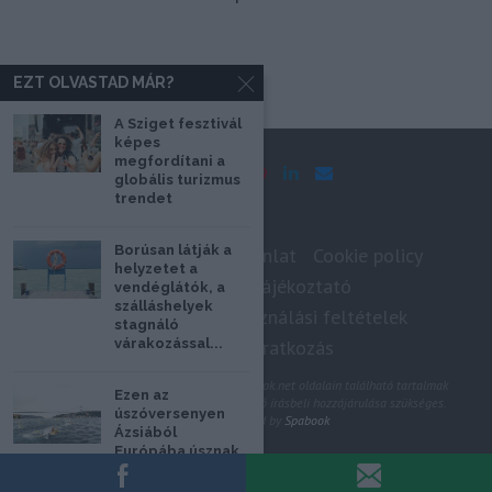
EZT OLVASTAD MÁR?
A Sziget fesztivál
képes
megfordítani a
globális turizmus
trendet
Borúsan látják a
Impresszum
Médiaajánlat
Cookie policy
helyzetet a
Adatkezelési tájékoztató
vendéglátók, a
szálláshelyek
Szerzői jogok, felhasználási feltételek
stagnáló
várakozással...
Hírlevél feliratkozás
@2020 - Minden jog fenntartva. A Spabook.net oldalain található tartalmak
Ezen az
felhasználásához, újraközléséhez a szerző írásbeli hozzájárulása szükséges.
úszóversenyen
All Rights Reserved by
Spabook
Ázsiából
Európába úsznak
a versenyzők
VISSZA A LAP TETEJÉRE