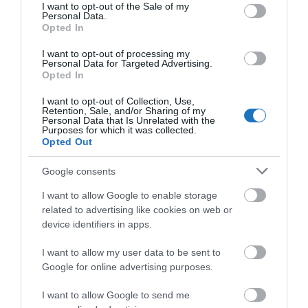
consent section.
"Az ember, aki a tengert nézi, szerelemtől
I want to opt-out of the Sale of my
Personal Data.
sújtott gyerek." Jean-Michel Maulpoix
Opted In
I want to opt-out of processing my
Personal Data for Targeted Advertising.
Opted In
KÖZÖSSÉGÜNK TÉGED IS VÁR!
I want to opt-out of Collection, Use,
Retention, Sale, and/or Sharing of my
Personal Data that Is Unrelated with the
Purposes for which it was collected.
Opted Out
Google consents
NÉZZ KÖRBE TÉMÁK SZERINT!
I want to allow Google to enable storage
related to advertising like cookies on web or
device identifiers in apps.
AIRBNB
AJÁNLÓ
AUSZTRIA
BALATON
BELFÖLDI TURIZMUS
I want to allow my user data to be sent to
BGYH
BOOKING
BUDAPEST
BUDAPEST AIRPORT
EMIRATES
Google for online advertising purposes.
FEJLESZTÉS
FÜRDŐ
GYÓGYFÜRDŐ
HORVÁTORSZÁG
HOTEL
I want to allow Google to send me
HÍREK
KARANTÉN
KORONAVÍRUS
KÍNA
LÉGIKÖZLEKEDÉS