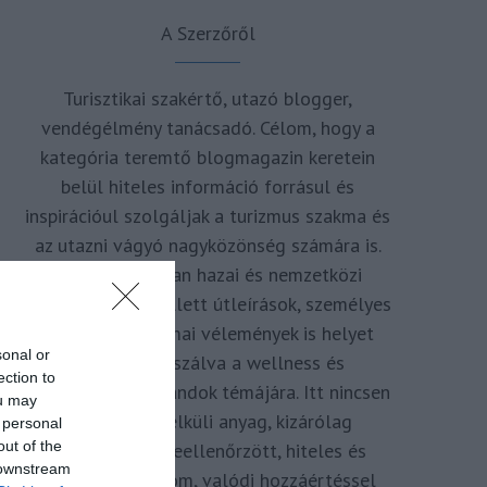
A Szerzőről
Turisztikai szakértő, utazó blogger,
vendégélmény tanácsadó. Célom, hogy a
kategória teremtő blogmagazin keretein
belül hiteles információ forrásul és
inspirációul szolgáljak a turizmus szakma és
az utazni vágyó nagyközönség számára is.
Repertoáromban hazai és nemzetközi
turizmus hírek mellett útleírások, személyes
ajánlók és szakmai vélemények is helyet
sonal or
kapnak, fókuszálva a wellness és
ection to
termálfürdők, strandok témájára. Itt nincsen
ou may
hivatkozás nélküli anyag, kizárólag
 personal
out of the
többszörösen leellenőrzött, hiteles és
 downstream
minőségi tartalom, valódi hozzáértéssel