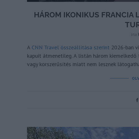
HÁROM IKONIKUS FRANCIA 
TUR
írta
A
CNN Travel összeállítása szerint
2026-ban vil
kapuit átmenetileg. A listán három kiemelkedő f
vagy korszerűsítés miatt nem lesznek látogath
OL