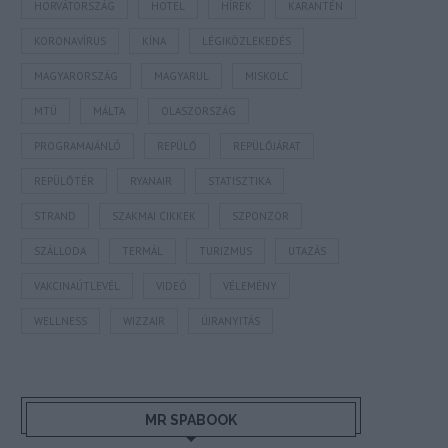
HORVÁTORSZÁG
HOTEL
HÍREK
KARANTÉN
KORONAVÍRUS
KÍNA
LÉGIKÖZLEKEDÉS
MAGYARORSZÁG
MAGYARUL
MISKOLC
MTÜ
MÁLTA
OLASZORSZÁG
PROGRAMAJÁNLÓ
REPÜLŐ
REPÜLŐJÁRAT
REPÜLŐTÉR
RYANAIR
STATISZTIKA
STRAND
SZAKMAI CIKKEK
SZPONZOR
SZÁLLODA
TERMÁL
TURIZMUS
UTAZÁS
VAKCINAÚTLEVÉL
VIDEÓ
VÉLEMÉNY
WELLNESS
WIZZAIR
ÚJRANYITÁS
MR SPABOOK