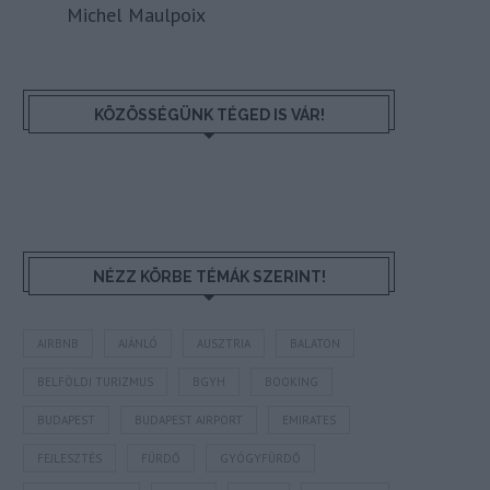
Michel Maulpoix
KÖZÖSSÉGÜNK TÉGED IS VÁR!
NÉZZ KÖRBE TÉMÁK SZERINT!
AIRBNB
AJÁNLÓ
AUSZTRIA
BALATON
BELFÖLDI TURIZMUS
BGYH
BOOKING
BUDAPEST
BUDAPEST AIRPORT
EMIRATES
FEJLESZTÉS
FÜRDŐ
GYÓGYFÜRDŐ