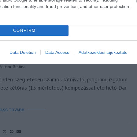
cation functionality and fraud prevention, and other user protection.
CONFIRM
Data Deletion
Data Access
Adatkezeklési tájékoztató
PROGRAM ZANZIBÁR SZIGETÉN
Polisor Bettina
 minden szegletében számos látnivaló, program, izgalom
igete kétórás (15 mérföldes) kompozással elérhető Dar
VASS TOVÁBB