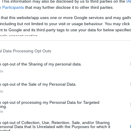
. This information may also be disclosed by us to third parties on the
IA
Participants
that may further disclose it to other third parties.
 that this website/app uses one or more Google services and may gath
including but not limited to your visit or usage behaviour. You may click 
 to Google and its third-party tags to use your data for below specifi
ogle consent section.
ALÓI TÉGED IS ELBŰVÖLNEK
Kassay Tamás
l Data Processing Opt Outs
teljesít, hogy Sóstógyógyfürdő 2024-ben a 3.
o opt-out of the Sharing of my personal data.
 Aki egyszer is ellátogat ide, gyorsan rájön, hogy a
In
ivalót tartogat. A legutóbbi tanulmányutam során
o opt-out of the Sale of my Personal Data.
nyeimet azokkal, akik pihentető, ugyanakkor
In
to opt-out of processing my Personal Data for Targeted
ing.
VASS TOVÁBB
In
o opt-out of Collection, Use, Retention, Sale, and/or Sharing
ersonal Data that Is Unrelated with the Purposes for which it
lected.