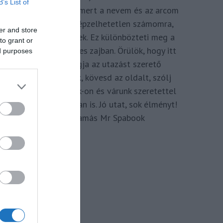
B’s List of
megkomponálva, mert a nevem és az arcom
adom hozzá. Elképzelhetetlen számomra,
er and store
hogy ne így tegyek. Ez különbözteti meg a
to grant or
Spabook-ot a netes zajban. Örülök, hogy itt
ed purposes
vagy, légy tagja az utazást szerető
Közösségünknek, kövesd az oldalt, szólj
hozzá a Facebook-on és várunk szeretettel
zárt csoportunkban is. Jó utat, sok élményt!
Kassay Tamás Mr Spabook