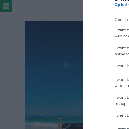
Opted 
Google 
I want t
web or d
I want t
purpose
I want 
I want t
web or d
I want t
or app.
I want t
I want t