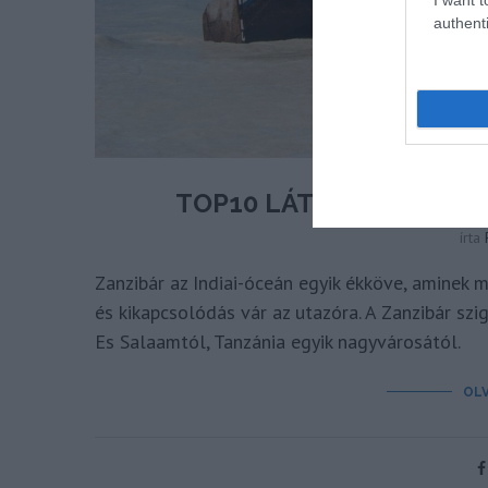
authenti
TOP10 LÁTNIVALÓ ÉS 
írta
Zanzibár az Indiai-óceán egyik ékköve, aminek
és kikapcsolódás vár az utazóra. A Zanzibár sz
Es Salaamtól, Tanzánia egyik nagyvárosától.
OL