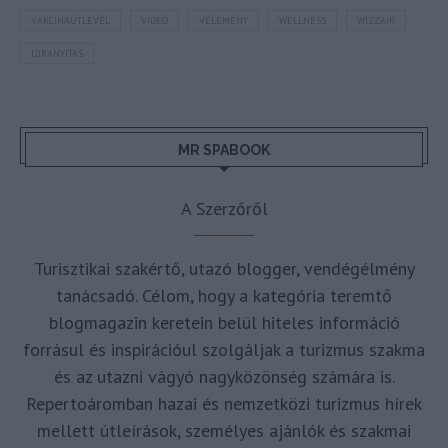
VAKCINAÚTLEVÉL
VIDEÓ
VÉLEMÉNY
WELLNESS
WIZZAIR
ÚJRANYITÁS
MR SPABOOK
A Szerzőről
Turisztikai szakértő, utazó blogger, vendégélmény
tanácsadó. Célom, hogy a kategória teremtő
blogmagazin keretein belül hiteles információ
forrásul és inspirációul szolgáljak a turizmus szakma
és az utazni vágyó nagyközönség számára is.
Repertoáromban hazai és nemzetközi turizmus hírek
mellett útleírások, személyes ajánlók és szakmai