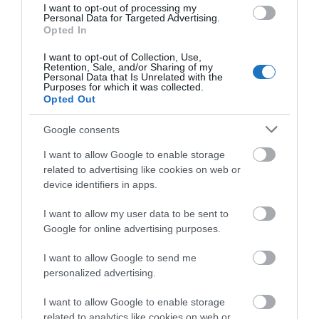
I want to opt-out of processing my
Personal Data for Targeted Advertising.
Opted In
I want to opt-out of Collection, Use,
Retention, Sale, and/or Sharing of my
Personal Data that Is Unrelated with the
Purposes for which it was collected.
TOVÁBBI CIKKEK
Opted Out
Google consents
I want to allow Google to enable storage
related to advertising like cookies on web or
device identifiers in apps.
HETI BÖLCSESSÉG
I want to allow my user data to be sent to
Google for online advertising purposes.
"Az ember, aki a tengert nézi, szerelemtől
sújtott gyerek." Jean-Michel Maulpoix
I want to allow Google to send me
personalized advertising.
I want to allow Google to enable storage
KÖZÖSSÉGÜNK TÉGED IS VÁR!
related to analytics like cookies on web or