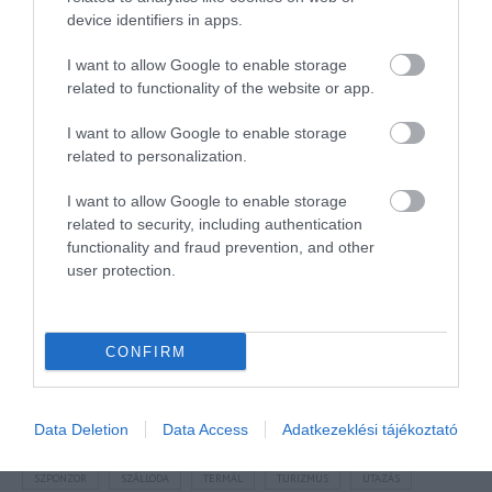
device identifiers in apps.
I want to allow Google to enable storage
related to functionality of the website or app.
I want to allow Google to enable storage
related to personalization.
NÉZZ KÖRBE TÉMÁK SZERINT!
I want to allow Google to enable storage
related to security, including authentication
AIRBNB
AJÁNLÓ
AUSZTRIA
BALATON
BELFÖLDI TURIZMUS
functionality and fraud prevention, and other
BGYH
BOOKING
BUDAPEST
BUDAPEST AIRPORT
EMIRATES
user protection.
FEJLESZTÉS
FÜRDŐ
GYÓGYFÜRDŐ
HORVÁTORSZÁG
HOTEL
HÍREK
KARANTÉN
KORONAVÍRUS
KÍNA
LÉGIKÖZLEKEDÉS
CONFIRM
MAGYARORSZÁG
MAGYARUL
MISKOLC
MTÜ
MÁLTA
OLASZORSZÁG
PROGRAMAJÁNLÓ
REPÜLŐ
REPÜLŐJÁRAT
Data Deletion
Data Access
Adatkezeklési tájékoztató
REPÜLŐTÉR
RYANAIR
STATISZTIKA
STRAND
SZAKMAI CIKKEK
SZPONZOR
SZÁLLODA
TERMÁL
TURIZMUS
UTAZÁS