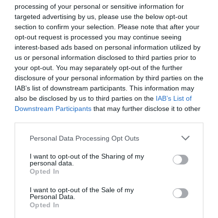
processing of your personal or sensitive information for
targeted advertising by us, please use the below opt-out
section to confirm your selection. Please note that after your
opt-out request is processed you may continue seeing
interest-based ads based on personal information utilized by
LIBANON MIELŐBBI ELHAGYÁSÁRA KÉRI A
us or personal information disclosed to third parties prior to
MAGYAR ÁLLAMPOLGÁROKAT A KONZULI
your opt-out. You may separately opt-out of the further
SZOLGÁLAT
disclosure of your personal information by third parties on the
IAB’s list of downstream participants. This information may
írta
Polisor Bettina
also be disclosed by us to third parties on the
IAB’s List of
A magyar hatóságok arra kérik a Libanonban
Downstream Participants
that may further disclose it to other
third parties.
tartózkodó magyarokat, hogy haladéktalanul hagyják
el az országot a kereskedelmi légitársaságokkal, és
Please note that this website/app uses one or more Google
Personal Data Processing Opt Outs
services and may gather and store information including but
javasolják a konzuli védelemre történő regisztrációt
not limited to your visit or usage behaviour. You may click to
I want to opt-out of the Sharing of my
is.
personal data.
grant or deny consent to Google and its third-party tags to
Opted In
use your data for below specified purposes in below Google
OLVASS TOVÁBB
consent section.
I want to opt-out of the Sale of my
Personal Data.
Opted In