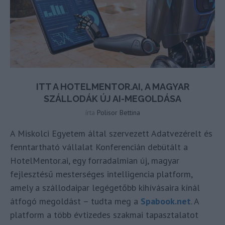
ITT A HOTELMENTOR.AI, A MAGYAR
SZÁLLODÁK ÚJ AI-MEGOLDÁSA
írta
Polisor Bettina
A Miskolci Egyetem által szervezett Adatvezérelt és
fenntartható vállalat Konferencián debütált a
HotelMentor.ai, egy forradalmian új, magyar
fejlesztésű mesterséges intelligencia platform,
amely a szállodaipar legégetőbb kihívásaira kínál
átfogó megoldást – tudta meg a
Spabook.net
. A
platform a több évtizedes szakmai tapasztalatot