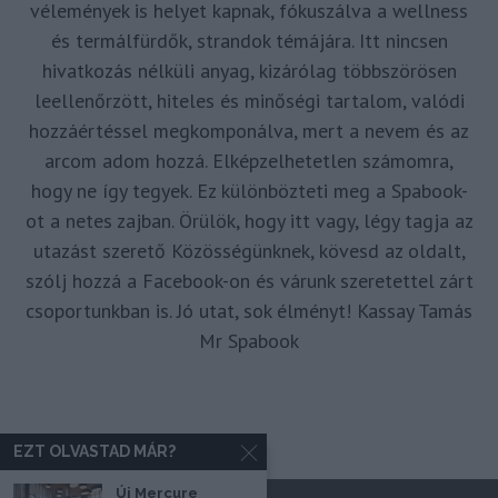
vélemények is helyet kapnak, fókuszálva a wellness
és termálfürdők, strandok témájára. Itt nincsen
hivatkozás nélküli anyag, kizárólag többszörösen
leellenőrzött, hiteles és minőségi tartalom, valódi
hozzáértéssel megkomponálva, mert a nevem és az
arcom adom hozzá. Elképzelhetetlen számomra,
hogy ne így tegyek. Ez különbözteti meg a Spabook-
ot a netes zajban. Örülök, hogy itt vagy, légy tagja az
utazást szerető Közösségünknek, kövesd az oldalt,
szólj hozzá a Facebook-on és várunk szeretettel zárt
csoportunkban is. Jó utat, sok élményt! Kassay Tamás
Mr Spabook
EZT OLVASTAD MÁR?
Új Mercure