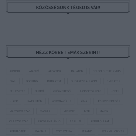
KÖZÖSSÉGÜNK TÉGED IS VÁR!
NÉZZ KÖRBE TÉMÁK SZERINT!
AIRBNB
AJÁNLÓ
AUSZTRIA
BALATON
BELFÖLDI TURIZMUS
BGYH
BOOKING
BUDAPEST
BUDAPEST AIRPORT
EMIRATES
FEJLESZTÉS
FÜRDŐ
GYÓGYFÜRDŐ
HORVÁTORSZÁG
HOTEL
HÍREK
KARANTÉN
KORONAVÍRUS
KÍNA
LÉGIKÖZLEKEDÉS
MAGYARORSZÁG
MAGYARUL
MISKOLC
MTÜ
MÁLTA
OLASZORSZÁG
PROGRAMAJÁNLÓ
REPÜLŐ
REPÜLŐJÁRAT
REPÜLŐTÉR
RYANAIR
STATISZTIKA
STRAND
SZAKMAI CIKKEK