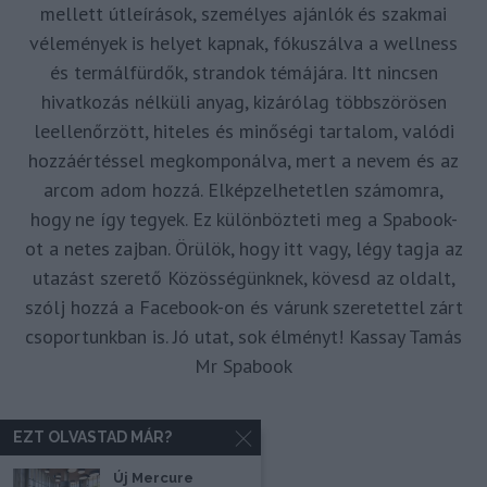
mellett útleírások, személyes ajánlók és szakmai
vélemények is helyet kapnak, fókuszálva a wellness
és termálfürdők, strandok témájára. Itt nincsen
hivatkozás nélküli anyag, kizárólag többszörösen
leellenőrzött, hiteles és minőségi tartalom, valódi
hozzáértéssel megkomponálva, mert a nevem és az
arcom adom hozzá. Elképzelhetetlen számomra,
hogy ne így tegyek. Ez különbözteti meg a Spabook-
ot a netes zajban. Örülök, hogy itt vagy, légy tagja az
utazást szerető Közösségünknek, kövesd az oldalt,
szólj hozzá a Facebook-on és várunk szeretettel zárt
csoportunkban is. Jó utat, sok élményt! Kassay Tamás
Mr Spabook
EZT OLVASTAD MÁR?
Új Mercure