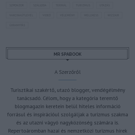
SZPONZOR
SZÁLLODA
TERMÁL
TURIZMUS
UTAZÁS
VAKCINAÚTLEVÉL
VIDEÓ
VÉLEMÉNY
WELLNESS
WIZZAIR
ÚJRANYITÁS
MR SPABOOK
A Szerzőről
Turisztikai szakértő, utazó blogger, vendégélmény
tanácsadó. Célom, hogy a kategória teremtő
blogmagazin keretein belül hiteles információ
forrásul és inspirációul szolgáljak a turizmus szakma
és az utazni vágyó nagyközönség számára is.
Repertoáromban hazai és nemzetközi turizmus hírek