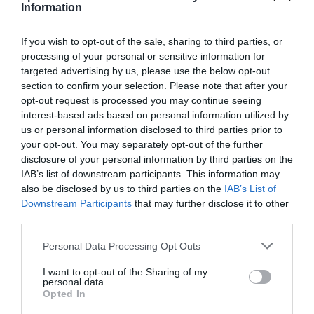
Information
hogyan kerül képbe a turizmus?
If you wish to opt-out of the sale, sharing to third parties, or
OLVASS TOVÁBB
processing of your personal or sensitive information for
targeted advertising by us, please use the below opt-out
section to confirm your selection. Please note that after your
opt-out request is processed you may continue seeing
interest-based ads based on personal information utilized by
us or personal information disclosed to third parties prior to
your opt-out. You may separately opt-out of the further
disclosure of your personal information by third parties on the
IAB’s list of downstream participants. This information may
TOVÁBBI CIKKEK
also be disclosed by us to third parties on the
IAB’s List of
Downstream Participants
that may further disclose it to other
third parties.
Please note that this website/app uses one or more Google
Personal Data Processing Opt Outs
services and may gather and store information including but
not limited to your visit or usage behaviour. You may click to
I want to opt-out of the Sharing of my
HETI BÖLCSESSÉG
personal data.
grant or deny consent to Google and its third-party tags to
Opted In
use your data for below specified purposes in below Google