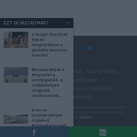
EZT OLVASTAD MÁR?
A Sziget fesztivál
képes
megfordítani a
globális turizmus
trendet
Borúsan látják a
Impresszum
Médiaajánlat
Cookie policy
helyzetet a
Adatkezelési tájékoztató
vendéglátók, a
szálláshelyek
Szerzői jogok, felhasználási feltételek
stagnáló
várakozással...
Hírlevél feliratkozás
@2020 - Minden jog fenntartva. A Spabook.net oldalain található tartalmak
Ezen az
felhasználásához, újraközléséhez a szerző írásbeli hozzájárulása szükséges.
úszóversenyen
All Rights Reserved by
Spabook
Ázsiából
Európába úsznak
a versenyzők
VISSZA A LAP TETEJÉRE