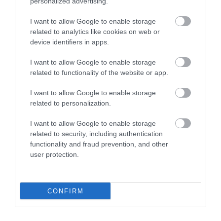
personalized advertising.
MAGYARORSZÁG
MAGYARUL
MISKOLC
MTÜ
MÁLTA
I want to allow Google to enable storage
OLASZORSZÁG
PROGRAMAJÁNLÓ
REPÜLŐ
REPÜLŐJÁRAT
related to analytics like cookies on web or
device identifiers in apps.
REPÜLŐTÉR
RYANAIR
STATISZTIKA
STRAND
SZAKMAI CIKKEK
SZPONZOR
SZÁLLODA
TERMÁL
TURIZMUS
UTAZÁS
I want to allow Google to enable storage
related to functionality of the website or app.
VAKCINAÚTLEVÉL
VIDEÓ
VÉLEMÉNY
WELLNESS
WIZZAIR
I want to allow Google to enable storage
ÚJRANYITÁS
related to personalization.
I want to allow Google to enable storage
related to security, including authentication
MR SPABOOK
functionality and fraud prevention, and other
user protection.
A Szerzőről
CONFIRM
Turisztikai szakértő, utazó blogger, vendégélmény
tanácsadó. Célom, hogy a kategória teremtő