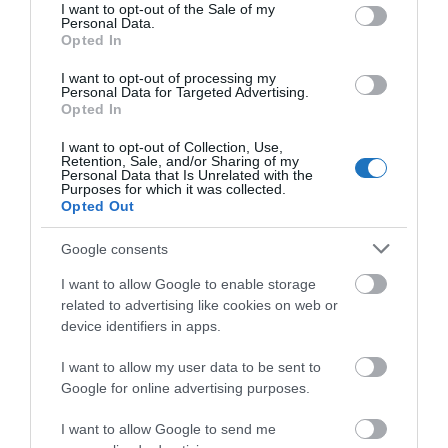
consent section.
"Az ember, aki a tengert nézi, szerelemtől
I want to opt-out of the Sale of my
Personal Data.
sújtott gyerek." Jean-Michel Maulpoix
Opted In
I want to opt-out of processing my
Personal Data for Targeted Advertising.
Opted In
KÖZÖSSÉGÜNK TÉGED IS VÁR!
I want to opt-out of Collection, Use,
Retention, Sale, and/or Sharing of my
Personal Data that Is Unrelated with the
Purposes for which it was collected.
Opted Out
Google consents
NÉZZ KÖRBE TÉMÁK SZERINT!
I want to allow Google to enable storage
related to advertising like cookies on web or
device identifiers in apps.
AIRBNB
AJÁNLÓ
AUSZTRIA
BALATON
BELFÖLDI TURIZMUS
I want to allow my user data to be sent to
BGYH
BOOKING
BUDAPEST
BUDAPEST AIRPORT
EMIRATES
Google for online advertising purposes.
FEJLESZTÉS
FÜRDŐ
GYÓGYFÜRDŐ
HORVÁTORSZÁG
HOTEL
I want to allow Google to send me
HÍREK
KARANTÉN
KORONAVÍRUS
KÍNA
LÉGIKÖZLEKEDÉS