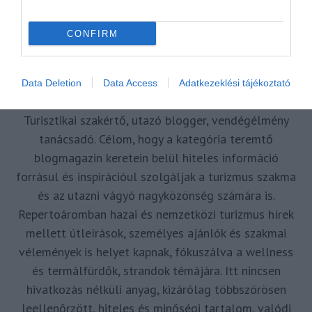
CONFIRM
MR SPABOOK
A Szerzőről
Data Deletion
Data Access
Adatkezeklési tájékoztató
Turisztikai szakértő, utazó blogger, vendégélmény
tanácsadó. Célom, hogy a kategória teremtő
blogmagazin keretein belül hiteles információ
forrásul és inspirációul szolgáljak a turizmus szakma
és az utazni vágyó nagyközönség számára is.
Repertoáromban hazai és nemzetközi turizmus hírek
mellett útleírások, személyes ajánlók és szakmai
vélemények is helyet kapnak, fókuszálva a wellness
és termálfürdők, strandok témájára. Itt nincsen
hivatkozás nélküli anyag, kizárólag többszörösen
leellenőrzött, hiteles és minőségi tartalom, valódi