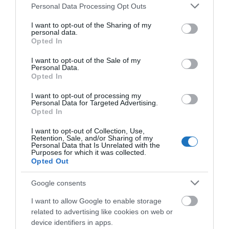
Please note that this website/app uses one or more Google
Personal Data Processing Opt Outs
services and may gather and store information including but
TOVÁBBI CIKKEK
not limited to your visit or usage behaviour. You may click to
I want to opt-out of the Sharing of my
personal data.
grant or deny consent to Google and its third-party tags to
Opted In
use your data for below specified purposes in below Google
consent section.
I want to opt-out of the Sale of my
Personal Data.
Opted In
HETI BÖLCSESSÉG
I want to opt-out of processing my
Personal Data for Targeted Advertising.
Opted In
"Az ember, aki a tengert nézi, szerelemtől
sújtott gyerek." Jean-Michel Maulpoix
I want to opt-out of Collection, Use,
Retention, Sale, and/or Sharing of my
Personal Data that Is Unrelated with the
Purposes for which it was collected.
Opted Out
KÖZÖSSÉGÜNK TÉGED IS VÁR!
Google consents
I want to allow Google to enable storage
related to advertising like cookies on web or
device identifiers in apps.