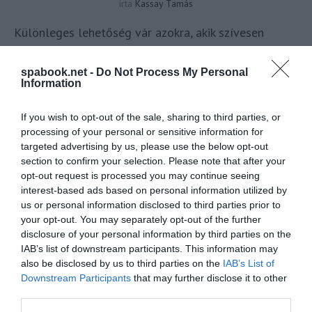
írta
Kassay Tamás
Különleges lehetőség vár azokra, akik szívesen
kipróbálnának egy páratlan panorámával rendelkező
szálláshelyet a Dunakanyarban! 2 éjszakát tölthetsz
spabook.net -
Do Not Process My Personal
Information
el partnereddel a hiper-panorámás Romantic Rose
Viewhouse-ban, termelői reggelis ellátással együtt
If you wish to opt-out of the sale, sharing to third parties, or
összesen 140.000 forint értékben, ha játszol a
processing of your personal or sensitive information for
Spabook oldalán és Rád mosolyog a szerencse. A
targeted advertising by us, please use the below opt-out
section to confirm your selection. Please note that after your
részvétel egyszerű:
opt-out request is processed you may continue seeing
interest-based ads based on personal information utilized by
OLVASS TOVÁBB
us or personal information disclosed to third parties prior to
your opt-out. You may separately opt-out of the further
disclosure of your personal information by third parties on the
IAB’s list of downstream participants. This information may
also be disclosed by us to third parties on the
IAB’s List of
Downstream Participants
that may further disclose it to other
third parties.