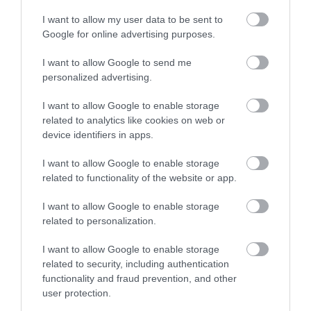
I want to allow my user data to be sent to
NÉZZ KÖRBE TÉMÁK SZERINT!
Google for online advertising purposes.
I want to allow Google to send me
AIRBNB
AJÁNLÓ
AUSZTRIA
BALATON
BELFÖLDI TURIZMUS
personalized advertising.
BGYH
BOOKING
BUDAPEST
BUDAPEST AIRPORT
EMIRATES
I want to allow Google to enable storage
related to analytics like cookies on web or
FEJLESZTÉS
FÜRDŐ
GYÓGYFÜRDŐ
HORVÁTORSZÁG
HOTEL
device identifiers in apps.
HÍREK
KARANTÉN
KORONAVÍRUS
KÍNA
LÉGIKÖZLEKEDÉS
I want to allow Google to enable storage
MAGYARORSZÁG
MAGYARUL
MISKOLC
MTÜ
MÁLTA
related to functionality of the website or app.
OLASZORSZÁG
PROGRAMAJÁNLÓ
REPÜLŐ
REPÜLŐJÁRAT
I want to allow Google to enable storage
REPÜLŐTÉR
RYANAIR
STATISZTIKA
STRAND
SZAKMAI CIKKEK
related to personalization.
SZPONZOR
SZÁLLODA
TERMÁL
TURIZMUS
UTAZÁS
I want to allow Google to enable storage
VAKCINAÚTLEVÉL
VIDEÓ
VÉLEMÉNY
WELLNESS
WIZZAIR
related to security, including authentication
functionality and fraud prevention, and other
ÚJRANYITÁS
user protection.