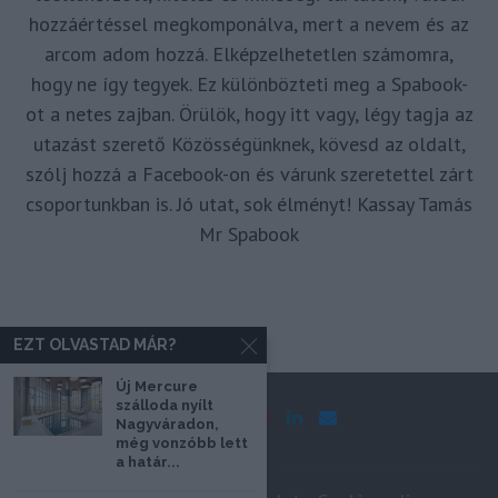
hozzáértéssel megkomponálva, mert a nevem és az
arcom adom hozzá. Elképzelhetetlen számomra,
hogy ne így tegyek. Ez különbözteti meg a Spabook-
ot a netes zajban. Örülök, hogy itt vagy, légy tagja az
utazást szerető Közösségünknek, kövesd az oldalt,
szólj hozzá a Facebook-on és várunk szeretettel zárt
csoportunkban is. Jó utat, sok élményt! Kassay Tamás
Mr Spabook
EZT OLVASTAD MÁR?
Új Mercure
szálloda nyílt
Nagyváradon,
még vonzóbb lett
a határ...