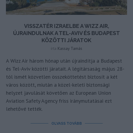
VISSZATÉR IZRAELBE A WIZZ AIR,
ÚJRAINDULNAK A TEL-AVIV ÉS BUDAPEST
KÖZÖTTI JÁRATOK
írta
Kassay Tamás
A Wizz Air három hónap után újraindítja a Budapest
és Tel-Aviv közötti járatait. A légitársaság május 28-
tól ismét közvetlen összeköttetést biztosít a két
város között, miután a közel-keleti biztonsági
helyzet javulását követően az European Union
Aviation Safety Agency friss iránymutatásai ezt
lehetővé tették.
OLVASS TOVÁBB