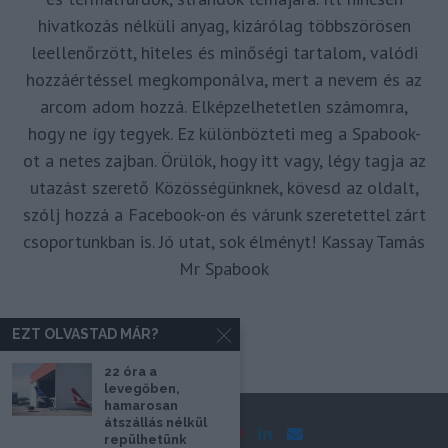
hivatkozás nélküli anyag, kizárólag többszörösen
leellenőrzött, hiteles és minőségi tartalom, valódi
hozzáértéssel megkomponálva, mert a nevem és az
arcom adom hozzá. Elképzelhetetlen számomra,
hogy ne így tegyek. Ez különbözteti meg a Spabook-
ot a netes zajban. Örülök, hogy itt vagy, légy tagja az
utazást szerető Közösségünknek, kövesd az oldalt,
szólj hozzá a Facebook-on és várunk szeretettel zárt
csoportunkban is. Jó utat, sok élményt! Kassay Tamás
Mr Spabook
EZT OLVASTAD MÁR?
22 óra a
levegőben,
hamarosan
átszállás nélkül
repülhetünk