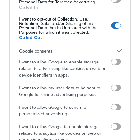
Personal Data for Targeted Advertising.
Opted In
I want to opt-out of Collection, Use,
Retention, Sale, and/or Sharing of my
Personal Data that Is Unrelated with the
Purposes for which it was collected.
Opted Out
MÁTÓL ÚJRAINDUL BUDAPESTRŐL AZ EGYIK
Google consents
LEGNÉPSZERŰBB KÖZVETLEN JÁRAT TEL-
I want to allow Google to enable storage
AVIV-BA
related to advertising like cookies on web or
írta
Kassay Tamás
device identifiers in apps.
2025.01.15-től kezdődően újraindítja a Budapest és
I want to allow my user data to be sent to
Tel-Aviv közötti járatait a Wizz Air. A jegyek legjobb
Google for online advertising purposes.
áron 28 490 forinttól érhetők el
I want to allow Google to send me
a
légitársaság
weboldalán és a Wizz Air
personalized advertising.
applikációban – tudta meg a
Spabook.net
a
I want to allow Google to enable storage
társaságtól.
related to analytics like cookies on web or
device identifiers in apps.