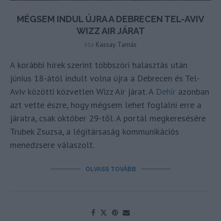
MÉGSEM INDUL ÚJRA A DEBRECEN TEL-AVIV
WIZZ AIR JÁRAT
írta
Kassay Tamás
A korábbi hírek szerint többszöri halasztás után
június 18-ától indult volna újra a Debrecen és Tel-
Aviv közötti közvetlen Wizz Air járat. A
Dehir
azonban
azt vette észre, hogy mégsem lehet foglalni erre a
járatra, csak október 29-től. A portál megkeresésére
Trubek Zsuzsa, a légitársaság kommunikációs
menedzsere válaszolt.
OLVASS TOVÁBB