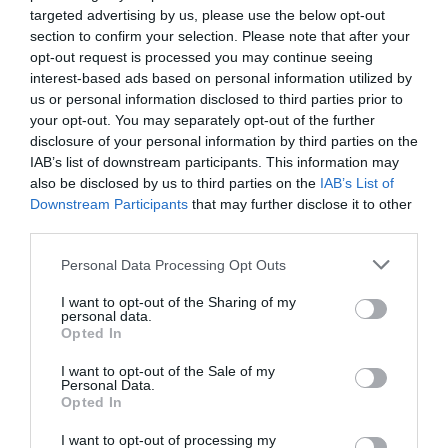
egyszerűen és kényelmesen intézhetik a Wizz Air
targeted advertising by us, please use the below opt-out
mobilalkalmazásban. A légitársaság arra kéri azokat
section to confirm your selection. Please note that after your
az utasokat, akik online utazási irodán vagy más,
opt-out request is processed you may continue seeing
interest-based ads based on personal information utilized by
harmadik személyen keresztül foglaltak, hogy
us or personal information disclosed to third parties prior to
közvetlenül velük vegyék fel a kapcsolatot a
your opt-out. You may separately opt-out of the further
visszatérítés vagy egy másik járatra való átfoglalás
disclosure of your personal information by third parties on the
érdekében.
IAB’s list of downstream participants. This information may
also be disclosed by us to third parties on the
IAB’s List of
Downstream Participants
that may further disclose it to other
third parties.
Please note that this website/app uses one or more Google
Personal Data Processing Opt Outs
services and may gather and store information including but
not limited to your visit or usage behaviour. You may click to
I want to opt-out of the Sharing of my
personal data.
grant or deny consent to Google and its third-party tags to
Opted In
use your data for below specified purposes in below Google
consent section.
I want to opt-out of the Sale of my
Personal Data.
Opted In
I want to opt-out of processing my