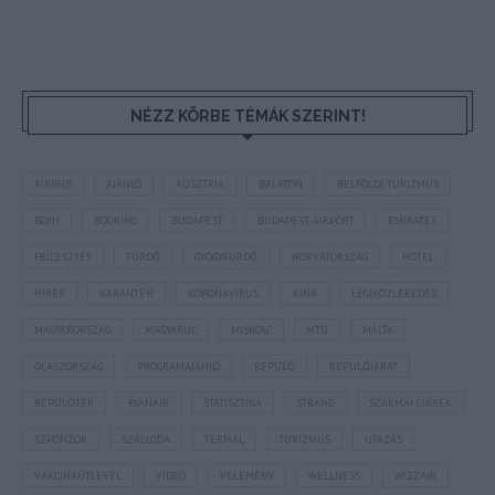
NÉZZ KÖRBE TÉMÁK SZERINT!
AIRBNB
AJÁNLÓ
AUSZTRIA
BALATON
BELFÖLDI TURIZMUS
BGYH
BOOKING
BUDAPEST
BUDAPEST AIRPORT
EMIRATES
FEJLESZTÉS
FÜRDŐ
GYÓGYFÜRDŐ
HORVÁTORSZÁG
HOTEL
HÍREK
KARANTÉN
KORONAVÍRUS
KÍNA
LÉGIKÖZLEKEDÉS
MAGYARORSZÁG
MAGYARUL
MISKOLC
MTÜ
MÁLTA
OLASZORSZÁG
PROGRAMAJÁNLÓ
REPÜLŐ
REPÜLŐJÁRAT
REPÜLŐTÉR
RYANAIR
STATISZTIKA
STRAND
SZAKMAI CIKKEK
SZPONZOR
SZÁLLODA
TERMÁL
TURIZMUS
UTAZÁS
VAKCINAÚTLEVÉL
VIDEÓ
VÉLEMÉNY
WELLNESS
WIZZAIR