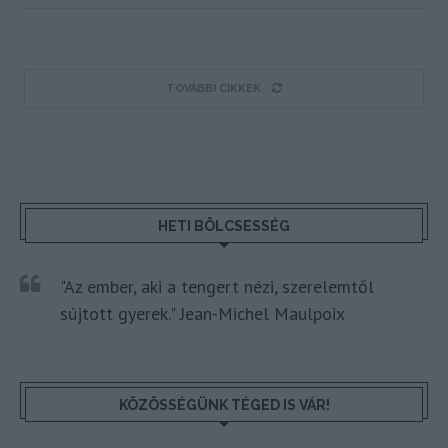
TOVÁBBI CIKKEK
HETI BÖLCSESSÉG
"Az ember, aki a tengert nézi, szerelemtől
sújtott gyerek." Jean-Michel Maulpoix
KÖZÖSSÉGÜNK TÉGED IS VÁR!