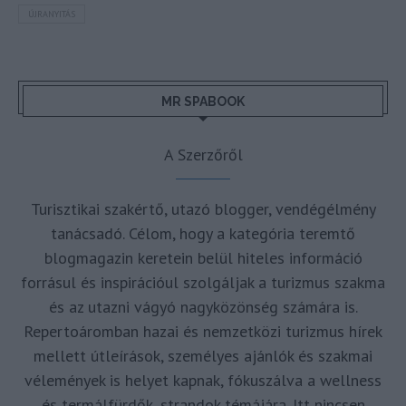
ÚJRANYITÁS
MR SPABOOK
A Szerzőről
Turisztikai szakértő, utazó blogger, vendégélmény
tanácsadó. Célom, hogy a kategória teremtő
blogmagazin keretein belül hiteles információ
forrásul és inspirációul szolgáljak a turizmus szakma
és az utazni vágyó nagyközönség számára is.
Repertoáromban hazai és nemzetközi turizmus hírek
mellett útleírások, személyes ajánlók és szakmai
vélemények is helyet kapnak, fókuszálva a wellness
és termálfürdők, strandok témájára. Itt nincsen