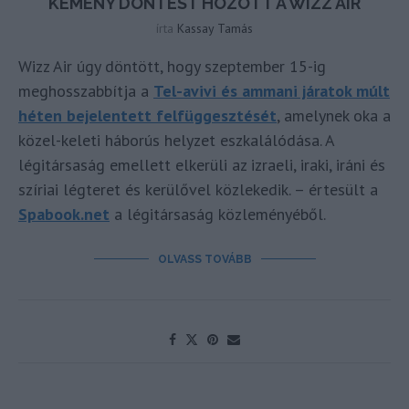
KEMÉNY DÖNTÉST HOZOTT A WIZZ AIR
írta
Kassay Tamás
Wizz Air úgy döntött, hogy szeptember 15-ig
meghosszabbítja a
Tel-avivi és ammani járatok múlt
héten bejelentett felfüggesztését
, amelynek oka a
közel-keleti háborús helyzet eszkalálódása. A
légitársaság emellett elkerüli az izraeli, iraki, iráni és
szíriai légteret és kerülővel közlekedik. – értesült a
Spabook.net
a légitársaság közleményéből.
OLVASS TOVÁBB