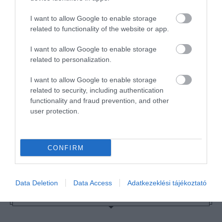
I want to allow Google to enable storage
related to functionality of the website or app.
TOVÁBBI CIKKEK
I want to allow Google to enable storage
related to personalization.
I want to allow Google to enable storage
related to security, including authentication
functionality and fraud prevention, and other
HETI BÖLCSESSÉG
user protection.
"Az ember, aki a tengert nézi, szerelemtől
CONFIRM
sújtott gyerek." Jean-Michel Maulpoix
Data Deletion
Data Access
Adatkezeklési tájékoztató
KÖZÖSSÉGÜNK TÉGED IS VÁR!