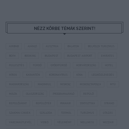
NÉZZ KÖRBE TÉMÁK SZERINT!
AIRBNB
AJÁNLÓ
AUSZTRIA
BALATON
BELFÖLDI TURIZMUS
BGYH
BOOKING
BUDAPEST
BUDAPEST AIRPORT
EMIRATES
FEJLESZTÉS
FÜRDŐ
GYÓGYFÜRDŐ
HORVÁTORSZÁG
HOTEL
HÍREK
KARANTÉN
KORONAVÍRUS
KÍNA
LÉGIKÖZLEKEDÉS
MAGYARORSZÁG
MAGYARUL
MISKOLC
MISKOLCTAPOLCA
MTÜ
MÁLTA
OLASZORSZÁG
PROGRAMAJÁNLÓ
REPÜLŐ
REPÜLŐJÁRAT
REPÜLŐTÉR
RYANAIR
STATISZTIKA
STRAND
SZAKMAI CIKKEK
SZÁLLODA
TERMÁL
TURIZMUS
UTAZÁS
VAKCINAÚTLEVÉL
VIDEÓ
VÉLEMÉNY
WELLNESS
WIZZAIR