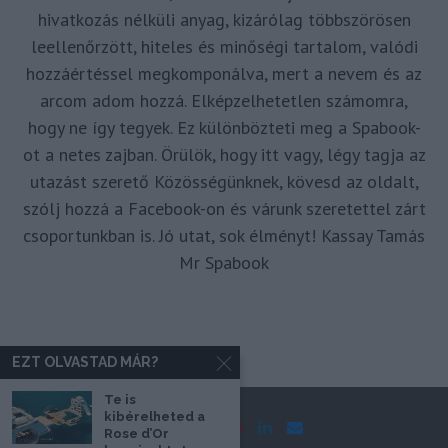
hivatkozás nélküli anyag, kizárólag többszörösen
leellenőrzött, hiteles és minőségi tartalom, valódi
hozzáértéssel megkomponálva, mert a nevem és az
arcom adom hozzá. Elképzelhetetlen számomra,
hogy ne így tegyek. Ez különbözteti meg a Spabook-
ot a netes zajban. Örülök, hogy itt vagy, légy tagja az
utazást szerető Közösségünknek, kövesd az oldalt,
szólj hozzá a Facebook-on és várunk szeretettel zárt
csoportunkban is. Jó utat, sok élményt! Kassay Tamás
Mr Spabook
EZT OLVASTAD MÁR?
Te is
kibérelheted a
Rose d’Or