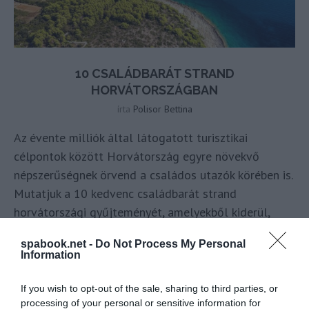
10 CSALÁDBARÁT STRAND
HORVÁTORSZÁGBAN
írta
Polisor Bettina
Az évente milliók által látogatott turisztikai
célpontok között Horvátország egyre növekvő
népszerűségnek örvend a családos utazók körében is.
Mutatjuk a 10 kedvenc családbarát strand
horvátországi gyűjteményét, amelyekből kiderül,
hogy miért épp az
Adria partján
találják meg azok a
spabook.net -
Do Not Process My Personal
családok a tökéletes nyaralást, akik egy, vagy több
Information
gyerekkel indulnak útnak.
If you wish to opt-out of the sale, sharing to third parties, or
OLVASS TOVÁBB
processing of your personal or sensitive information for