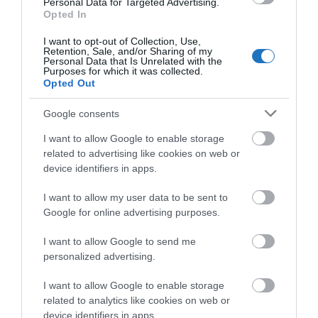
Personal Data for Targeted Advertising.
Opted In
ITT AZ ÚJ MÉREGTELENÍTŐS ŐRÜLET, A SEA-
I want to opt-out of Collection, Use,
Retention, Sale, and/or Sharing of my
TOX
Personal Data that Is Unrelated with the
Purposes for which it was collected.
írta
Polisor Bettina
Opted Out
Aki egy kicsit is próbál egészségtudatos életet élni,
Google consents
bizonyára tisztában van a
méregtelenítés
I want to allow Google to enable storage
fogalmával, aminek egyik leghíresebb nagykövete
related to advertising like cookies on web or
nem más, mint az amerikai filmcsillag Gwyneth
device identifiers in apps.
Paltrow, aki azt állítja, hogy élete célja a
I want to allow my user data to be sent to
méregtelenítés támogatása.
Google for online advertising purposes.
OLVASS TOVÁBB
I want to allow Google to send me
personalized advertising.
I want to allow Google to enable storage
related to analytics like cookies on web or
device identifiers in apps.