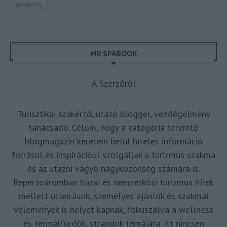
ÚJRANYITÁS
MR SPABOOK
A Szerzőről
Turisztikai szakértő, utazó blogger, vendégélmény
tanácsadó. Célom, hogy a kategória teremtő
blogmagazin keretein belül hiteles információ
forrásul és inspirációul szolgáljak a turizmus szakma
és az utazni vágyó nagyközönség számára is.
Repertoáromban hazai és nemzetközi turizmus hírek
mellett útleírások, személyes ajánlók és szakmai
vélemények is helyet kapnak, fókuszálva a wellness
és termálfürdők, strandok témájára. Itt nincsen