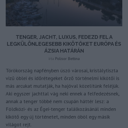
TENGER, JACHT, LUXUS, FEDEZD FEL A
LEGKÜLÖNLEGESEBB KIKÖTŐKET EURÓPA ÉS
ÁZSIA HATÁRÁN
írta
Polisor Bettina
Törökország napfényben úszó városai, kristálytiszta
vizű öblei és időrétegeket őrző történelmi kikötői is
más arcukat mutatják, ha hajóval közelítünk feléjük.
Aki egyszer jachttal vág neki ennek a felfedezésnek,
annak a tenger többé nem csupán háttér lesz: a
Földközi- és az Égei-tenger találkozásánál minden
kikötő egy új történetet, minden öböl egy másik
világot rejt.