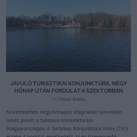
JAVULÓ TURISZTIKAI KONJUNKTÚRA, NÉGY
HÓNAP UTÁN FORDULAT A SZEKTORBAN
írta
Polisor Bettina
Novemberben négy hónapos stagnálást követően
ismét javult a turizmus konjunktúrája
Magyarországon. A Turizmus Konjunktúra Index (TKI)
értéke 4 ponttal emelkedett az év tizenegyedik