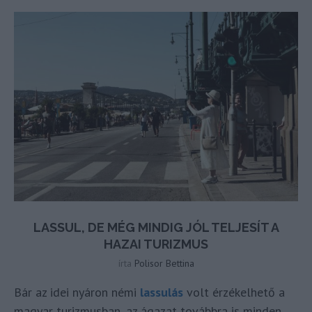
LASSUL, DE MÉG MINDIG JÓL TELJESÍT A
HAZAI TURIZMUS
írta
Polisor Bettina
Bár az idei nyáron némi
lassulás
volt érzékelhető a
magyar turizmusban, az ágazat továbbra is minden