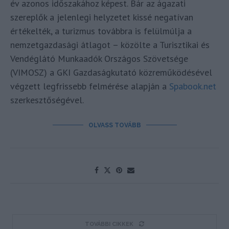
év azonos időszakához képest. Bár az ágazati
szereplők a jelenlegi helyzetet kissé negatívan
értékelték, a turizmus továbbra is felülmúlja a
nemzetgazdasági átlagot – közölte a Turisztikai és
Vendéglátó Munkaadók Országos Szövetsége
(VIMOSZ) a GKI Gazdaságkutató közreműködésével
végzett legfrissebb felmérése alapján a
Spabook.net
szerkesztőségével.
OLVASS TOVÁBB
TOVÁBBI CIKKEK