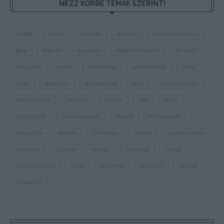
NÉZZ KÖRBE TÉMÁK SZERINT!
AIRBNB
AJÁNLÓ
AUSZTRIA
BALATON
BELFÖLDI TURIZMUS
BGYH
BOOKING
BUDAPEST
BUDAPEST AIRPORT
EMIRATES
FEJLESZTÉS
FÜRDŐ
GYÓGYFÜRDŐ
HORVÁTORSZÁG
HOTEL
HÍREK
KARANTÉN
KORONAVÍRUS
KÍNA
LÉGIKÖZLEKEDÉS
MAGYARORSZÁG
MAGYARUL
MISKOLC
MTÜ
MÁLTA
OLASZORSZÁG
PROGRAMAJÁNLÓ
REPÜLŐ
REPÜLŐJÁRAT
REPÜLŐTÉR
RYANAIR
STATISZTIKA
STRAND
SZAKMAI CIKKEK
SZPONZOR
SZÁLLODA
TERMÁL
TURIZMUS
UTAZÁS
VAKCINAÚTLEVÉL
VIDEÓ
VÉLEMÉNY
WELLNESS
WIZZAIR
ÚJRANYITÁS