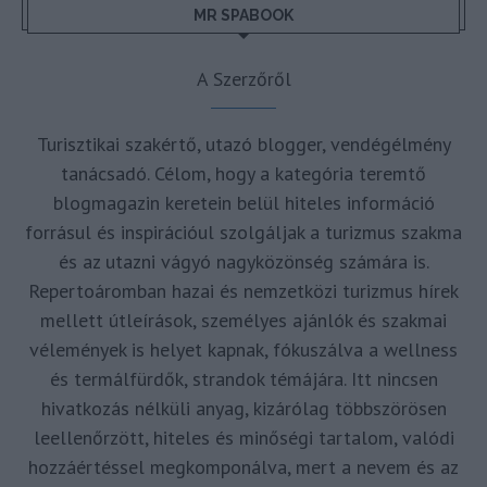
MR SPABOOK
A Szerzőről
Turisztikai szakértő, utazó blogger, vendégélmény
tanácsadó. Célom, hogy a kategória teremtő
blogmagazin keretein belül hiteles információ
forrásul és inspirációul szolgáljak a turizmus szakma
és az utazni vágyó nagyközönség számára is.
Repertoáromban hazai és nemzetközi turizmus hírek
mellett útleírások, személyes ajánlók és szakmai
vélemények is helyet kapnak, fókuszálva a wellness
és termálfürdők, strandok témájára. Itt nincsen
hivatkozás nélküli anyag, kizárólag többszörösen
leellenőrzött, hiteles és minőségi tartalom, valódi
hozzáértéssel megkomponálva, mert a nevem és az