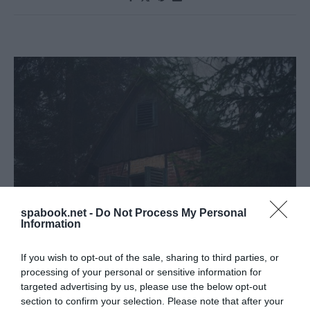
spabook.net -
Do Not Process My Personal
Information
If you wish to opt-out of the sale, sharing to third parties, or
TOVÁBBRA IS NEGATÍV, DE ENYHÉN JAVULÓ
processing of your personal or sensitive information for
KILÁTÁSOK A HAZAI TURIZMUSBAN A
targeted advertising by us, please use the below opt-out
section to confirm your selection. Please note that after your
TURIZMUS KONJUNKTÚRA INDEX NOVEMBERI