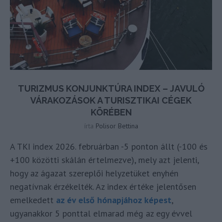
TURIZMUS KONJUNKTÚRA INDEX – JAVULÓ
VÁRAKOZÁSOK A TURISZTIKAI CÉGEK
KÖRÉBEN
írta
Polisor Bettina
A TKI index 2026. februárban -5 ponton állt (-100 és
+100 közötti skálán értelmezve), mely azt jelenti,
hogy az ágazat szereplői helyzetüket enyhén
negatívnak érzékelték. Az index értéke jelentősen
emelkedett
az év első hónapjához képest
,
ugyanakkor 5 ponttal elmarad még az egy évvel