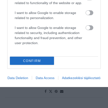
related to functionality of the website or app.
A Turisztikai és Vendéglátó Munkaadók Országos
Szövetsége (VIMOSZ) a Magyar Turisztikai Szövetség
I want to allow Google to enable storage
related to personalization.
Alapítvánnyal és a GKI Gazdaságkutató Zrt.-vel
közösen minden hónapban méri a turizmusban a
I want to allow Google to enable storage
konjunktúra várható alakulását és publikálja a
related to security, including authentication
functionality and fraud prevention, and other
Turizmus Konjunktúra Indexet, amelynek legújabb
user protection.
mérési eredményei egyre erősödő pesszimizmust
mutatnak a turizmus-vendéglátásban működő
szolgáltatók részéről. – tudta meg a
Spabook.net
.
CONFIRM
OLVASS TOVÁBB
Data Deletion
Data Access
Adatkezeklési tájékoztató