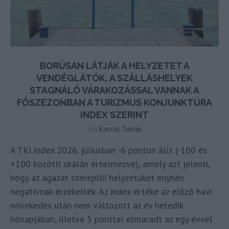
BORÚSAN LÁTJÁK A HELYZETET A
VENDÉGLÁTÓK, A SZÁLLÁSHELYEK
STAGNÁLÓ VÁRAKOZÁSSAL VANNAK A
FŐSZEZONBAN A TURIZMUS KONJUNKTÚRA
INDEX SZERINT
írta
Kassay Tamás
A TKI index 2026. júliusban -6 ponton állt (-100 és
+100 közötti skálán értelmezve), amely azt jelenti,
hogy az ágazat szereplői helyzetüket enyhén
negatívnak érzékelték. Az index értéke az előző havi
növekedés után nem változott az év hetedik
hónapjában, illetve 5 ponttal elmaradt az egy évvel