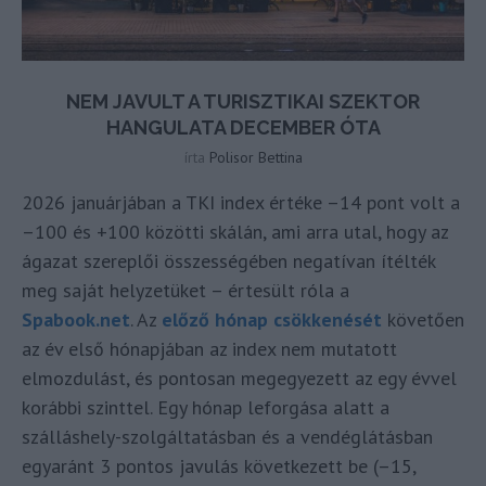
NEM JAVULT A TURISZTIKAI SZEKTOR
HANGULATA DECEMBER ÓTA
írta
Polisor Bettina
2026 januárjában a TKI index értéke –14 pont volt a
–100 és +100 közötti skálán, ami arra utal, hogy az
ágazat szereplői összességében negatívan ítélték
meg saját helyzetüket – értesült róla a
Spabook.net
. Az
előző hónap csökkenését
követően
az év első hónapjában az index nem mutatott
elmozdulást, és pontosan megegyezett az egy évvel
korábbi szinttel. Egy hónap leforgása alatt a
szálláshely-szolgáltatásban és a vendéglátásban
egyaránt 3 pontos javulás következett be (–15,