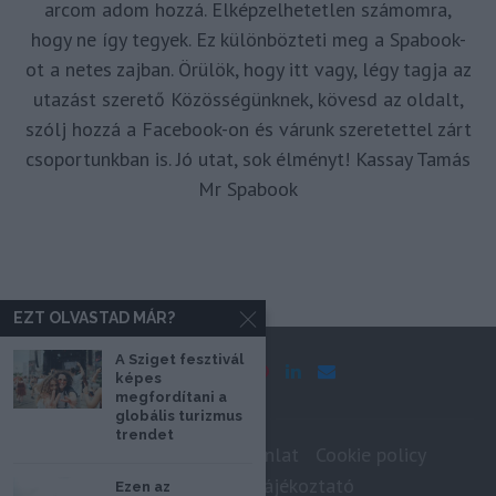
arcom adom hozzá. Elképzelhetetlen számomra,
hogy ne így tegyek. Ez különbözteti meg a Spabook-
ot a netes zajban. Örülök, hogy itt vagy, légy tagja az
utazást szerető Közösségünknek, kövesd az oldalt,
szólj hozzá a Facebook-on és várunk szeretettel zárt
csoportunkban is. Jó utat, sok élményt! Kassay Tamás
Mr Spabook
EZT OLVASTAD MÁR?
A Sziget fesztivál
képes
megfordítani a
globális turizmus
trendet
Impresszum
Médiaajánlat
Cookie policy
Adatkezelési tájékoztató
Ezen az