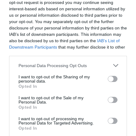
opt-out request is processed you may continue seeing
ADATAI SZERINT
interest-based ads based on personal information utilized by
írta
Kassay Tamás
us or personal information disclosed to third parties prior to
your opt-out. You may separately opt-out of the further
A Turizmus Konjuktúra Index (TKI) 2025.
disclosure of your personal information by third parties on the
novemberében -10 ponton állt (-100 és +100 közötti
IAB’s list of downstream participants. This information may
also be disclosed by us to third parties on the
IAB’s List of
skálán értelmezve), amely szerint az ágazat szereplői
Downstream Participants
that may further disclose it to other
helyzetüket negatívnak érzékelik, ugyannakor az
third parties.
index értéke az elmúlt háromhavi, összesen 13
Please note that this website/app uses one or more Google
pontos csökkenés után 4 ponttal növekedett 2025
Personal Data Processing Opt Outs
services and may gather and store information including but
tizenegyedik hónapjában, s így 8 ponttal maradt el az
not limited to your visit or usage behaviour. You may click to
I want to opt-out of the Sharing of my
personal data.
egy évvel ezelőtti értékétől.
grant or deny consent to Google and its third-party tags to
Opted In
use your data for below specified purposes in below Google
consent section.
I want to opt-out of the Sale of my
OLVASS TOVÁBB
Personal Data.
Opted In
I want to opt-out of processing my
Personal Data for Targeted Advertising.
Opted In