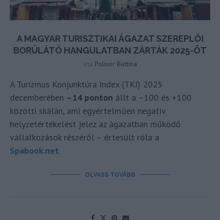
A MAGYAR TURISZTIKAI ÁGAZAT SZEREPLŐI
BORÚLÁTÓ HANGULATBAN ZÁRTÁK 2025-ÖT
írta
Polisor Bettina
A Turizmus Konjunktúra Index (TKI) 2025
decemberében
–14 ponton
állt a –100 és +100
közötti skálán, ami egyértelműen negatív
helyzetértékelést jelez az ágazatban működő
vállalkozások részéről – értesült róla a
Spabook.net
.
OLVASS TOVÁBB