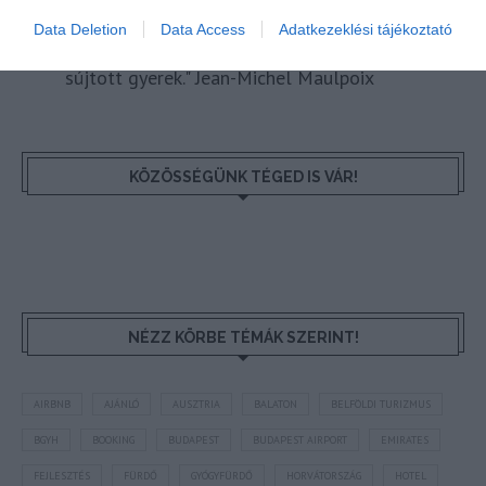
Data Deletion
Data Access
Adatkezeklési tájékoztató
"Az ember, aki a tengert nézi, szerelemtől
sújtott gyerek." Jean-Michel Maulpoix
KÖZÖSSÉGÜNK TÉGED IS VÁR!
NÉZZ KÖRBE TÉMÁK SZERINT!
AIRBNB
AJÁNLÓ
AUSZTRIA
BALATON
BELFÖLDI TURIZMUS
BGYH
BOOKING
BUDAPEST
BUDAPEST AIRPORT
EMIRATES
FEJLESZTÉS
FÜRDŐ
GYÓGYFÜRDŐ
HORVÁTORSZÁG
HOTEL