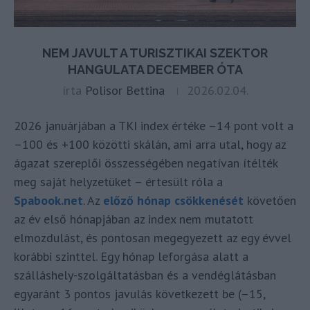
NEM JAVULT A TURISZTIKAI SZEKTOR
HANGULATA DECEMBER ÓTA
írta
Polisor Bettina
2026.02.04.
2026 januárjában a TKI index értéke –14 pont volt a
–100 és +100 közötti skálán, ami arra utal, hogy az
ágazat szereplői összességében negatívan ítélték
meg saját helyzetüket – értesült róla a
Spabook.net
. Az
előző hónap csökkenését
követően
az év első hónapjában az index nem mutatott
elmozdulást, és pontosan megegyezett az egy évvel
korábbi szinttel. Egy hónap leforgása alatt a
szálláshely-szolgáltatásban és a vendéglátásban
egyaránt 3 pontos javulás következett be (–15,