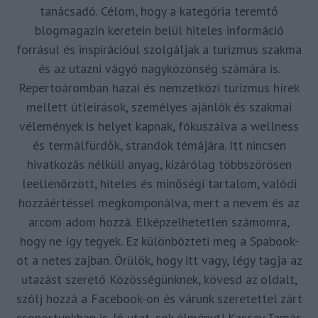
tanácsadó. Célom, hogy a kategória teremtő
blogmagazin keretein belül hiteles információ
forrásul és inspirációul szolgáljak a turizmus szakma
és az utazni vágyó nagyközönség számára is.
Repertoáromban hazai és nemzetközi turizmus hírek
mellett útleírások, személyes ajánlók és szakmai
vélemények is helyet kapnak, fókuszálva a wellness
és termálfürdők, strandok témájára. Itt nincsen
hivatkozás nélküli anyag, kizárólag többszörösen
leellenőrzött, hiteles és minőségi tartalom, valódi
hozzáértéssel megkomponálva, mert a nevem és az
arcom adom hozzá. Elképzelhetetlen számomra,
hogy ne így tegyek. Ez különbözteti meg a Spabook-
ot a netes zajban. Örülök, hogy itt vagy, légy tagja az
utazást szerető Közösségünknek, kövesd az oldalt,
szólj hozzá a Facebook-on és várunk szeretettel zárt
csoportunkban is. Jó utat, sok élményt! Kassay Tamás