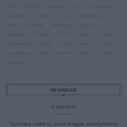
HÍREK
KARANTÉN
KORONAVÍRUS
KÍNA
LÉGIKÖZLEKEDÉS
MAGYARORSZÁG
MAGYARUL
MISKOLC
MISKOLCTAPOLCA
MTÜ
MÁLTA
OLASZORSZÁG
PROGRAMAJÁNLÓ
REPÜLŐ
REPÜLŐJÁRAT
REPÜLŐTÉR
RYANAIR
STATISZTIKA
STRAND
SZAKMAI CIKKEK
SZÁLLODA
TERMÁL
TURIZMUS
UTAZÁS
VAKCINAÚTLEVÉL
VIDEÓ
VÉLEMÉNY
WELLNESS
WIZZAIR
ÚJRANYITÁS
MR SPABOOK
A Szerzőről
Turisztikai szakértő, utazó blogger, vendégélmény