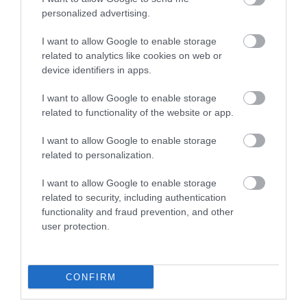
personalized advertising.
A turizmus világának inspiráló híreiért
csatlakozz
I want to allow Google to enable storage
csoportunkhoz
, kövess
Instán
és
TikTok
-on is,
iratkozz
related to analytics like cookies on web or
fel hírlevelünkre
!
device identifiers in apps.
I want to allow Google to enable storage
Megosztás
related to functionality of the website or app.
Kérem nap végén az aznapi friss cikkeket!
I want to allow Google to enable storage
related to personalization.
I want to allow Google to enable storage
TKI
TURIZMUS
TURIZMUS KONJUNKTÚRA INDEX
related to security, including authentication
functionality and fraud prevention, and other
user protection.
CONFIRM
HETI BÖLCSESSÉG