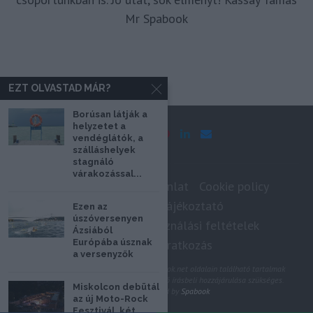
Mr Spabook
EZT OLVASTAD MÁR?
Borúsan látják a
helyzetet a
vendéglátók, a
szálláshelyek
stagnáló
várakozással...
Impresszum
Médiaajánlat
Cookie policy
Adatkezelési tájékoztató
Ezen az
úszóversenyen
Szerzői jogok, felhasználási feltételek
Ázsiából
Európába úsznak
Hírlevél feliratkozás
a versenyzők
@2020 - Minden jog fenntartva. A Spabook.net oldalain található tartalmak
felhasználásához, újraközléséhez a szerző írásbeli hozzájárulása szükséges.
Miskolcon debütál
All Rights Reserved by
Spabook
az új Moto-Rock
Fesztivál, két