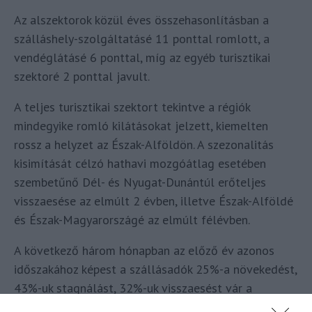
Az alszektorok közül éves összehasonlításban a
szálláshely-szolgáltatásé 11 ponttal romlott, a
vendéglátásé 6 ponttal, míg az egyéb turisztikai
szektoré 2 ponttal javult.
A teljes turisztikai szektort tekintve a régiók
mindegyike romló kilátásokat jelzett, kiemelten
rossz a helyzet az Észak-Alföldön. A szezonalitás
kisimítását célzó hathavi mozgóátlag esetében
szembetűnő Dél- és Nyugat-Dunántúl erőteljes
visszaesése az elmúlt 2 évben, illetve Észak-Alföldé
és Észak-Magyarországé az elmúlt félévben.
A következő három hónapban az előző év azonos
időszakához képest a szállásadók 25%-a növekedést,
43%-uk stagnálást, 32%-uk visszaesést vár a
vendégéjszakák számában. A vendéglátásban