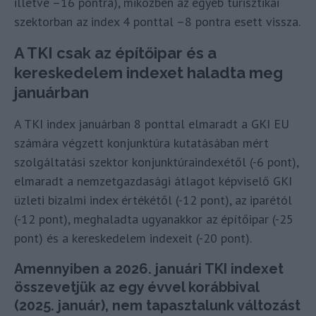
illetve –16 pontra), miközben az egyéb turisztikai
szektorban az index 4 ponttal –8 pontra esett vissza.
A TKI csak az építőipar és a
kereskedelem indexet haladta meg
januárban
A TKI index januárban 8 ponttal elmaradt a GKI EU
számára végzett konjunktúra kutatásában mért
szolgáltatási szektor konjunktúraindexétől (-6 pont),
elmaradt a nemzetgazdasági átlagot képviselő GKI
üzleti bizalmi index értékétől (-12 pont), az iparétól
(-12 pont), meghaladta ugyanakkor az építőipar (-25
pont) és a kereskedelem indexeit (-20 pont).
Amennyiben a 2026. januári TKI indexet
összevetjük az egy évvel korábbival
(2025. január), nem tapasztalunk változást