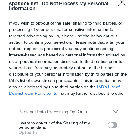
spabook.net -
Do Not Process My Personal
működők közül 27%-a vár vendégforgalom
Information
növekedést az előző év azonos időszakához képest,
míg 48% stagnálást, 25%-uk pedig visszaesést vetít
If you wish to opt-out of the sale, sharing to third parties, or
processing of your personal or sensitive information for
előre. Az egyéb turisztikai szektorban működők 27%-
targeted advertising by us, please use the below opt-out
a vár ügyfélforgalom növekedést az előző év azonos
section to confirm your selection. Please note that after your
időszakához képest, 60%-uk stagnálást
opt-out request is processed you may continue seeing
prognosztizál, míg visszaesést 13% vár. Ez
interest-based ads based on personal information utilized by
us or personal information disclosed to third parties prior to
mindhárom szektorban kedvezőbb kilátást jelez az
your opt-out. You may separately opt-out of the further
előző havinál.
disclosure of your personal information by third parties on the
IAB’s list of downstream participants. This information may
A Turisztikai és Vendéglátó Munkaadók Országos
also be disclosed by us to third parties on the
IAB’s List of
Szövetsége (VIMOSZ) a Magyar Turisztikai Szövetség
Downstream Participants
that may further disclose it to other
third parties.
Alapítvánnyal és a GKI Gazdaságkutató Zrt.-vel
közösen havi gyakorisággal méri a turizmusban a
Please note that this website/app uses one or more Google
Personal Data Processing Opt Outs
services and may gather and store information including but
konjunktúra várható alakulását és publikálja a
not limited to your visit or usage behaviour. You may click to
I want to opt-out of the Sharing of my
Turizmus Konjunktúra Indexet, a piac és a
personal data.
grant or deny consent to Google and its third-party tags to
Opted In
közvélemény számára ezzel biztosítva információt a
use your data for below specified purposes in below Google