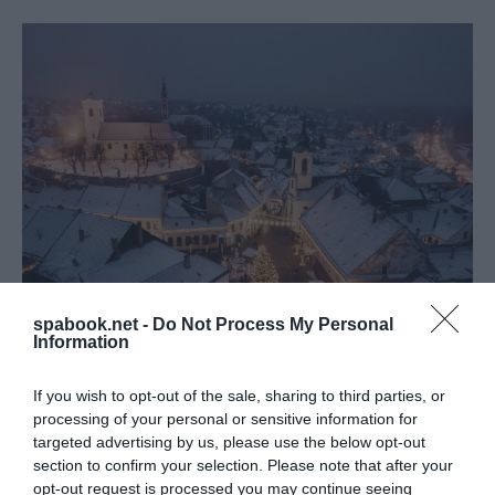
spabook.net -
Do Not Process My Personal
Information
If you wish to opt-out of the sale, sharing to third parties, or
SZÁZNÁL IS TÖBB ADVENTI PROGRAM VÁRJA
processing of your personal or sensitive information for
AZ ÉRDEKLŐDŐKET A TOURINFORM IRODÁK
targeted advertising by us, please use the below opt-out
SZERVEZÉSÉBEN
section to confirm your selection. Please note that after your
írta
Polisor Bettina
opt-out request is processed you may continue seeing