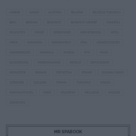
AIRBNB
AJÁNLÓ
AUSZTRIA
BALATON
BELFÖLDI TURIZMUS
BGYH
BOOKING
BUDAPEST
BUDAPEST AIRPORT
EMIRATES
FEJLESZTÉS
FÜRDŐ
GYÓGYFÜRDŐ
HORVÁTORSZÁG
HOTEL
HÍREK
KARANTÉN
KORONAVÍRUS
KÍNA
LÉGIKÖZLEKEDÉS
MAGYARORSZÁG
MAGYARUL
MISKOLC
MTÜ
MÁLTA
OLASZORSZÁG
PROGRAMAJÁNLÓ
REPÜLŐ
REPÜLŐJÁRAT
REPÜLŐTÉR
RYANAIR
STATISZTIKA
STRAND
SZAKMAI CIKKEK
SZPONZOR
SZÁLLODA
TERMÁL
TURIZMUS
UTAZÁS
VAKCINAÚTLEVÉL
VIDEÓ
VÉLEMÉNY
WELLNESS
WIZZAIR
ÚJRANYITÁS
MR SPABOOK