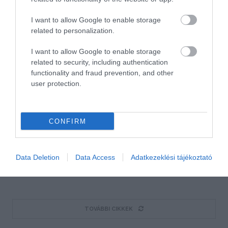
állnak a turizmus és a turisták szolgálatában. Idén
eddig már 1,7 millió alkalommal segítettek a
I want to allow Google to enable storage
hozzájuk fordulóknak. A főszezonban közel 900
related to personalization.
úgynevezett próbavásárlást végzett az MTÜ,
I want to allow Google to enable storage
melyeken átlagosan 85%-os teljesítményt nyújtottak
related to security, including authentication
a tourinformos munkatársak, felülmúlva a korábbi
functionality and fraud prevention, and other
user protection.
évek eredményét.
OLVASS TOVÁBB
CONFIRM
Data Deletion
Data Access
Adatkezeklési tájékoztató
TOVÁBBI CIKKEK