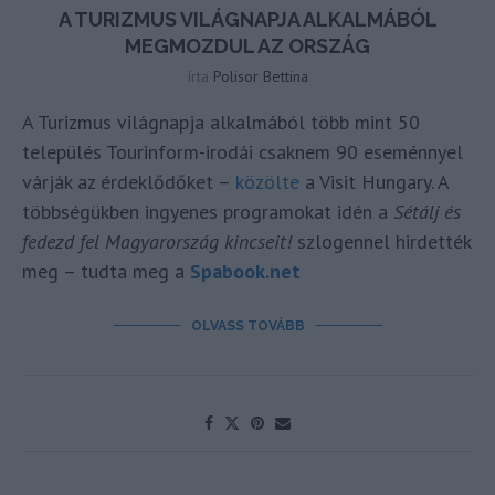
A TURIZMUS VILÁGNAPJA ALKALMÁBÓL
MEGMOZDUL AZ ORSZÁG
írta
Polisor Bettina
A Turizmus világnapja alkalmából több mint 50
település Tourinform-irodái csaknem 90 eseménnyel
várják az érdeklődőket –
közölte
a Visit Hungary. A
többségükben ingyenes programokat idén a
Sétálj és
fedezd fel Magyarország kincseit!
szlogennel hirdették
meg – tudta meg a
Spabook.net
OLVASS TOVÁBB