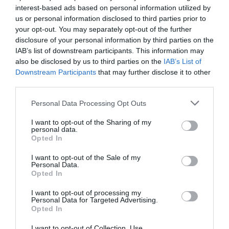
interest-based ads based on personal information utilized by
A Magyar Turisztikai Ügynökség (MTÜ) felhívására
us or personal information disclosed to third parties prior to
41 Tourinform iroda csatlakozott ahhoz a
your opt-out. You may separately opt-out of the further
disclosure of your personal information by third parties on the
kezdeményezéshez, amelynek keretében a négy
IAB’s list of downstream participants. This information may
adventi hétvégén 114 programmal várják az
also be disclosed by us to third parties on the
IAB’s List of
érdeklődőket. Az ünnepi várakozás időszakát
Downstream Participants
that may further disclose it to other
third parties.
országszerte adventi városnézésekkel, tematikus
sétákkal teszik még meghittebbé a Tourinformok.
Please note that this website/app uses one or more Google
Personal Data Processing Opt Outs
services and may gather and store information including but
not limited to your visit or usage behaviour. You may click to
I want to opt-out of the Sharing of my
OLVASS TOVÁBB
personal data.
grant or deny consent to Google and its third-party tags to
Opted In
use your data for below specified purposes in below Google
consent section.
I want to opt-out of the Sale of my
Personal Data.
Opted In
I want to opt-out of processing my
Personal Data for Targeted Advertising.
Opted In
I want to opt-out of Collection, Use,