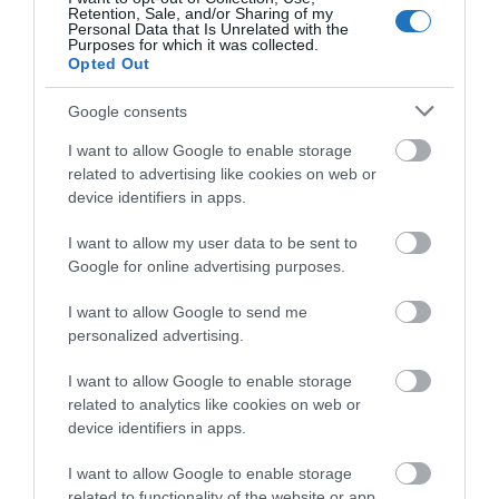
Retention, Sale, and/or Sharing of my
Personal Data that Is Unrelated with the
Purposes for which it was collected.
Opted Out
Google consents
I want to allow Google to enable storage
related to advertising like cookies on web or
device identifiers in apps.
I want to allow my user data to be sent to
Google for online advertising purposes.
KIEMELKEDŐEN TELJESÍTETTEK A
I want to allow Google to send me
personalized advertising.
TOURINFORM IRODÁK
írta
Polisor Bettina
I want to allow Google to enable storage
related to analytics like cookies on web or
Eredményes szezont zártak a Magyar Turisztikai
device identifiers in apps.
Ügynökség (MTÜ) szakmai koordinálásával működő
turisztikai információs irodák, melyek négy évtizede
I want to allow Google to enable storage
related to functionality of the website or app.