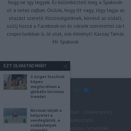
hogy ne így tegyek. Ez különbözteti meg a Spabook-
ot a netes zajban. Örülök, hogy itt vagy, légy tagja az
utazást szerető Közösségünknek, kövesd az oldalt,
szólj hozzá a Facebook-on és várunk szeretettel zárt
csoportunkban is. Jó utat, sok élményt! Kassay Tamás
Mr Spabook
EZT OLVASTAD MÁR?
A Sziget fesztivál
képes
megfordítani a
globális turizmus
trendet
Borúsan látják a
Impresszum
Médiaajánlat
Cookie policy
helyzetet a
Adatkezelési tájékoztató
vendéglátók, a
szálláshelyek
Szerzői jogok, felhasználási feltételek
stagnáló