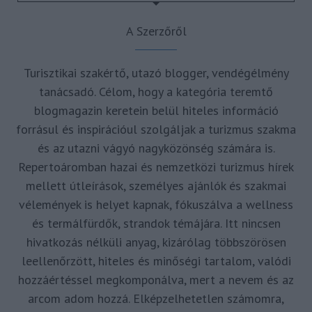
A Szerzőről
Turisztikai szakértő, utazó blogger, vendégélmény
tanácsadó. Célom, hogy a kategória teremtő
blogmagazin keretein belül hiteles információ
forrásul és inspirációul szolgáljak a turizmus szakma
és az utazni vágyó nagyközönség számára is.
Repertoáromban hazai és nemzetközi turizmus hírek
mellett útleírások, személyes ajánlók és szakmai
vélemények is helyet kapnak, fókuszálva a wellness
és termálfürdők, strandok témájára. Itt nincsen
hivatkozás nélküli anyag, kizárólag többszörösen
leellenőrzött, hiteles és minőségi tartalom, valódi
hozzáértéssel megkomponálva, mert a nevem és az
arcom adom hozzá. Elképzelhetetlen számomra,