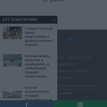
EZT OLVASTAD MÁR?
A Sziget fesztivál
képes
megfordítani a
globális turizmus
trendet
Borúsan látják a
Impresszum
Médiaajánlat
Cookie policy
helyzetet a
Adatkezelési tájékoztató
vendéglátók, a
szálláshelyek
Szerzői jogok, felhasználási feltételek
stagnáló
Hírlevél feliratkozás
várakozással...
@2020 - Minden jog fenntartva. A Spabook.net oldalain található tartalmak
Ezen az
felhasználásához, újraközléséhez a szerző írásbeli hozzájárulása szükséges.
úszóversenyen
All Rights Reserved by
Spabook
Ázsiából
Európába úsznak
VISSZA A LAP TETEJÉRE
a versenyzők