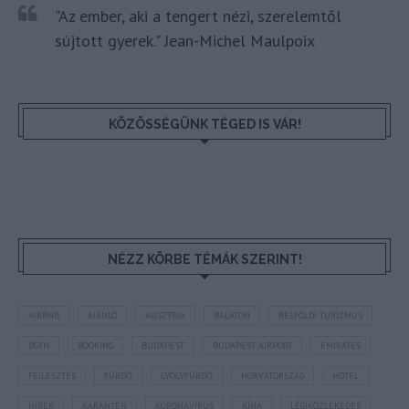
"Az ember, aki a tengert nézi, szerelemtől
sújtott gyerek." Jean-Michel Maulpoix
KÖZÖSSÉGÜNK TÉGED IS VÁR!
NÉZZ KÖRBE TÉMÁK SZERINT!
AIRBNB
AJÁNLÓ
AUSZTRIA
BALATON
BELFÖLDI TURIZMUS
BGYH
BOOKING
BUDAPEST
BUDAPEST AIRPORT
EMIRATES
FEJLESZTÉS
FÜRDŐ
GYÓGYFÜRDŐ
HORVÁTORSZÁG
HOTEL
HÍREK
KARANTÉN
KORONAVÍRUS
KÍNA
LÉGIKÖZLEKEDÉS