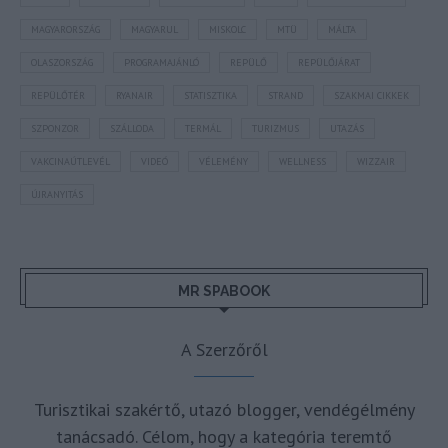
MAGYARORSZÁG
MAGYARUL
MISKOLC
MTÜ
MÁLTA
OLASZORSZÁG
PROGRAMAJÁNLÓ
REPÜLŐ
REPÜLŐJÁRAT
REPÜLŐTÉR
RYANAIR
STATISZTIKA
STRAND
SZAKMAI CIKKEK
SZPONZOR
SZÁLLODA
TERMÁL
TURIZMUS
UTAZÁS
VAKCINAÚTLEVÉL
VIDEÓ
VÉLEMÉNY
WELLNESS
WIZZAIR
ÚJRANYITÁS
MR SPABOOK
A Szerzőről
Turisztikai szakértő, utazó blogger, vendégélmény
tanácsadó. Célom, hogy a kategória teremtő