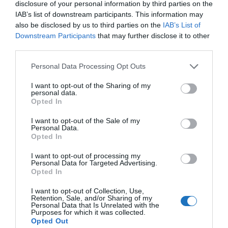
disclosure of your personal information by third parties on the
2024-re” ajánlati listáján
IAB’s list of downstream participants. This information may
also be disclosed by us to third parties on the
IAB’s List of
A neves magazin újságírói azt javasolják olvasóiknak,
Downstream Participants
that may further disclose it to other
hogy látogassanak el Vallettába, Málta fővárosába,
third parties.
mely az UNESCO Világörökség része, és „bástyákból
Please note that this website/app uses one or more Google
Personal Data Processing Opt Outs
valamint katedráliskupolákból álló látképe” – amit a
services and may gather and store information including but
Máltát egykor irányító és uraló többnemzetiségű
not limited to your visit or usage behaviour. You may click to
I want to opt-out of the Sharing of my
personal data.
grant or deny consent to Google and its third-party tags to
lovagrend alakított ki a 16-18. században – egészen
Opted In
use your data for below specified purposes in below Google
különleges. Festői teraszokkal a csillogó vízpart
consent section.
I want to opt-out of the Sale of my
felett, színes faerkélyekkel, amik szinte átnyúlnak a
Personal Data.
Opted In
szűk utcákon, egész évben kellemes időjárással a
város nem csak a filmeseket inspirálja.
I want to opt-out of processing my
Personal Data for Targeted Advertising.
Opted In
I want to opt-out of Collection, Use,
Retention, Sale, and/or Sharing of my
Personal Data that Is Unrelated with the
Purposes for which it was collected.
Opted Out