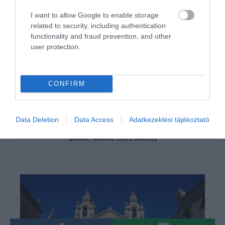
szerepel Valletta, mint az Atacama sivatag Chilében,
I want to allow Google to enable storage
a kanadai Új-Skócia, Sierra Leone vagy épp Sikkim
related to security, including authentication
functionality and fraud prevention, and other
Indiában és még számos másik különleges hely a
user protection.
világban.
CONFIRM
Data Deletion
Data Access
Adatkezeklési tájékoztató