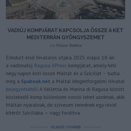
VADIÚJ KOMPJÁRAT KAPCSOLJA ÖSSZE A KÉT
MEDITERRÁN GYÖNGYSZEMET
írta
Polisor Bettina
Elindult első hivatalos útjára 2025. május 18-án
a vadonatúj
Ragusa XPress
kompjárat, amely heti
négy napon köti össze Máltát és a Szicíliát – tudta
meg a
Spabook.net
a Máltai Idegenforgalmi Hivatal
bejegyzéséből
. A Valletta és Marina di Ragusa között
közlekedő komp különösen vonzó lehet azoknak, akik
Máltán nyaralnak, de szívesen tennének egy rövid
kitérőt Szicíliába — vagy fordítva.
OLVASS TOVÁBB