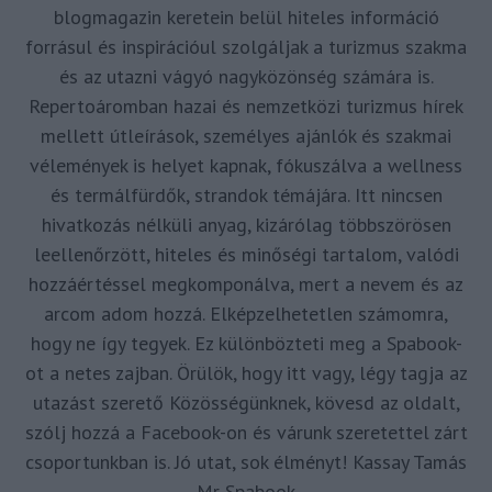
blogmagazin keretein belül hiteles információ
forrásul és inspirációul szolgáljak a turizmus szakma
és az utazni vágyó nagyközönség számára is.
Repertoáromban hazai és nemzetközi turizmus hírek
mellett útleírások, személyes ajánlók és szakmai
vélemények is helyet kapnak, fókuszálva a wellness
és termálfürdők, strandok témájára. Itt nincsen
hivatkozás nélküli anyag, kizárólag többszörösen
leellenőrzött, hiteles és minőségi tartalom, valódi
hozzáértéssel megkomponálva, mert a nevem és az
arcom adom hozzá. Elképzelhetetlen számomra,
hogy ne így tegyek. Ez különbözteti meg a Spabook-
ot a netes zajban. Örülök, hogy itt vagy, légy tagja az
utazást szerető Közösségünknek, kövesd az oldalt,
szólj hozzá a Facebook-on és várunk szeretettel zárt
csoportunkban is. Jó utat, sok élményt! Kassay Tamás
Mr Spabook