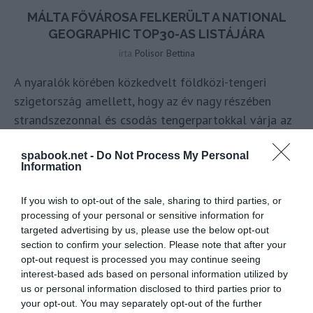
MÁLTA FŐVÁROSA FELKERÜLT A NATIONAL
GEOGRAPHIC TOP30-AS LISTÁJÁRA
írta
Polisor Bettina
A nyaralók körében közkedvelt földközi-tengeri
szigetország amellett, hogy az év nagy részében
strandszezonnal és csodás tengerpartokkal várja az
utazókat, méltán
büszke lehet történelmére, és a
spabook.net -
Do Not Process My Personal
hozzá tartozó szigeteken fellelhető számtalan
Information
természeti szépségre. Most pedig újabb büszkeségre
ad okot, hogy a National Geographic nemrég
If you wish to opt-out of the sale, sharing to third parties, or
megjelent
cikkében
Málta fővárosa, Valletta bekerült
processing of your personal or sensitive information for
targeted advertising by us, please use the below opt-out
a 30 legjobb úti cél közé, amelyeket az utazóknak
section to confirm your selection. Please note that after your
2024-ben mindenképpen érdemes meglátogatniuk.
opt-out request is processed you may continue seeing
interest-based ads based on personal information utilized by
Valletta is szerepel a National
us or personal information disclosed to third parties prior to
Geographic TOP30 „menő úti célok
your opt-out. You may separately opt-out of the further