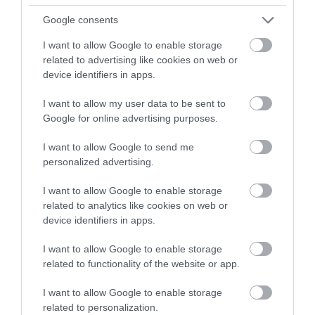
Google consents
I want to allow Google to enable storage
related to advertising like cookies on web or
device identifiers in apps.
I want to allow my user data to be sent to
A turizmus világának inspiráló híreiért
csatlakozz
Google for online advertising purposes.
csoportunkhoz
, és
iratkozz fel hírlevelünkre
!
I want to allow Google to send me
personalized advertising.
A National Geographic ajánlója szerint nem meglepő,
hogy a filmeseket már régóta lenyűgözi és inspirálja
I want to allow Google to enable storage
Valletta: a Gladiátor c. filmet Máltán forgatták,
related to analytics like cookies on web or
device identifiers in apps.
ahogy annak folytatást is, és csakúgy, mint az
eredetinél, Sir Ridley Scott rendező Málta mediterrán
I want to allow Google to enable storage
fényét és aranyszínű szikláit használja vászonként az
related to functionality of the website or app.
ókori Róma és arénáinak újraalkotására.
I want to allow Google to enable storage
related to personalization.
A TOP-listán olyan lenyűgöző helyekkel együtt