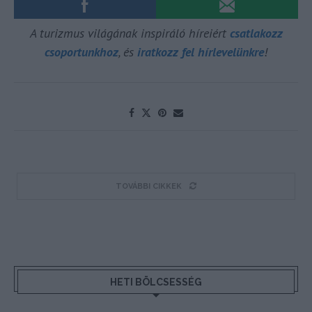
A turizmus világának inspiráló híreiért
csatlakozz
csoportunkhoz
, és
iratkozz fel hírlevelünkre
!
TOVÁBBI CIKKEK
HETI BÖLCSESSÉG