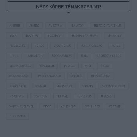
NÉZZ KÖRBE TÉMÁK SZERINT!
AIRBNB
AJÁNLÓ
AUSZTRIA
BALATON
BELFÖLDI TURIZMUS
BGYH
BOOKING
BUDAPEST
BUDAPEST AIRPORT
EMIRATES
FEJLESZTÉS
FÜRDŐ
GYÓGYFÜRDŐ
HORVÁTORSZÁG
HOTEL
HÍREK
KARANTÉN
KORONAVÍRUS
KÍNA
LÉGIKÖZLEKEDÉS
MAGYARORSZÁG
MAGYARUL
MISKOLC
MTÜ
MÁLTA
OLASZORSZÁG
PROGRAMAJÁNLÓ
REPÜLŐ
REPÜLŐJÁRAT
REPÜLŐTÉR
RYANAIR
STATISZTIKA
STRAND
SZAKMAI CIKKEK
SZPONZOR
SZÁLLODA
TERMÁL
TURIZMUS
UTAZÁS
VAKCINAÚTLEVÉL
VIDEÓ
VÉLEMÉNY
WELLNESS
WIZZAIR
ÚJRANYITÁS