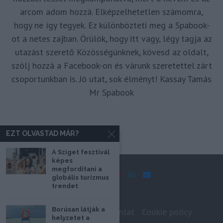
arcom adom hozzá. Elképzelhetetlen számomra,
hogy ne így tegyek. Ez különbözteti meg a Spabook-
ot a netes zajban. Örülök, hogy itt vagy, légy tagja az
utazást szerető Közösségünknek, kövesd az oldalt,
szólj hozzá a Facebook-on és várunk szeretettel zárt
csoportunkban is. Jó utat, sok élményt! Kassay Tamás
Mr Spabook
EZT OLVASTAD MÁR?
A Sziget fesztivál
képes
megfordítani a
globális turizmus
trendet
Borúsan látják a
Impresszum
Médiaajánlat
Cookie policy
helyzetet a