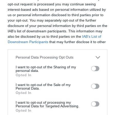
opt-out request is processed you may continue seeing
interest-based ads based on personal information utilized by
us or personal information disclosed to third parties prior to
your opt-out. You may separately opt-out of the further
disclosure of your personal information by third parties on the
IAB’s list of downstream participants. This information may
also be disclosed by us to third parties on the
IAB’s List of
Downstream Participants
that may further disclose it to other
third parties.
Please note that this website/app uses one or more Google
Personal Data Processing Opt Outs
services and may gather and store information including but
not limited to your visit or usage behaviour. You may click to
I want to opt-out of the Sharing of my
personal data.
grant or deny consent to Google and its third-party tags to
Opted In
use your data for below specified purposes in below Google
consent section.
I want to opt-out of the Sale of my
Personal Data.
Opted In
ÚTON: AZ ÚTON-LÉTET JÁRJA KÖRÜL A 3.
I want to opt-out of processing my
ZARÁNDOK AKADÉMIA AZ IDÉN 800 ÉVES
Personal Data for Targeted Advertising.
PANNONHALMÁN
Opted In