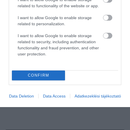
TOVÁBBI CIKKEK
related to functionality of the website or app.
I want to allow Google to enable storage
related to personalization.
I want to allow Google to enable storage
HETI BÖLCSESSÉG
related to security, including authentication
functionality and fraud prevention, and other
user protection.
"Az ember, aki a tengert nézi, szerelemtől
sújtott gyerek." Jean-Michel Maulpoix
CONFIRM
KÖZÖSSÉGÜNK TÉGED IS VÁR!
Data Deletion
Data Access
Adatkezeklési tájékoztató