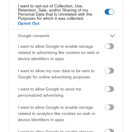
írta
Kassay Tamás
I want to opt-out of Collection, Use,
Retention, Sale, and/or Sharing of my
2024. február 2-3-ára, újabb szakrális-spirituális
Personal Data that Is Unrelated with the
Purposes for which it was collected.
látogatómenedzsment műhelytalálkozóra hívja és
Opted Out
várja a szakmai és egyházi szereplőket, a
Google consents
desztinációk látogatómenedzsmentjében érintett
kollégákat, illetve zarándokút-állomások és
I want to allow Google to enable storage
related to advertising like cookies on web or
útvonalak üzemeltetőit, valamint utazásszervezőket
device identifiers in apps.
a harmadik
Zarándok Akadémia
.
I want to allow my user data to be sent to
Google for online advertising purposes.
OLVASS TOVÁBB
I want to allow Google to send me
personalized advertising.
I want to allow Google to enable storage
related to analytics like cookies on web or
device identifiers in apps.
I want to allow Google to enable storage