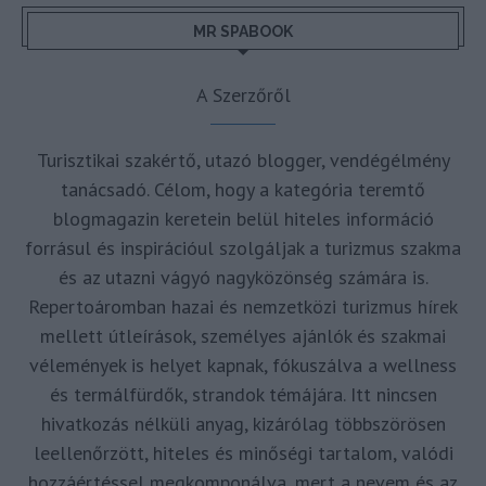
MR SPABOOK
A Szerzőről
Turisztikai szakértő, utazó blogger, vendégélmény
tanácsadó. Célom, hogy a kategória teremtő
blogmagazin keretein belül hiteles információ
forrásul és inspirációul szolgáljak a turizmus szakma
és az utazni vágyó nagyközönség számára is.
Repertoáromban hazai és nemzetközi turizmus hírek
mellett útleírások, személyes ajánlók és szakmai
vélemények is helyet kapnak, fókuszálva a wellness
és termálfürdők, strandok témájára. Itt nincsen
hivatkozás nélküli anyag, kizárólag többszörösen
leellenőrzött, hiteles és minőségi tartalom, valódi
hozzáértéssel megkomponálva, mert a nevem és az