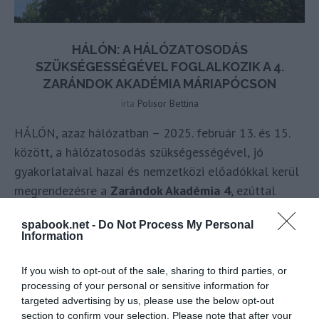
HÁLÓN: A HÁLÓZATOSODÁS
SZÜKSÉGESSÉGÉVEL FOGLALKOZIK A 4.
ZARÁNDOK AKADÉMIA MÁRIAPÓCSON
írta
Polisor Bettina
HÁLÓN, azaz hálózatban – 2025. február 13. és 15.
között, a hálózatosodás szükségességével, jó
gyakorlataival hazai és nemzetközi előadókkal kerül
megrendezésre a
Zarándok Akadémia 4
, ezúttal
újabb nemzeti kegyhelyünkön, Máriapócson.
spabook.net -
Do Not Process My Personal
Information
OLVASS TOVÁBB
If you wish to opt-out of the sale, sharing to third parties, or
processing of your personal or sensitive information for
targeted advertising by us, please use the below opt-out
section to confirm your selection. Please note that after your