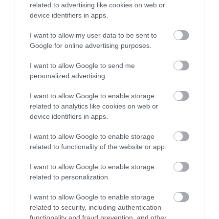
related to advertising like cookies on web or
device identifiers in apps.
Ebben az új, kibővített beruházási migrációs
I want to allow my user data to be sent to
Google for online advertising purposes.
programban az előírt 30 millió hongkongi dollár egy
részét vagy egészét legalább 50 millió hongkongi
I want to allow Google to send me
dollár értékű lakóingatlanokba is be lehetne majd
personalized advertising.
fektetni.
I want to allow Google to enable storage
related to analytics like cookies on web or
Lee ígéretet tett arra is, hogy a várost a
device identifiers in apps.
felsőoktatás egyik nemzetközi központjává teszik,
ösztöndíjakat kínálnak a külföldi diákoknak, és
I want to allow Google to enable storage
related to functionality of the website or app.
lépéseket tesznek az olyan piacok fejlesztésére, mint
az idősgondozás, a magánrepülőgépek
I want to allow Google to enable storage
közlekedtetése és a drónok használata.
related to personalization.
I want to allow Google to enable storage
Megosztás
related to security, including authentication
functionality and fraud prevention, and other