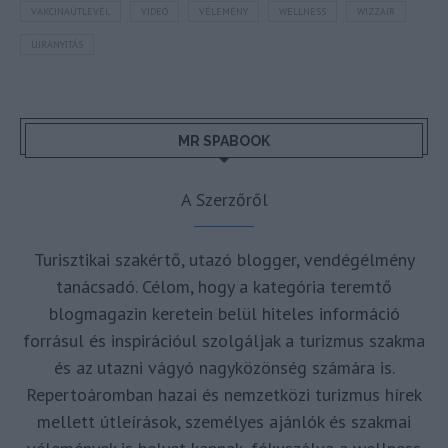
VAKCINAÚTLEVÉL
VIDEÓ
VÉLEMÉNY
WELLNESS
WIZZAIR
ÚJRANYITÁS
MR SPABOOK
A Szerzőről
Turisztikai szakértő, utazó blogger, vendégélmény
tanácsadó. Célom, hogy a kategória teremtő
blogmagazin keretein belül hiteles információ
forrásul és inspirációul szolgáljak a turizmus szakma
és az utazni vágyó nagyközönség számára is.
Repertoáromban hazai és nemzetközi turizmus hírek
mellett útleírások, személyes ajánlók és szakmai