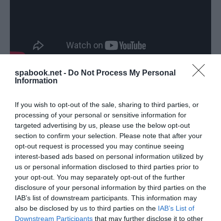
A turizmus világának híreiért
csatlakozz csoportunkhoz
,
spabook.net -
Do Not Process My Personal
Information
kövess
Instán
és
TikTok
-on is,
iratkozz fel hírlevelünkre
!
Beszélt arról, hogy még több tehetős bevándorlót
If you wish to opt-out of the sale, sharing to third parties, or
processing of your personal or sensitive information for
szeretnének a városba vonzani, ezért
targeted advertising by us, please use the below opt-out
felülvizsgáltatták a jelenlegi rendszert, amelyben
section to confirm your selection. Please note that after your
azok a külföldiek kaphatnak tartózkodási engedélyt,
opt-out request is processed you may continue seeing
interest-based ads based on personal information utilized by
akik legalább 30 millió hongkongi dollárt (1,4
us or personal information disclosed to third parties prior to
milliárd forint) fektetnek be meghatározott
your opt-out. You may separately opt-out of the further
szektorokban.
disclosure of your personal information by third parties on the
IAB’s list of downstream participants. This information may
also be disclosed by us to third parties on the
IAB’s List of
Downstream Participants
that may further disclose it to other