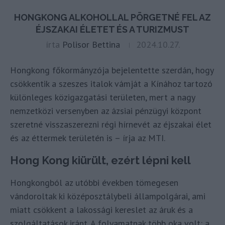
HONGKONG ALKOHOLLAL PÖRGETNÉ FEL AZ
ÉJSZAKAI ÉLETET ÉS A TURIZMUST
írta
Polisor Bettina
2024.10.27.
Hongkong főkormányzója bejelentette szerdán, hogy
csökkentik a szeszes italok vámját a Kínához tartozó
különleges közigazgatási területen, mert a nagy
nemzetközi versenyben az ázsiai pénzügyi központ
szeretné visszaszerezni régi hírnevét az éjszakai élet
és az éttermek területén is – írja az MTI.
Hong Kong kiürült, ezért lépni kell
Hongkongból az utóbbi években tömegesen
vándoroltak ki középosztálybeli állampolgárai, ami
miatt csökkent a lakossági kereslet az áruk és a
szolgáltatások iránt. A folyamatnak több oka volt: a