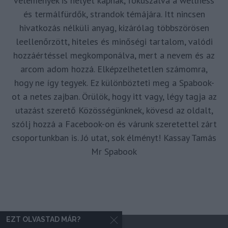
vélemények is helyet kapnak, fókuszálva a wellness
és termálfürdők, strandok témájára. Itt nincsen
hivatkozás nélküli anyag, kizárólag többszörösen
leellenőrzött, hiteles és minőségi tartalom, valódi
hozzáértéssel megkomponálva, mert a nevem és az
arcom adom hozzá. Elképzelhetetlen számomra,
hogy ne így tegyek. Ez különbözteti meg a Spabook-
ot a netes zajban. Örülök, hogy itt vagy, légy tagja az
utazást szerető Közösségünknek, kövesd az oldalt,
szólj hozzá a Facebook-on és várunk szeretettel zárt
csoportunkban is. Jó utat, sok élményt! Kassay Tamás
Mr Spabook
EZT OLVASTAD MÁR?