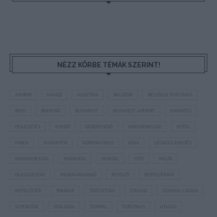
NÉZZ KÖRBE TÉMÁK SZERINT!
AIRBNB
AJÁNLÓ
AUSZTRIA
BALATON
BELFÖLDI TURIZMUS
BGYH
BOOKING
BUDAPEST
BUDAPEST AIRPORT
EMIRATES
FEJLESZTÉS
FÜRDŐ
GYÓGYFÜRDŐ
HORVÁTORSZÁG
HOTEL
HÍREK
KARANTÉN
KORONAVÍRUS
KÍNA
LÉGIKÖZLEKEDÉS
MAGYARORSZÁG
MAGYARUL
MISKOLC
MTÜ
MÁLTA
OLASZORSZÁG
PROGRAMAJÁNLÓ
REPÜLŐ
REPÜLŐJÁRAT
REPÜLŐTÉR
RYANAIR
STATISZTIKA
STRAND
SZAKMAI CIKKEK
SZPONZOR
SZÁLLODA
TERMÁL
TURIZMUS
UTAZÁS