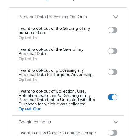
third parties.
Please note that this website/app uses one or more Google
Personal Data Processing Opt Outs
services and may gather and store information including but
not limited to your visit or usage behaviour. You may click to
I want to opt-out of the Sharing of my
personal data.
grant or deny consent to Google and its third-party tags to
Opted In
use your data for below specified purposes in below Google
consent section.
I want to opt-out of the Sale of my
Personal Data.
Opted In
I want to opt-out of processing my
Personal Data for Targeted Advertising.
Opted In
I want to opt-out of Collection, Use,
Retention, Sale, and/or Sharing of my
Personal Data that Is Unrelated with the
Purposes for which it was collected.
Opted Out
Google consents
I want to allow Google to enable storage