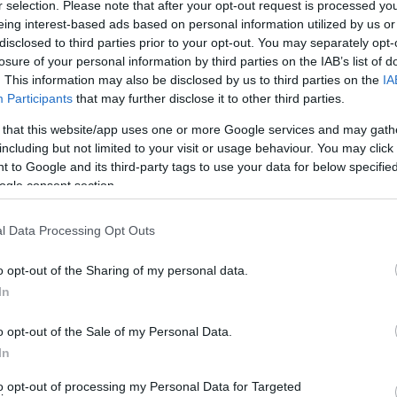
lasztunk, annál magasabb lesz a klímaadó összege,
r selection. Please note that after your opt-out request is processed y
eing interest-based ads based on personal information utilized by us or
t a nyári nyaralás drágább lesz, mint egy téli
disclosed to third parties prior to your opt-out. You may separately opt-
maadó bevezetésével együtt eltörlésre kerül a
losure of your personal information by third parties on the IAB’s list of
. This information may also be disclosed by us to third parties on the
IA
Participants
that may further disclose it to other third parties.
 that this website/app uses one or more Google services and may gath
including but not limited to your visit or usage behaviour. You may click 
 to Google and its third-party tags to use your data for below specifi
ogle consent section.
l Data Processing Opt Outs
o opt-out of the Sharing of my personal data.
In
o opt-out of the Sale of my Personal Data.
In
to opt-out of processing my Personal Data for Targeted