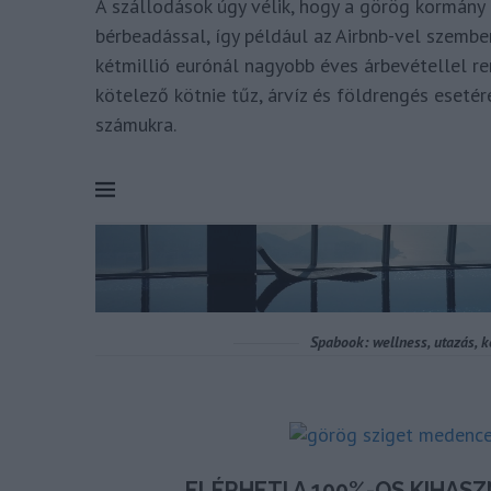
A szállodások úgy vélik, hogy a görög kormány 
bérbeadással, így például az Airbnb-vel szembe
kétmillió eurónál nagyobb éves árbevétellel re
kötelező kötnie tűz, árvíz és földrengés esetér
számukra.