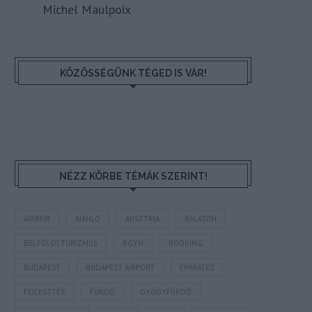
Michel Maulpoix
KÖZÖSSÉGÜNK TÉGED IS VÁR!
NÉZZ KÖRBE TÉMÁK SZERINT!
AIRBNB
AJÁNLÓ
AUSZTRIA
BALATON
BELFÖLDI TURIZMUS
BGYH
BOOKING
BUDAPEST
BUDAPEST AIRPORT
EMIRATES
FEJLESZTÉS
FÜRDŐ
GYÓGYFÜRDŐ