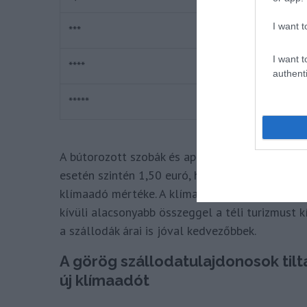
I want t
***
3 EUR/éj
I want t
****
7 EUR/éj
authenti
*****
10 EUR/éj
A bútorozott szobák és apartmanok esetében 1,5
esetén szintén 1,50 euró, ha pedig a rövid távra
klímaadó mértéke. A klímaadó novembertől febr
kívüli alacsonyabb összeggel a téli turizmust
a szállodák árai is jóval kedvezőbbek.
A görög szállodatulajdonosok til
új klímaadót