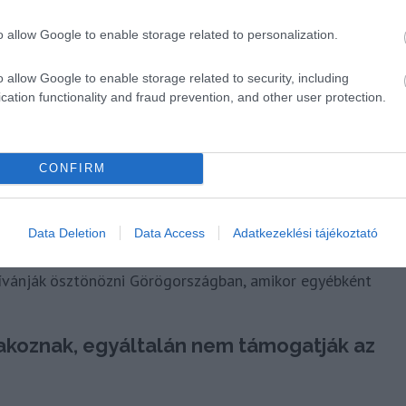
o allow Google to enable storage related to personalization.
1 EUR/éj
o allow Google to enable storage related to security, including
2 EUR/éj
cation functionality and fraud prevention, and other user protection.
4 EUR/éj
CONFIRM
 euró, a rövid távra bérelt szobák vagy lakások
 bérelt ingatlan családi ház vagy villa, 10 euró a
Data Deletion
Data Access
Adatkezeklési tájékoztató
uárig 0,5 és 4 euró között alakul – a főszezonon
 kívánják ösztönözni Görögországban, amikor egyébként
takoznak, egyáltalán nem támogatják az