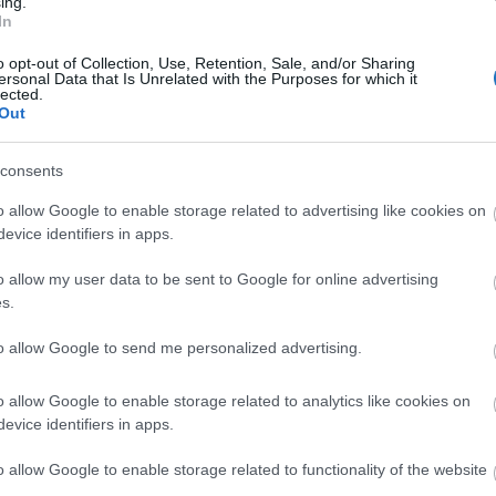
ing.
In
ben a klímaadót a rövid távra bérelt
o opt-out of Collection, Use, Retention, Sale, and/or Sharing
zetni
ersonal Data that Is Unrelated with the Purposes for which it
lected.
Out
ként kerül felszámításra, és a díj március és október
lodák esetében 1,50 eurót kell fizetni a főszezonban,
consents
rtéke már 3 euró. A négycsillagos szállodákban napi
o allow Google to enable storage related to advertising like cookies on
g 10 eurót szükséges megfizetnie a vendégeknek. A
evice identifiers in apps.
lázatos formában is:
o allow my user data to be sent to Google for online advertising
s.
r
november – február
to allow Google to send me personalized advertising.
0,5 EUR/éj
o allow Google to enable storage related to analytics like cookies on
evice identifiers in apps.
4 EUR/éj
o allow Google to enable storage related to functionality of the website
0,5 EUR/éj