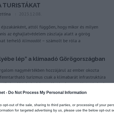
A TURISTÁKAT
ettina
2023.12.08.
 éjszakánként, attól függően, hogy mikor és milyen
anis az éghajlatvédelem zászlaja alatt a görög
ákat terhelő
klímaadót
– számolt be róla a
elyébe lép” a klímaadó Görögországban
orgalom nagymértékben hozzájárul az ember okozta
fenntartható turizmus csak a klímabarát infrastruktúra
isztikai szálláshelyek használatának megadóztatásával
et -
Do Not Process My Personal Information
gy és legfeljebb hat euró között alakul majd, annak
to opt-out of the sale, sharing to third parties, or processing of your per
a szállásadó határozza meg, hanem a kormány.
formation for targeted advertising by us, please use the below opt-out s