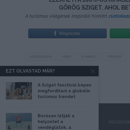
A turizmus világának inspiráló híreiért
csatlakoz
Megosztás
GÖRÖGORSZÁG
HÍREK
KLÍMAADÓ
TURIZMUS
EZT OLVASTAD MÁR?
A Sziget fesztivál képes
megfordítani a globális
turizmus trendet
Borúsan látják a
helyzetet a
FACEBOO
vendéglátók, a