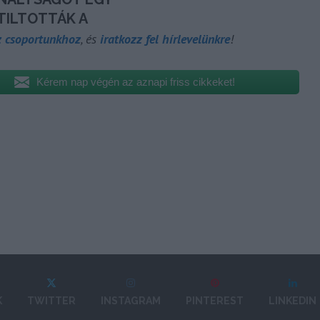
z csoportunkhoz
, és
iratkozz fel hírlevelünkre
!
Kérem nap végén az aznapi friss cikkeket!
K
TWITTER
INSTAGRAM
PINTEREST
LINKEDIN