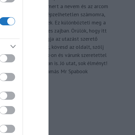
megkomponálva, mert a nevem és az arcom
adom hozzá. Elképzelhetetlen számomra,
hogy ne így tegyek. Ez különbözteti meg a
Spabook-ot a netes zajban. Örülök, hogy itt
vagy, légy tagja az utazást szerető
Közösségünknek, kövesd az oldalt, szólj
hozzá a Facebook-on és várunk szeretettel
zárt csoportunkban is. Jó utat, sok élményt!
Kassay Tamás Mr Spabook