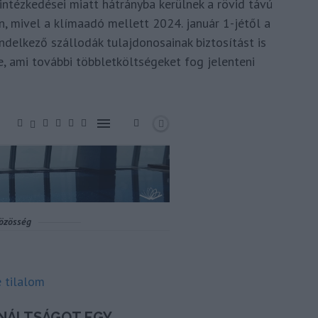
intézkedései miatt hátrányba kerülnek a rövid távú
n, mivel a klímaadó mellett 2024. január 1-jétől a
ndelkező szállodák tulajdonosainak biztosítást is
e, ami további többletköltségeket fog jelenteni