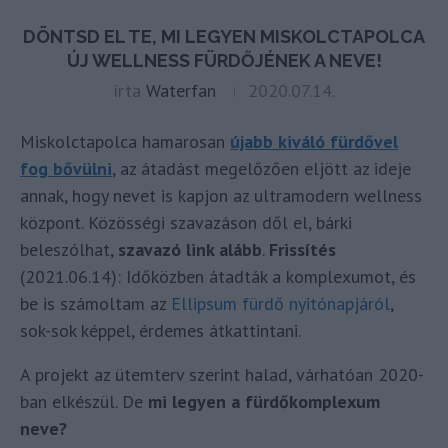
DÖNTSD EL TE, MI LEGYEN MISKOLCTAPOLCA
ÚJ WELLNESS FÜRDŐJÉNEK A NEVE!
írta
Waterfan
2020.07.14.
Miskolctapolca hamarosan
újabb kiváló fürdővel
fog bővülni
, az átadást megelőzően eljött az ideje
annak, hogy nevet is kapjon az ultramodern wellness
központ. Közösségi szavazáson dől el, bárki
beleszólhat,
szavazó link alább
.
Frissítés
(2021.06.14): Időközben átadták a komplexumot, és
be is számoltam az
Ellipsum fürdő nyitónapjáról
,
sok-sok képpel, érdemes átkattintani.
A projekt az ütemterv szerint halad, várhatóan 2020-
ban elkészül. De
mi legyen a fürdőkomplexum
neve?