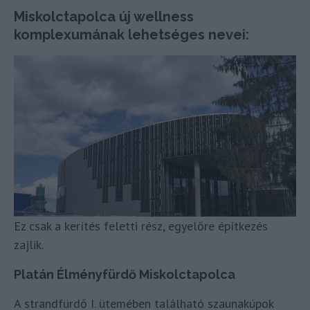
Miskolctapolca új wellness
komplexumának lehetséges nevei:
Ez csak a kerítés feletti rész, egyelőre építkezés
zajlik.
Platán Élményfürdő Miskolctapolca
A strandfürdő I. ütemében található szaunakúpok