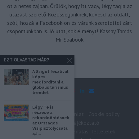
ot a netes zajban. Örülök, hogy itt vagy, légy tagja az
utazást szerető Közösségünknek, kövesd az oldalt,
szólj hozzá a Facebook-on és várunk szeretettel zárt
csoportunkban is. Jó utat, sok élményt! Kassay Tamás
Mr Spabook
EZT OLVASTAD MÁR?
A Sziget fesztivál
képes
megfordítani a
globális turizmus
trendet
Légy Te is
részese a
Impresszum
Médiaajánlat
Cookie policy
rekorddöntésnek
Adatkezelési tájékoztató
az Országos
Vízipisztolycsata
Szerzői jogok, felhasználási feltételek
42...