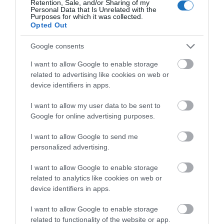
Retention, Sale, and/or Sharing of my
döntsenek Miskolctapolca új fürdőjének nevéről.
Personal Data that Is Unrelated with the
Purposes for which it was collected.
Ennek érdekében a
Miskolci Napló
nevű helyi
Opted Out
újságban, valamint az interneten tettek közzé
Google consents
szavazólapokat.
I want to allow Google to enable storage
Az újságban megjelent szavazólapot a
Polgármesteri
related to advertising like cookies on web or
Hivatal
Ügyfélszolgálatán található urnába kell
device identifiers in apps.
bedobni, avagy online legkésőbb július 20-a éjfélig
I want to allow my user data to be sent to
lehet szavazni.
Google for online advertising purposes.
ONLINE SZAVAZÓLAP itt tölthető ki
I want to allow Google to send me
personalized advertising.
Csatlakozz wellness-utazós
csoportunk
h
o
z
is, ahol
elsőként értesülhetsz fürdős eseményekről sok-sok
I want to allow Google to enable storage
related to analytics like cookies on web or
külföldi és belföldi utazós témával együtt, vagy
device identifiers in apps.
iratkozz fel a hírlevélre.
I want to allow Google to enable storage
Fürdőbaráti üdvözlettel,
related to functionality of the website or app.