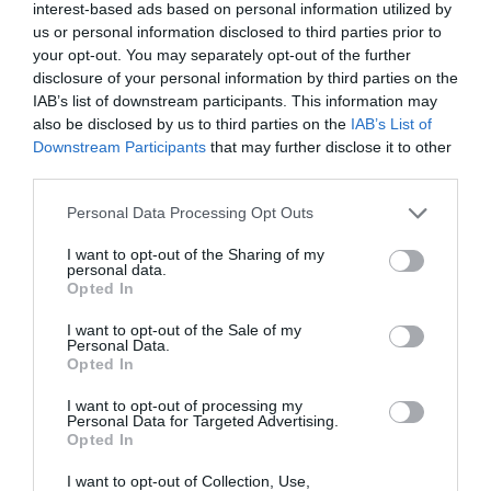
interest-based ads based on personal information utilized by
Az új fürdőkomplexum a 2015-től üzemelő I. ütem
us or personal information disclosed to third parties prior to
szerves részeként épül, melyet Miskolctapolcai
your opt-out. You may separately opt-out of the further
disclosure of your personal information by third parties on the
Strandfürdő néven ismernek a helyiek és a városba
IAB’s list of downstream participants. This information may
látogató turisták. A névötlet egyszerű, a jelenlegi és
also be disclosed by us to third parties on the
IAB’s List of
megszokott elnevezéshez párosult az élmény szó. Az
Downstream Participants
that may further disclose it to other
új fürdő a legmodernebb nyugat-európai trendeket
third parties.
követi, a jelenleg elérhető legkorszerűbb
Please note that this website/app uses one or more Google
Personal Data Processing Opt Outs
fürdőtechnikával felszerelt, szolgáltatásai pedig
services and may gather and store information including but
not limited to your visit or usage behaviour. You may click to
I want to opt-out of the Sharing of my
garantáltan gondoskodnak majd a felhőtlen
personal data.
grant or deny consent to Google and its third-party tags to
élmények megszerzéséről.
Opted In
use your data for below specified purposes in below Google
consent section.
I want to opt-out of the Sale of my
Szavazás a Miskolctapolcai wellness
Personal Data.
Opted In
fürdő nevéről
I want to opt-out of processing my
Miskolc Megyei Jogú Város
Önkormányzata
Personal Data for Targeted Advertising.
Opted In
társadalmi egyeztetés keretében, elsősorban a helyi
lakosok véleményét kéri abban, hogy közösen
I want to opt-out of Collection, Use,