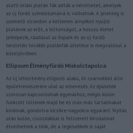
alatti óriási platán fák adták a névötletet, amelyek
az új fürdő szimbólumaivá is válhatnak. A jelenleg is
üzemelő strandon a kellemes árnyékot nyújtó
platánok az erőt, a biztonságot, a hosszú életet
jelképezik, ráadásul az őspark és az új fürdő
területén további platánfák ültetése is megvalósul a
közeljövőben.
Ellipsum Élményfürdő Miskolctapolca
Az új létesítmény ellipszis alakú, öt csarnokból álló
épületrendszerére utal az elnevezés. Az épületek
szorosan kapcsolódnak egymáshoz, mégis külön
funkciót töltenek majd be és más-más tartalmakat
kínálnak, gondolva kicsikre-nagyokra egyaránt. Nyitás
után külön, csúszdákkal is felszerelt birodalmat
élvezhetnek a tinik, de a legkisebbek is saját