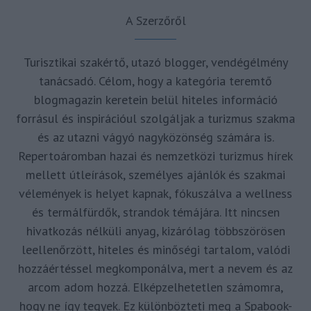
A Szerzőről
Turisztikai szakértő, utazó blogger, vendégélmény
tanácsadó. Célom, hogy a kategória teremtő
blogmagazin keretein belül hiteles információ
forrásul és inspirációul szolgáljak a turizmus szakma
és az utazni vágyó nagyközönség számára is.
Repertoáromban hazai és nemzetközi turizmus hírek
mellett útleírások, személyes ajánlók és szakmai
vélemények is helyet kapnak, fókuszálva a wellness
és termálfürdők, strandok témájára. Itt nincsen
hivatkozás nélküli anyag, kizárólag többszörösen
leellenőrzött, hiteles és minőségi tartalom, valódi
hozzáértéssel megkomponálva, mert a nevem és az
arcom adom hozzá. Elképzelhetetlen számomra,
hogy ne így tegyek. Ez különbözteti meg a Spabook-