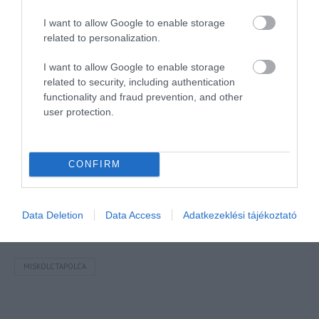
Mr Spabook
I want to allow Google to enable storage
forrás:
minap.hu
related to personalization.
kép:
miskolc.hu
I want to allow Google to enable storage
Támogatásoddal
hozzájárulhatsz, hogy további
related to security, including authentication
hasznos és egyre minőségibb tartalmakat tehessek
functionality and fraud prevention, and other
user protection.
közzé. Hálás köszönet érte, ha méltónak találod rá a
Spabook-ot!
CONFIRM
Megosztás
Kérem nap végén az aznapi friss cikkeket!
Data Deletion
Data Access
Adatkezeklési tájékoztató
MISKOLCTAPOLCA