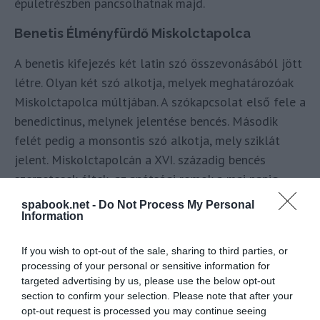
épületrészben pancsolhatnak majd.
Benetis Élményfürdő Miskolctapolca
A benetis kifejezés két latin szó összevonásából jött
létre. Olyan két szó alkotja, melyek meghatározóak
Miskolctapolca múltjában. A szókapcsolat első fele a
benedictinus, melynek jelentése bencés. Második
felét pedig a monsontis szó alkotja, mely sziklát
jelent. Miskolctapolcán a XVI. századig bencés
szerzetesek éltek, az apátsági romok a mai napig
látogathatók a Pazár István sétány mellett. A szikla
spabook.net -
Do Not Process My Personal
szó egyrészt utalhat a Jézus Szíve Sziklakápolnára,
Information
másrészt köthető a nagy hírnévnek örvendő
If you wish to opt-out of the sale, sharing to third parties, or
Barlangfürdőhöz is, melynek üregeit a víz évezredek
processing of your personal or sensitive information for
alatt vájta ki a mészkősziklából.
targeted advertising by us, please use the below opt-out
section to confirm your selection. Please note that after your
Miskolctapolcai Élmény- és Strandfürdő
opt-out request is processed you may continue seeing