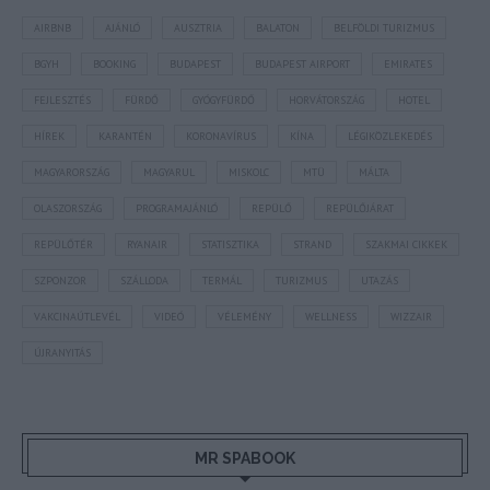
AIRBNB
AJÁNLÓ
AUSZTRIA
BALATON
BELFÖLDI TURIZMUS
BGYH
BOOKING
BUDAPEST
BUDAPEST AIRPORT
EMIRATES
FEJLESZTÉS
FÜRDŐ
GYÓGYFÜRDŐ
HORVÁTORSZÁG
HOTEL
HÍREK
KARANTÉN
KORONAVÍRUS
KÍNA
LÉGIKÖZLEKEDÉS
MAGYARORSZÁG
MAGYARUL
MISKOLC
MTÜ
MÁLTA
OLASZORSZÁG
PROGRAMAJÁNLÓ
REPÜLŐ
REPÜLŐJÁRAT
REPÜLŐTÉR
RYANAIR
STATISZTIKA
STRAND
SZAKMAI CIKKEK
SZPONZOR
SZÁLLODA
TERMÁL
TURIZMUS
UTAZÁS
VAKCINAÚTLEVÉL
VIDEÓ
VÉLEMÉNY
WELLNESS
WIZZAIR
ÚJRANYITÁS
MR SPABOOK