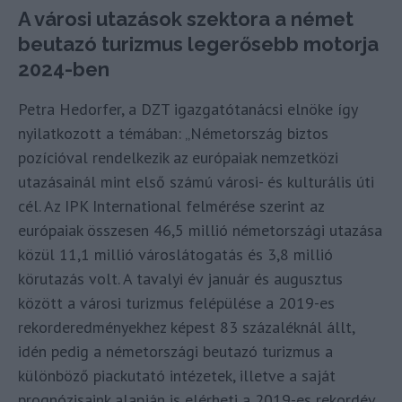
A városi utazások szektora a német
beutazó turizmus legerősebb motorja
2024-ben
Petra Hedorfer, a DZT igazgatótanácsi elnöke így
nyilatkozott a témában: „Németország biztos
pozícióval rendelkezik az európaiak nemzetközi
utazásainál mint első számú városi- és kulturális úti
cél. Az IPK International felmérése szerint az
európaiak összesen 46,5 millió németországi utazása
közül 11,1 millió városlátogatás és 3,8 millió
körutazás volt. A tavalyi év január és augusztus
között a városi turizmus felépülése a 2019-es
rekorderedményekhez képest 83 százaléknál állt,
idén pedig a németországi beutazó turizmus a
különböző piackutató intézetek, illetve a saját
prognózisaink alapján is elérheti a 2019-es rekordév