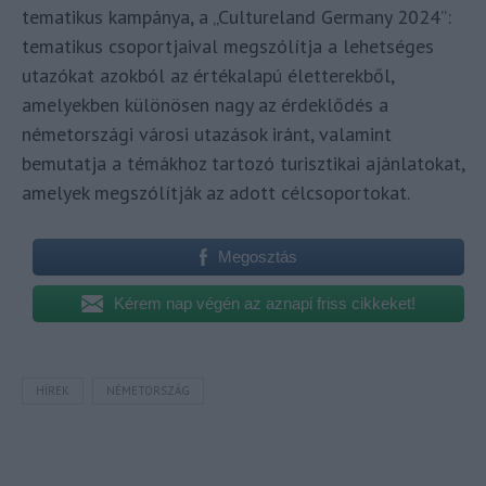
tematikus kampánya, a „Cultureland Germany 2024”:
tematikus csoportjaival megszólítja a lehetséges
utazókat azokból az értékalapú életterekből,
amelyekben különösen nagy az érdeklődés a
németországi városi utazások iránt, valamint
bemutatja a témákhoz tartozó turisztikai ajánlatokat,
amelyek megszólítják az adott célcsoportokat.
Megosztás
Kérem nap végén az aznapi friss cikkeket!
HÍREK
NÉMETORSZÁG