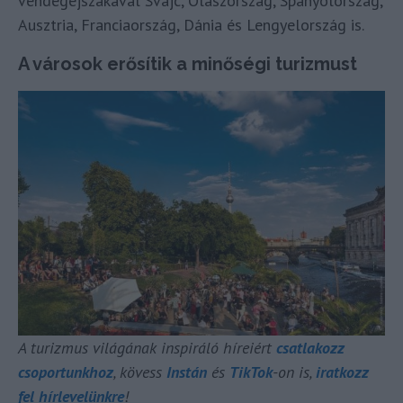
vendégéjszakával Svájc, Olaszország, Spanyolország,
Ausztria, Franciaország, Dánia és Lengyelország is.
A városok erősítik a minőségi turizmust
A turizmus világának inspiráló híreiért
csatlakozz
csoportunkhoz
, kövess
Instán
és
TikTok
-on is,
iratkozz
fel hírlevelünkre
!