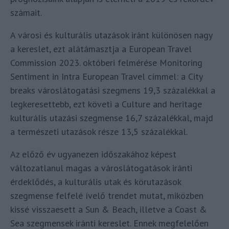
számait.
A városi és kulturális utazások iránt különösen nagy
a kereslet, ezt alátámasztja a European Travel
Commission 2023. októberi felmérése Monitoring
Sentiment in Intra European Travel címmel: a City
breaks városlátogatási szegmens 19,3 százalékkal a
legkeresettebb, ezt követi a Culture and heritage
kulturális utazási szegmense 16,7 százalékkal, majd
a természeti utazások része 13,5 százalékkal.
Az előző év ugyanezen időszakához képest
változatlanul magas a városlátogatások iránti
érdeklődés, a kulturális utak és körutazások
szegmense felfelé ívelő trendet mutat, miközben
kissé visszaesett a Sun & Beach, illetve a Coast &
Sea szegmensek iránti kereslet. Ennek megfelelően