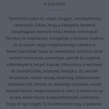
A Szerzőről
Turisztikai szakértő, utazó blogger, vendégélmény
tanácsadó. Célom, hogy a kategória teremtő
blogmagazin keretein belül hiteles információ
forrásul és inspirációul szolgáljak a turizmus szakma
és az utazni vágyó nagyközönség számára is.
Repertoáromban hazai és nemzetközi turizmus hírek
mellett útleírások, személyes ajánlók és szakmai
vélemények is helyet kapnak, fókuszálva a wellness
és termálfürdők, strandok témájára. Itt nincsen
hivatkozás nélküli anyag, kizárólag többszörösen
leellenőrzött, hiteles és minőségi tartalom, valódi
hozzáértéssel megkomponálva, mert a nevem és az
arcom adom hozzá. Elképzelhetetlen számomra,
hogy ne így tegyek. Ez különbözteti meg a Spabook-