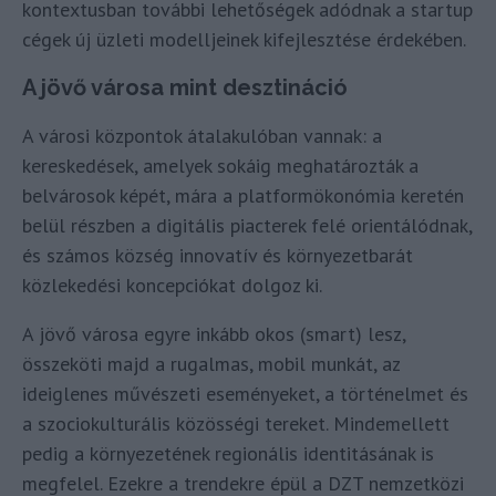
kontextusban további lehetőségek adódnak a startup
cégek új üzleti modelljeinek kifejlesztése érdekében.
A jövő városa mint desztináció
A városi központok átalakulóban vannak: a
kereskedések, amelyek sokáig meghatározták a
belvárosok képét, mára a platformökonómia keretén
belül részben a digitális piacterek felé orientálódnak,
és számos község innovatív és környezetbarát
közlekedési koncepciókat dolgoz ki.
A jövő városa egyre inkább okos (smart) lesz,
összeköti majd a rugalmas, mobil munkát, az
ideiglenes művészeti eseményeket, a történelmet és
a szociokulturális közösségi tereket. Mindemellett
pedig a környezetének regionális identitásának is
megfelel. Ezekre a trendekre épül a DZT nemzetközi