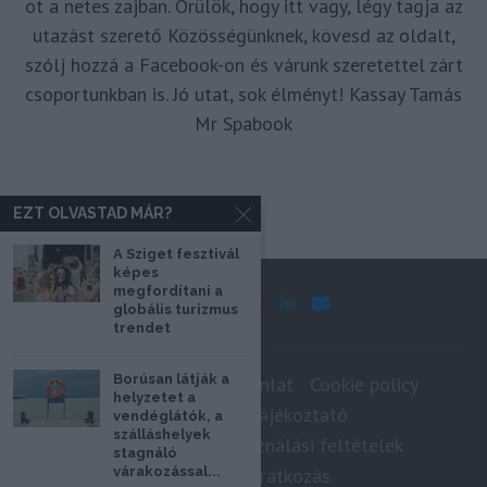
ot a netes zajban. Örülök, hogy itt vagy, légy tagja az
utazást szerető Közösségünknek, kövesd az oldalt,
szólj hozzá a Facebook-on és várunk szeretettel zárt
csoportunkban is. Jó utat, sok élményt! Kassay Tamás
Mr Spabook
EZT OLVASTAD MÁR?
A Sziget fesztivál
képes
megfordítani a
globális turizmus
trendet
Borúsan látják a
Impresszum
Médiaajánlat
Cookie policy
helyzetet a
Adatkezelési tájékoztató
vendéglátók, a
szálláshelyek
Szerzői jogok, felhasználási feltételek
stagnáló
várakozással...
Hírlevél feliratkozás