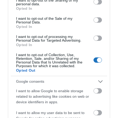
not limited to your visit or usage behaviour. You may click to
I want to opt-out of the Sharing of my
Progressive Realists Sinus-közegek nagy
personal data.
grant or deny consent to Google and its third-party tags to
Opted In
nyitottsággal rendelkeznek a városi környezet új
use your data for below specified purposes in below Google
trendjei és a modernizáció iránt.
consent section.
I want to opt-out of the Sale of my
Personal Data.
Opted In
Átlagon felüli érdeklődés a kultúra iránt
I want to opt-out of processing my
Németország széles kulturális kínálata iránt sokkal
Personal Data for Targeted Advertising.
Opted In
inkább érdeklődnek a városi utazók, mint a
németországi üdülők összessége. Különösen
I want to opt-out of Collection, Use,
Retention, Sale, and/or Sharing of my
szignifikáns különbségeket mutat a Qualitätsmonitor
Personal Data that Is Unrelated with the
Purposes for which it was collected.
Deutschlandtourismus a látványosságok, múzeumok,
Opted Out
kiállítások látogatásánál, illetve a vezetett
Google consents
városnéző túráknál.
I want to allow Google to enable storage
„Stay a little bit longer” – a városokban és
related to advertising like cookies on web or
vidéken
device identifiers in apps.
Az IPK International World Travel Monitor 2023-as
I want to allow my user data to be sent to