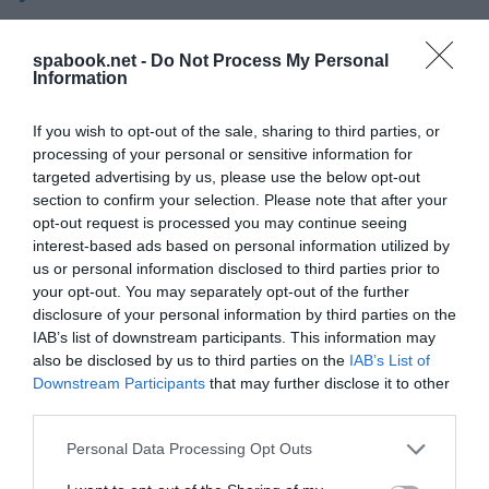
A DZT annak érdekében, hogy még jobban kihasználja
spabook.net -
Do Not Process My Personal
ezen piaci szegmens lehetőségiet, 2023-ban a
Information
SINUS-Intézet által egy 15 európai országban, illetve
Izraelben végzet exkluzív felméréssel vizsgálta meg
If you wish to opt-out of the sale, sharing to third parties, or
processing of your personal or sensitive information for
az értékalapú közegeket a városi utazásokkal
targeted advertising by us, please use the below opt-out
kapcsolatban. Mindezeken a küldőpiacokon azon
section to confirm your selection. Please note that after your
személyek 35 százaléka, akik különösen magas
opt-out request is processed you may continue seeing
érdeklődést mutatnak a városi utazások iránt, már
interest-based ads based on personal information utilized by
us or personal information disclosed to third parties prior to
üdült Németországban, további 34 százalékuk jól
your opt-out. You may separately opt-out of the further
ismeri, míg 31 százalékuk ismeri Németországot
disclosure of your personal information by third parties on the
üdülési desztinációként.
IAB’s list of downstream participants. This information may
also be disclosed by us to third parties on the
IAB’s List of
A városi utazások iránt érdeklődők közege átlagon
Downstream Participants
that may further disclose it to other
third parties.
felül a fiatalabb korcsoporthoz tartozik és magasabb
végzettséggel rendelkezik. Az Intellectuals, a
Please note that this website/app uses one or more Google
Personal Data Processing Opt Outs
services and may gather and store information including but
Performers, a Cosmopolitan Avantgarde és a