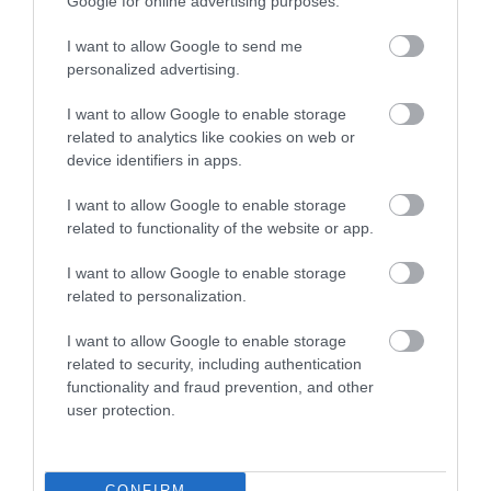
Google for online advertising purposes.
értékelése szerint, amely a DZT megbízásából
készült 27 országban, a németországi utazók 93
I want to allow Google to send me
százaléka érdekesnek tartja a városi utazás
personalized advertising.
kombinációját a természettel/tájakkal: 34 százalékuk
I want to allow Google to enable storage
inkább a városra fokuszálna, 21 százalékuk a
related to analytics like cookies on web or
természetre és 37 százalékuk a városra és a
device identifiers in apps.
természetre azonos arányban.
I want to allow Google to enable storage
related to functionality of the website or app.
A DZT „Stay a little bit longer” kezdeményezésével
célzottan reklámozza a nemzetközi vendégek
I want to allow Google to enable storage
németországi tartózkodásának meghosszabbítását a
related to personalization.
városi utak és a környék kombinált ajánlatai által.
I want to allow Google to enable storage
Ezáltal a kampány aktívan hozzájárul a környezet- és
related to security, including authentication
klímabarát utazáshoz, ezen felül pedig növeli az
functionality and fraud prevention, and other
utazások gazdasági értékteremtését, illetve erősíti a
user protection.
vidéki régiók turizmusát is.
További lehetőségek az „Open Data”-alkalmazásokkal
CONFIRM