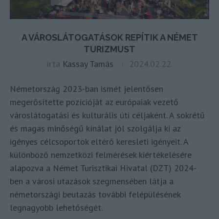
A VÁROSLÁTOGATÁSOK REPÍTIK A NÉMET
TURIZMUST
írta
Kassay Tamás
2024.02.22.
Németország 2023-ban ismét jelentősen
megerősítette pozícióját az európaiak vezető
városlátogatási és kulturális úti céljaként. A sokrétű
és magas minőségű kínálat jól szolgálja ki az
igényes célcsoportok eltérő keresleti igényeit. A
különböző nemzetközi felmérések kiértékelésére
alapozva a Német Turisztikai Hivatal (DZT) 2024-
ben a városi utazások szegmensében látja a
németországi beutazás további felépülésének
legnagyobb lehetőségét.