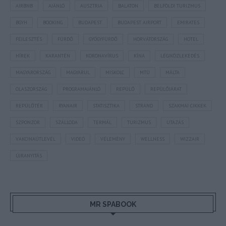
AIRBNB
AJÁNLÓ
AUSZTRIA
BALATON
BELFÖLDI TURIZMUS
BGYH
BOOKING
BUDAPEST
BUDAPEST AIRPORT
EMIRATES
FEJLESZTÉS
FÜRDŐ
GYÓGYFÜRDŐ
HORVÁTORSZÁG
HOTEL
HÍREK
KARANTÉN
KORONAVÍRUS
KÍNA
LÉGIKÖZLEKEDÉS
MAGYARORSZÁG
MAGYARUL
MISKOLC
MTÜ
MÁLTA
OLASZORSZÁG
PROGRAMAJÁNLÓ
REPÜLŐ
REPÜLŐJÁRAT
REPÜLŐTÉR
RYANAIR
STATISZTIKA
STRAND
SZAKMAI CIKKEK
SZPONZOR
SZÁLLODA
TERMÁL
TURIZMUS
UTAZÁS
VAKCINAÚTLEVÉL
VIDEÓ
VÉLEMÉNY
WELLNESS
WIZZAIR
ÚJRANYITÁS
MR SPABOOK