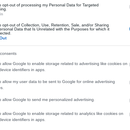
tó több mint 250 ezer külföldi utazó döntő többsége
to opt-out of processing my Personal Data for Targeted
ing.
ásához. Ők több mint 400 ezer vendégéjszakát
In
n az idei iskolai szünet nyertesei a vidéki települések
o opt-out of Collection, Use, Retention, Sale, and/or Sharing
tében 10-ből kilenc utazó fővároson túli desztinációt
ersonal Data that Is Unrelated with the Purposes for which it
lected.
Out
a, Hévíz és Hajdúszoboszló volt a legnépszerűbb. A
consents
e, Bükkre, Sárvárra, Győrre és Szegedre látogatott. A
rszágból, Ausztriából, Romániából és az Egyesült
o allow Google to enable storage related to advertising like cookies on
evice identifiers in apps.
yszámban indultak útnak a családosok, amit jól mutat,
an regisztráltak 18 év alatti vendégeket.
o allow my user data to be sent to Google for online advertising
s.
rd forintos bevételt értek el a szünet alatt. Ez 24%-
öz képest. Ebből Budapesten 11,4 milliárd forintot
to allow Google to send me personalized advertising.
íg a vidéki 17,6 milliárd forintos bevétel 23%-kal
o allow Google to enable storage related to analytics like cookies on
evice identifiers in apps.