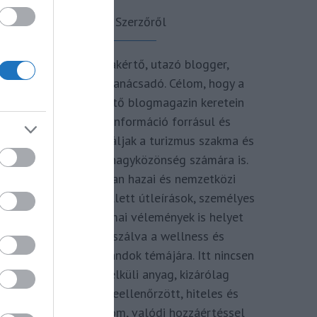
A Szerzőről
Turisztikai szakértő, utazó blogger,
vendégélmény tanácsadó. Célom, hogy a
kategória teremtő blogmagazin keretein
belül hiteles információ forrásul és
inspirációul szolgáljak a turizmus szakma és
az utazni vágyó nagyközönség számára is.
Repertoáromban hazai és nemzetközi
turizmus hírek mellett útleírások, személyes
ajánlók és szakmai vélemények is helyet
kapnak, fókuszálva a wellness és
termálfürdők, strandok témájára. Itt nincsen
hivatkozás nélküli anyag, kizárólag
többszörösen leellenőrzött, hiteles és
minőségi tartalom, valódi hozzáértéssel