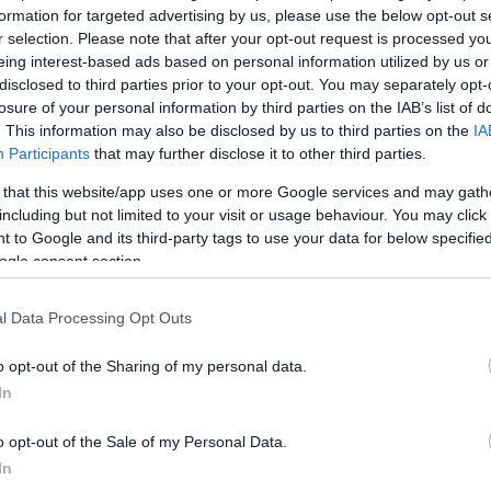
formation for targeted advertising by us, please use the below opt-out s
r selection. Please note that after your opt-out request is processed y
eing interest-based ads based on personal information utilized by us or
disclosed to third parties prior to your opt-out. You may separately opt-
ZÁMA AZ ŐSZI SZÜNETBEN AZ NTAK
losure of your personal information by third parties on the IAB’s list of
ZERINT
. This information may also be disclosed by us to third parties on the
IA
Participants
that may further disclose it to other third parties.
ettina
2024.11.19.
 that this website/app uses one or more Google services and may gath
including but not limited to your visit or usage behaviour. You may click 
október 26. és november 3. közötti időszak. A
 to Google and its third-party tags to use your data for below specifi
-kal túlszárnyalva a tavalyi iskolai szünetben mért
ogle consent section.
galma is, közel 1,2 millió éjszakát regisztráltak. Ez a
NTAK) adatai szerint 11%-os bővülést jelent tavalyhoz
l Data Processing Opt Outs
n és vidéken egyaránt hozzájárultak a hazai és a
o opt-out of the Sharing of my personal data.
os növekedéssel.
In
legnagyobb nyertesei
o opt-out of the Sale of my Personal Data.
In
n a külföldi látogatók körében. Az NTAK adatai alapján