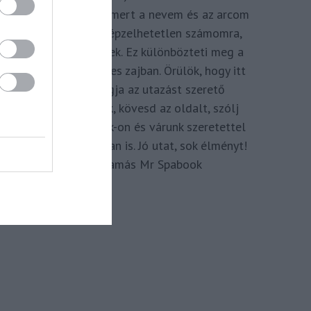
megkomponálva, mert a nevem és az arcom
adom hozzá. Elképzelhetetlen számomra,
hogy ne így tegyek. Ez különbözteti meg a
Spabook-ot a netes zajban. Örülök, hogy itt
vagy, légy tagja az utazást szerető
Közösségünknek, kövesd az oldalt, szólj
hozzá a Facebook-on és várunk szeretettel
zárt csoportunkban is. Jó utat, sok élményt!
Kassay Tamás Mr Spabook