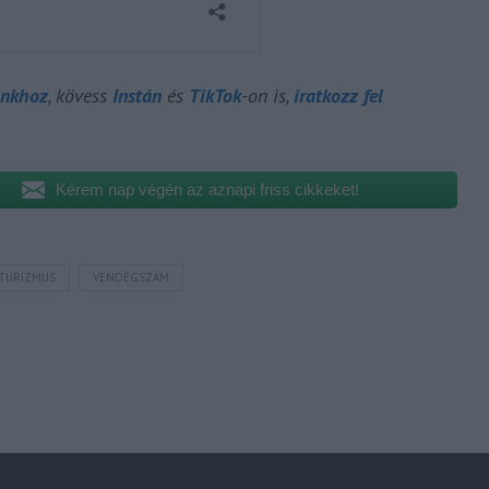
unkhoz
, kövess
Instán
és
TikTok
-on is,
iratkozz fel
Kérem nap végén az aznapi friss cikkeket!
TURIZMUS
VENDÉGSZÁM