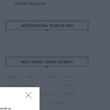
Michel Maulpoix
KÖZÖSSÉGÜNK TÉGED IS VÁR!
NÉZZ KÖRBE TÉMÁK SZERINT!
AIRBNB
AJÁNLÓ
AUSZTRIA
BALATON
BELFÖLDI TURIZMUS
BGYH
BOOKING
BUDAPEST
BUDAPEST AIRPORT
EMIRATES
FEJLESZTÉS
FÜRDŐ
GYÓGYFÜRDŐ
sonal or