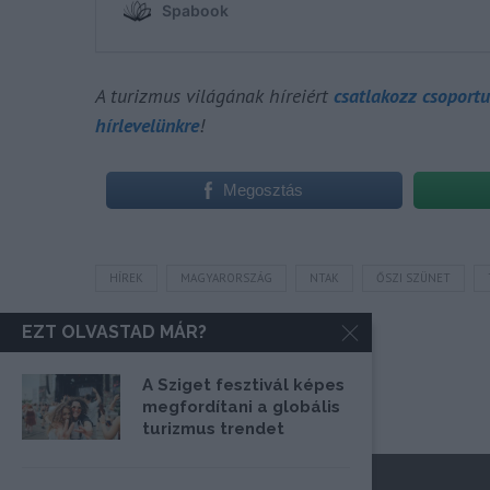
A turizmus világának híreiért
csatlakozz csoport
hírlevelünkre
!
Megosztás
HÍREK
MAGYARORSZÁG
NTAK
ŐSZI SZÜNET
EZT OLVASTAD MÁR?
A Sziget fesztivál képes
megfordítani a globális
turizmus trendet