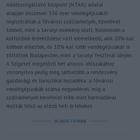
Adatszolgáltató Központ (NTAK) adatai
alapján összesen 336 ezer vendégéjszakát
regisztráltak a fővárosi szálláshelyek, tizedével
többet, mint a tavalyi esemény alatt. Különösen a
külföldiek érdeklődése volt kiemelkedő, akik 20%-kal
többen érkeztek, és 10%-kal több vendégéjszakát is
töltöttek Budapesten, mint a tavalyi fesztivál idején.
A Szigetet megelőző hét azonos időszakához
viszonyítva pedig még láthatóbb a rendezvény
gazdasági és turisztikai hozadéka: a fővárosi
vendégéjszakák száma negyedével, míg a
szálláshelyek bevételei több mint harmadával
múlták felül az előző heti értékeket.
OLVASS TOVÁBB