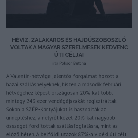
HÉVÍZ, ZALAKAROS ÉS HAJDÚSZOBOSZLÓ
VOLTAK A MAGYAR SZERELMESEK KEDVENC
ÚTI CÉLJAI
írta
Polisor Bettina
A Valentin-hétvége jelentős forgalmat hozott a
hazai szálláshelyeknek, hiszen a második februári
hétvégéhez képest országosan 20%-kal több,
mintegy 243 ezer vendégéjszakát regisztráltak.
Sokan a SZÉP-Kártyájukat is használták az
ünnepléshez, amelyről közel 20%-kal nagyobb
összeget fordítottak szállásfoglalásra, mint az
előző héten. A belföldi utazók 87%-a vidéki úti célt