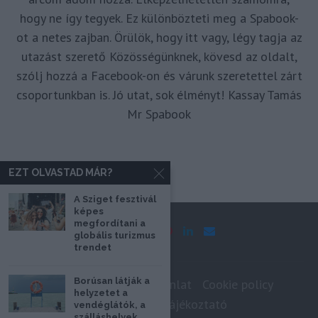
hogy ne így tegyek. Ez különbözteti meg a Spabook-
ot a netes zajban. Örülök, hogy itt vagy, légy tagja az
utazást szerető Közösségünknek, kövesd az oldalt,
szólj hozzá a Facebook-on és várunk szeretettel zárt
csoportunkban is. Jó utat, sok élményt! Kassay Tamás
Mr Spabook
EZT OLVASTAD MÁR?
A Sziget fesztivál
képes
megfordítani a
globális turizmus
trendet
Borúsan látják a
Impresszum
Médiaajánlat
Cookie policy
helyzetet a
Adatkezelési tájékoztató
vendéglátók, a
szálláshelyek