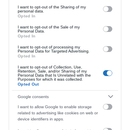
2024 REKORDÉV LEHET A HAZAI TURIZMUSBAN
services and may gather and store information including but
not limited to your visit or usage behaviour. You may click to
I want to opt-out of the Sharing of my
AZ ELSŐ NEGYEDÉV ALAPJÁN
personal data.
grant or deny consent to Google and its third-party tags to
írta
Polisor Bettina
Opted In
use your data for below specified purposes in below Google
consent section.
Az év első három hónapjában 7,1 millió
I want to opt-out of the Sale of my
Personal Data.
vendégéjszakát könyvelhettek el a szálláshelyek.
Opted In
Ezzel az ágazat 14%-kal haladta meg a tavalyi
I want to opt-out of processing my
negyedéves számokat. A Nemzeti Turisztikai
Personal Data for Targeted Advertising.
Opted In
Adatszolgáltató Központ adatai szerint Budapest
mellett valamennyi turisztikai térségben jelentősen
I want to opt-out of Collection, Use,
Retention, Sale, and/or Sharing of my
nőtt a szálláshelyek forgalma. A térségek közel
Personal Data that Is Unrelated with the
Purposes for which it was collected.
felénél kétszámjegyű volt a növekedés. A
Opted Out
legnagyobb, 32%-os bővülést a Sopron-Fertő
Google consents
térségében regisztrálták, de a Balatonnál is közel
20%-os forgalomnövekedést tapasztalhattak a
I want to allow Google to enable storage
related to advertising like cookies on web or
szálláshelyek.
device identifiers in apps.
OLVASS TOVÁBB