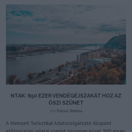
NTAK: 850 EZER VENDÉGÉJSZAKÁT HOZ AZ
ŐSZI SZÜNET
írta
Polisor Bettina
A Nemzeti Turisztikai Adatszolgáltató Központ
előfoglalási adatai szerint összesen közel 300 ezren