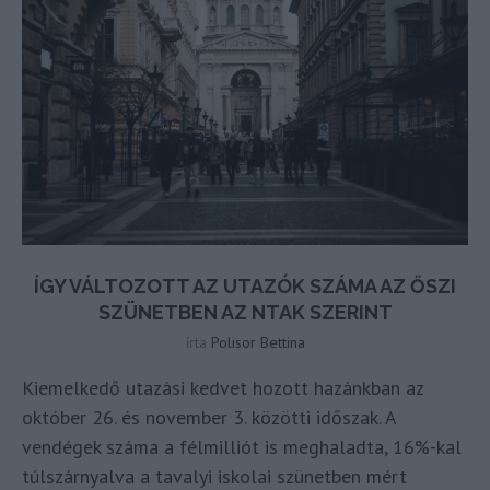
ÍGY VÁLTOZOTT AZ UTAZÓK SZÁMA AZ ŐSZI
SZÜNETBEN AZ NTAK SZERINT
írta
Polisor Bettina
Kiemelkedő utazási kedvet hozott hazánkban az
október 26. és november 3. közötti időszak. A
vendégek száma a félmilliót is meghaladta, 16%-kal
túlszárnyalva a tavalyi iskolai szünetben mért