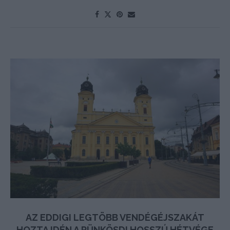
AZ EDDIGI LEGTÖBB VENDÉGÉJSZAKÁT
HOZTA IDÉN A PÜNKÖSDI HOSSZÚ HÉTVÉGE