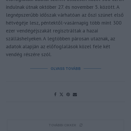
indulnak útnak október 27. és november 5. között. A
legnépszerűbb időszak várhatóan az őszi szünet első
hétvégéje lesz, péntektől-vasárnapig több mint 300
ezer vendégéjszakát regisztráltak a hazai
szálláshelyeken. A legtöbben párosan utaznak, az
adatok alapján az előfoglalások közel fele két
vendég részére szól.
OLVASS TOVÁBB
TOVÁBBI CIKKEK