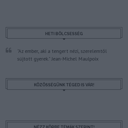
HETI BÖLCSESSÉG
"Az ember, aki a tengert nézi, szerelemtől
sújtott gyerek." Jean-Michel Maulpoix
KÖZÖSSÉGÜNK TÉGED IS VÁR!
NÉZZ KÖRBE TÉMÁK SZERINT!