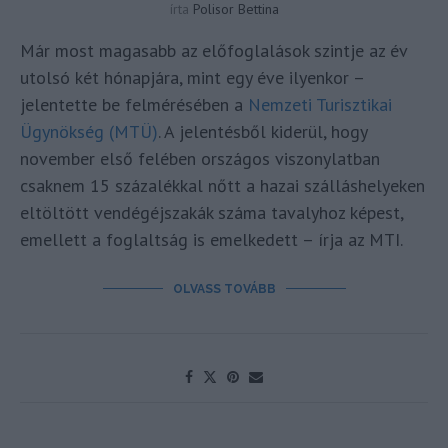
írta
Polisor Bettina
Már most magasabb az előfoglalások szintje az év
utolsó két hónapjára, mint egy éve ilyenkor –
jelentette be felmérésében a
Nemzeti Turisztikai
Ügynökség (MTÜ)
. A jelentésből kiderül, hogy
november első felében országos viszonylatban
csaknem 15 százalékkal nőtt a hazai szálláshelyeken
eltöltött vendégéjszakák száma tavalyhoz képest,
emellett a foglaltság is emelkedett – írja az MTI.
OLVASS TOVÁBB