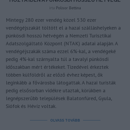
írta
Polisor Bettina
Mintegy 280 ezer vendég közel 530 ezer
vendégéjszakát töltött el a hazai szálláshelyeken a
pünkösdi hosszú hétvégén a Nemzeti Turisztikai
Adatszolgáltató Központ (NTAK) adatai alapján. A
vendégéjszakák száma ezzel 6%-kal, a vendégeké
pedig 4%-kal szárnyalta túl a tavalyi pünkösdi
időszakban mért értékeket. Tizedével érkeztek
többen külföldről az előző évhez képest, ők
leginkább a fővárosba látogattak. A hazai turisták
pedig elsősorban vidékre utaztak, körükben a
legnépszerűbb települések Balatonfüred, Gyula,
Siófok és Hévíz voltak.
OLVASS TOVÁBB