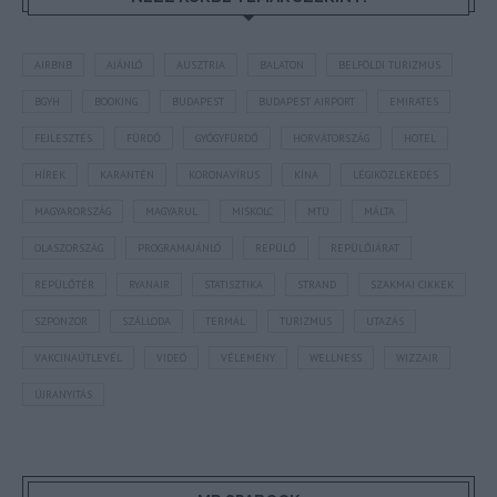
AIRBNB
AJÁNLÓ
AUSZTRIA
BALATON
BELFÖLDI TURIZMUS
BGYH
BOOKING
BUDAPEST
BUDAPEST AIRPORT
EMIRATES
FEJLESZTÉS
FÜRDŐ
GYÓGYFÜRDŐ
HORVÁTORSZÁG
HOTEL
HÍREK
KARANTÉN
KORONAVÍRUS
KÍNA
LÉGIKÖZLEKEDÉS
MAGYARORSZÁG
MAGYARUL
MISKOLC
MTÜ
MÁLTA
OLASZORSZÁG
PROGRAMAJÁNLÓ
REPÜLŐ
REPÜLŐJÁRAT
REPÜLŐTÉR
RYANAIR
STATISZTIKA
STRAND
SZAKMAI CIKKEK
SZPONZOR
SZÁLLODA
TERMÁL
TURIZMUS
UTAZÁS
VAKCINAÚTLEVÉL
VIDEÓ
VÉLEMÉNY
WELLNESS
WIZZAIR
ÚJRANYITÁS