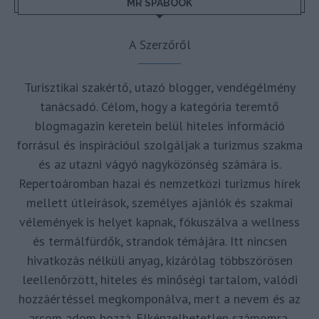
MR SPABOOK
A Szerzőről
Turisztikai szakértő, utazó blogger, vendégélmény
tanácsadó. Célom, hogy a kategória teremtő
blogmagazin keretein belül hiteles információ
forrásul és inspirációul szolgáljak a turizmus szakma
és az utazni vágyó nagyközönség számára is.
Repertoáromban hazai és nemzetközi turizmus hírek
mellett útleírások, személyes ajánlók és szakmai
vélemények is helyet kapnak, fókuszálva a wellness
és termálfürdők, strandok témájára. Itt nincsen
hivatkozás nélküli anyag, kizárólag többszörösen
leellenőrzött, hiteles és minőségi tartalom, valódi
hozzáértéssel megkomponálva, mert a nevem és az
arcom adom hozzá. Elképzelhetetlen számomra,