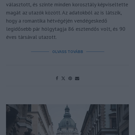
választott, és szinte minden korosztály képviseltette
magát az utazók között. Az adatokból az is látszik,
hogy a romantika hétvégéjén vendégeskedő
legidősebb pár hölgytagja 86 esztendős volt, és 90
éves társával utazott.
OLVASS TOVÁBB