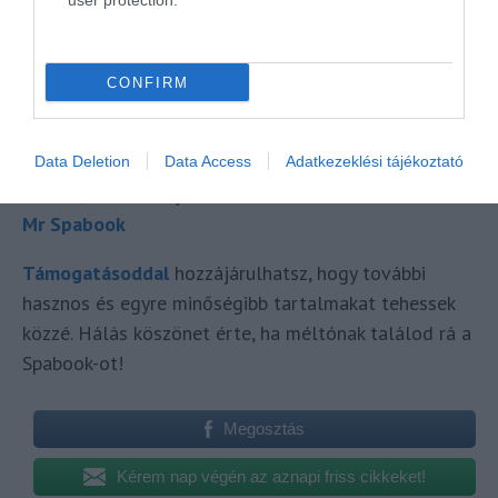
user protection.
Ha hasznosnak találtad az infót, oszd meg
ismerőseiddel, hátha valaki számára jó lehetőséget
jelent!
CONFIRM
Szívesen látunk
wellness-utazós
csoportunkban is,
sok-sok szállás véleménnyel.
Data Deletion
Data Access
Adatkezeklési tájékoztató
Jó utat, sok élményt!
Mr Spabook
Támogatásoddal
hozzájárulhatsz, hogy további
hasznos és egyre minőségibb tartalmakat tehessek
közzé. Hálás köszönet érte, ha méltónak találod rá a
Spabook-ot!
Megosztás
Kérem nap végén az aznapi friss cikkeket!