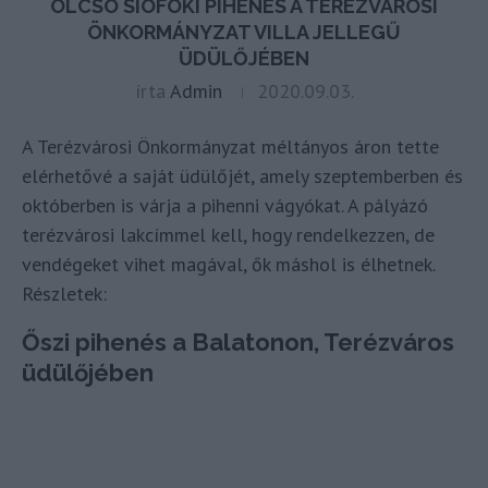
OLCSÓ SIÓFOKI PIHENÉS A TERÉZVÁROSI
ÖNKORMÁNYZAT VILLA JELLEGŰ
ÜDÜLŐJÉBEN
írta
Admin
2020.09.03.
A Terézvárosi Önkormányzat méltányos áron tette
elérhetővé a saját üdülőjét, amely szeptemberben és
októberben is várja a pihenni vágyókat. A pályázó
terézvárosi lakcímmel kell, hogy rendelkezzen, de
vendégeket vihet magával, ők máshol is élhetnek.
Részletek:
Őszi pihenés a Balatonon, Terézváros
üdülőjében