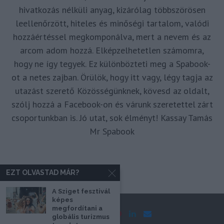
hivatkozás nélküli anyag, kizárólag többszörösen
leellenőrzött, hiteles és minőségi tartalom, valódi
hozzáértéssel megkomponálva, mert a nevem és az
arcom adom hozzá. Elképzelhetetlen számomra,
hogy ne így tegyek. Ez különbözteti meg a Spabook-
ot a netes zajban. Örülök, hogy itt vagy, légy tagja az
utazást szerető Közösségünknek, kövesd az oldalt,
szólj hozzá a Facebook-on és várunk szeretettel zárt
csoportunkban is. Jó utat, sok élményt! Kassay Tamás
Mr Spabook
EZT OLVASTAD MÁR?
A Sziget fesztivál
képes
megfordítani a
globális turizmus