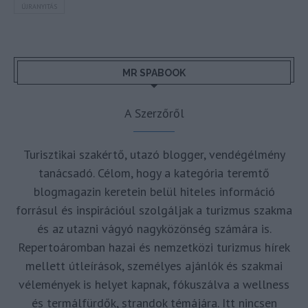
ÚJRANYITÁS
MR SPABOOK
A Szerzőről
Turisztikai szakértő, utazó blogger, vendégélmény
tanácsadó. Célom, hogy a kategória teremtő
blogmagazin keretein belül hiteles információ
forrásul és inspirációul szolgáljak a turizmus szakma
és az utazni vágyó nagyközönség számára is.
Repertoáromban hazai és nemzetközi turizmus hírek
mellett útleírások, személyes ajánlók és szakmai
vélemények is helyet kapnak, fókuszálva a wellness
és termálfürdők, strandok témájára. Itt nincsen