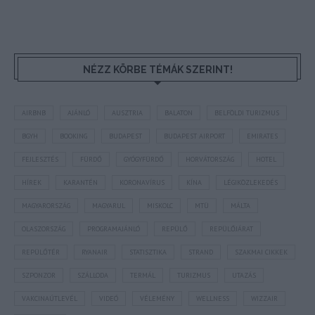
NÉZZ KÖRBE TÉMÁK SZERINT!
AIRBNB
AJÁNLÓ
AUSZTRIA
BALATON
BELFÖLDI TURIZMUS
BGYH
BOOKING
BUDAPEST
BUDAPEST AIRPORT
EMIRATES
FEJLESZTÉS
FÜRDŐ
GYÓGYFÜRDŐ
HORVÁTORSZÁG
HOTEL
HÍREK
KARANTÉN
KORONAVÍRUS
KÍNA
LÉGIKÖZLEKEDÉS
MAGYARORSZÁG
MAGYARUL
MISKOLC
MTÜ
MÁLTA
OLASZORSZÁG
PROGRAMAJÁNLÓ
REPÜLŐ
REPÜLŐJÁRAT
REPÜLŐTÉR
RYANAIR
STATISZTIKA
STRAND
SZAKMAI CIKKEK
SZPONZOR
SZÁLLODA
TERMÁL
TURIZMUS
UTAZÁS
VAKCINAÚTLEVÉL
VIDEÓ
VÉLEMÉNY
WELLNESS
WIZZAIR