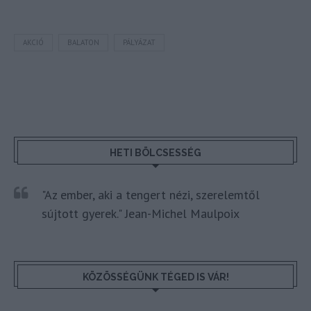
AKCIÓ
BALATON
PÁLYÁZAT
HETI BÖLCSESSÉG
"Az ember, aki a tengert nézi, szerelemtől
sújtott gyerek." Jean-Michel Maulpoix
KÖZÖSSÉGÜNK TÉGED IS VÁR!