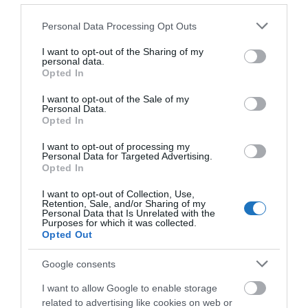
az van bőven, az utolsó turnus 2020. október 27.
Please note that this website/app uses one or more Google
Personal Data Processing Opt Outs
napjától 2020. október 31. napjáig tart, szóval még
services and may gather and store information including but
not limited to your visit or usage behaviour. You may click to
I want to opt-out of the Sharing of my
van idő és érdemes próbálkozni!
personal data.
grant or deny consent to Google and its third-party tags to
Opted In
use your data for below specified purposes in below Google
Az
önkormányzat
üdülője az Ezüstpart elején
consent section.
I want to opt-out of the Sale of my
található, ahonnan a Balaton partja
140 méter
, és a
Personal Data.
belváros is könnyen elérhető. A kényelmes, saját
Opted In
fürdőszobával rendelkező lakrészek klimatizáltak. A
I want to opt-out of processing my
Personal Data for Targeted Advertising.
vendégek a kedvezményes díjért reggelit is kapnak
Opted In
és természetesen rendelkezésükre áll a rendezett
I want to opt-out of Collection, Use,
kert, a játszótér és az udvari medence is – szúrta ki
Retention, Sale, and/or Sharing of my
az
ittlakunk
6. kerületi lapja.
Personal Data that Is Unrelated with the
Purposes for which it was collected.
Opted Out
Ft/fő/
Vendég
Google consents
éj
I want to allow Google to enable storage
related to advertising like cookies on web or