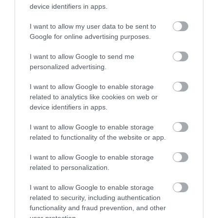
62 év feletti felnőtt:
2000
device identifiers in apps.
18 év feletti felnőtt:
2000
I want to allow my user data to be sent to
Google for online advertising purposes.
18 év feletti, tanulmányokat folytató
1500
I want to allow Google to send me
gyermek:
personalized advertising.
I want to allow Google to enable storage
6-18 éves
1000
related to analytics like cookies on web or
gyermek:
device identifiers in apps.
I want to allow Google to enable storage
Az üdülőhasználat 6 éven aluli gyermek számára
related to functionality of the website or app.
díjmentes.
I want to allow Google to enable storage
Kerületi lakóhellyel nem rendelkező vendég esetén a
related to personalization.
fizetendő térítési díj a fentiek 200 %-a,
magyarul
duplája
.
I want to allow Google to enable storage
related to security, including authentication
A pályázati felhívás
innen tölthető
le.
functionality and fraud prevention, and other