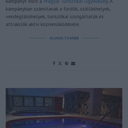
kampányt indít a
Magyar Turisztikai Ügynökség
. A
kampányban számítanak a fürdők, szálláshelyek,
vendéglátóhelyek, turisztikai szolgáltatók és
attrakciók aktív közreműködésére.
OLVASS TOVÁBB