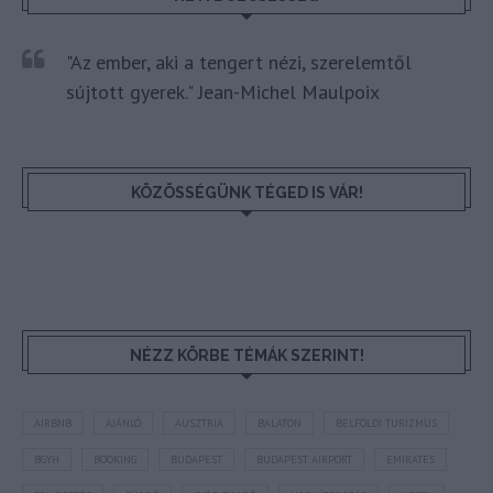
"Az ember, aki a tengert nézi, szerelemtől
sújtott gyerek." Jean-Michel Maulpoix
KÖZÖSSÉGÜNK TÉGED IS VÁR!
NÉZZ KÖRBE TÉMÁK SZERINT!
AIRBNB
AJÁNLÓ
AUSZTRIA
BALATON
BELFÖLDI TURIZMUS
BGYH
BOOKING
BUDAPEST
BUDAPEST AIRPORT
EMIRATES