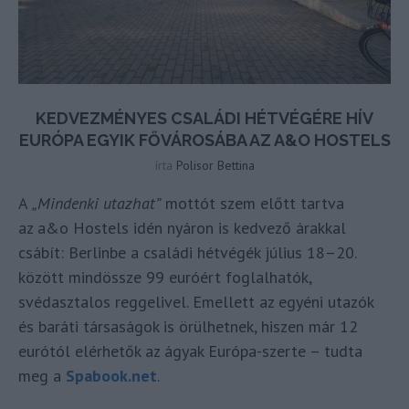
KEDVEZMÉNYES CSALÁDI HÉTVÉGÉRE HÍV
EURÓPA EGYIK FŐVÁROSÁBA AZ A&O HOSTELS
írta
Polisor Bettina
A
„Mindenki utazhat”
mottót szem előtt tartva
az a&o Hostels idén nyáron is kedvező árakkal
csábít: Berlinbe a családi hétvégék július 18–20.
között mindössze 99 euróért foglalhatók,
svédasztalos reggelivel. Emellett az egyéni utazók
és baráti társaságok is örülhetnek, hiszen már 12
eurótól elérhetők az ágyak Európa-szerte – tudta
meg a
Spabook.net
.