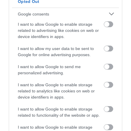
Opted Out
írta
Waterfan
Google consents
Állati jó fürdőzés néven szimpatikus akciót hirdettek
Miskolcon október 26-31. között.
I want to allow Google to enable storage
related to advertising like cookies on web or
FRISSÍTÉS (10.27): Technikai okokból elmarad,
device identifiers in apps.
részletek a
borsodihir
cikkében.
I want to allow my user data to be sent to
OLVASS TOVÁBB
Google for online advertising purposes.
I want to allow Google to send me
personalized advertising.
I want to allow Google to enable storage
related to analytics like cookies on web or
device identifiers in apps.
I want to allow Google to enable storage
related to functionality of the website or app.
I want to allow Google to enable storage