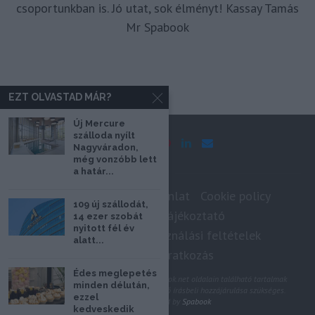
csoportunkban is. Jó utat, sok élményt! Kassay Tamás
Mr Spabook
EZT OLVASTAD MÁR?
Új Mercure
szálloda nyílt
Nagyváradon,
még vonzóbb lett
a határ...
Impresszum
Médiaajánlat
Cookie policy
109 új szállodát,
Adatkezelési tájékoztató
14 ezer szobát
nyitott fél év
Szerzői jogok, felhasználási feltételek
alatt...
Hírlevél feliratkozás
Édes meglepetés
@2020 - Minden jog fenntartva. A Spabook.net oldalain található tartalmak
minden délután,
felhasználásához, újraközléséhez a szerző írásbeli hozzájárulása szükséges.
ezzel
All Rights Reserved by
Spabook
kedveskedik