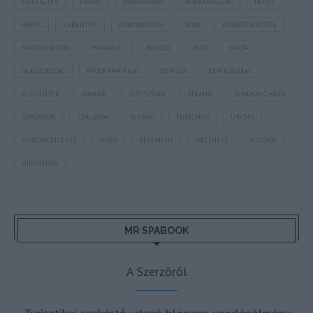
FEJLESZTÉS
FÜRDŐ
GYÓGYFÜRDŐ
HORVÁTORSZÁG
HOTEL
HÍREK
KARANTÉN
KORONAVÍRUS
KÍNA
LÉGIKÖZLEKEDÉS
MAGYARORSZÁG
MAGYARUL
MISKOLC
MTÜ
MÁLTA
OLASZORSZÁG
PROGRAMAJÁNLÓ
REPÜLŐ
REPÜLŐJÁRAT
REPÜLŐTÉR
RYANAIR
STATISZTIKA
STRAND
SZAKMAI CIKKEK
SZPONZOR
SZÁLLODA
TERMÁL
TURIZMUS
UTAZÁS
VAKCINAÚTLEVÉL
VIDEÓ
VÉLEMÉNY
WELLNESS
WIZZAIR
ÚJRANYITÁS
MR SPABOOK
A Szerzőről