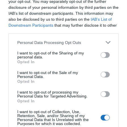
your opt-out. You may separately opt-out of the further
disclosure of your personal information by third parties on the
IAB’s list of downstream participants. This information may
also be disclosed by us to third parties on the
IAB’s List of
Downstream Participants
that may further disclose it to other
third parties.
Please note that this website/app uses one or more Google
Personal Data Processing Opt Outs
services and may gather and store information including but
not limited to your visit or usage behaviour. You may click to
I want to opt-out of the Sharing of my
personal data.
grant or deny consent to Google and its third-party tags to
Opted In
use your data for below specified purposes in below Google
consent section.
I want to opt-out of the Sale of my
Personal Data.
Opted In
I want to opt-out of processing my
Personal Data for Targeted Advertising.
Opted In
I want to opt-out of Collection, Use,
ÁLLATI JÓ FÜRDŐZÉS: ÁLLATKERT,
Retention, Sale, and/or Sharing of my
Personal Data that Is Unrelated with the
BARLANGFÜRDŐ ÉS EBÉD MISKOLCON
Purposes for which it was collected.