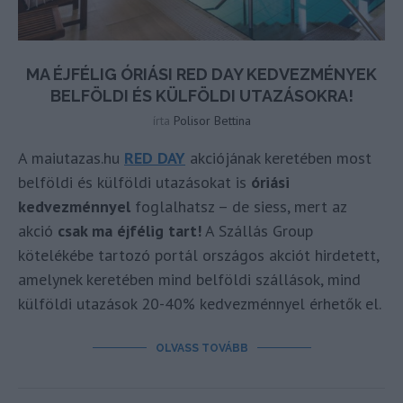
MA ÉJFÉLIG ÓRIÁSI RED DAY KEDVEZMÉNYEK
BELFÖLDI ÉS KÜLFÖLDI UTAZÁSOKRA!
írta
Polisor Bettina
A maiutazas.hu
RED DAY
akciójának keretében most
belföldi és külföldi utazásokat is
óriási
kedvezménnyel
foglalhatsz – de siess, mert az
akció
csak ma éjfélig tart!
A Szállás Group
kötelékébe tartozó portál országos akciót hirdetett,
amelynek keretében mind belföldi szállások, mind
külföldi utazások 20-40% kedvezménnyel érhetők el.
OLVASS TOVÁBB