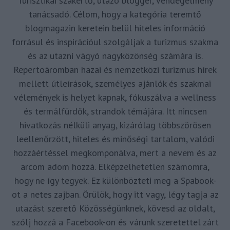
Turisztikai szakértő, utazó blogger, vendégélmény
tanácsadó. Célom, hogy a kategória teremtő
blogmagazin keretein belül hiteles információ
forrásul és inspirációul szolgáljak a turizmus szakma
és az utazni vágyó nagyközönség számára is.
Repertoáromban hazai és nemzetközi turizmus hírek
mellett útleírások, személyes ajánlók és szakmai
vélemények is helyet kapnak, fókuszálva a wellness
és termálfürdők, strandok témájára. Itt nincsen
hivatkozás nélküli anyag, kizárólag többszörösen
leellenőrzött, hiteles és minőségi tartalom, valódi
hozzáértéssel megkomponálva, mert a nevem és az
arcom adom hozzá. Elképzelhetetlen számomra,
hogy ne így tegyek. Ez különbözteti meg a Spabook-
ot a netes zajban. Örülök, hogy itt vagy, légy tagja az
utazást szerető Közösségünknek, kövesd az oldalt,
szólj hozzá a Facebook-on és várunk szeretettel zárt