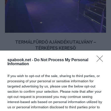
TERMÁLFÜRDŐ AJÁNDÉKUTALVÁNY –
TÉRKÉPES KERESŐ
írta
Waterfan
spabook.net -
Do Not Process My Personal
Information
Mi lenne kellemesebb meglepetés, mint egy
ajándékutalvány valamelyik termálfürdőbe?
If you wish to opt-out of the sale, sharing to third parties, or
Közelegnek az ünnepek, és ezzel nem lehet
processing of your personal or sensitive information for
mellényúlni. Az élményeket mindannyian szeretjük,
targeted advertising by us, please use the below opt-out
hát miért ne ajándékoznánk élményt a
section to confirm your selection. Please note that after your
opt-out request is processed you may continue seeing
szeretteinknek?
interest-based ads based on personal information utilized by
us or personal information disclosed to third parties prior to
OLVASS TOVÁBB