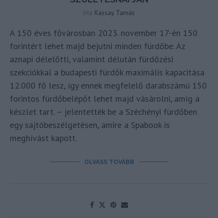
írta
Kassay Tamás
A 150 éves fővárosban 2023. november 17-én 150
forintért lehet majd bejutni minden fürdőbe. Az
aznapi délelőtti, valamint délután fürdőzési
szekciókkal a budapesti fürdők maximális kapacitása
12.000 fő lesz, így ennek megfelelő darabszámú 150
forintos fürdőbelépőt lehet majd vásárolni, amíg a
készlet tart. – jelentették be a Széchényi fürdőben
egy sajtóbeszélgetésen, amire a Spabook is
meghívást kapott.
OLVASS TOVÁBB