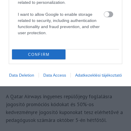
related to personalization.
I want to allow Google to enable storage
related to security, including authentication
functionality and fraud prevention, and other
user protection.
CONFIRM
21000 TISZTELETJEGY A PEDAGÓGUSOKNAK A
Data Deletion
Data Access
Adatkezeklési tájékoztató
QATAR AIRWAYSTŐL
írta
Waterfan
A Qatar Airways ingyenes repülőjegy foglalásra
jogosító promóciós kódokat és 50%-os
kedvezményre jogosító kuponokat tesz elérhetővé a
pedagógusok számára október 5-én hétfőtől.