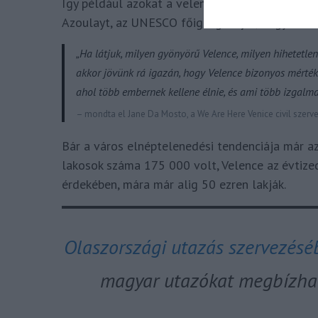
Így például azokat a velencei, alulról szervez
Azoulayt, az UNESCO főigazgatóját, hogy a váro
„Ha látjuk, milyen gyönyörű Velence, milyen hihetetlen
akkor jövünk rá igazán, hogy Velence bizonyos mértéki
ahol több embernek kellene élnie, és ami több izgalma
– mondta el Jane Da Mosto, a We Are Here Venice civil szerv
Bár a város elnéptelenedési tendenciája már az
lakosok száma 175 000 volt, Velence az évtiz
érdekében, mára már alig 50 ezren lakják.
Olaszországi utazás szervezéséb
magyar utazókat megbízha