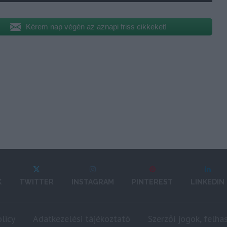
Kérem nap végén az aznapi friss cikkeket!
K
TWITTER
INSTAGRAM
PINTEREST
LINKEDIN
licy
Adatkezelési tájékoztató
Szerzői jogok, felha