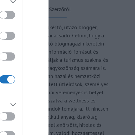
A Szerzőről
Turisztikai szakértő, utazó blogger,
vendégélmény tanácsadó. Célom, hogy a
kategória teremtő blogmagazin keretein
belül hiteles információ forrásul és
inspirációul szolgáljak a turizmus szakma és
az utazni vágyó nagyközönség számára is.
Repertoáromban hazai és nemzetközi
turizmus hírek mellett útleírások, személyes
ajánlók és szakmai vélemények is helyet
kapnak, fókuszálva a wellness és
termálfürdők, strandok témájára. Itt nincsen
hivatkozás nélküli anyag, kizárólag
többszörösen leellenőrzött, hiteles és
minőségi tartalom, valódi hozzáértéssel