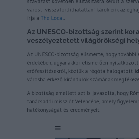
szavazást követően elutasításra került a szerve
várost „visszafordíthatatlan” károk érik az égh
írja a
The Local
.
Az UNESCO-bizottság szerint korai
veszélyeztetett világörökségi hely
Az UNESCO-bizottság elismerte, hogy további 
érdekében, ugyanakkor elismerően nyilatkozot
erőfeszítésekről, köztük a régóta halogatott
i
városba érkező kirándulók számának megfékezé
A bizottság emellett azt is javasolta, hogy R
tanácsadói missziót Velencébe, amely figyelem
hatékonyságát és eredményeit.