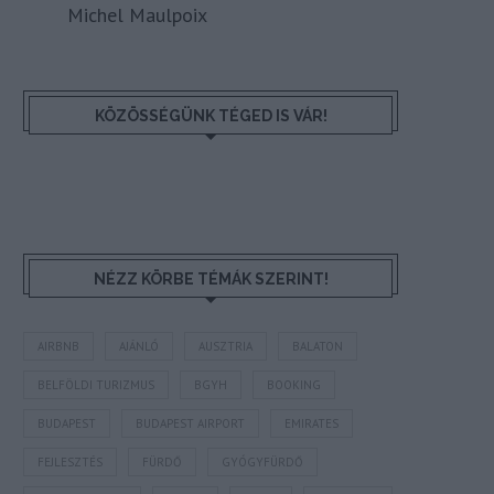
Michel Maulpoix
KÖZÖSSÉGÜNK TÉGED IS VÁR!
NÉZZ KÖRBE TÉMÁK SZERINT!
AIRBNB
AJÁNLÓ
AUSZTRIA
BALATON
BELFÖLDI TURIZMUS
BGYH
BOOKING
BUDAPEST
BUDAPEST AIRPORT
EMIRATES
FEJLESZTÉS
FÜRDŐ
GYÓGYFÜRDŐ