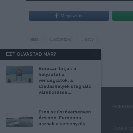
Megosztás
HÍREK
OLASZORSZÁG
UNESCO
EZT OLVASTAD MÁR?
Borúsan látják a
helyzetet a
vendéglátók, a
szálláshelyek stagnáló
várakozással...
FACEBOO
Ezen az úszóversenyen
Ázsiából Európába
úsznak a versenyzők
Impresszum
Médiaajánlat
Cookie po