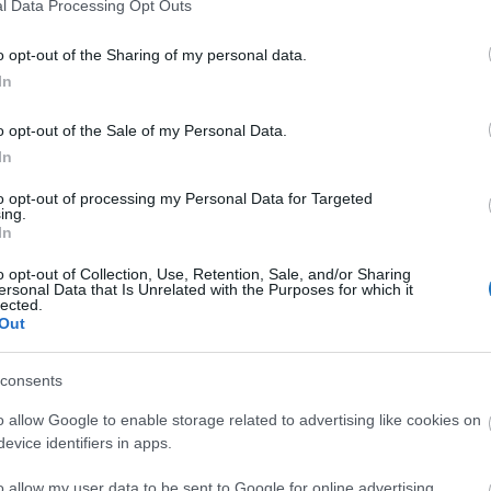
l Data Processing Opt Outs
er győzelemként értékelte, aki szerint a döntés annak
o opt-out of the Sharing of my personal data.
In
itteren) közzétett bejegyzésben hozzátette „
a világ
 megmentéséért végzünk”
. Gennara Sangiuliano olasz
o opt-out of the Sale of my Personal Data.
yét, aki szerint a döntés Olaszország és a józan ész
In
to opt-out of processing my Personal Data for Targeted
ing.
In
artott szavazása azonban sokakat
o opt-out of Collection, Use, Retention, Sale, and/or Sharing
ersonal Data that Is Unrelated with the Purposes for which it
lected.
a a történetet, szerintük egyértelműen fel kellett volna
Out
consents
o allow Google to enable storage related to advertising like cookies on
evice identifiers in apps.
o allow my user data to be sent to Google for online advertising