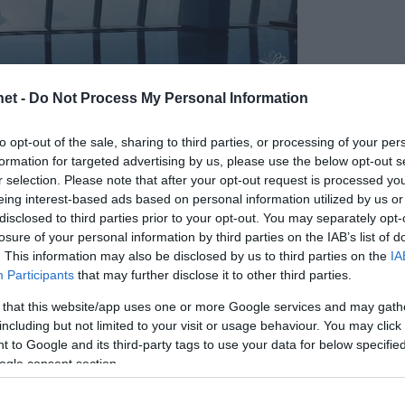
et -
Do Not Process My Personal Information
to opt-out of the sale, sharing to third parties, or processing of your per
formation for targeted advertising by us, please use the below opt-out s
r selection. Please note that after your opt-out request is processed y
eing interest-based ads based on personal information utilized by us or
disclosed to third parties prior to your opt-out. You may separately opt-
losure of your personal information by third parties on the IAB’s list of
. This information may also be disclosed by us to third parties on the
IA
tlakozz csoportunkhoz
, és
iratkozz fel hírlevelünkre
!
Participants
that may further disclose it to other third parties.
ence csak hajszál híján kerülte el az
 that this website/app uses one or more Google services and may gath
including but not limited to your visit or usage behaviour. You may click 
ló felkerülést
 to Google and its third-party tags to use your data for below specifi
ogle consent section.
tak, éppen azután, hogy a római kormány
megtiltotta
dencébe és a Giudecca csatornába. A bizottság