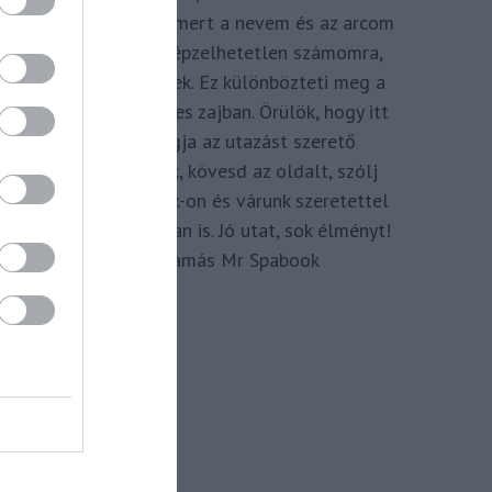
megkomponálva, mert a nevem és az arcom
adom hozzá. Elképzelhetetlen számomra,
hogy ne így tegyek. Ez különbözteti meg a
Spabook-ot a netes zajban. Örülök, hogy itt
vagy, légy tagja az utazást szerető
Közösségünknek, kövesd az oldalt, szólj
hozzá a Facebook-on és várunk szeretettel
zárt csoportunkban is. Jó utat, sok élményt!
Kassay Tamás Mr Spabook