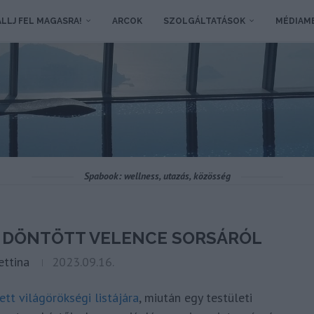
LLJ FEL MAGASRA!
ARCOK
SZOLGÁLTATÁSOK
MÉDIAM
Spabook: wellness, utazás, közösség
 DÖNTÖTT VELENCE SORSÁRÓL
ettina
2023.09.16.
t világörökségi listájára
, miután egy testületi