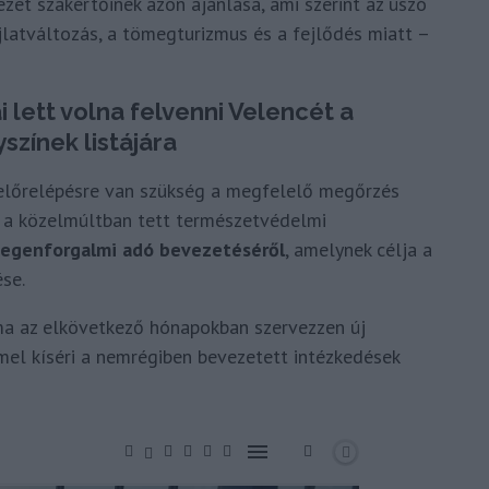
zet szakértőinek azon ajánlása, ami szerint az úszó
ajlatváltozás, a tömegturizmus és a fejlődés miatt –
 lett volna felvenni Velencét a
színek listájára
előrelépésre van szükség a megfelelő megőrzés
t a közelmúltban tett természetvédelmi
degenforgalmi adó bevezetéséről
, amelynek célja a
se.
óma az elkövetkező hónapokban szervezzen új
mel kíséri a nemrégiben bevezetett intézkedések