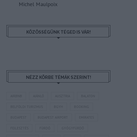
Michel Maulpoix
KÖZÖSSÉGÜNK TÉGED IS VÁR!
NÉZZ KÖRBE TÉMÁK SZERINT!
AIRBNB
AJÁNLÓ
AUSZTRIA
BALATON
BELFÖLDI TURIZMUS
BGYH
BOOKING
BUDAPEST
BUDAPEST AIRPORT
EMIRATES
FEJLESZTÉS
FÜRDŐ
GYÓGYFÜRDŐ