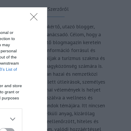
A Szerzőről
Turisztikai szakértő, utazó blogger,
sonal or
vendégélmény tanácsadó. Célom, hogy a
ection to
kategória teremtő blogmagazin keretein
ou may
belül hiteles információ forrásul és
 personal
out of the
inspirációul szolgáljak a turizmus szakma és
 downstream
az utazni vágyó nagyközönség számára is.
B’s List of
Repertoáromban hazai és nemzetközi
turizmus hírek mellett útleírások, személyes
er and store
ajánlók és szakmai vélemények is helyet
to grant or
kapnak, fókuszálva a wellness és
ed purposes
termálfürdők, strandok témájára. Itt nincsen
hivatkozás nélküli anyag, kizárólag
többszörösen leellenőrzött, hiteles és
minőségi tartalom, valódi hozzáértéssel