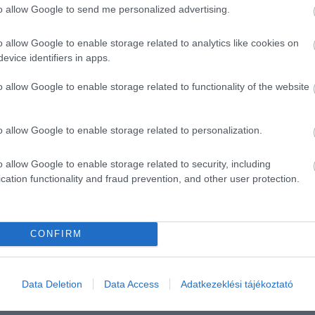
to allow Google to send me personalized advertising.
teljes körűen kompenzálja.
o allow Google to enable storage related to analytics like cookies on
ir légitársaságot:
2019-ben 250 millió forint
evice identifiers in apps.
repülőjegy-kiegészítő szolgáltatás hibái miatt,
ntos
büntetést is kiszabtak
, miután 5 járattal
o allow Google to enable storage related to functionality of the website
et.
o allow Google to enable storage related to personalization.
t és pontokat gyűjteni?
és érdemes is kihasználni ezeket. Számos pont-
o allow Google to enable storage related to security, including
nek útra, és én is szinte
ingyen jártam be Isztambult
cation functionality and fraud prevention, and other user protection.
lő hitelkártyát válaszd ki és használd, persze ügyelj a
CONFIRM
zz hitelkártyája alkalmas, de én inkább a MAX-ot
Data Deletion
Data Access
Adatkezeklési tájékoztató