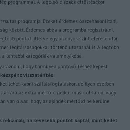
dég programmal. A legelső éjszaka eltöltésekor
rzsutas programja. Ezeket érdemes összehasonlítani,
ság között. Érdemes abba a programba regisztrálni,
gtöbb pontot, illetve egy bizonyos szint elérése után
ner légitársaságokkal történő utazásnál is. A legtöbb
 a lentebbi kategóriák valamelyikébe.
yaráznom, hogy bármilyen pontgyűjtéshez képest
y
készpénz visszatérítés
!
et lehet kapni szállásfoglaláskor, de ilyen esetben
llás ára az extra mérföld nélkül másik oldalon, vagy
kán van olyan, hogy az ajándék mérföld ne kerülne
 reklamálj, ha kevesebb pontot kaptál, mint kellet