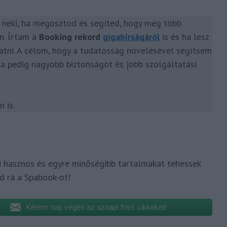
k neki, ha megosztod és segíted, hogy még több
en. Írtam a
Booking rekord
gigabírságáról
is és ha lesz
atni. A célom, hogy a tudatosság növelésével segítsem
a pedig nagyobb biztonságot és jobb szolgáltatási
 is.
i hasznos és egyre minőségibb tartalmakat tehessek
d rá a Spabook-ot!
Kérem nap végén az aznapi friss cikkeket!