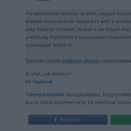
Ha hasznosnak találtad az infót, nagyon örülö
érdekes információról tudjak hírt adni a jövőb
még hasonló történet, azokat is be fogom mut
a minőség fejlődését a turizmusban, számotokr
színvonalat érjünk el.
Szívesen látunk
wellness-utazós
csoportunkban
Jó utat, sok élményt!
Mr Spabook
Támogatásoddal
hozzájárulhatsz, hogy tovább
közzé. Hálás köszönet érte, ha méltónak találo
Megosztás