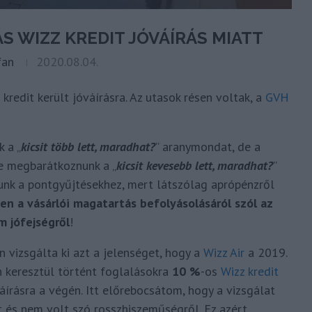
S WIZZ KREDIT JÓVÁÍRÁS MIATT
fan
2020.08.04.
kredit került jóváírásra. Az utasok résen voltak, a
GVH
 a „
kicsit több lett, maradhat?
” aranymondat, de a
e megbarátkoznunk a „
kicsit kevesebb lett, maradhat?
”
nunk a pontgyűjtésekhez, mert látszólag aprópénzről
 a vásárlói magatartás befolyásolásáról szól az
m jófejségről
!
 vizsgálta ki azt a jelenséget, hogy a
Wizz Air
a 2019.
on keresztül történt foglalásokra
10 %
-os
Wizz kredit
áírásra a végén. Itt előrebocsátom, hogy a vizsgálat
nt és nem volt szó rosszhiszeműségről. Ez azért