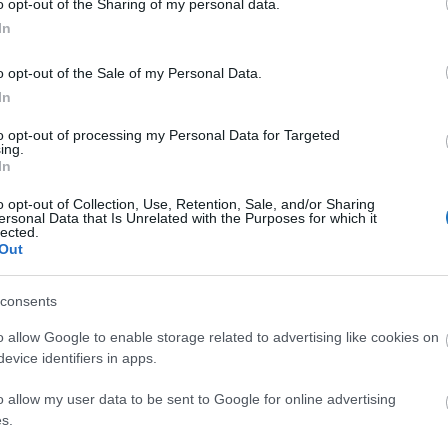
o opt-out of the Sharing of my personal data.
In
o opt-out of the Sale of my Personal Data.
In
to opt-out of processing my Personal Data for Targeted
ing.
In
o opt-out of Collection, Use, Retention, Sale, and/or Sharing
ersonal Data that Is Unrelated with the Purposes for which it
lected.
hozott, többek között azzal az
indoklással
(
érdemes
Out
hogy a jóváírások korrigálása csak a vizsgálat
 tesz lépéseket, akkor a különbözet utólagos
consents
taló határozattal azt a célt kívánják elérni, hogy a
o allow Google to enable storage related to advertising like cookies on
 fél beavatkozás nélkül kerüljön javításra.
evice identifiers in apps.
megállapítása mellett egyéb szankciót nem kívánt
o allow my user data to be sent to Google for online advertising
gy informatikai beállítási hiba okozta, ennek tényét (és
s.
te és a rendelkezésre álló iratok alapján mindent