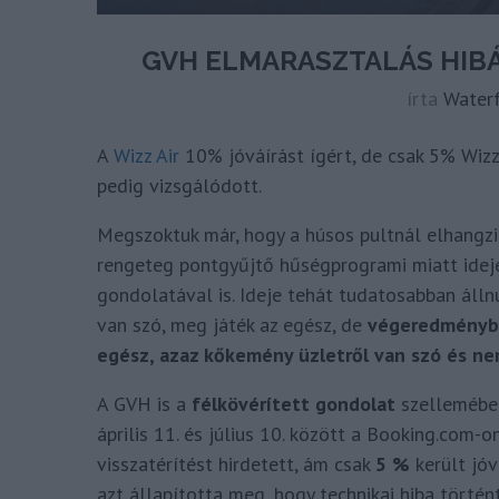
GVH ELMARASZTALÁS HIBÁ
írta
Water
A
Wizz Air
10% jóváírást ígért, de csak 5% Wizz 
pedig vizsgálódott.
Megszoktuk már, hogy a húsos pultnál elhangzik
rengeteg pontgyűjtő hűségprogrami miatt idej
gondolatával is. Ideje tehát tudatosabban áll
van szó, meg játék az egész, de
végeredményben
egész, azaz kőkemény üzletről van szó és ne
A GVH is a
félkövérített
gondolat
szellemében
április 11. és július 10. között a Booking.com-
visszatérítést hirdetett, ám csak
5 %
került jóv
azt állapította meg, hogy technikai hiba törté