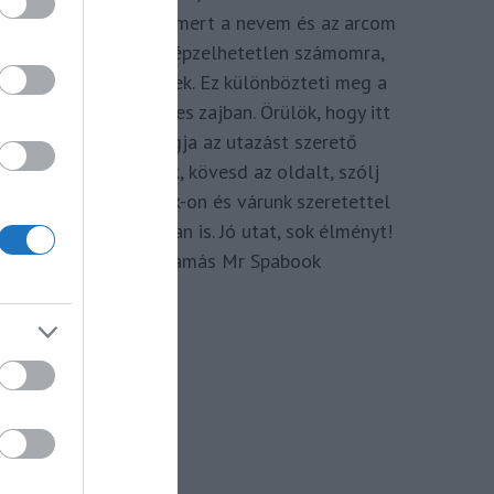
megkomponálva, mert a nevem és az arcom
adom hozzá. Elképzelhetetlen számomra,
hogy ne így tegyek. Ez különbözteti meg a
Spabook-ot a netes zajban. Örülök, hogy itt
vagy, légy tagja az utazást szerető
Közösségünknek, kövesd az oldalt, szólj
hozzá a Facebook-on és várunk szeretettel
zárt csoportunkban is. Jó utat, sok élményt!
Kassay Tamás Mr Spabook