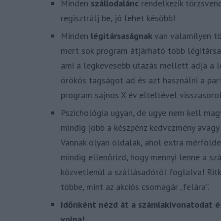
Minden
szállodalánc
rendelkezik törzsven
regisztrálj be, jó lehet később!
Minden
légitársaságnak
van valamilyen tö
mert sok program átjárható több légitársa
ami a legkevesebb utazás mellett adja a le
örökös tagságot ad és azt használni a part
program sajnos X év elteltével visszasorol
Pszichológia ugyan, de ugye nem kell mag
mindig jobb a készpénz kedvezmény avag
Vannak olyan oldalak, ahol extra mérföldek
mindig ellenőrizd, hogy mennyi lenne a szá
közvetlenül a szállásadótól foglalva! Rit
többe, mint az akciós csomagár „felára”.
Időnként nézd át a számlakivonatodat és
volna!