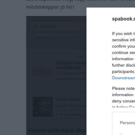
mindenképpen jó hír!
spabook.n
If you wish 
sensitive in
confirm you
continue se
information 
further disc
participants
Downstream 
Please note
information 
deny consent
in below Go
Persona