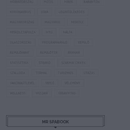
HORVÁTORSZÁG
HOTEL
HÍREK
KARANTÉN
KORONAVÍRUS
KÍNA
LÉGIKÖZLEKEDÉS
MAGYARORSZÁG
MAGYARUL
MISKOLC
MISKOLCTAPOLCA
MTÜ
MÁLTA
OLASZORSZÁG
PROGRAMAJÁNLÓ
REPÜLŐ
REPÜLŐJÁRAT
REPÜLŐTÉR
RYANAIR
STATISZTIKA
STRAND
SZAKMAI CIKKEK
SZÁLLODA
TERMÁL
TURIZMUS
UTAZÁS
VAKCINAÚTLEVÉL
VIDEÓ
VÉLEMÉNY
WELLNESS
WIZZAIR
ÚJRANYITÁS
MR SPABOOK