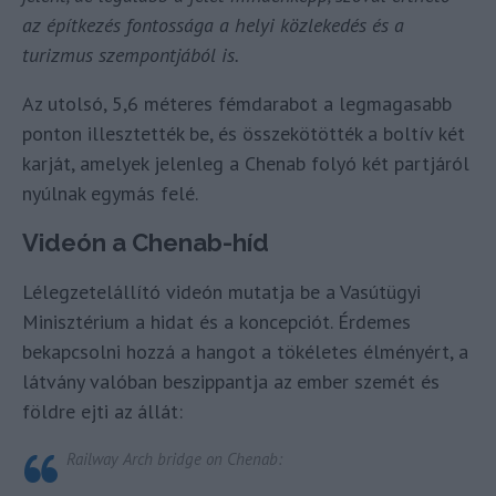
az építkezés fontossága a helyi közlekedés és a
turizmus szempontjából is.
Az utolsó, 5,6 méteres fémdarabot a legmagasabb
ponton illesztették be, és összekötötték a boltív két
karját, amelyek jelenleg a Chenab folyó két partjáról
nyúlnak egymás felé.
Videón a Chenab-híd
Lélegzetelállító videón mutatja be a Vasútügyi
Minisztérium a hidat és a koncepciót. Érdemes
bekapcsolni hozzá a hangot a tökéletes élményért, a
látvány valóban beszippantja az ember szemét és
földre ejti az állát:
Railway Arch bridge on Chenab: