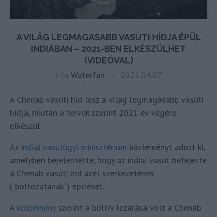
A VILÁG LEGMAGASABB VASÚTI HÍDJA ÉPÜL
INDIÁBAN – 2021-BEN ELKÉSZÜLHET
(VIDEÓVAL)
írta
Waterfan
2021.04.07.
A Chenab vasúti híd lesz a világ legmagasabb vasúti
hídja, miután a tervek szerint 2021 év végére
elkészül.
Az
indiai vasútügyi minisztérium
közleményt adott ki,
amelyben bejelentette, hogy az indiai vasút befejezte
a Chenab vasúti híd acél szerkezetének
(„boltozatának”) építését.
A
közlemény
szerint a boltív lezárása volt a Chenab