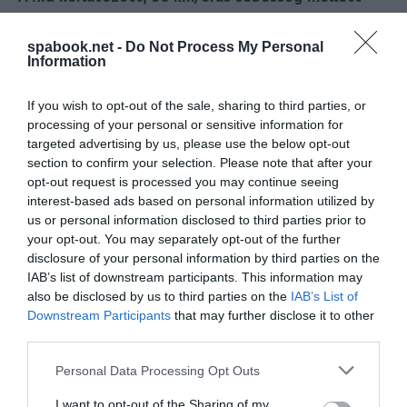
képes biztosítani a vonatok áthaladását akkor is,
ha az egyik pillér/támfal megsemmisül.
spabook.net -
Do Not Process My Personal
Information
If you wish to opt-out of the sale, sharing to third parties, or
A Chenab hidat úgy tervezték,
processing of your personal or sensitive information for
targeted advertising by us, please use the below opt-out
hogy képes legyen ellenállni akár
section to confirm your selection. Please note that after your
opt-out request is processed you may continue seeing
interest-based ads based on personal information utilized by
266 km/h sebességű szélnek, a
us or personal information disclosed to third parties prior to
your opt-out. You may separately opt-out of the further
Richter-skála szerinti 8-as
disclosure of your personal information by third parties on the
IAB’s list of downstream participants. This information may
erősségű földrengésnek és nagy
also be disclosed by us to third parties on the
IAB’s List of
Downstream Participants
that may further disclose it to other
erejű robbanásoknak is.
third parties.
Please note that this website/app uses one or more Google
Personal Data Processing Opt Outs
services and may gather and store information including but
not limited to your visit or usage behaviour. You may click to
I want to opt-out of the Sharing of my