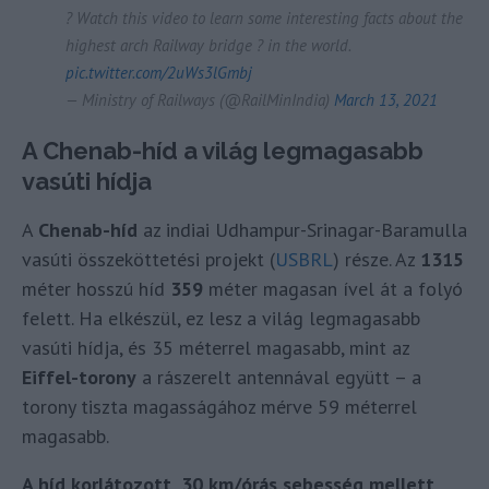
? Watch this video to learn some interesting facts about the
highest arch Railway bridge ? in the world.
pic.twitter.com/2uWs3lGmbj
— Ministry of Railways (@RailMinIndia)
March 13, 2021
A Chenab-híd a világ legmagasabb
vasúti hídja
A
Chenab-híd
az indiai Udhampur-Srinagar-Baramulla
vasúti összeköttetési projekt (
USBRL
) része. Az
1315
méter hosszú híd
359
méter magasan ível át a folyó
felett. Ha elkészül, ez lesz a világ legmagasabb
vasúti hídja, és 35 méterrel magasabb, mint az
Eiffel-torony
a rászerelt antennával együtt – a
torony tiszta magasságához mérve 59 méterrel
magasabb.
A híd korlátozott, 30 km/órás sebesség mellett