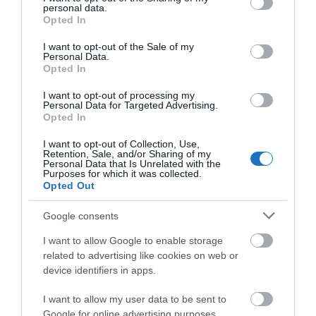
personal data.
Az útvonal mentén több másik híd és alagút építését
grant or deny consent to Google and its third-party tags to
Opted In
use your data for below specified purposes in below Google
is magában foglaló projekt a 2000-es évek elején
consent section.
I want to opt-out of the Sale of my
kezdődött, de a sorozatos építési kihívások miatt
Personal Data.
többször
felfüggesztették
a munkálatokat. A
Opted In
koronavírus járvány szintén tovább növelte a
I want to opt-out of processing my
késedelmet, ám most úgy néz ki, hogy a világ
Personal Data for Targeted Advertising.
Opted In
legmagasabb vasúti hídja várhatóan 2021
decemberére megépül.
A Chenab-híd élettartamát
I want to opt-out of Collection, Use,
Retention, Sale, and/or Sharing of my
120 évre tervezték
.
Personal Data that Is Unrelated with the
Purposes for which it was collected.
Opted Out
A világ legmagasabb hídja egyébként a Kínában
található Duge-híd, amelyen 565 méter
Google consents
magasságban lehet átkelni egyik oldalról a másikra.
I want to allow Google to enable storage
A világon 12 híd van, ami magasabb, mint a most
related to advertising like cookies on web or
épülő világrekorder
vasúti
híd: a 12 versenyzőből 10
device identifiers in apps.
Kínában található, 1 Mexikóban, 1 pedig Pápua Új-
I want to allow my user data to be sent to
Guinea büszkesége. Kína világrekorder üveghidak
Google for online advertising purposes.