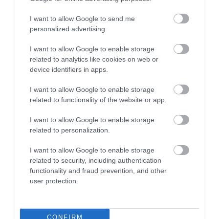
tekintetében is, például ez az
üveghíd
minden
I want to allow Google to send me
korábbit felülmúl.
personalized advertising.
Az építés körülményeibe is bepillanthatunk néhány
I want to allow Google to enable storage
lélegzetelállító képkockán keresztül, szinte érzi az
related to analytics like cookies on web or
ember a lábában a magasságot a videó láttán:
device identifiers in apps.
I want to allow Google to enable storage
related to functionality of the website or app.
I want to allow Google to enable storage
related to personalization.
I want to allow Google to enable storage
related to security, including authentication
functionality and fraud prevention, and other
user protection.
CONFIRM