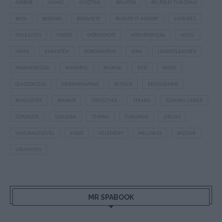
AIRBNB
AJÁNLÓ
AUSZTRIA
BALATON
BELFÖLDI TURIZMUS
BGYH
BOOKING
BUDAPEST
BUDAPEST AIRPORT
EMIRATES
FEJLESZTÉS
FÜRDŐ
GYÓGYFÜRDŐ
HORVÁTORSZÁG
HOTEL
HÍREK
KARANTÉN
KORONAVÍRUS
KÍNA
LÉGIKÖZLEKEDÉS
MAGYARORSZÁG
MAGYARUL
MISKOLC
MTÜ
MÁLTA
OLASZORSZÁG
PROGRAMAJÁNLÓ
REPÜLŐ
REPÜLŐJÁRAT
REPÜLŐTÉR
RYANAIR
STATISZTIKA
STRAND
SZAKMAI CIKKEK
SZPONZOR
SZÁLLODA
TERMÁL
TURIZMUS
UTAZÁS
VAKCINAÚTLEVÉL
VIDEÓ
VÉLEMÉNY
WELLNESS
WIZZAIR
ÚJRANYITÁS
MR SPABOOK