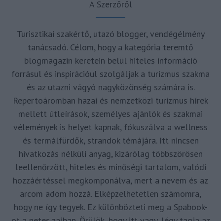
A Szerzőről
Turisztikai szakértő, utazó blogger, vendégélmény
tanácsadó. Célom, hogy a kategória teremtő
blogmagazin keretein belül hiteles információ
forrásul és inspirációul szolgáljak a turizmus szakma
és az utazni vágyó nagyközönség számára is.
Repertoáromban hazai és nemzetközi turizmus hírek
mellett útleírások, személyes ajánlók és szakmai
vélemények is helyet kapnak, fókuszálva a wellness
és termálfürdők, strandok témájára. Itt nincsen
hivatkozás nélküli anyag, kizárólag többszörösen
leellenőrzött, hiteles és minőségi tartalom, valódi
hozzáértéssel megkomponálva, mert a nevem és az
arcom adom hozzá. Elképzelhetetlen számomra,
hogy ne így tegyek. Ez különbözteti meg a Spabook-
ot a netes zajban. Örülök, hogy itt vagy, légy tagja az