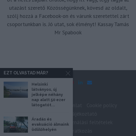
utazást szerető Közösségünknek, kövesd az oldalt,
szólj hozzá a Facebook-on és várunk szeretettel zárt
csoportunkban is. Jó utat, sok élményt! Kassay Tamás
Mr Spabook
EZT OLVASTAD MÁR?
Helsinki
látványos, új
jelképe néhány
nap alatt 50 ezer
Impresszum
Médiaajánlat
Cookie policy
látogatót...
Adatkezelési tájékoztató
Áradás és
Szerzői jogok, felhasználási feltételek
evakuáció álmaink
Hírlevél feliratkozás
üdülőhelyén