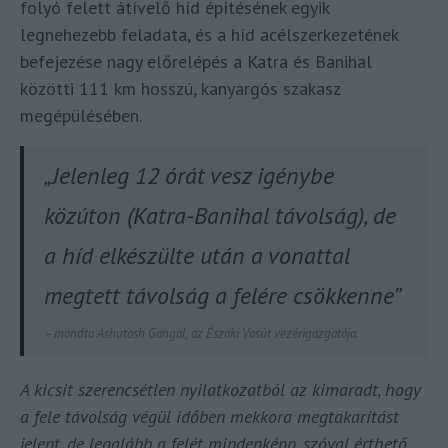
folyó felett átívelő híd építésének egyik
legnehezebb feladata, és a híd acélszerkezetének
befejezése nagy előrelépés a Katra és Banihal
közötti 111 km hosszú, kanyargós szakasz
megépülésében.
„Jelenleg 12 órát vesz igénybe
közúton (Katra-Banihal távolság), de
a híd elkészülte után a vonattal
megtett távolság a felére csökkenne”
– mondta Ashutosh Gangal, az Északi Vasút vezérigazgatója.
A kicsit szerencsétlen nyilatkozatból az kimaradt, hogy
a fele távolság végül időben mekkora megtakarítást
jelent, de legalább a felét mindenképp, szóval érthető