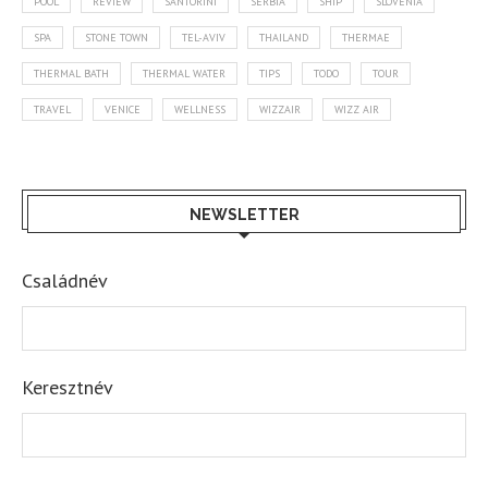
POOL
REVIEW
SANTORINI
SERBIA
SHIP
SLOVENIA
SPA
STONE TOWN
TEL-AVIV
THAILAND
THERMAE
THERMAL BATH
THERMAL WATER
TIPS
TODO
TOUR
TRAVEL
VENICE
WELLNESS
WIZZAIR
WIZZ AIR
NEWSLETTER
Családnév
Keresztnév