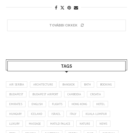
TOVÁBBI CIKKEK
TAGS
AIR SERBIA
ARCHITECTURE
BANGKOK
BATH
BOOKING
BUDAPEST
BUDAPEST AIRPORT
CAMBODIA
CROATIA
EMIRATES
ENGLISH
FLIGHTS
HONG KONG
HOTEL
HUNGARY
ICELAND
ISRAEL
ITALY
KUALA LUMPUR
LUXURY
MASSAGE
MATILD PALACE
NATURE
NEWS