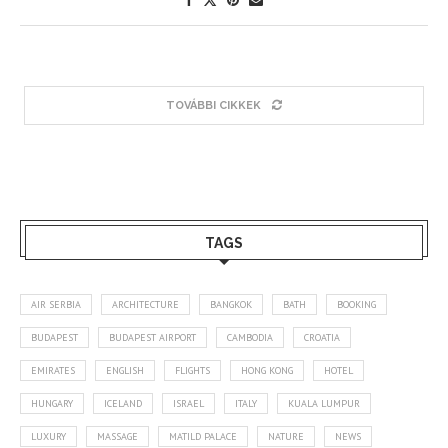
TOVÁBBI CIKKEK
TAGS
AIR SERBIA
ARCHITECTURE
BANGKOK
BATH
BOOKING
BUDAPEST
BUDAPEST AIRPORT
CAMBODIA
CROATIA
EMIRATES
ENGLISH
FLIGHTS
HONG KONG
HOTEL
HUNGARY
ICELAND
ISRAEL
ITALY
KUALA LUMPUR
LUXURY
MASSAGE
MATILD PALACE
NATURE
NEWS