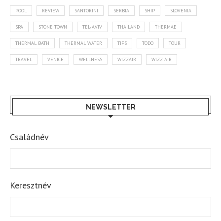
POOL
REVIEW
SANTORINI
SERBIA
SHIP
SLOVENIA
SPA
STONE TOWN
TEL-AVIV
THAILAND
THERMAE
THERMAL BATH
THERMAL WATER
TIPS
TODO
TOUR
TRAVEL
VENICE
WELLNESS
WIZZAIR
WIZZ AIR
NEWSLETTER
Családnév
Keresztnév