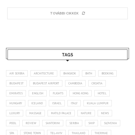
TOVÁBBI CIKKEK
TAGS
AIR SERBIA
ARCHITECTURE
BANGKOK
BATH
BOOKING
BUDAPEST
BUDAPEST AIRPORT
CAMBODIA
CROATIA
EMIRATES
ENGLISH
FLIGHTS
HONG KONG
HOTEL
HUNGARY
ICELAND
ISRAEL
ITALY
KUALA LUMPUR
LUXURY
MASSAGE
MATILD PALACE
NATURE
NEWS
POOL
REVIEW
SANTORINI
SERBIA
SHIP
SLOVENIA
SPA
STONE TOWN
TEL-AVIV
THAILAND
THERMAE