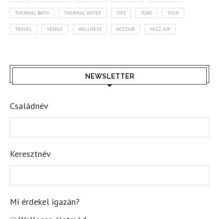
THERMAL BATH
THERMAL WATER
TIPS
TODO
TOUR
TRAVEL
VENICE
WELLNESS
WIZZAIR
WIZZ AIR
NEWSLETTER
Családnév
Keresztnév
Mi érdekel igazán?