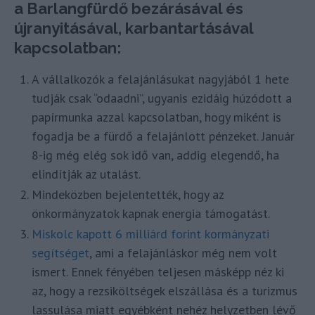
a Barlangfürdő bezárásával és
újranyitásával, karbantartásával
kapcsolatban:
A vállalkozók a felajánlásukat nagyjából 1 hete
tudják csak “odaadni”, ugyanis ezidáig húzódott a
papírmunka azzal kapcsolatban, hogy miként is
fogadja be a fürdő a felajánlott pénzeket. Január
8-ig még elég sok idő van, addig elegendő, ha
elindítják az utalást.
Mindeközben bejelentették, hogy az
önkormányzatok kapnak energia támogatást.
Miskolc kapott 6 milliárd forint kormányzati
segítséget
, ami a felajánláskor még nem volt
ismert. Ennek fényében teljesen másképp néz ki
az, hogy a rezsiköltségek elszállása és a turizmus
lassulása miatt egyébként nehéz helyzetben lévő