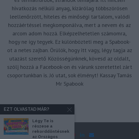
hivatkozás nélküli anyag, kizárólag többszörösen
leellenőrzött, hiteles és minőségi tartalom, valódi
hozzáértéssel megkomponálva, mert a nevem és az
arcom adom hozzá. Elképzelhetetlen számomra,
hogy ne így tegyek. Ez különbözteti meg a Spabook-
ot a netes zajban. Örülök, hogy itt vagy, légy tagja az
utazást szerető Közösségünknek, kövesd az oldalt,
szólj hozzá a Facebook-on és várunk szeretettel zárt
csoportunkban is. Jó utat, sok élményt! Kassay Tamás
Mr Spabook
EZT OLVASTAD MÁR?
Légy Te is
részese a
rekorddöntésnek
az Országos