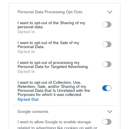
third parties.
Semmilyen formában nem merült fel a
Please note that this website/app uses one or more Google
Personal Data Processing Opt Outs
services and may gather and store information including but
Barlangfürdő bezárása
! A
közgyűlésről készült
not limited to your visit or usage behaviour. You may click to
I want to opt-out of the Sharing of my
videó itt tekinthető meg
, az ominózus rész 5:35:00-
personal data.
grant or deny consent to Google and its third-party tags to
Opted In
tól kezdődik.
Ez a cikk
konkrétan bezárásról szóló
use your data for below specified purposes in below Google
consent section.
közgyűlési döntésről ír, de ezen a közgyűlésen nem
I want to opt-out of the Sale of my
Personal Data.
született ilyen döntés. A
Telex
az első, amelyik
Opted In
megtette, hogy újra foglalkozott a témával és
I want to opt-out of processing my
leközölte a részleteket is, azóta a
Startlap
is
Personal Data for Targeted Advertising.
Opted In
csatlakozott hozzá.
I want to opt-out of Collection, Use,
Végezetül pedig szeretném felhívni mind az
Retention, Sale, and/or Sharing of my
Personal Data that Is Unrelated with the
Önkormányzat, mind az ellenzékben lévő
Purposes for which it was collected.
Opted Out
kormánypárti képviselők, mind pedig pártállástól
függetlenül az összes médiaszereplő figyelmét arra,
Google consents
hogy
1-1 ilyen hír, amelyet önös érdekből
I want to allow Google to enable storage
vezérelve kürtölnek szét, illetve ellenőrizetlenül
related to advertising like cookies on web or