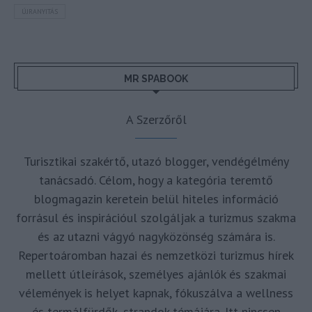
ÚJRANYITÁS
MR SPABOOK
A Szerzőről
Turisztikai szakértő, utazó blogger, vendégélmény
tanácsadó. Célom, hogy a kategória teremtő
blogmagazin keretein belül hiteles információ
forrásul és inspirációul szolgáljak a turizmus szakma
és az utazni vágyó nagyközönség számára is.
Repertoáromban hazai és nemzetközi turizmus hírek
mellett útleírások, személyes ajánlók és szakmai
vélemények is helyet kapnak, fókuszálva a wellness
és termálfürdők, strandok témájára. Itt nincsen