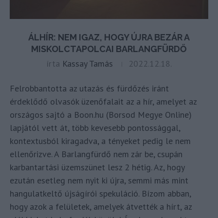
ÁLHÍR: NEM IGAZ, HOGY ÚJRA BEZÁR A
MISKOLCTAPOLCAI BARLANGFÜRDŐ
írta
Kassay Tamás
2022.12.18.
Felrobbantotta az utazás és fürdőzés iránt
érdeklődő olvasók üzenőfalait az a hír, amelyet az
országos sajtó a Boon.hu (Borsod Megye Online)
lapjától vett át, több kevesebb pontossággal,
kontextusból kiragadva, a tényeket pedig le nem
ellenőrizve. A Barlangfürdő nem zár be, csupán
karbantartási üzemszünet lesz 2 hétig. Az, hogy
ezután esetleg nem nyit ki újra, semmi más mint
hangulatkeltő újságírói spekuláció. Bízom abban,
hogy azok a felületek, amelyek átvették a hírt, az