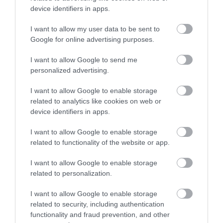
közölnek tovább, esetenként még ki is színezik
device identifiers in apps.
olyasmivel, amit még az eredeti anyag sem
I want to allow my user data to be sent to
tartalmazott, azzal nagyon könnyen
Google for online advertising purposes.
visszafordíthatatlan károkat okozhatnak.
I want to allow Google to send me
A turisták utazási szokásai a járvány alatt
personalized advertising.
megváltoztak, nagyon érzékenyek minden
I want to allow Google to enable storage
bizonytalanságra
és csak olyan helyre foglalnak,
related to analytics like cookies on web or
amiben biztosak, hogy el tudnak oda utazni.
Ha úgy
device identifiers in apps.
érzik, hogy Miskolc problémás és ki tudja mi lesz
I want to allow Google to enable storage
majd addigra, amikorra a foglalás szól, akkor
related to functionality of the website or app.
keresnek másik úti célt.
Ez ma így működik. Bízom
abban, hogy csak azért nincsenek ezzel tisztában,
I want to allow Google to enable storage
related to personalization.
mert még nem írta le ezt így senki explicit. De most
szólok és bízom abban, hogy mindenki magába néz
I want to allow Google to enable storage
kicsit.
related to security, including authentication
functionality and fraud prevention, and other