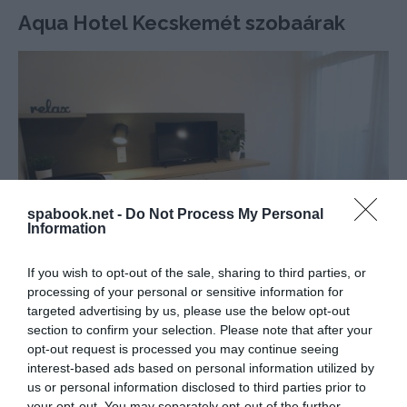
Aqua Hotel Kecskemét szobaárak
spabook.net -
Do Not Process My Personal
Information
If you wish to opt-out of the sale, sharing to third parties, or
processing of your personal or sensitive information for
Érdekel a turizmus? Vár az
Utazás hírek
csoport
targeted advertising by us, please use the below opt-out
section to confirm your selection. Please note that after your
A 3 csillagos szálloda nyitási akcióban 11.000
opt-out request is processed you may continue seeing
interest-based ads based on personal information utilized by
forint/fő/éj áron kínálja a fürdőbelépőt és büfé
us or personal information disclosed to third parties prior to
reggelit (másik nevén: svédasztalos reggeli) is
your opt-out. You may separately opt-out of the further