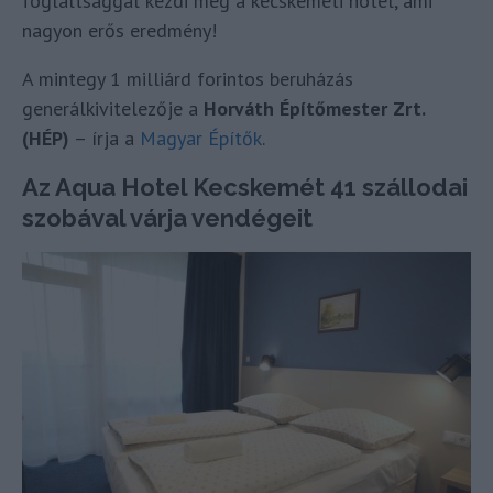
foglaltsággal kezdi meg a kecskeméti hotel, ami
nagyon erős eredmény!
A mintegy 1 milliárd forintos beruházás
generálkivitelezője a
Horváth Építőmester Zrt.
(HÉP)
– írja a
Magyar Építők
.
Az Aqua Hotel Kecskemét 41 szállodai
szobával várja vendégeit