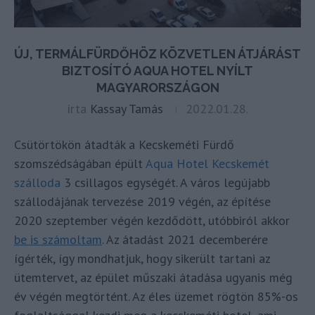
ÚJ, TERMÁLFÜRDŐHÖZ KÖZVETLEN ÁTJÁRÁST
BIZTOSÍTÓ AQUA HOTEL NYÍLT
MAGYARORSZÁGON
írta
Kassay Tamás
2022.01.28.
Csütörtökön átadták a Kecskeméti Fürdő
szomszédságában épült
Aqua Hotel Kecskemét
szálloda
3 csillagos egységét. A város legújabb
szállodájának tervezése 2019 végén, az építése
2020 szeptember végén kezdődött, utóbbiról akkor
be is számoltam
. Az átadást 2021 decemberére
ígérték, így mondhatjuk, hogy sikerült tartani az
ütemtervet, az épület műszaki átadása ugyanis még
év végén megtörtént. Az éles üzemet rögtön 85%-os