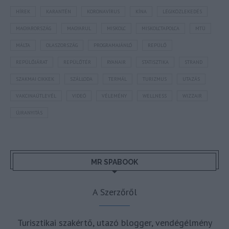
HÍREK
KARANTÉN
KORONAVÍRUS
KÍNA
LÉGIKÖZLEKEDÉS
MAGYARORSZÁG
MAGYARUL
MISKOLC
MISKOLCTAPOLCA
MTÜ
MÁLTA
OLASZORSZÁG
PROGRAMAJÁNLÓ
REPÜLŐ
REPÜLŐJÁRAT
REPÜLŐTÉR
RYANAIR
STATISZTIKA
STRAND
SZAKMAI CIKKEK
SZÁLLODA
TERMÁL
TURIZMUS
UTAZÁS
VAKCINAÚTLEVÉL
VIDEÓ
VÉLEMÉNY
WELLNESS
WIZZAIR
ÚJRANYITÁS
MR SPABOOK
A Szerzőről
Turisztikai szakértő, utazó blogger, vendégélmény