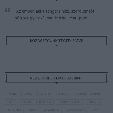
"Az ember, aki a tengert nézi, szerelemtől
sújtott gyerek." Jean-Michel Maulpoix
KÖZÖSSÉGÜNK TÉGED IS VÁR!
NÉZZ KÖRBE TÉMÁK SZERINT!
AIRBNB
AJÁNLÓ
AUSZTRIA
BALATON
BELFÖLDI TURIZMUS
BGYH
BOOKING
BUDAPEST
BUDAPEST AIRPORT
EMIRATES
FEJLESZTÉS
FÜRDŐ
GYÓGYFÜRDŐ
HORVÁTORSZÁG
HOTEL