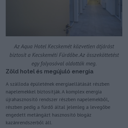
Az Aqua Hotel Kecskemét közvetlen átjárást
biztosít a Kecskeméti Fürdőbe. Az összeköttetést
egy folyosóval oldották meg.
Zöld hotel és megújuló energia
A szálloda épületének energiaellátását részben
napelemekkel biztosítják. A komplex energia
újrahasznosító rendszer részben napelemekből,
részben pedig a fürdő által jelenleg a levegőbe
engedett metángázt hasznosító biogáz
kazánrendszerből áll.