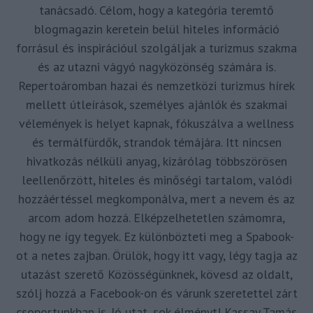
tanácsadó. Célom, hogy a kategória teremtő
blogmagazin keretein belül hiteles információ
forrásul és inspirációul szolgáljak a turizmus szakma
és az utazni vágyó nagyközönség számára is.
Repertoáromban hazai és nemzetközi turizmus hírek
mellett útleírások, személyes ajánlók és szakmai
vélemények is helyet kapnak, fókuszálva a wellness
és termálfürdők, strandok témájára. Itt nincsen
hivatkozás nélküli anyag, kizárólag többszörösen
leellenőrzött, hiteles és minőségi tartalom, valódi
hozzáértéssel megkomponálva, mert a nevem és az
arcom adom hozzá. Elképzelhetetlen számomra,
hogy ne így tegyek. Ez különbözteti meg a Spabook-
ot a netes zajban. Örülök, hogy itt vagy, légy tagja az
utazást szerető Közösségünknek, kövesd az oldalt,
szólj hozzá a Facebook-on és várunk szeretettel zárt
csoportunkban is. Jó utat, sok élményt! Kassay Tamás