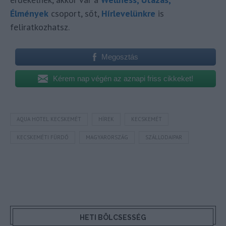
Élmények
csoport, sőt,
Hírlevelünkre
is
feliratkozhatsz.
Megosztás
Kérem nap végén az aznapi friss cikkeket!
AQUA HOTEL KECSKEMÉT
HÍREK
KECSKEMÉT
KECSKEMÉTI FÜRDŐ
MAGYARORSZÁG
SZÁLLODAIPAR
HETI BÖLCSESSÉG