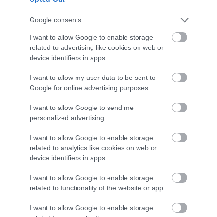
Google consents
I want to allow Google to enable storage
related to advertising like cookies on web or
device identifiers in apps.
Fotók: Dernovics Tamás /
magyarepitok.hu
I want to allow my user data to be sent to
Google for online advertising purposes.
MH 59. Szentgyörgyi Dezső repülőbázis látogatás
Kecskeméti Katona József Nemzeti Színház
I want to allow Google to send me
personalized advertising.
látogatás
I want to allow Google to enable storage
Mercedes-Benz Manufacturing Hungary Kft.
related to analytics like cookies on web or
látogatás
device identifiers in apps.
Zwack Kecskeméti Pálinka Manufaktúra látogatás
I want to allow Google to enable storage
Vezetett városnézés
related to functionality of the website or app.
Kecskeméti Vadaskert
I want to allow Google to enable storage