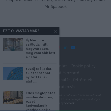
Mr Spabook
EZT OLVASTAD MÁR?
Új Mercure
szálloda nyílt
Nagyváradon,
még vonzóbb lett
a határ...
Impresszum
Médiaajánlat
Cookie policy
109 új szállodát,
Adatkezelési tájékoztató
14 ezer szobát
nyitott fél év
Szerzői jogok, felhasználási feltételek
alatt...
Hírlevél feliratkozás
Édes meglepetés
@2020 - Minden jog fenntartva. A Spabook.net oldalain található tartalmak
minden délután,
felhasználásához, újraközléséhez a szerző írásbeli hozzájárulása szükséges.
ezzel
All Rights Reserved by
Spabook
kedveskedik
vendégeinek a