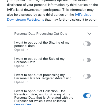
tartalmazó szolgáltatását. A nyitási akciót követően
disclosure of your personal information by third parties on the
IAB’s list of downstream participants. This information may
13-16.000 forint között mozognak az árak fő/éj
also be disclosed by us to third parties on the
IAB’s List of
alapon, attól függően, hogy erkélyes, tóra néző
Downstream Participants
that may further disclose it to other
szobát foglalunk-e és egy, vagy legalább két napra.
third parties.
Please note that this website/app uses one or more Google
Dicséretes, hogy a parkolás ingyenes a szálloda
Personal Data Processing Opt Outs
services and may gather and store information including but
parkolójában. Reméljük így is marad.
not limited to your visit or usage behaviour. You may click to
I want to opt-out of the Sharing of my
personal data.
grant or deny consent to Google and its third-party tags to
Kecskeméti programokat is
Opted In
use your data for below specified purposes in below Google
szerveznek, amelyekre minibusszal
consent section.
I want to opt-out of the Sale of my
Personal Data.
szállítják a szálloda vendégeit
Opted In
I want to opt-out of processing my
Personal Data for Targeted Advertising.
Opted In
I want to opt-out of Collection, Use,
Retention, Sale, and/or Sharing of my
Personal Data that Is Unrelated with the
Purposes for which it was collected.
Opted Out