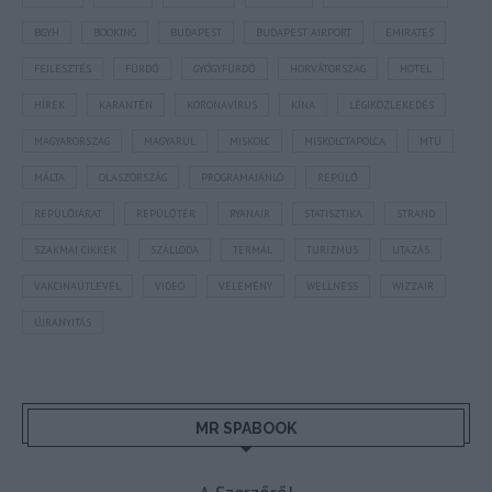
BGYH
BOOKING
BUDAPEST
BUDAPEST AIRPORT
EMIRATES
FEJLESZTÉS
FÜRDŐ
GYÓGYFÜRDŐ
HORVÁTORSZÁG
HOTEL
HÍREK
KARANTÉN
KORONAVÍRUS
KÍNA
LÉGIKÖZLEKEDÉS
MAGYARORSZÁG
MAGYARUL
MISKOLC
MISKOLCTAPOLCA
MTÜ
MÁLTA
OLASZORSZÁG
PROGRAMAJÁNLÓ
REPÜLŐ
REPÜLŐJÁRAT
REPÜLŐTÉR
RYANAIR
STATISZTIKA
STRAND
SZAKMAI CIKKEK
SZÁLLODA
TERMÁL
TURIZMUS
UTAZÁS
VAKCINAÚTLEVÉL
VIDEÓ
VÉLEMÉNY
WELLNESS
WIZZAIR
ÚJRANYITÁS
MR SPABOOK