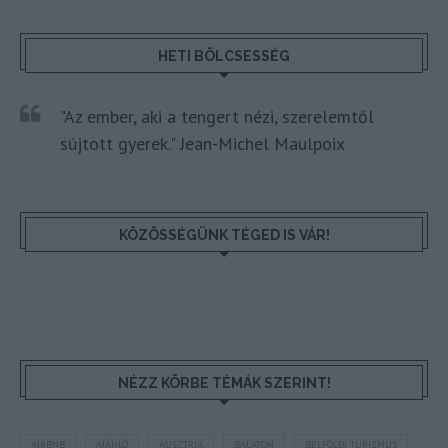
HETI BÖLCSESSÉG
"Az ember, aki a tengert nézi, szerelemtől
sújtott gyerek." Jean-Michel Maulpoix
KÖZÖSSÉGÜNK TÉGED IS VÁR!
NÉZZ KÖRBE TÉMÁK SZERINT!
AIRBNB
AJÁNLÓ
AUSZTRIA
BALATON
BELFÖLDI TURIZMUS