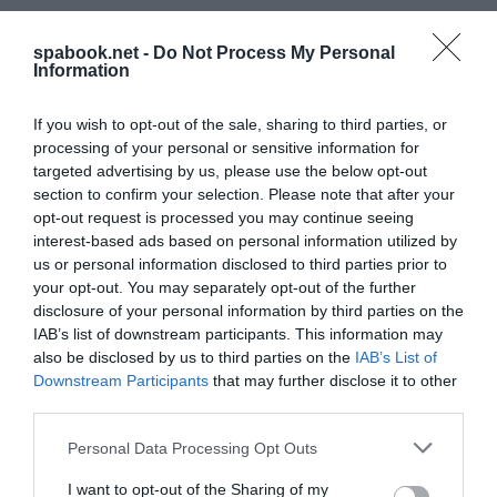
spabook.net -
Do Not Process My Personal
Information
If you wish to opt-out of the sale, sharing to third parties, or
processing of your personal or sensitive information for
targeted advertising by us, please use the below opt-out
section to confirm your selection. Please note that after your
opt-out request is processed you may continue seeing
interest-based ads based on personal information utilized by
us or personal information disclosed to third parties prior to
your opt-out. You may separately opt-out of the further
disclosure of your personal information by third parties on the
IAB’s list of downstream participants. This information may
also be disclosed by us to third parties on the
IAB’s List of
Downstream Participants
that may further disclose it to other
third parties.
JANUÁR 4-ÉN ÚJRANYIT A KECSKEMÉTI FÜRDŐ
Please note that this website/app uses one or more Google
GYÓGYÁSZATA
Personal Data Processing Opt Outs
services and may gather and store information including but
írta
Waterfan
not limited to your visit or usage behaviour. You may click to
I want to opt-out of the Sharing of my