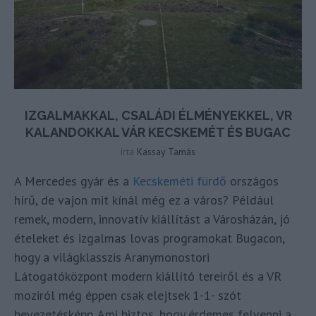
IZGALMAKKAL, CSALÁDI ÉLMÉNYEKKEL, VR
KALANDOKKAL VÁR KECSKEMÉT ÉS BUGAC
írta
Kassay Tamás
A Mercedes gyár és a
Kecskeméti fürdő
országos
hírű, de vajon mit kínál még ez a város? Például
remek, modern, innovatív kiállítást a Városházán, jó
ételeket és izgalmas lovas programokat Bugacon,
hogy a világklasszis Aranymonostori
Látogatóközpont modern kiállító tereiről és a VR
moziról még éppen csak elejtsek 1-1- szót
bevezetésképp. Ami biztos, hogy érdemes felvenni a