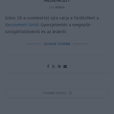
MEDENCÉIT
írta
Admin
Július 18-a szombattól újra várja a fürdőzőket a
Kecskeméti fürdő
. Gyorsjelentés a megnyíló
szolgáltatásokról és az árakról.
OLVASS TOVÁBB
TOVÁBBI CIKKEK