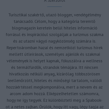
A Szerzőről
Turisztikai szakértő, utazó blogger, vendégélmény
tanácsadó. Célom, hogy a kategória teremtő
blogmagazin keretein belül hiteles információ
forrásul és inspirációul szolgáljak a turizmus szakma
és az utazni vágyó nagyközönség számára is.
Repertoáromban hazai és nemzetközi turizmus hírek
mellett útleírások, személyes ajánlók és szakmai
vélemények is helyet kapnak, fókuszálva a wellness
és termálfürdők, strandok témájára. Itt nincsen
hivatkozás nélküli anyag, kizárólag többszörösen
leellenőrzött, hiteles és minőségi tartalom, valódi
hozzáértéssel megkomponálva, mert a nevem és az
arcom adom hozzá. Elképzelhetetlen számomra,
hogy ne így tegyek. Ez különbözteti meg a Spabook-
ot a netes zajban. Örülök, hogy itt vagy, légy tagja az