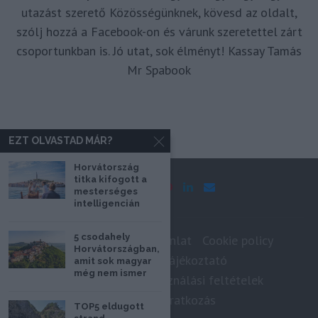
utazást szerető Közösségünknek, kövesd az oldalt,
szólj hozzá a Facebook-on és várunk szeretettel zárt
csoportunkban is. Jó utat, sok élményt! Kassay Tamás
Mr Spabook
EZT OLVASTAD MÁR?
Horvátország
titka kifogott a
mesterséges
intelligencián
5 csodahely
Impresszum
Médiaajánlat
Cookie policy
Horvátországban,
Adatkezelési tájékoztató
amit sok magyar
még nem ismer
Szerzői jogok, felhasználási feltételek
Hírlevél feliratkozás
TOP5 eldugott