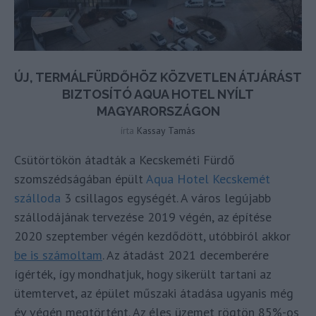
ÚJ, TERMÁLFÜRDŐHÖZ KÖZVETLEN ÁTJÁRÁST
BIZTOSÍTÓ AQUA HOTEL NYÍLT
MAGYARORSZÁGON
írta
Kassay Tamás
Csütörtökön átadták a Kecskeméti Fürdő
szomszédságában épült
Aqua Hotel Kecskemét
szálloda
3 csillagos egységét. A város legújabb
szállodájának tervezése 2019 végén, az építése
2020 szeptember végén kezdődött, utóbbiról akkor
be is számoltam
. Az átadást 2021 decemberére
ígérték, így mondhatjuk, hogy sikerült tartani az
ütemtervet, az épület műszaki átadása ugyanis még
év végén megtörtént. Az éles üzemet rögtön 85%-os