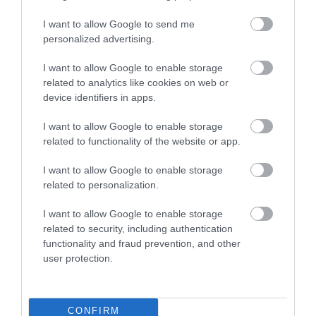
I want to allow Google to send me
personalized advertising.
I want to allow Google to enable storage
related to analytics like cookies on web or
ÚJ 3 CSILLAGOS, KÖRNYEZETBARÁT
device identifiers in apps.
SZÁLLODA ÉPÜL KECSKEMÉT AQUA HOTEL
NÉVEN
I want to allow Google to enable storage
írta
Admin
related to functionality of the website or app.
A Kecskemét Aqua Hotel 3 csillagos egysége
I want to allow Google to enable storage
napelemekkel, valamint a fürdőben keletkező
related to personalization.
metángázt hasznosító kazánrendszerrel épül a
I want to allow Google to enable storage
Horváth Építőmester Zrt
. kivitelezésében.
related to security, including authentication
Látványtervek és videó alább.
functionality and fraud prevention, and other
user protection.
OLVASS TOVÁBB
CONFIRM