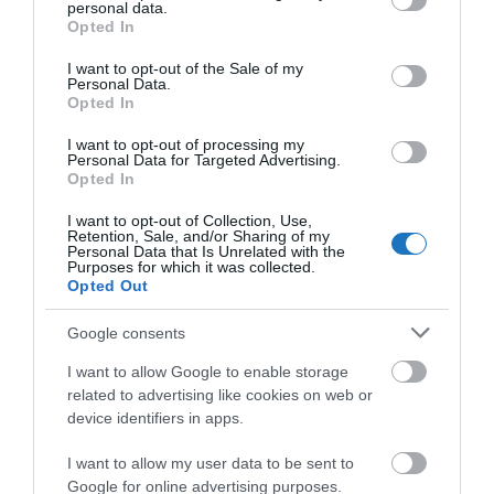
personal data.
grant or deny consent to Google and its third-party tags to
2021. január 4. hétfőn, az újév első munkanapjától
Opted In
use your data for below specified purposes in below Google
kezdve újra elérhetővé válnak a fürdőgyógyászati
consent section.
I want to opt-out of the Sale of my
Personal Data.
kezelések a Kecskeméti Fürdőben.
Opted In
I want to opt-out of processing my
OLVASS TOVÁBB
Personal Data for Targeted Advertising.
Opted In
I want to opt-out of Collection, Use,
Retention, Sale, and/or Sharing of my
Personal Data that Is Unrelated with the
Purposes for which it was collected.
Opted Out
Google consents
I want to allow Google to enable storage
related to advertising like cookies on web or
device identifiers in apps.
I want to allow my user data to be sent to
Google for online advertising purposes.