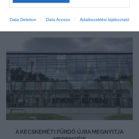
Data Deletion
Data Access
Adatkezeklési tájékoztató
A KECSKEMÉTI FÜRDŐ ÚJRA MEGNYITJA