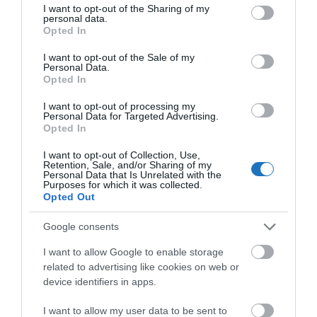
Királyság
not limited to your visit or usage behaviour. You may click to
I want to opt-out of the Sharing of my
personal data.
FivePine Lodge and Spa – Sisters, Oregon,
grant or deny consent to Google and its third-party tags to
Opted In
use your data for below specified purposes in below Google
Amerikai Egyesült Államok
consent section.
I want to opt-out of the Sale of my
La Siesta Hoi An Resort & Spa – Hoi An, Vietnám
Personal Data.
Opted In
Abigail’s Hotel – Vancouver-sziget, Kanada
Bucuti & Tara Beach Resort Aruba – Palm – Eagle
I want to opt-out of processing my
Personal Data for Targeted Advertising.
Beach, Aruba
Opted In
Hotel Moments Budapest – Budapest,
I want to opt-out of Collection, Use,
Magyarország
Retention, Sale, and/or Sharing of my
Personal Data that Is Unrelated with the
La Sinfonía del Rey Hotel & Spa – Hanoi, Vietnám
Purposes for which it was collected.
Opted Out
Hol található a Hotel Moments Budapest?
Google consents
I want to allow Google to enable storage
related to advertising like cookies on web or
device identifiers in apps.
I want to allow my user data to be sent to