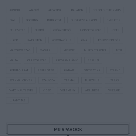
AIRBNB
AJÁNLÓ
AUSZTRIA
BALATON
BELFÖLDI TURIZMUS
BGYH
BOOKING
BUDAPEST
BUDAPEST AIRPORT
EMIRATES
FEJLESZTÉS
FÜRDŐ
GYÓGYFÜRDŐ
HORVÁTORSZÁG
HOTEL
HÍREK
KARANTÉN
KORONAVÍRUS
KÍNA
LÉGIKÖZLEKEDÉS
MAGYARORSZÁG
MAGYARUL
MISKOLC
MISKOLCTAPOLCA
MTÜ
MÁLTA
OLASZORSZÁG
PROGRAMAJÁNLÓ
REPÜLŐ
REPÜLŐJÁRAT
REPÜLŐTÉR
RYANAIR
STATISZTIKA
STRAND
SZAKMAI CIKKEK
SZÁLLODA
TERMÁL
TURIZMUS
UTAZÁS
VAKCINAÚTLEVÉL
VIDEÓ
VÉLEMÉNY
WELLNESS
WIZZAIR
ÚJRANYITÁS
MR SPABOOK