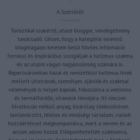
A Szerzőről
Turisztikai szakértő, utazó blogger, vendégélmény
tanácsadó. Célom, hogy a kategória teremtő
blogmagazin keretein belül hiteles információ
forrásul és inspirációul szolgáljak a turizmus szakma
és az utazni vágyó nagyközönség számára is.
Repertoáromban hazai és nemzetközi turizmus hírek
mellett útleírások, személyes ajánlók és szakmai
vélemények is helyet kapnak, fókuszálva a wellness
és termálfürdők, strandok témájára. Itt nincsen
hivatkozás nélküli anyag, kizárólag többszörösen
leellenőrzött, hiteles és minőségi tartalom, valódi
hozzáértéssel megkomponálva, mert a nevem és az
arcom adom hozzá. Elképzelhetetlen számomra,