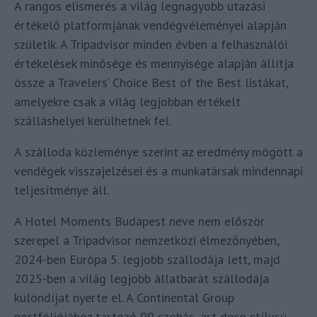
A rangos elismerés a világ legnagyobb utazási
értékelő platformjának vendégvéleményei alapján
születik. A Tripadvisor minden évben a felhasználói
értékelések minősége és mennyisége alapján állítja
össze a Travelers’ Choice Best of the Best listákat,
amelyekre csak a világ legjobban értékelt
szálláshelyei kerülhetnek fel.
A szálloda közleménye szerint az eredmény mögött a
vendégek visszajelzései és a munkatársak mindennapi
teljesítménye áll.
A Hotel Moments Budapest neve nem először
szerepel a Tripadvisor nemzetközi élmezőnyében,
2024-ben Európa 5. legjobb szállodája lett, majd
2025-ben a világ legjobb állatbarát szállodája
különdíjat nyerte el. A Continental Group
portfóliójához tartozó 99 szobás, art deco stílusú