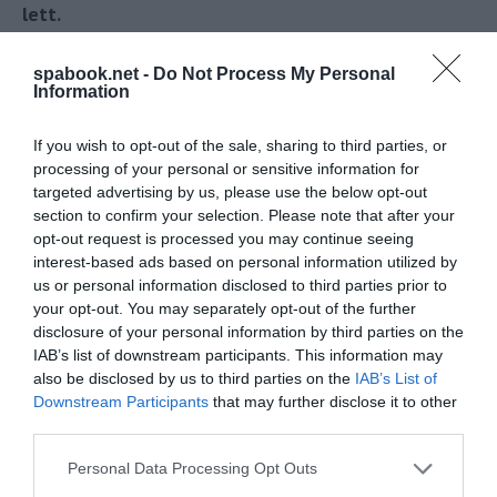
lett.
A Tripadvisor Travelers’ Choice Best of the Best díjait
spabook.net -
Do Not Process My Personal
a világ legjobb értékeléseket kapó szállodái,
Information
éttermei és turisztikai szolgáltatói nyerhetik el. A
If you wish to opt-out of the sale, sharing to third parties, or
rangsor a Tripadvisor felületén megjelenő
processing of your personal or sensitive information for
vendégértékelések minősége és mennyisége alapján
targeted advertising by us, please use the below opt-out
készül.
section to confirm your selection. Please note that after your
opt-out request is processed you may continue seeing
A világ 10 legjobb szállodája 2026-ban
interest-based ads based on personal information utilized by
us or personal information disclosed to third parties prior to
a TripAdvisor szerint
your opt-out. You may separately opt-out of the further
disclosure of your personal information by third parties on the
G.H. Universal Hotel – Bandung, Indonézia
IAB’s list of downstream participants. This information may
Hotel Colline de France – Gramado, Brazília
also be disclosed by us to third parties on the
IAB’s List of
Downstream Participants
that may further disclose it to other
Hotel Sporting Family Hospitality – Livigno,
third parties.
Olaszország
Please note that this website/app uses one or more Google
Royal Lancaster London – London, Egyesült
Personal Data Processing Opt Outs
services and may gather and store information including but