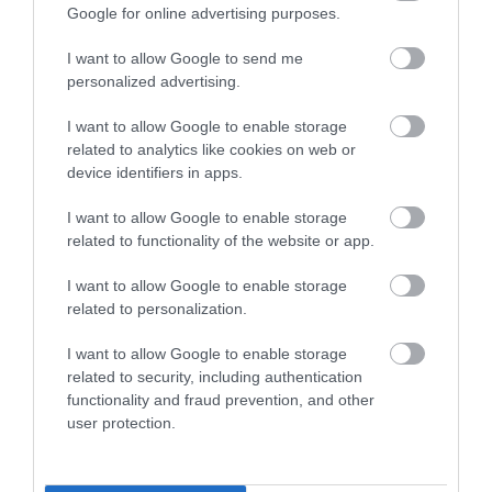
Google for online advertising purposes.
I want to allow Google to send me
personalized advertising.
I want to allow Google to enable storage
related to analytics like cookies on web or
device identifiers in apps.
A Hotel Moments Budapest a budapesti Andrássy
I want to allow Google to enable storage
úton található, néhány perc sétára a Szent István-
related to functionality of the website or app.
bazilikától, a Magyar Állami Operaháztól és a Deák
I want to allow Google to enable storage
Ferenc tértől.
related to personalization.
Miért fontos ez a magyar turizmus
I want to allow Google to enable storage
számára?
related to security, including authentication
functionality and fraud prevention, and other
A Tripadvisor a világ egyik legismertebb utazási
user protection.
platformja. Egy magyar szálloda globális TOP10-es
helyezése jelentős nemzetközi láthatóságot ad