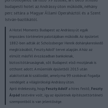
budapesti hotel az Andrássy úton működik, néhány
perc sétára a Magyar Állami Operaháztól és a Szent
István-bazilikától.
A Hotel Moments Budapest az Andrássy út egyik
impozáns történelmi palotájában működik. Az épületet
1882-ben adták át Scholssberger Henrik dohánykereskedő
megbízásából, Feszty Adolf tervei alapján. A ház az
elmúlt másfél évszázadban bankoknak,
biztosítótársaságnak, sőt Budapest első mozijának is
otthont adott. A műemlék épületből 2013 után
alakítottak ki szállodát, amely ma 99 szobával fogadja
vendégeit a világörökségi Andrássy úton.
Apró érdekesség, hogy
Feszty Adolf
a híres festő,
Feszty
Árpád
testvére volt, így az épületnek építészettörténeti
szempontból is van jelentősége.