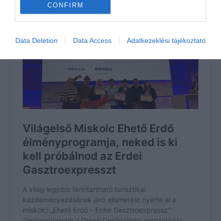
CONFIRM
Budapestnek és a hazai szállodaiparnak.
Data Deletion
Data Access
Adatkezeklési tájékoztató