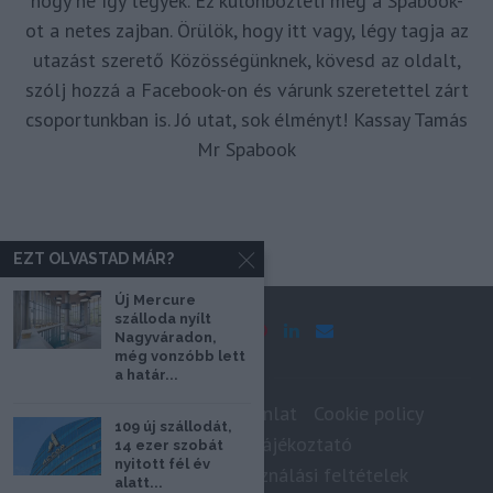
hogy ne így tegyek. Ez különbözteti meg a Spabook-
ot a netes zajban. Örülök, hogy itt vagy, légy tagja az
utazást szerető Közösségünknek, kövesd az oldalt,
szólj hozzá a Facebook-on és várunk szeretettel zárt
csoportunkban is. Jó utat, sok élményt! Kassay Tamás
Mr Spabook
EZT OLVASTAD MÁR?
Új Mercure
szálloda nyílt
Nagyváradon,
még vonzóbb lett
a határ...
Impresszum
Médiaajánlat
Cookie policy
109 új szállodát,
Adatkezelési tájékoztató
14 ezer szobát
nyitott fél év
Szerzői jogok, felhasználási feltételek
alatt...