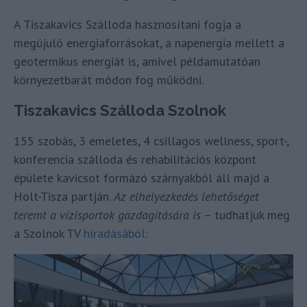
A Tiszakavics Szálloda hasznosítani fogja a
megújuló energiaforrásokat, a napenergia mellett a
geotermikus energiát is, amivel példamutatóan
környezetbarát módon fog működni.
Tiszakavics Szálloda Szolnok
155 szobás, 3 emeletes, 4 csillagos wellness, sport-,
konferencia szálloda és rehabilitációs központ
épülete kavicsot formázó szárnyakból áll majd a
Holt-Tisza partján.
Az elhelyezkedés lehetőséget
teremt a vízisportok gazdagítására is
– tudhatjuk meg
a Szolnok TV
híradásából
: