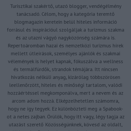
Turisztikai szakértő, utazó blogger, vendégélmény
tanácsadó. Célom, hogy a kategória teremtő
blogmagazin keretein belül hiteles információ
forrásul és inspirációul szolgáljak a turizmus szakma
és az utazni vágyó nagyközönség számára is.
Repertoáromban hazai és nemzetközi turizmus hírek
mellett útleírások, személyes ajánlók és szakmai
vélemények is helyet kapnak, fókuszálva a wellness
és termálfürdők, strandok témájára. Itt nincsen
hivatkozás nélküli anyag, kizárólag többszörösen
leellenőrzött, hiteles és minőségi tartalom, valódi
hozzáértéssel megkomponálva, mert a nevem és az
arcom adom hozzá. Elképzelhetetlen számomra,
hogy ne így tegyek. Ez különbözteti meg a Spabook-
ot a netes zajban. Örülök, hogy itt vagy, légy tagja az
utazást szerető Közösségünknek, kövesd az oldalt,