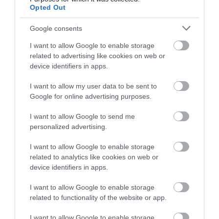
Opted Out
Google consents
I want to allow Google to enable storage
related to advertising like cookies on web or
device identifiers in apps.
I want to allow my user data to be sent to
Google for online advertising purposes.
I want to allow Google to send me
personalized advertising.
Érdekelnek a wellness és utazós témák?
I want to allow Google to enable storage
Csatlakozz
cs
oportunk
hoz
, és értesülj szállás
related to analytics like cookies on web or
device identifiers in apps.
véleményekről, fürdős eseményekről és sok-
sok
utazós
témáról is.
Oszd meg
a cikket, ha
I want to allow Google to enable storage
szerinted is elég részletes volt!
related to functionality of the website or app.
Fürdőbaráti üdvözlettel,
I want to allow Google to enable storage