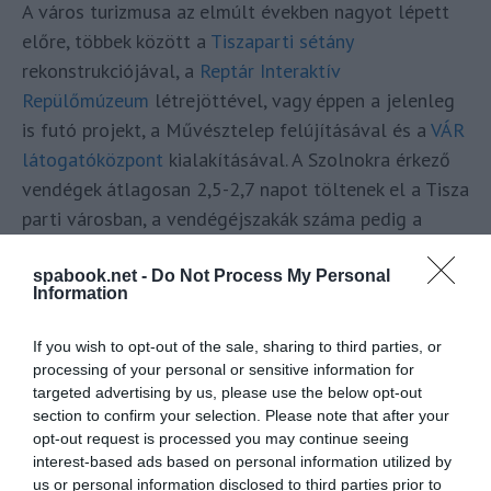
A város turizmusa az elmúlt években nagyot lépett
előre, többek között a
Tiszaparti sétány
rekonstrukciójával, a
Reptár Interaktív
Repülőmúzeum
létrejöttével, vagy éppen a jelenleg
is futó projekt, a Művésztelep felújításával és a
VÁR
látogatóközpont
kialakításával. A Szolnokra érkező
vendégek átlagosan 2,5-2,7 napot töltenek el a Tisza
parti városban, a vendégéjszakák száma pedig a
2010-es 57 ezer éjről, mára 87 ezer éjre növekedett.
spabook.net -
Do Not Process My Personal
Information
Könnyid László a
Magyar Turisztikai Ügynökség
vezérigazgató-helyettese fontos tényezőre hívta fel
If you wish to opt-out of the sale, sharing to third parties, or
a figyelmet, amikor a beruházást méltatta:
processing of your personal or sensitive information for
targeted advertising by us, please use the below opt-out
Ha mindehhez hozzátársul a
section to confirm your selection. Please note that after your
opt-out request is processed you may continue seeing
magánszálláshelyek fejlesztésével
interest-based ads based on personal information utilized by
us or personal information disclosed to third parties prior to