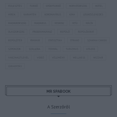
FEJLESZTÉS
FÜRDŐ
GYÓGYFÜRDŐ
HORVÁTORSZÁG
HOTEL
HÍREK
KARANTÉN
KORONAVÍRUS
KÍNA
LÉGIKÖZLEKEDÉS
MAGYARORSZÁG
MAGYARUL
MISKOLC
MTÜ
MÁLTA
OLASZORSZÁG
PROGRAMAJÁNLÓ
REPÜLŐ
REPÜLŐJÁRAT
REPÜLŐTÉR
RYANAIR
STATISZTIKA
STRAND
SZAKMAI CIKKEK
SZPONZOR
SZÁLLODA
TERMÁL
TURIZMUS
UTAZÁS
VAKCINAÚTLEVÉL
VIDEÓ
VÉLEMÉNY
WELLNESS
WIZZAIR
ÚJRANYITÁS
MR SPABOOK
A Szerzőről