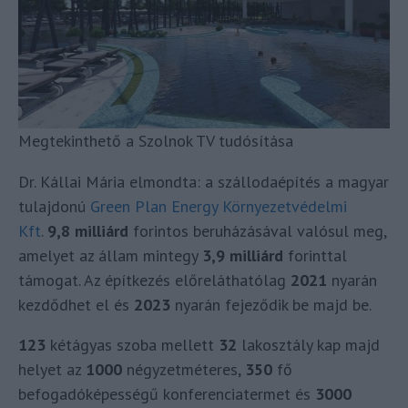
Megtekinthető a Szolnok TV tudósítása
Dr. Kállai Mária elmondta: a szállodaépítés a magyar
tulajdonú
Green Plan Energy Környezetvédelmi
Kft
.
9,8 milliárd
forintos beruházásával valósul meg,
amelyet az állam mintegy
3,9 milliárd
forinttal
támogat. Az építkezés előreláthatólag
2021
nyarán
kezdődhet el és
2023
nyarán fejeződik be majd be.
123
kétágyas szoba mellett
32
lakosztály kap majd
helyet az
1000
négyzetméteres,
350
fő
befogadóképességű konferenciatermet és
3000