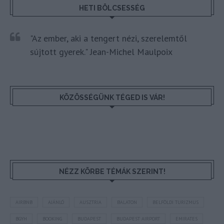
HETI BÖLCSESSÉG
"Az ember, aki a tengert nézi, szerelemtől
sújtott gyerek." Jean-Michel Maulpoix
KÖZÖSSÉGÜNK TÉGED IS VÁR!
NÉZZ KÖRBE TÉMÁK SZERINT!
AIRBNB
AJÁNLÓ
AUSZTRIA
BALATON
BELFÖLDI TURIZMUS
BGYH
BOOKING
BUDAPEST
BUDAPEST AIRPORT
EMIRATES