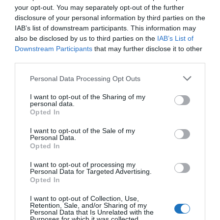
egy másik szegmens, mit fog látni a
your opt-out. You may separately opt-out of the further
disclosure of your personal information by third parties on the
Szolnokra látogató vendég? Komplex,
IAB’s list of downstream participants. This information may
also be disclosed by us to third parties on the
IAB’s List of
magasabb minőségű terméket.
Downstream Participants
that may further disclose it to other
third parties.
Könnyid László – MTÜ,
Szolnok TV
Please note that this website/app uses one or more Google
Personal Data Processing Opt Outs
services and may gather and store information including but
Tegyük ehhez hozzá, hogy 3 hete számoltam be a sok
not limited to your visit or usage behaviour. You may click to
I want to opt-out of the Sharing of my
personal data.
milliárdos szolnoki
fürdőfejlesztésről
, és azt
grant or deny consent to Google and its third-party tags to
Opted In
use your data for below specified purposes in below Google
megelőzően 1 héttel arról, hogy egy évtizedek óta
consent section.
I want to opt-out of the Sale of my
bezárt strand újra megnyitott, méghozzá wellness
Personal Data.
elemekkel teljeskörűen megújulva. Ezek a
Opted In
beruházások kiegészítik és tovább erősítik Szolnok és
I want to opt-out of processing my
Personal Data for Targeted Advertising.
a térség turisztikai vonzerejét, kínálatát és szerepét.
Opted In
I want to opt-out of Collection, Use,
Retention, Sale, and/or Sharing of my
Personal Data that Is Unrelated with the
Purposes for which it was collected.