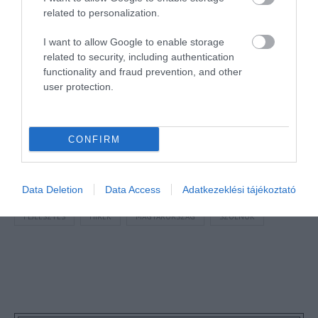
related to personalization.
Mr Spabook
I want to allow Google to enable storage
Támogatásoddal
hozzájárulhatsz, hogy további
related to security, including authentication
hasznos és egyre minőségibb tartalmakat tehessek
functionality and fraud prevention, and other
közzé.
user protection.
Megosztás
CONFIRM
Kérem nap végén az aznapi friss cikkeket!
Data Deletion
Data Access
Adatkezeklési tájékoztató
FEJLESZTÉS
HÍREK
MAGYARORSZÁG
SZOLNOK