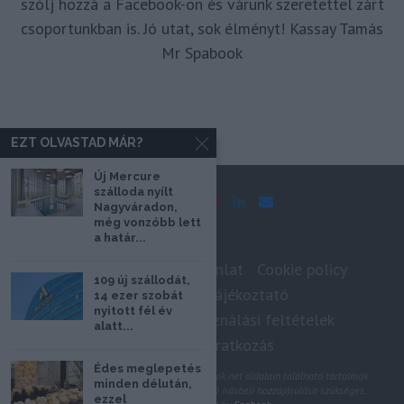
szólj hozzá a Facebook-on és várunk szeretettel zárt
csoportunkban is. Jó utat, sok élményt! Kassay Tamás
Mr Spabook
EZT OLVASTAD MÁR?
Új Mercure
szálloda nyílt
Nagyváradon,
még vonzóbb lett
a határ...
Impresszum
Médiaajánlat
Cookie policy
109 új szállodát,
Adatkezelési tájékoztató
14 ezer szobát
nyitott fél év
Szerzői jogok, felhasználási feltételek
alatt...
Hírlevél feliratkozás
Édes meglepetés
@2020 - Minden jog fenntartva. A Spabook.net oldalain található tartalmak
minden délután,
felhasználásához, újraközléséhez a szerző írásbeli hozzájárulása szükséges.
ezzel