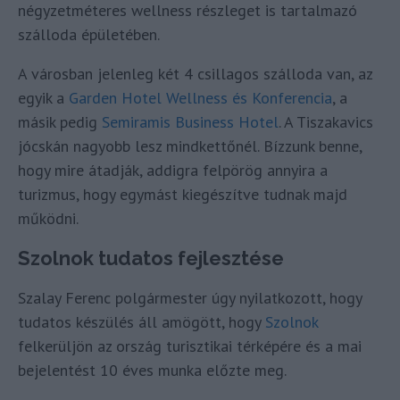
négyzetméteres wellness részleget is tartalmazó
szálloda épületében.
A városban jelenleg két 4 csillagos szálloda van, az
egyik a
Garden Hotel Wellness és Konferencia
, a
másik pedig
Semiramis Business Hotel
. A Tiszakavics
jócskán nagyobb lesz mindkettőnél. Bízzunk benne,
hogy mire átadják, addigra felpörög annyira a
turizmus, hogy egymást kiegészítve tudnak majd
működni.
Szolnok tudatos fejlesztése
Szalay Ferenc polgármester úgy nyilatkozott, hogy
tudatos készülés áll amögött, hogy
Szolnok
felkerüljön az ország turisztikai térképére és a mai
bejelentést 10 éves munka előzte meg.