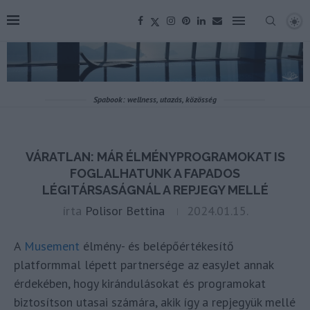
Spabook: wellness, utazás, közösség
VÁRATLAN: MÁR ÉLMÉNYPROGRAMOKAT IS
FOGLALHATUNK A FAPADOS
LÉGITÁRSASÁGNÁL A REPJEGY MELLÉ
írta
Polisor Bettina
2024.01.15.
A
Musement
élmény- és belépőértékesítő
platformmal lépett partnersége az easyJet annak
érdekében, hogy kirándulásokat és programokat
biztosítson utasai számára, akik így a repjegyük mellé