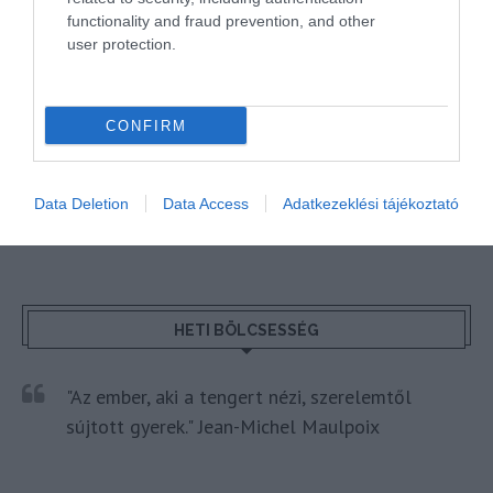
functionality and fraud prevention, and other
Kérem nap végén az aznapi friss cikkeket!
user protection.
EASYJET
HÍREK
LÉGIKÖZLEKEDÉS
MUSEMENT
CONFIRM
PROGRAM
Data Deletion
Data Access
Adatkezeklési tájékoztató
HETI BÖLCSESSÉG
"Az ember, aki a tengert nézi, szerelemtől
sújtott gyerek." Jean-Michel Maulpoix