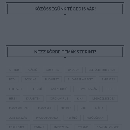
KÖZÖSSÉGÜNK TÉGED IS VÁR!
NÉZZ KÖRBE TÉMÁK SZERINT!
AIRBNB
AJÁNLÓ
AUSZTRIA
BALATON
BELFÖLDI TURIZMUS
BGYH
BOOKING
BUDAPEST
BUDAPEST AIRPORT
EMIRATES
FEJLESZTÉS
FÜRDŐ
GYÓGYFÜRDŐ
HORVÁTORSZÁG
HOTEL
HÍREK
KARANTÉN
KORONAVÍRUS
KÍNA
LÉGIKÖZLEKEDÉS
MAGYARORSZÁG
MAGYARUL
MISKOLC
MTÜ
MÁLTA
OLASZORSZÁG
PROGRAMAJÁNLÓ
REPÜLŐ
REPÜLŐJÁRAT
REPÜLŐTÉR
RYANAIR
STATISZTIKA
STRAND
SZAKMAI CIKKEK