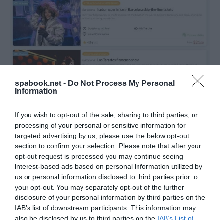
spabook.net -
Do Not Process My Personal
Information
A turizmus világának inspiráló híreiért
csatlakozz
If you wish to opt-out of the sale, sharing to third parties, or
csoportunkhoz
, és
iratkozz fel hírlevelünkre
!
processing of your personal or sensitive information for
targeted advertising by us, please use the below opt-out
A legtöbb élményre papírmentes, online jegyeket
section to confirm your selection. Please note that after your
válthatunk, így a beléptetés kényelmes és gyors
opt-out request is processed you may continue seeing
lehet a QR kódok beolvasásával. A rendszer igen
interest-based ads based on personal information utilized by
us or personal information disclosed to third parties prior to
hasznos funkciója, hogy push értesítéseket küld,
your opt-out. You may separately opt-out of the further
amelyben emlékeztet a helyszínre és az időpontra,
disclosure of your personal information by third parties on the
hogy az adott hely felfedezése közben meg ne
IAB’s list of downstream participants. This information may
also be disclosed by us to third parties on the
IAB’s List of
feledkezzünk elmenni valahová a lefoglalt időpontra