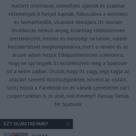
mellett útleírások, személyes ajánlók és szakmai
vélemények is helyet kapnak, fókuszálva a wellness
és termálfürdők, strandok témájára. Itt nincsen
hivatkozás nélküli anyag, kizárólag többszörösen
leellenőrzött, hiteles és minőségi tartalom, valódi
hozzáértéssel megkomponálva, mert a nevem és az
arcom adom hozzá. Elképzelhetetlen számomra,
hogy ne így tegyek. Ez különbözteti meg a Spabook-
ot a netes zajban. Örülök, hogy itt vagy, légy tagja az
utazást szerető Közösségünknek, kövesd az oldalt,
szólj hozzá a Facebook-on és várunk szeretettel zárt
csoportunkban is. Jó utat, sok élményt! Kassay Tamás
Mr Spabook
EZT OLVASTAD MÁR?
22 óra a