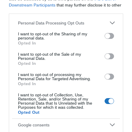
Downstream Participants
that may further disclose it to other
(ha időponthoz kötött).
third parties.
Akár a vatikáni múzeumokat vagy az egyiptomi
Please note that this website/app uses one or more Google
Personal Data Processing Opt Outs
services and may gather and store information including but
piramisokat szeretnék felfedezni, akár egy lengyel
not limited to your visit or usage behaviour. You may click to
I want to opt-out of the Sharing of my
hegyi falu termálfürdőjét szeretnék élvezni, a
personal data.
grant or deny consent to Google and its third-party tags to
Opted In
Musement ezt lehetővé teszi, állításuk szerint a
use your data for below specified purposes in below Google
legjobb árat garantálva.
consent section.
I want to opt-out of the Sale of my
Personal Data.
Opted In
Gyorsan leellenőriztem a Széchenyi fürdőbe 41 USD
áron kínálnak jegyeket, ami szerintem enyhén
I want to opt-out of processing my
Personal Data for Targeted Advertising.
magasabb árat jelent, mind a helyszínen megváltott
Opted In
belépő, cserében nem kell sorbaállni.
I want to opt-out of Collection, Use,
Retention, Sale, and/or Sharing of my
A kirándulások, élményprogramok és látnivalók jegyei
Personal Data that Is Unrelated with the
Purposes for which it was collected.
már most lefoglalhatók az easyJet alkalmazáson
Opted Out
keresztül a járat visszaigazolása után, vagy az erre a
Google consents
célra létrehozott weboldalon –