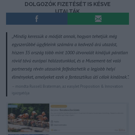
„Mindig keressük a módját annak, hogyan tehetjük még
egyszerűbbé ügyfeleink számára a kedvező árú utazást,
hiszen 35 ország több mint 1000 útvonalát kínáljuk páratlan
rövid távú európai hálózatunkkal, és a Musement-tel való
partnerség révén utasaink felfedezhetik a legjobb helyi
élményeket, amelyeket ezek a fantasztikus úti célok kínálnak.”.
– mondta Russell Braterman, az easyJet Proposition & Innovation
igazgatója