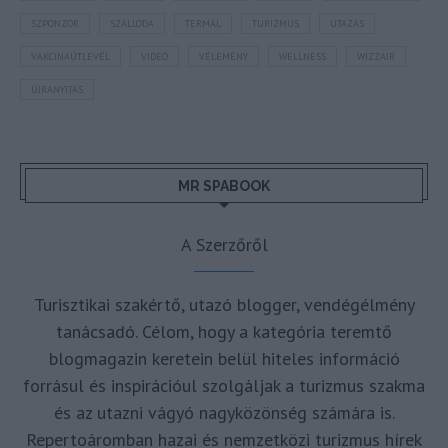
SZPONZOR
SZÁLLODA
TERMÁL
TURIZMUS
UTAZÁS
VAKCINAÚTLEVÉL
VIDEÓ
VÉLEMÉNY
WELLNESS
WIZZAIR
ÚJRANYITÁS
MR SPABOOK
A Szerzőről
Turisztikai szakértő, utazó blogger, vendégélmény
tanácsadó. Célom, hogy a kategória teremtő
blogmagazin keretein belül hiteles információ
forrásul és inspirációul szolgáljak a turizmus szakma
és az utazni vágyó nagyközönség számára is.
Repertoáromban hazai és nemzetközi turizmus hírek