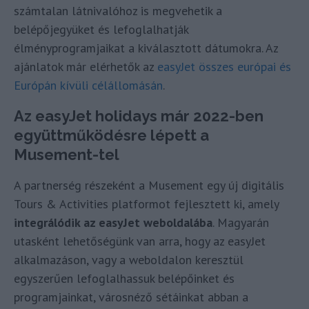
számtalan látnivalóhoz is megvehetik a
belépőjegyüket és lefoglalhatják
élményprogramjaikat a kiválasztott dátumokra. Az
ajánlatok már elérhetők az
easyJet összes európai és
Európán kívüli célállomásán
.
Az easyJet holidays már 2022-ben
együttműködésre lépett a
Musement-tel
A partnerség részeként a Musement egy új digitális
Tours & Activities platformot fejlesztett ki, amely
integrálódik az easyJet weboldalába
. Magyarán
utasként lehetőségünk van arra, hogy az easyJet
alkalmazáson, vagy a weboldalon keresztül
egyszerűen lefoglalhassuk belépőinket és
programjainkat, városnéző sétáinkat abban a