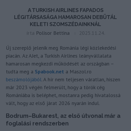
A TURKISH AIRLINES FAPADOS
LÉGITÁRSASÁGA HAMAROSAN DEBÜTÁL
KELETI SZOMSZÉDAINKNÁL
írta
Polisor Bettina
2025.11.24.
Új szereplő jelenik meg Románia légi közlekedési
piacán.
Az AJet, a Turkish Airlines leányvállalata
hamarosan megkezdi működését az országban –
tudta meg a
Spabook.net
a Maszol.ro
beszámolójából
. A hír nem teljesen váratlan, hiszen
már 2023 végén felmerült, hogy a török cég
Romániába is beléphet, mostanra pedig hivatalossá
vált, hogy az első járat 2026 nyarán indul.
Bodrum–Bukarest, az első útvonal már a
foglalási rendszerben