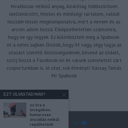
hivatkozás nélküli anyag, kizárólag többszörösen
leellenőrzött, hiteles és minőségi tartalom, valódi
hozzáértéssel megkomponálva, mert a nevem és az
arcom adom hozzá. Elképzelhetetlen számomra,
hogy ne így tegyek. Ez különbözteti meg a Spabook-
ot a netes zajban. Örülök, hogy itt vagy, légy tagja az
utazást szerető Közösségünknek, kövesd az oldalt,
szólj hozzá a Facebook-on és várunk szeretettel zárt
csoportunkban is. Jó utat, sok élményt! Kassay Tamás
Mr Spabook
EZT OLVASTAD MÁR?
22 óra a
levegőben,
hamarosan
átszállás nélkül
repülhetünk