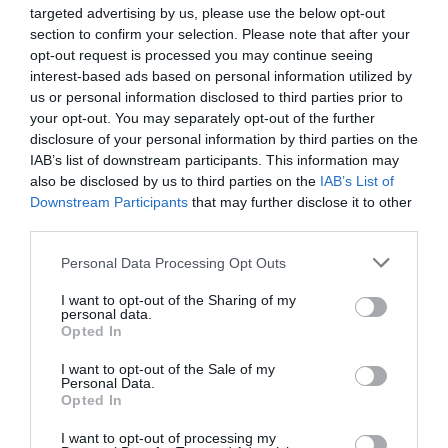
targeted advertising by us, please use the below opt-out
legkiterjedtebb útvonalhálózatát működteti:
section to confirm your selection. Please note that after your
131 ország 340 városába, összesen 352 úti
opt-out request is processed you may continue seeing
célra repül – ezzel a nemzetközi desztinációk
interest-based ads based on personal information utilized by
us or personal information disclosed to third parties prior to
számában világelső. A társaság Romániában már
your opt-out. You may separately opt-out of the further
1993 óta jelen van, így az AJet számára is stabil
disclosure of your personal information by third parties on the
háttér biztosított.
IAB’s list of downstream participants. This information may
also be disclosed by us to third parties on the
IAB’s List of
Downstream Participants
that may further disclose it to other
third parties.
Please note that this website/app uses one or more Google
Personal Data Processing Opt Outs
services and may gather and store information including but
not limited to your visit or usage behaviour. You may click to
I want to opt-out of the Sharing of my
personal data.
grant or deny consent to Google and its third-party tags to
Opted In
use your data for below specified purposes in below Google
consent section.
I want to opt-out of the Sale of my
Personal Data.
Opted In
I want to opt-out of processing my