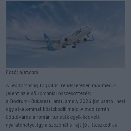
Fotó: ajet.com
A légitársaság foglalási rendszerében már meg is
jelent az első romániai összeköttetés:
a Bodrum–Bukarest járat, amely 2026 júniusától heti
egy alkalommal közlekedik majd. A mediterrán
üdülőváros a román turisták egyik kedvelt
nyaralóhelye, így a szezonális rajt jól illeszkedik a