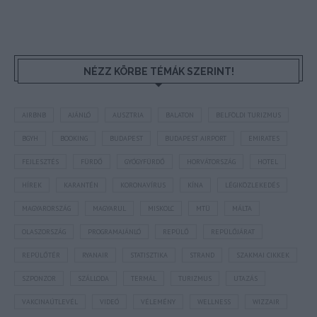
NÉZZ KÖRBE TÉMÁK SZERINT!
AIRBNB
AJÁNLÓ
AUSZTRIA
BALATON
BELFÖLDI TURIZMUS
BGYH
BOOKING
BUDAPEST
BUDAPEST AIRPORT
EMIRATES
FEJLESZTÉS
FÜRDŐ
GYÓGYFÜRDŐ
HORVÁTORSZÁG
HOTEL
HÍREK
KARANTÉN
KORONAVÍRUS
KÍNA
LÉGIKÖZLEKEDÉS
MAGYARORSZÁG
MAGYARUL
MISKOLC
MTÜ
MÁLTA
OLASZORSZÁG
PROGRAMAJÁNLÓ
REPÜLŐ
REPÜLŐJÁRAT
REPÜLŐTÉR
RYANAIR
STATISZTIKA
STRAND
SZAKMAI CIKKEK
SZPONZOR
SZÁLLODA
TERMÁL
TURIZMUS
UTAZÁS
VAKCINAÚTLEVÉL
VIDEÓ
VÉLEMÉNY
WELLNESS
WIZZAIR