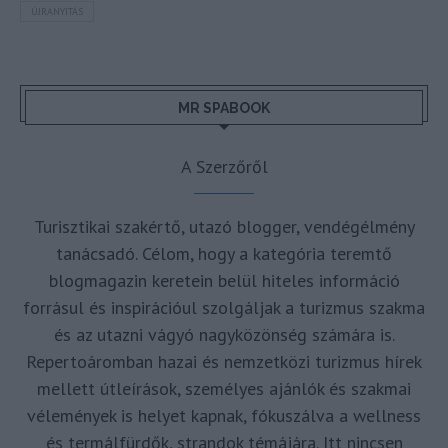
ÚJRANYITÁS
MR SPABOOK
A Szerzőről
Turisztikai szakértő, utazó blogger, vendégélmény
tanácsadó. Célom, hogy a kategória teremtő
blogmagazin keretein belül hiteles információ
forrásul és inspirációul szolgáljak a turizmus szakma
és az utazni vágyó nagyközönség számára is.
Repertoáromban hazai és nemzetközi turizmus hírek
mellett útleírások, személyes ajánlók és szakmai
vélemények is helyet kapnak, fókuszálva a wellness
és termálfürdők, strandok témájára. Itt nincsen