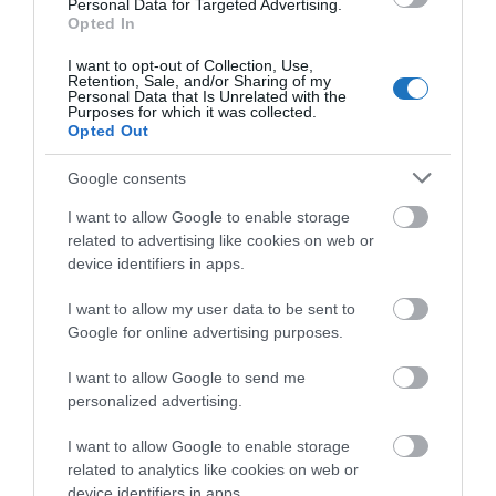
Personal Data for Targeted Advertising.
Opted In
I want to opt-out of Collection, Use,
Retention, Sale, and/or Sharing of my
Personal Data that Is Unrelated with the
Purposes for which it was collected.
Opted Out
Google consents
I want to allow Google to enable storage
related to advertising like cookies on web or
A turizmus világának inspiráló híreiért
csatlakozz
device identifiers in apps.
csoportunkhoz
, kövess
Instán
és
TikTok
-on is,
iratkozz
I want to allow my user data to be sent to
fel hírlevelünkre
!
Google for online advertising purposes.
I want to allow Google to send me
Megosztás
personalized advertising.
Kérem nap végén az aznapi friss cikkeket!
I want to allow Google to enable storage
related to analytics like cookies on web or
device identifiers in apps.