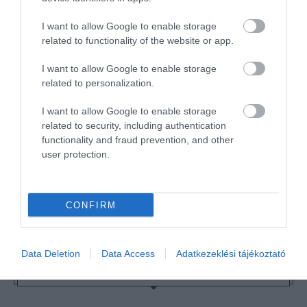
AJET
BUKAREST
HÍREK
LÉGIKÖZLEKEDÉS
I want to allow Google to enable storage
related to functionality of the website or app.
LÉGITÁRSASÁG
ROMÁNIA
TURKISH AIRLINES
I want to allow Google to enable storage
related to personalization.
I want to allow Google to enable storage
related to security, including authentication
functionality and fraud prevention, and other
HETI BÖLCSESSÉG
user protection.
"Az ember, aki a tengert nézi, szerelemtől
CONFIRM
sújtott gyerek." Jean-Michel Maulpoix
Data Deletion
Data Access
Adatkezeklési tájékoztató
KÖZÖSSÉGÜNK TÉGED IS VÁR!